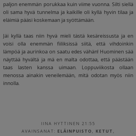
paljon enemmän porukkaa kuin viime vuonna. Silti siellä
oli sama hyvä tunnelma ja kaikille oli kyllä hyvin tilaa ja
eläimiä pääsi koskemaan ja syöttämään.
Jäi kyllä taas niin hyvä mieli tästä kesäreissusta ja en
voisi olla enemmän fiiliksissä siitä, että vihdoinkin
lämpöä ja aurinkoa on saatu edes vähän! Huominen sää
näyttää hyvältä ja mä en malta odottaa, että päästään
taas lasten kanssa uimaan. Loppuviikosta ollaan
menossa ainakin veneilemään, mitä odotan myös niin
innolla.
IINA HYTTINEN 21:55
AVAINSANAT:
ELÄINPUISTO
,
KETUT
,