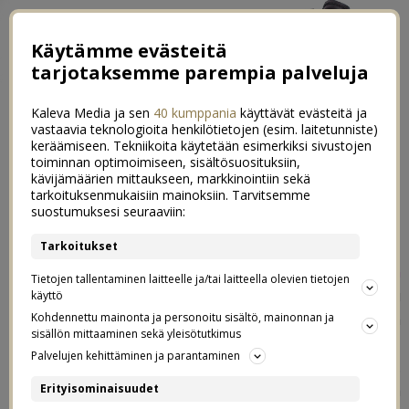
Käytämme evästeitä
tarjotaksemme parempia palveluja
Kaleva Media ja sen
40 kumppania
käyttävät evästeitä ja
vastaavia teknologioita henkilötietojen (esim. laitetunniste)
keräämiseen. Tekniikoita käytetään esimerkiksi sivustojen
toiminnan optimoimiseen, sisältösuosituksiin,
kävijämäärien mittaukseen, markkinointiin sekä
Kettuja syöttämässä lasten kanssa
tarkoituksenmukaisiin mainoksiin. Tarvitsemme
4
suostumuksesi seuraaviin:
17.07.2019
Tarkoitukset
Käytiin
viime kesänä ekan kerran Lomamäen
Tietojen tallentaminen laitteelle ja/tai laitteella olevien tietojen
lemmikkipuistossa
Inkoossa, kun Oton pikkuserkku
käyttö
perheineen pyysi meidät mukaan sinne. Tänä kesänä
Kohdennettu mainonta ja personoitu sisältö, mainonnan ja
sisällön mittaaminen sekä yleisötutkimus
lähdettiin samalla porukalla samaan paikkaan uudelleen,
Palvelujen kehittäminen ja parantaminen
koska ihastuttiin siihen viime kesänä niin kovin.
Lomamäen lemmikkipuistossa kaikkiin eläimiin saa
Erityisominaisuudet