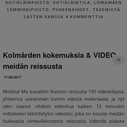
KOTIELÄINPUISTO
,
KOTIELÄINTILA
,
LOMAMÄEN
LEMMIKKIPUISTO
,
PUHEENAIHEET
,
TEKEMISTÄ
LASTEN KANSSA
4 KOMMENTTIA
Kolmården kokemuksia & VIDEO
41
meidän reissusta
17.08.2017
Moikka! Me kuvattiin Ruotsin reissulta 190 videoklippiä,
yhteensä useamman tunnin edestä materiaalia, ja nyt
olen saanut vihdoin editoitua kaiken 13 minuutin
mittaiseksi tekstitetyksi videoksi, joka on kooste meidän
huikeasta viimeviikkoisesta reissusta. Videolla pääsee