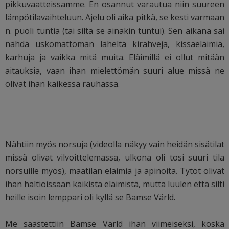
pikkuvaatteissamme. En osannut varautua niin suureen
lämpötilavaihteluun. Ajelu oli aika pitkä, se kesti varmaan
n. puoli tuntia (tai siltä se ainakin tuntui). Sen aikana sai
nähdä uskomattoman läheltä kirahveja, kissaeläimiä,
karhuja ja vaikka mitä muita. Eläimillä ei ollut mitään
aitauksia, vaan ihan mielettömän suuri alue missä ne
olivat ihan kaikessa rauhassa.
Nähtiin myös norsuja (videolla näkyy vain heidän sisätilat
missä olivat vilvoittelemassa, ulkona oli tosi suuri tila
norsuille myös), maatilan eläimiä ja apinoita. Tytöt olivat
ihan haltioissaan kaikista eläimistä, mutta luulen että silti
heille isoin lemppari oli kyllä se Bamse Värld.
Me säästettiin Bamse Värld ihan viimeiseksi, koska