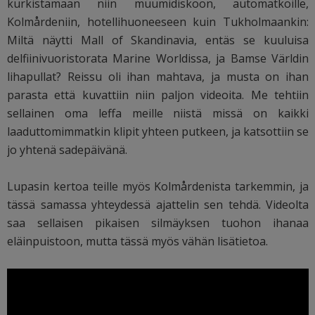
kurkistamaan niin muumidiskoon, automatkoille,
Kolmårdeniin, hotellihuoneeseen kuin Tukholmaankin:
Miltä näytti Mall of Skandinavia, entäs se kuuluisa
delfiinivuoristorata Marine Worldissa, ja Bamse Världin
lihapullat? Reissu oli ihan mahtava, ja musta on ihan
parasta että kuvattiin niin paljon videoita. Me tehtiin
sellainen oma leffa meille niistä missä on kaikki
laaduttomimmatkin klipit yhteen putkeen, ja katsottiin se
jo yhtenä sadepäivänä.
Lupasin kertoa teille myös Kolmårdenista tarkemmin, ja
tässä samassa yhteydessä ajattelin sen tehdä. Videolta
saa sellaisen pikaisen silmäyksen tuohon ihanaa
eläinpuistoon, mutta tässä myös vähän lisätietoa.