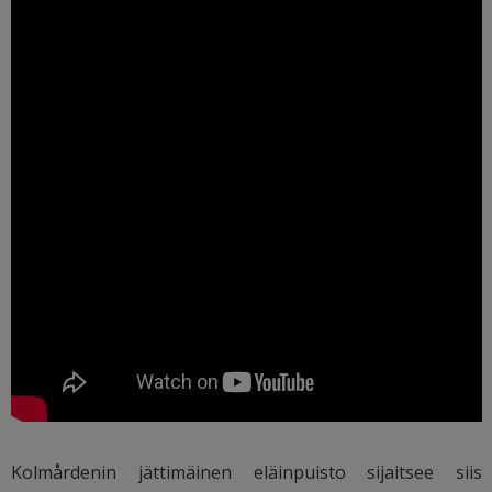
Kolmårdenin jättimäinen eläinpuisto sijaitsee siis