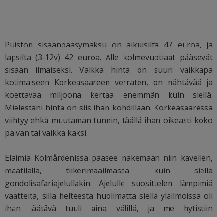
Puiston sisäänpääsymaksu on aikuisilta 47 euroa, ja
lapsilta (3-12v) 42 euroa. Alle kolmevuotiaat pääsevät
sisään ilmaiseksi. Vaikka hinta on suuri vaikkapa
kotimaiseen Korkeasaareen verraten, on nähtävää ja
koettavaa miljoona kertaa enemmän kuin siellä.
Mielestäni hinta on siis ihan kohdillaan. Korkeasaaressa
viihtyy ehkä muutaman tunnin, täällä ihan oikeasti koko
päivän tai vaikka kaksi.
Eläimiä Kolmårdenissa pääsee näkemään niin kävellen,
maatilalla, tiikerimaailmassa kuin siellä
gondolisafariajelullakin. Ajelulle suosittelen lämpimiä
vaatteita, sillä helteestä huolimatta siellä yläilmoissa oli
ihan jäätävä tuuli aina välillä, ja me hytistiin