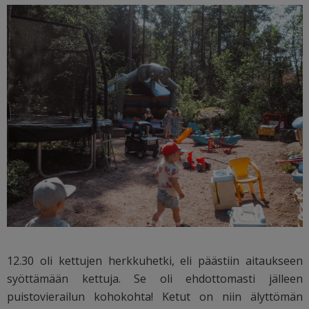
12.30 oli kettujen herkkuhetki, eli päästiin aitaukseen
syöttämään kettuja. Se oli ehdottomasti jälleen
puistovierailun kohokohta! Ketut on niin älyttömän