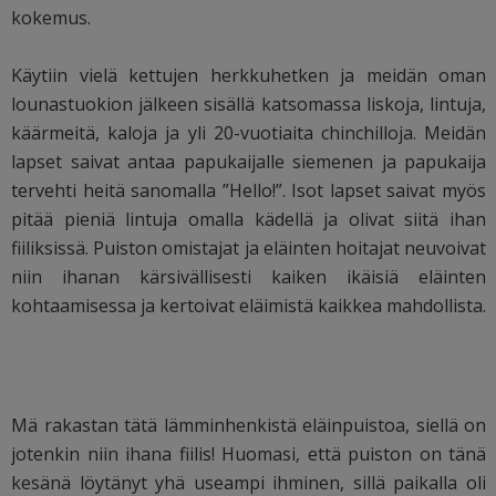
kokemus.
Käytiin vielä kettujen herkkuhetken ja meidän oman
lounastuokion jälkeen sisällä katsomassa liskoja, lintuja,
käärmeitä, kaloja ja yli 20-vuotiaita chinchilloja. Meidän
lapset saivat antaa papukaijalle siemenen ja papukaija
tervehti heitä sanomalla ”Hello!”. Isot lapset saivat myös
pitää pieniä lintuja omalla kädellä ja olivat siitä ihan
fiiliksissä. Puiston omistajat ja eläinten hoitajat neuvoivat
niin ihanan kärsivällisesti kaiken ikäisiä eläinten
kohtaamisessa ja kertoivat eläimistä kaikkea mahdollista.
Mä rakastan tätä lämminhenkistä eläinpuistoa, siellä on
jotenkin niin ihana fiilis! Huomasi, että puiston on tänä
kesänä löytänyt yhä useampi ihminen, sillä paikalla oli