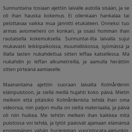
Sunnuntaina tosiaan ajettiin laivalle autolla sisään, ja se
oli ihan hauska kokemus. Ei ollenkaan hankalaa tai
pelottavaa vaikka mua jännitti etukäteen. Onneksi tuo
armas aviomieheni on konkari, ja osasi homman ihan
rautaisella kokemuksella. Sunnuntai-ilta laivalla sujui
mukavasti leikkipaikoissa, muumidiskossa, syömässä ja
illalla lasten nukahdettua sitten leffaa katsellessa. Mä
nukahdin jo leffan alkumetreillä, ja aamulla herättiin
sitten pirteänä aamiaselle.
Maanantaina ajettiin suoraan laivalta Kolmårdenin
eläinpuistoon, ja siellä meillä hujahti koko päivä. Mietin
melkein että pitäisikö Kolmårdenista tehdä ihan oma
videonsa, niin paljon mulla on sieltä materiaalia, ja päivä
oli niin huikea. Me tehtiin melkein ihan kaikkea mitä
puistossa voi tehdä, ja tytöt pääsivät ajamaan elämänsä
ensimmäisen vähän hurjemman vuoristorata-ajelunkin,