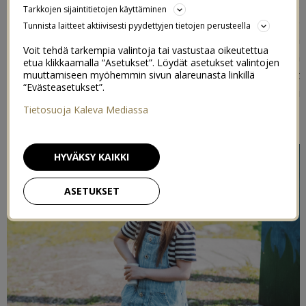
rohkeasti tutustua, niitä saa paijata ja syöttää.
Tarkkojen sijaintitietojen käyttäminen
Henkilökunta opastaa tosi ihanasti ja rohkaisee
Tunnista laitteet aktiivisesti pyydettyjen tietojen perusteella
ottamaan kontaktia eläimiin. Tälläkin kerralla otettiin
Voit tehdä tarkempia valintoja tai vastustaa oikeutettua
puistoon perhelippu, joka maksaa (max 6hlö) perheeltä
etua klikkaamalla “Asetukset”. Löydät asetukset valintojen
50€, 1 lippu maksaa 15€. Puistoon saa ottaa omat eväät
muuttamiseen myöhemmin sivun alareunasta linkillä
“Evästeasetukset”.
tai ostaa paikan päältä ruokaa tai herkkuja. Siellä voi
myös grillata omia eväitä.
Tietosuoja Kaleva Mediassa
HYVÄKSY KAIKKI
ASETUKSET