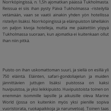
Norrköpingissä, n. 1,5h ajomatkan päässä Tukholmasta.
Reissua ei siis ihan pysty Päivä Tukholmassa -risteilyllä
vetämään, vaan se vaatii ainakin yhden yön hotellissa
risteilyn lisäksi. Norrköpingissä ja eläinpuiston lähelläkin
on paljon kivoja hotelleja, mutta me päätettiin yöpyä
Tukholmassa suoraan, kun ajomatka ei kuitenkaan ollut
ihan niin pitkä.
Puisto on ihan uskomattoman suuri, ja siellä on esillä yli
750 eläintä. Eläinten, safari-gondoliajelun ja muiden
jännittävien juttujen lisäksi puistossa on kaksi
huvipuistoa, ja yksi leikkipuisto. Huvipuistoista toinen on
enemmän isommille lapsille ja aikuisille oleva Marine
World (jossa on kuitenkin myös yksi pienille sopiva
vuoristorata, ruokapaikkoja ja narunvetoa). Toinen taas