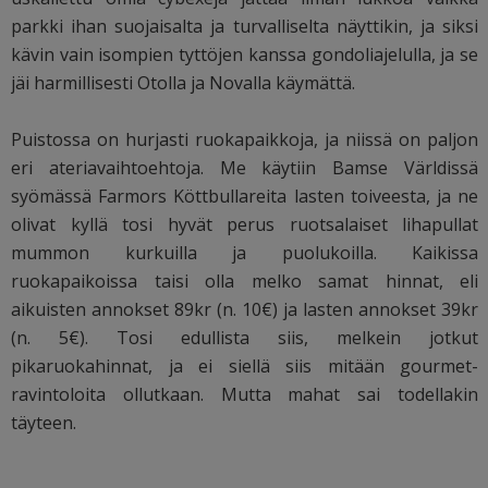
parkki ihan suojaisalta ja turvalliselta näyttikin, ja siksi
kävin vain isompien tyttöjen kanssa gondoliajelulla, ja se
jäi harmillisesti Otolla ja Novalla käymättä.
Puistossa on hurjasti ruokapaikkoja, ja niissä on paljon
eri ateriavaihtoehtoja. Me käytiin Bamse Världissä
syömässä Farmors Köttbullareita lasten toiveesta, ja ne
olivat kyllä tosi hyvät perus ruotsalaiset lihapullat
mummon kurkuilla ja puolukoilla. Kaikissa
ruokapaikoissa taisi olla melko samat hinnat, eli
aikuisten annokset 89kr (n. 10€) ja lasten annokset 39kr
(n. 5€). Tosi edullista siis, melkein jotkut
pikaruokahinnat, ja ei siellä siis mitään gourmet-
ravintoloita ollutkaan. Mutta mahat sai todellakin
täyteen.