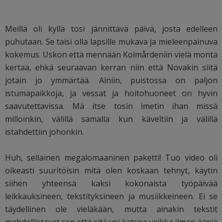
Meillä oli kyllä tosi jännittävä päivä, josta edelleen
puhutaan. Se taisi olla lapsille mukava ja mieleenpainuva
kokemus. Uskon että mennään Kolmårdeniin vielä monta
kertaa, ehkä seuraavan kerran niin että Novakin siitä
jotain jo ymmärtää. Ainiin, puistossa on paljon
istumapaikkoja, ja vessat ja hoitohuoneet on hyvin
saavutettavissa. Mä itse tosin imetin ihan missä
milloinkin, välillä samalla kun käveltiin ja välillä
istahdettiin johonkin.
Huh, sellainen megalomaaninen paketti! Tuo video oli
oikeasti suuritöisin mitä olen koskaan tehnyt, käytin
siihen yhteensä kaksi kokonaista työpäivää
leikkauksineen, tekstityksineen ja musiikkeineen. Ei se
täydellinen ole vieläkään, mutta ainakin tekstit