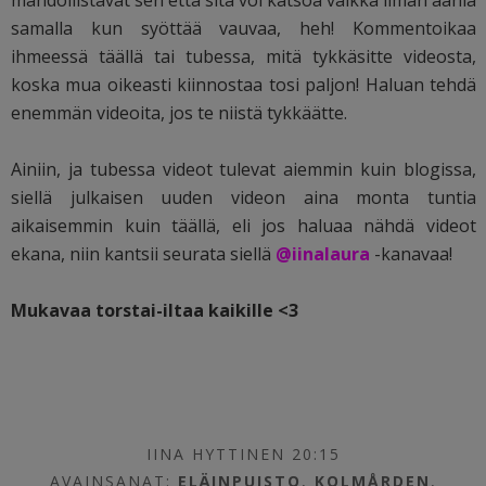
mahdollistavat sen että sitä voi katsoa vaikka ilman ääniä
samalla kun syöttää vauvaa, heh! Kommentoikaa
ihmeessä täällä tai tubessa, mitä tykkäsitte videosta,
koska mua oikeasti kiinnostaa tosi paljon! Haluan tehdä
enemmän videoita, jos te niistä tykkäätte.
Ainiin, ja tubessa videot tulevat aiemmin kuin blogissa,
siellä julkaisen uuden videon aina monta tuntia
aikaisemmin kuin täällä, eli jos haluaa nähdä videot
ekana, niin kantsii seurata siellä
@iinalaura
-kanavaa!
Mukavaa torstai-iltaa kaikille <3
IINA HYTTINEN 20:15
AVAINSANAT:
ELÄINPUISTO
,
KOLMÅRDEN
,