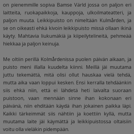
on pienemmille sopiva Bamse Värld jossa on paljon eri
laitteita, ruokapaikkoja, kauppoja, ulkoilmateatteri, ja
paljon muuta. Leikkipuisto on nimeltään Kulmården, ja
se on oikeasti ehkä kivoin leikkipuisto missä ollaan ikinä
käyty. Mahtavia liukumäkiä ja kiipeilytelineitä, pehmeää
hiekkaa ja paljon keinuja.
Me oltiin perillä Kolmårdenissa puolen päivän aikaan, ja
puisto meni illalla kuudelta kiinni. Meillä jäi muutama
juttu tekemättä, mitä olisi ollut hauskaa vielä tehdä,
mutta aika vaan loppui kesken. Ensi kerralla tehdäänkin
siis ehkä niin, että ei lähdetä heti laivalta suoraan
puistoon, vaan mennään sinne ihan kokonaan eri
päivänä, niin ehditään käydä ihan jokainen paikka läpi.
Kaikki tärkeimmät siis nähtiin ja koettiin kyllä, mutta
muutama laite jäi käymättä ja leikkipuistossa oltaisiin
voitu olla vieläkin pidempään.