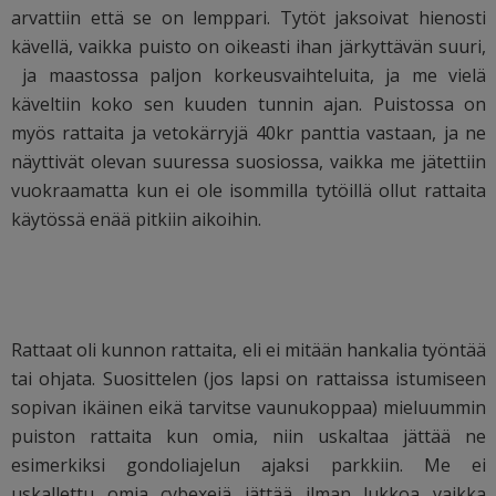
arvattiin että se on lemppari. Tytöt jaksoivat hienosti
kävellä, vaikka puisto on oikeasti ihan järkyttävän suuri,
ja maastossa paljon korkeusvaihteluita, ja me vielä
käveltiin koko sen kuuden tunnin ajan. Puistossa on
myös rattaita ja vetokärryjä 40kr panttia vastaan, ja ne
näyttivät olevan suuressa suosiossa, vaikka me jätettiin
vuokraamatta kun ei ole isommilla tytöillä ollut rattaita
käytössä enää pitkiin aikoihin.
Rattaat oli kunnon rattaita, eli ei mitään hankalia työntää
tai ohjata. Suosittelen (jos lapsi on rattaissa istumiseen
sopivan ikäinen eikä tarvitse vaunukoppaa) mieluummin
puiston rattaita kun omia, niin uskaltaa jättää ne
esimerkiksi gondoliajelun ajaksi parkkiin. Me ei
uskallettu omia cybexejä jättää ilman lukkoa vaikka