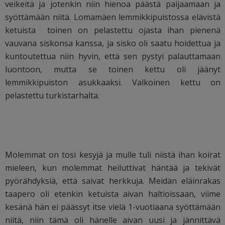
veikeitä ja jotenkin niin hienoa päästä paijaamaan ja
syöttämään niitä. Lomamäen lemmikkipuistossa elävistä
ketuista
toinen on pelastettu ojasta ihan pienenä
vauvana siskonsa kanssa, ja sisko oli saatu hoidettua ja
kuntoutettua niin hyvin, että sen pystyi palauttamaan
luontoon, mutta se toinen kettu oli jäänyt
lemmikkipuiston asukkaaksi. Valkoinen kettu on
pelastettu turkistarhalta.
Molemmat on tosi kesyjä ja mulle tuli niistä ihan koirat
mieleen, kun molemmat heiluttivat häntää ja tekivät
pyörähdyksiä, että saivat herkkuja. Meidän eläinrakas
taapero oli etenkin ketuista aivan haltioissaan, viime
kesänä hän ei päässyt itse vielä 1-vuotiaana syöttämään
niitä, niin tämä oli hänelle aivan uusi ja jännittävä