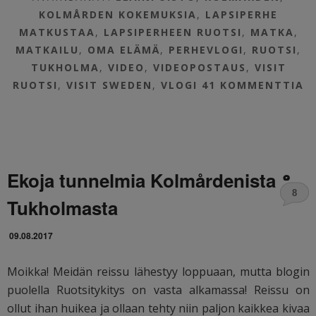
KOLMÅRDEN KOKEMUKSIA
,
LAPSIPERHE
MATKUSTAA
,
LAPSIPERHEEN RUOTSI
,
MATKA
,
MATKAILU
,
OMA ELÄMÄ
,
PERHEVLOGI
,
RUOTSI
,
TUKHOLMA
,
VIDEO
,
VIDEOPOSTAUS
,
VISIT
RUOTSI
,
VISIT SWEDEN
,
VLOGI
41 KOMMENTTIA
Ekoja tunnelmia Kolmårdenista &
8
Tukholmasta
09.08.2017
Moikka! Meidän reissu lähestyy loppuaan, mutta blogin
puolella Ruotsitykitys on vasta alkamassa! Reissu on
ollut ihan huikea ja ollaan tehty niin paljon kaikkea kivaa