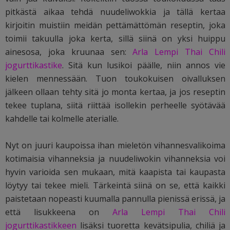
pitkästä aikaa tehdä nuudeliwokkia ja tällä kertaa
kirjoitin muistiin meidän pettämättömän reseptin, joka
toimii takuulla joka kerta, sillä siinä on yksi huippu
ainesosa, joka kruunaa sen:
Arla Lempi Thai Chili
jogurttikastike
. Sitä kun lusikoi päälle, niin annos vie
kielen mennessään. Tuon toukokuisen oivalluksen
jälkeen ollaan tehty sitä jo monta kertaa, ja jos reseptin
tekee tuplana, siitä riittää isollekin perheelle syötävää
kahdelle tai kolmelle aterialle.
Nyt on juuri kaupoissa ihan mieletön vihannesvalikoima
kotimaisia vihanneksia ja nuudeliwokin vihanneksia voi
hyvin varioida sen mukaan, mitä kaapista tai kaupasta
löytyy tai tekee mieli. Tärkeintä siinä on se, että kaikki
paistetaan nopeasti kuumalla pannulla pienissä erissä, ja
että lisukkeena on
Arla Lempi Thai Chili
jogurttikastikkeen
lisäksi tuoretta kevätsipulia, chiliä ja