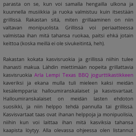
parasta on se, kun voi samalla hengailla ulkona ja
kuunnella musiikkia ja ruoka valmistuu kuin itsestään
grillissä. Rakastan sitä, miten grillaaminen on niin
valtavan monipuolista. Grillissä voi periaatteessa
valmistaa ihan mitä tahansa ruokaa, paitsi ehkä jotain
keittoa (koska meillä ei ole sivukeitintä, heh).
Rakastan kokata kasvisruokia ja grillissä niihin tulee
ihanasti makua. Lähdin miettimään nopeita grillattavia
kasvisruokia
Arla Lempi Texas BBQ jogurttikastikkeen
kaveriksi ja ekana mulla tuli mieleen kaksi meidän
kesälempparia: halloumiranskalaiset ja kasvisvartaat.
Halloumiranskalaiset on meidän lasten ehdoton
suosikki, ja niin helppo tehdä pannulla tai grillissä.
Kasvisvartaat taas ovat ihanan helppoja ja monipuolisia,
niihin kun voi laittaa ihan mitä kasviksia tahansa
kaapista löytyy. Alla olevassa ohjeessa olen listannut