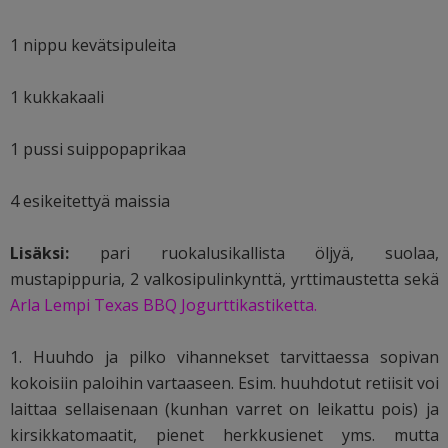
1 nippu kevätsipuleita
1 kukkakaali
1 pussi suippopaprikaa
4 esikeitettyä maissia
Lisäksi:
pari ruokalusikallista öljyä, suolaa,
mustapippuria, 2 valkosipulinkynttä, yrttimaustetta sekä
Arla Lempi Texas BBQ Jogurttikastiketta.
1. Huuhdo ja pilko vihannekset tarvittaessa sopivan
kokoisiin paloihin vartaaseen. Esim. huuhdotut retiisit voi
laittaa sellaisenaan (kunhan varret on leikattu pois) ja
kirsikkatomaatit, pienet herkkusienet yms. mutta