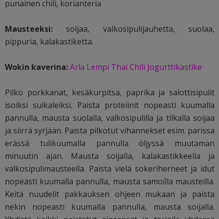
punainen chili, korianteria
Mausteeksi:
soijaa, valkosipulijauhetta, suolaa,
pippuria, kalakastiketta.
Wokin kaverina:
Arla Lempi Thai Chili Jogurttikastike
Pilko porkkanat, kesäkurpitsa, paprika ja salottisipulit
isoiksi suikaleiksi. Paista proteiinit nopeasti kuumalla
pannulla, mausta suolalla, valkosipulilla ja tilkalla soijaa
ja siirrä syrjään. Paista pilkotut vihannekset esim. parissa
erässä tulikuumalla pannulla öljyssä muutaman
minuutin ajan. Mausta soijalla, kalakastikkeella ja
valkosipulimausteella. Paista vielä sokeriherneet ja idut
nopeasti kuumalla pannulla, mausta samoilla mausteilla.
Keitä nuudelit pakkauksen ohjeen mukaan ja paista
nekin nopeasti kuumalla pannulla, mausta soijalla.