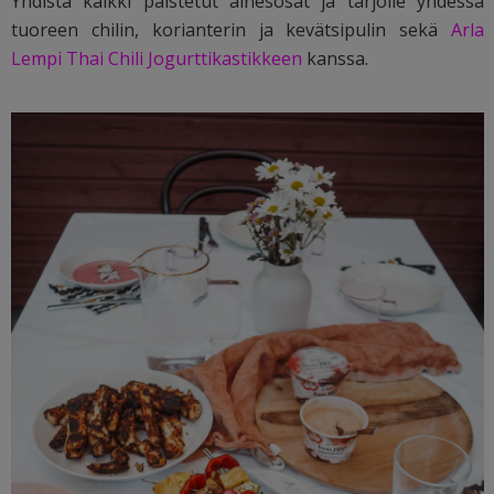
Yhdistä kaikki paistetut ainesosat ja tarjoile yhdessä
tuoreen chilin, korianterin ja kevätsipulin sekä
Arla
Lempi Thai Chili Jogurttikastikkeen
kanssa.