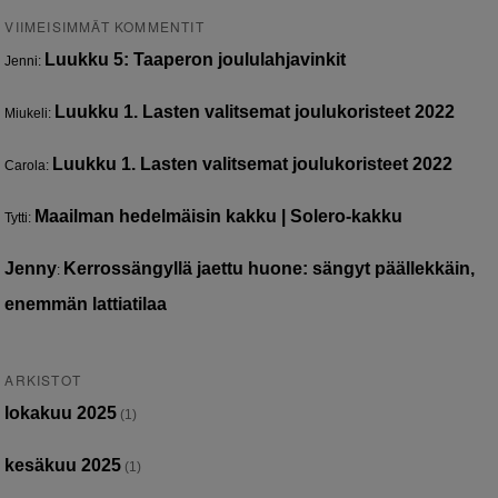
VIIMEISIMMÄT KOMMENTIT
Luukku 5: Taaperon joululahjavinkit
Jenni
:
Luukku 1. Lasten valitsemat joulukoristeet 2022
Miukeli
:
Luukku 1. Lasten valitsemat joulukoristeet 2022
Carola
:
Maailman hedelmäisin kakku | Solero-kakku
Tytti
:
Jenny
Kerrossängyllä jaettu huone: sängyt päällekkäin,
:
enemmän lattiatilaa
ARKISTOT
lokakuu 2025
(1)
kesäkuu 2025
(1)