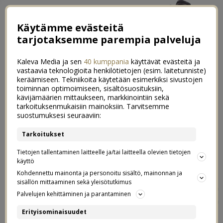
Käytämme evästeitä
tarjotaksemme parempia palveluja
Kaleva Media ja sen
40 kumppania
käyttävät evästeitä ja
vastaavia teknologioita henkilötietojen (esim. laitetunniste)
keräämiseen. Tekniikoita käytetään esimerkiksi sivustojen
toiminnan optimoimiseen, sisältösuosituksiin,
kävijämäärien mittaukseen, markkinointiin sekä
Herkkuja arkeen & grilliin ja
tarkoituksenmukaisiin mainoksiin. Tarvitsemme
0
suostumuksesi seuraaviin:
parhaat kastikkeet kaveriksi
Tarkoitukset
20.06.2021
Tietojen tallentaminen laitteelle ja/tai laitteella olevien tietojen
käyttö
Arla Lempi
Kaupallinen yhteistyö:
Kohdennettu mainonta ja personoitu sisältö, mainonnan ja
sisällön mittaaminen sekä yleisötutkimus
Lasten kesälomaa on takana jo hyvä tovi, ja me ollaan
Palvelujen kehittäminen ja parantaminen
ainakin taas huomattu, miten ruokaa menee ihan älytön
Erityisominaisuudet
määrä, kun ollaan kaikki viisi kotona joka päivä.