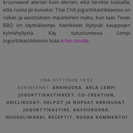
kruunaavat aterian kuin aterian, eikä tarvitse tuskailla,
että ruoka jäi kuivaksi. Thai Chili jogurttikastikkeessa on
raikas ja aavistuksen mausteinen maku, kun taas Texas
BBQ on täyteläisempi. Kastikkeet löytyvät kauppojen
kylmähyllystä. Käy tutustumassa Lempi
Jogurttikastikkeisiin lisää
Arlan sivuilla
.
IINA HYTTINEN 18:02
AVAINSANAT:
ARKIRUOKA
,
ARLA LEMPI
JOGURTTIKASTIKKEET
,
CO-CREATION
,
GRILLIRUUAT
,
HELPOT JA NOPEAT ARKIRUUAT
,
JOGURTTIKASTIKE
,
KASVISRUOKA
,
NUUDELIWOKKI
,
RESEPTIT
,
RUOKA
KOMMENTOI