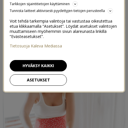
Tykätään arkisin kokkailla isompia satseja simppeliä
Tarkkojen sijaintitietojen käyttäminen
lounasta, ja sitten syödä sitä useampana päivänä.
Tunnista laitteet aktiivisesti pyydettyjen tietojen perusteella
Viikonloppuisin taas on ihana grillailla ja kokata pitkän
Voit tehdä tarkempia valintoja tai vastustaa oikeutettua
kaavan mukaan. Kun tekee ison satsin kerralla, niin
etua klikkaamalla “Asetukset”. Löydät asetukset valintojen
riittää hyvin ja ei tarvitse miettiä lounaita sitten pariin
muuttamiseen myöhemmin sivun alareunasta linkillä
“Evästeasetukset”.
päivään.
Tietosuoja Kaleva Mediassa
HYVÄKSY KAIKKI
ASETUKSET