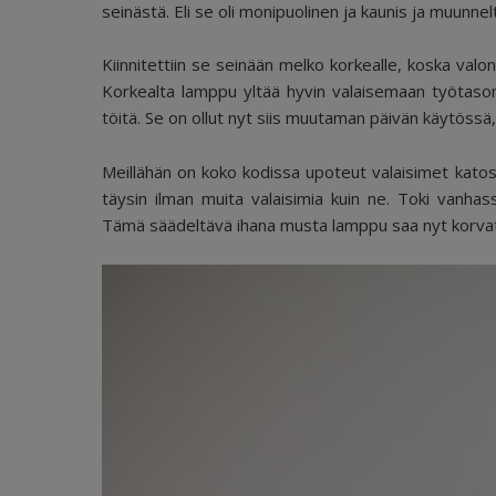
seinästä. Eli se oli monipuolinen ja kaunis ja muunne
Kiinnitettiin se seinään melko korkealle, koska valo
Korkealta lamppu yltää hyvin valaisemaan työtason 
töitä. Se on ollut nyt siis muutaman päivän käytössä, 
Meillähän on koko kodissa upoteut valaisimet katossa
täysin ilman muita valaisimia kuin ne. Toki vanhass
Tämä säädeltävä ihana musta lamppu saa nyt korva