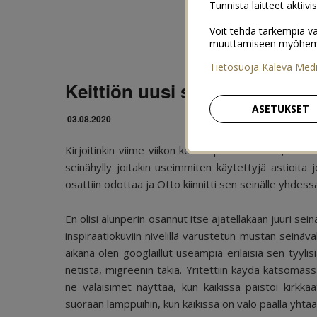
Tunnista laitteet aktiivi
Voit tehdä tarkempia va
muuttamiseen myöhemmin
Tietosuoja Kaleva Med
Keittiön uusi seinähylly ja se
ASETUKSET
03.08.2020
Kirjoitinkin viime viikon keittiö-postauksessa, että 
seinähylly joitakin useimmiten käytettyjä astioita j
osattiin odottaa ja Otto kiinnitti sen seinälle yhdess
En olisi alunperin osannut itse ajatellakaan juuri sein
inspiraatiokuviin nivelillä varustetun mustan seinäva
aikana olen googlaillut useampia erilaisia sen tyyli
netistä, migreenin takia. Yritettiin käydä katsoma
ne valaisimet näyttää, kun kaikissa paistoi kirkkaat
suoraan lamppuihin, kun kaikissa on valo päällä yhtäa