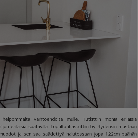
helpommalta vaihtoehdolta mulle. Tutkittiin monia erilaisia
aljon erilaisia saatavilla. Lopulta ihastuttiin by Rydensin mustaan
ät muodot ja sen saa säädettyä halutessaan jopa 122cm päähän