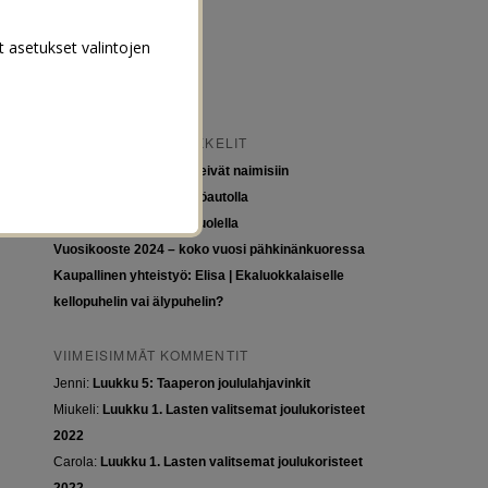
t asetukset valintojen
VIIMEISIMMÄT ARTIKKELIT
Tytöt kuuluvat kouluun, eivät naimisiin
Euroopan roadtrip sähköautolla
Tyttöjen ja tasa-arvon puolella
Vuosikooste 2024 – koko vuosi pähkinänkuoressa
Kaupallinen yhteistyö: Elisa | Ekaluokkalaiselle
kellopuhelin vai älypuhelin?
VIIMEISIMMÄT KOMMENTIT
Jenni
:
Luukku 5: Taaperon joululahjavinkit
Miukeli
:
Luukku 1. Lasten valitsemat joulukoristeet
2022
Carola
:
Luukku 1. Lasten valitsemat joulukoristeet