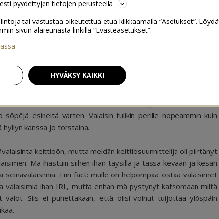
sesti pyydettyjen tietojen perusteella
lintoja tai vastustaa oikeutettua etua klikkaamalla “Asetukset”. Löydä
 sivun alareunasta linkillä “Evästeasetukset”.
iassa
inävalaisin
9
HYVÄKSY KAIKKI
meille on tulossa keittiöön vielä seinävalaisin, sekä mahdollisesti
o söpöjä esineitä varten. Valaisin tulikin perille nopeammin kuin
ä hyllyn kanssa jo torstaina.
ävalaisinta keittiöön, mutta meidän keittiösuunnittelija oli piirtänyt
laisimen. Mä ihastuin siihen ihan täysillä ja tässä kevään ja kesän
siä seinävalaisimia. Fun fact: mulle on helpompaa ostaa valaisimet
ssa valaisimia ihan IRL, mutta enhän mä pystynyt katsomaan miltä
 valot. Siis ei puhettakaan, että olisi voinut tuijottaa ylöspäin
ikaa.