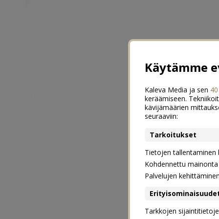
Käytämme ev
Kaleva Media ja sen
40
keräämiseen. Tekniikoit
kävijämäärien mittauks
seuraaviin:
Tarkoitukset
Tietojen tallentaminen la
Kohdennettu mainonta j
Palvelujen kehittämine
Erityisominaisuude
Tarkkojen sijaintitieto