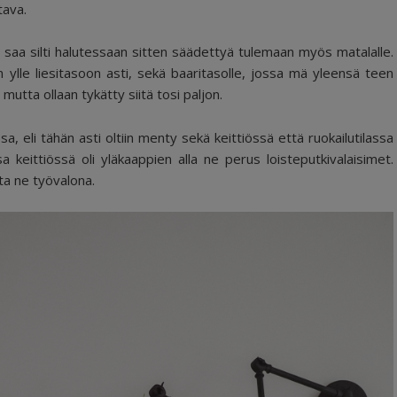
ltava.
n saa silti halutessaan sitten säädettyä tulemaan myös matalalle.
ylle liesitasoon asti, sekä baaritasolle, jossa mä yleensä teen
mutta ollaan tykätty siitä tosi paljon.
, eli tähän asti oltiin menty sekä keittiössä että ruokailutilassa
a keittiössä oli yläkaappien alla ne perus loisteputkivalaisimet.
ta ne työvalona.