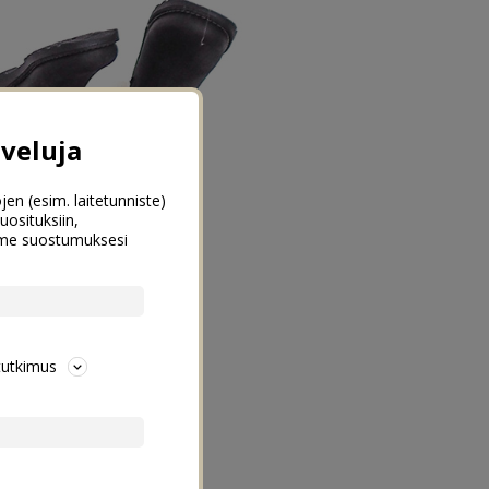
veluja
jen (esim. laitetunniste)
uosituksiin,
emme suostumuksesi
tutkimus