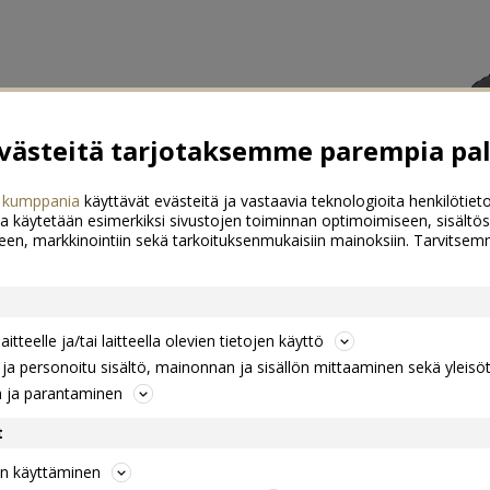
ästeitä tarjotaksemme parempia pal
 kumppania
käyttävät evästeitä ja vastaavia teknologioita henkilötieto
a käytetään esimerkiksi sivustojen toiminnan optimoimiseen, sisältös
een, markkinointiin sekä tarkoituksenmukaisiin mainoksiin. Tarvits
itteelle ja/tai laitteella olevien tietojen käyttö
a personoitu sisältö, mainonnan ja sisällön mittaaminen sekä yleisö
n ja parantaminen
t
jen käyttäminen