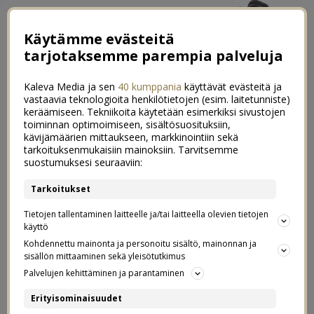
Käytämme evästeitä
tarjotaksemme parempia palveluja
Kaleva Media ja sen
40 kumppania
käyttävät evästeitä ja
vastaavia teknologioita henkilötietojen (esim. laitetunniste)
keräämiseen. Tekniikoita käytetään esimerkiksi sivustojen
toiminnan optimoimiseen, sisältösuosituksiin,
kävijämäärien mittaukseen, markkinointiin sekä
Näöntarkastus ja uusien
tarkoituksenmukaisiin mainoksiin. Tarvitsemme
3
suostumuksesi seuraaviin:
silmälasien valinta
Tarkoitukset
09.11.2019
Tietojen tallentaminen laitteelle ja/tai laitteella olevien tietojen
käyttö
Postaus on tehty kaupallisessa
Kohdennettu mainonta ja personoitu sisältö, mainonnan ja
Silmäaseman
yhteistyössä
ja
sisällön mittaaminen sekä yleisötutkimus
Palvelujen kehittäminen ja parantaminen
Indieplacen kanssa.
Erityisominaisuudet