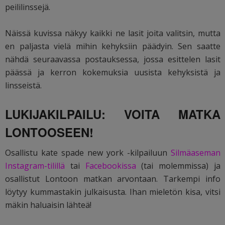
peililinssejä.
Näissä kuvissa näkyy kaikki ne lasit joita valitsin, mutta
en paljasta vielä mihin kehyksiin päädyin. Sen saatte
nähdä seuraavassa postauksessa, jossa esittelen lasit
päässä ja kerron kokemuksia uusista kehyksistä ja
linsseistä.
LUKIJAKILPAILU: VOITA MATKA
LONTOOSEEN!
Osallistu kate spade new york -kilpailuun
Silmäaseman
Instagram-tilillä
tai
Facebookissa
(tai molemmissa) ja
osallistut Lontoon matkan arvontaan. Tarkempi info
löytyy kummastakin julkaisusta. Ihan mieletön kisa, vitsi
mäkin haluaisin lähteä!