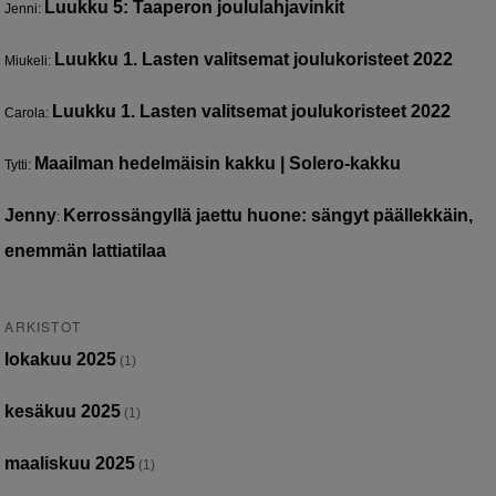
Luukku 5: Taaperon joululahjavinkit
Jenni
:
Luukku 1. Lasten valitsemat joulukoristeet 2022
Miukeli
:
Luukku 1. Lasten valitsemat joulukoristeet 2022
Carola
:
Maailman hedelmäisin kakku | Solero-kakku
Tytti
:
Jenny
Kerrossängyllä jaettu huone: sängyt päällekkäin,
:
enemmän lattiatilaa
ARKISTOT
lokakuu 2025
(1)
kesäkuu 2025
(1)
maaliskuu 2025
(1)