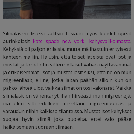
Silmälasien lisäksi valitsin tosiaan myös kahdet upeat
aurinkolasit
kate spade new york -kehysvalikoimasta
.
Kehyksiä oli paljon erilaisia, mutta mä ihastuin erityisesti
kahteen malliin. Halusin, että toiset laseista ovat isot ja
mustat ja toiset otin sitten sellaiset vähän näyttävämmät
ja erikoisemmat. Isot ja mustat lasit siksi, että ne on mun
migreenilasit, eli ne, jotka laitan päähän silloin kun on
pakko lähteä ulos, vaikka silmät on tosi valonarat. Vaikka
silmälasit on vähentänyt ihan hirveästi mun migreenejä,
mä olen silti edelleen mieleltäni migreenipotilas ja
varaudun niihin kaikissa tilanteissa. Mustat isot kehykset
suojaa hyvin silmiä joka puolelta, ettei valo pääse
häikäisemään suoraan silmään.