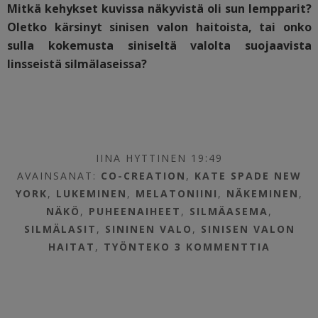
Mitkä kehykset kuvissa näkyvistä oli sun lempparit?
Oletko kärsinyt sinisen valon haitoista, tai onko
sulla kokemusta siniseltä valolta suojaavista
linsseistä silmälaseissa?
IINA HYTTINEN 19:49
AVAINSANAT:
CO-CREATION
,
KATE SPADE NEW
YORK
,
LUKEMINEN
,
MELATONIINI
,
NÄKEMINEN
,
NÄKÖ
,
PUHEENAIHEET
,
SILMÄASEMA
,
SILMÄLASIT
,
SININEN VALO
,
SINISEN VALON
HAITAT
,
TYÖNTEKO
3 KOMMENTTIA