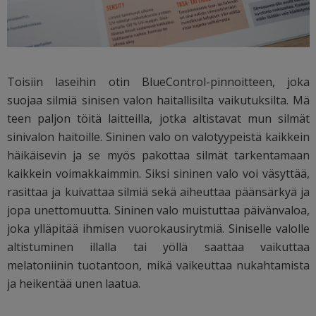
Toisiin laseihin otin BlueControl-pinnoitteen, joka
suojaa silmiä sinisen valon haitallisilta vaikutuksilta. Mä
teen paljon töitä laitteilla, jotka altistavat mun silmät
sinivalon haitoille. Sininen valo on valotyypeistä kaikkein
häikäisevin ja se myös pakottaa silmät tarkentamaan
kaikkein voimakkaimmin. Siksi sininen valo voi väsyttää,
rasittaa ja kuivattaa silmiä sekä aiheuttaa päänsärkyä ja
jopa unettomuutta. Sininen valo muistuttaa päivänvaloa,
joka ylläpitää ihmisen vuorokausirytmiä. Siniselle valolle
altistuminen illalla tai yöllä saattaa vaikuttaa
melatoniinin tuotantoon, mikä vaikeuttaa nukahtamista
ja heikentää unen laatua.