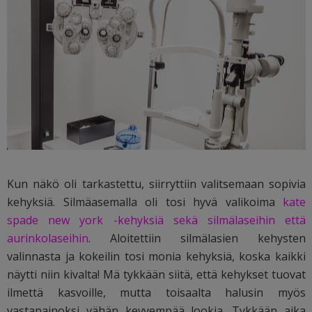
Kun näkö oli tarkastettu, siirryttiin valitsemaan sopivia
kehyksiä. Silmäasemalla oli tosi hyvä valikoima
kate
spade new york -kehyksiä sekä silmälaseihin että
aurinkolaseihin
. Aloitettiin silmälasien kehysten
valinnasta ja kokeilin tosi monia kehyksiä, koska kaikki
näytti niin kivalta! Mä tykkään siitä, että kehykset tuovat
ilmettä kasvoille, mutta toisaalta halusin myös
vastapainoksi vähän kevyempää lookia. Tykkään aika