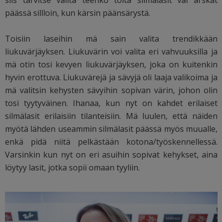
siis tarvitse valita teenkö töitä silmälasit vai arskat
päässä sillloin, kun kärsin päänsärystä.
Toisiin laseihin mä sain valita trendikkään
liukuvärjäyksen. Liukuvärin voi valita eri vahvuuksilla ja
mä otin tosi kevyen liukuvärjäyksen, joka on kuitenkin
hyvin erottuva. Liukuvärejä ja sävyjä oli laaja valikoima ja
mä valitsin kehysten sävyihin sopivan värin, johon olin
tosi tyytyväinen. Ihanaa, kun nyt on kahdet erilaiset
silmälasit erilaisiin tilanteisiin. Mä luulen, että näiden
myötä lähden useammin silmälasit päässä myös muualle,
enkä pidä niitä pelkästään kotona/työskennellessä.
Varsinkin kun nyt on eri asuihin sopivat kehykset, aina
löytyy lasit, jotka sopii omaan tyyliin.