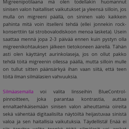
Migreenipotilaana mä olen todellakin huomannut
sinisen valon haitalliset vaikutukset ja yleensä silloin, jos
mulla on migreeni päällä, on sininen valo kaikkein
pahinta mitä voin itselleni tehdä (ellei jonnekin rock-
konserttiin tai strobovalodiskoon menoa lasketa). Usein
saattaa mennä jopa 2-3 päivää ennen kuin pystyn olla
migreenikohtauksen jälkeen tietokoneen äärellä. Tähän
asti olen käyttänyt aurinkolaseja, jos on ollut pakko
tehdä töitä migreenin ollessa päällä, mutta silloin mulle
on tullut sitten päänsärkyä ihan vaan siitä, että teen
töitä ilman silmälasien vahvuuksia.
Silmäasemalla
voi valita linsseihin BlueControl-
pinnoitteen, joka parantaa kontrastia, auttaa
ennaltaehkäisemään sinisen valon aiheuttamia oireita
sekä vähentää digitaalisilta näytöiltä heijastuvaa sinistä
valoa ja sen haitallisia vaikutuksia. Täydellistä! Enää ei