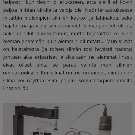
helposti, kun tiesin jo etukäteen, että siellä ei kovin
paljoa mitään kirkkaita valoja ole. Näöntarkastuksessa
mitattiin molempien silmien kauko- ja lähinäköä, sekä
hajataittoa ja vielä silmänpaineet. Silmänpaineet oli ok,
näkö ei ollut huonontunut, mutta hajataittoa oli vielä
hieman enemmän kuin aiemmin oli mitattu. Mun silmät
on hajataitosta (ja toisen silmän tosi hyvästä näöstä)
johtuen aika eripariset ja siksikään ne aiemmat linssit
eivät olleet ehkä se paras valinta mun silmien
ominaisuuksille. Kun silmät on tosi eripariset, niin toinen
silmä voi näyttää esim. paljon isommalta/pienemmältä
linssien läpi.