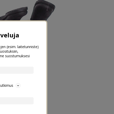
veluja
jen (esim. laitetunniste)
uosituksiin,
emme suostumuksesi
tutkimus