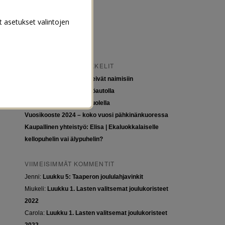
t asetukset valintojen
VIIMEISIMMÄT ARTIKKELIT
Tytöt kuuluvat kouluun, eivät naimisiin
Euroopan roadtrip sähköautolla
Tyttöjen ja tasa-arvon puolella
Vuosikooste 2024 – koko vuosi pähkinänkuoressa
Kaupallinen yhteistyö: Elisa | Ekaluokkalaiselle
kellopuhelin vai älypuhelin?
VIIMEISIMMÄT KOMMENTIT
Jenni
:
Luukku 5: Taaperon joululahjavinkit
Miukeli
:
Luukku 1. Lasten valitsemat joulukoristeet
2022
Carola
:
Luukku 1. Lasten valitsemat joulukoristeet