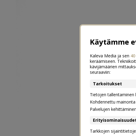
Käytämme ev
Kaleva Media ja sen
40
keräämiseen. Tekniikoit
kävijämäärien mittauks
seuraaviin:
Tarkoitukset
Tietojen tallentaminen la
Kohdennettu mainonta j
Palvelujen kehittämine
Erityisominaisuude
Tarkkojen sijaintitieto