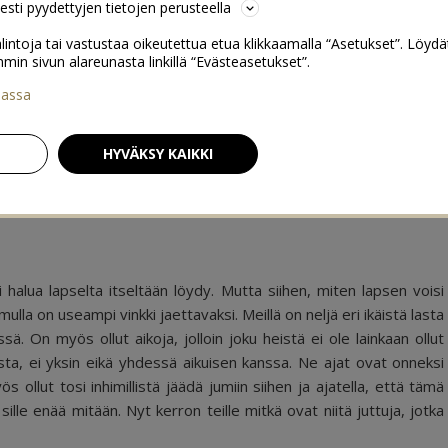
sesti pyydettyjen tietojen perusteella
lintoja tai vastustaa oikeutettua etua klikkaamalla “Asetukset”. Löydä
 sivun alareunasta linkillä “Evästeasetukset”.
iassa
apset lukemaan & 25% alekoodi
0
HYVÄKSY KAIKKI
halua lapselta itseltään löydy. Mutta siihen, miten lapsen voisi
ulla on useampi vinkki jaettavaksi. Meillä on neljä eri ikäistä lasta
ssä. On myös ollut aikoja, jolloin joku heistä ei ole lainkaan ollut
esta, ei yksin eikä yhdessä aikuisen kanssa. Ne ajat ovat onneksi
 ollut tosi inhimillistä jäädä jumiin siihen ja ajatella, että tämä
 sille enää mitään. Nyt kerron teille mitkä ovat niitä juttuja, jotka