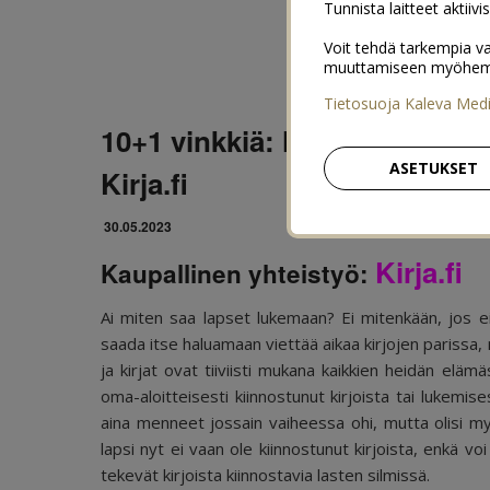
Tunnista laitteet aktiivi
Voit tehdä tarkempia va
muuttamiseen myöhemmin
Tietosuoja Kaleva Med
10+1 vinkkiä: Näin saamme l
ASETUKSET
Kirja.fi
30.05.2023
Kirja.fi
Kaupallinen yhteistyö:
Ai miten saa lapset lukemaan? Ei mitenkään, jos ei 
saada itse haluamaan viettää aikaa kirjojen parissa, m
ja kirjat ovat tiiviisti mukana kaikkien heidän elämä
oma-aloitteisesti kiinnostunut kirjoista tai lukemis
aina menneet jossain vaiheessa ohi, mutta olisi myös
lapsi nyt ei vaan ole kiinnostunut kirjoista, enkä voi
tekevät kirjoista kiinnostavia lasten silmissä.