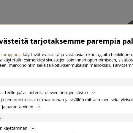
ästeitä tarjotaksemme parempia pal
 kumppania
käyttävät evästeitä ja vastaavia teknologioita henkilötieto
a käytetään esimerkiksi sivustojen toiminnan optimoimiseen, sisältös
een, markkinointiin sekä tarkoituksenmukaisiin mainoksiin. Tarvits
itteelle ja/tai laitteella olevien tietojen käyttö
a personoitu sisältö, mainonnan ja sisällön mittaaminen sekä yleisö
n ja parantaminen
t
jen käyttäminen