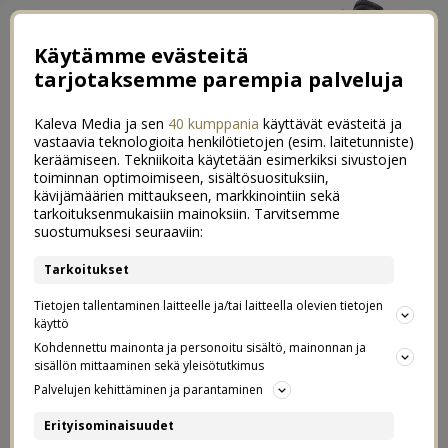
Käytämme evästeitä
tarjotaksemme parempia palveluja
Kaleva Media ja sen
40 kumppania
käyttävät evästeitä ja
vastaavia teknologioita henkilötietojen (esim. laitetunniste)
keräämiseen. Tekniikoita käytetään esimerkiksi sivustojen
toiminnan optimoimiseen, sisältösuosituksiin,
kävijämäärien mittaukseen, markkinointiin sekä
Pohjolan rengastien lempikohteet:
tarkoituksenmukaisiin mainoksiin. Tarvitsemme
0
suostumuksesi seuraaviin:
Raahe, Liminka ja Oulu
Tarkoitukset
28.06.2021
Tietojen tallentaminen laitteelle ja/tai laitteella olevien tietojen
käyttö
Visit Oulu,
Kaupallinen yhteistyö:
Kohdennettu mainonta ja personoitu sisältö, mainonnan ja
Oulun kaupunki, Visit Liminka &
sisällön mittaaminen sekä yleisötutkimus
Palvelujen kehittäminen ja parantaminen
Visit Raahe
.
Erityisominaisuudet