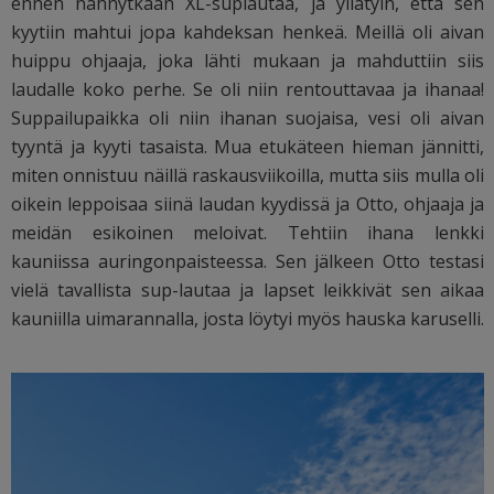
ennen nähnytkään XL-suplautaa, ja yllätyin, että sen
kyytiin mahtui jopa kahdeksan henkeä. Meillä oli aivan
huippu ohjaaja, joka lähti mukaan ja mahduttiin siis
laudalle koko perhe. Se oli niin rentouttavaa ja ihanaa!
Suppailupaikka oli niin ihanan suojaisa, vesi oli aivan
tyyntä ja kyyti tasaista. Mua etukäteen hieman jännitti,
miten onnistuu näillä raskausviikoilla, mutta siis mulla oli
oikein leppoisaa siinä laudan kyydissä ja Otto, ohjaaja ja
meidän esikoinen meloivat. Tehtiin ihana lenkki
kauniissa auringonpaisteessa. Sen jälkeen Otto testasi
vielä tavallista sup-lautaa ja lapset leikkivät sen aikaa
kauniilla uimarannalla, josta löytyi myös hauska karuselli.