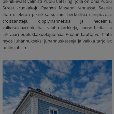
piknik-eväät valmisti Puolu Catering, jolla on oma Puolu
Street -ruokakoju Raahen Museon rannassa. Saatiin
ihan mieletön piknik-satsi, mm. herkullisia minipizzoja,
croissantteja, dippivihanneksia ja hedelmiä,
valkosuklaacookieita, vaahtokarkkeja, smoothieita ja
inkivääri-puolukkakuplajuomaa. Puolun kautta voi tilata
myös Juhannukseksi juhannuskasseja ja vaikka tarjoilut
omiin juhliin.