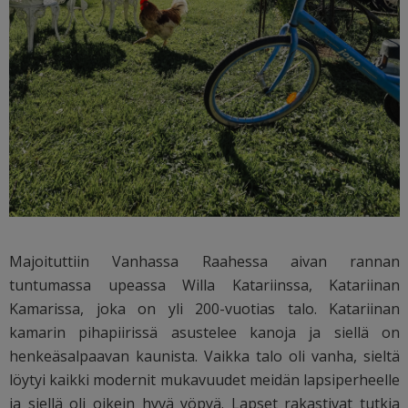
Majoituttiin Vanhassa Raahessa aivan rannan
tuntumassa upeassa Willa Katariinssa, Katariinan
Kamarissa, joka on yli 200-vuotias talo. Katariinan
kamarin pihapiirissä asustelee kanoja ja siellä on
henkeäsalpaavan kaunista. Vaikka talo oli vanha, sieltä
löytyi kaikki modernit mukavuudet meidän lapsiperheelle
ja siellä oli oikein hyvä yöpyä. Lapset rakastivat tutkia