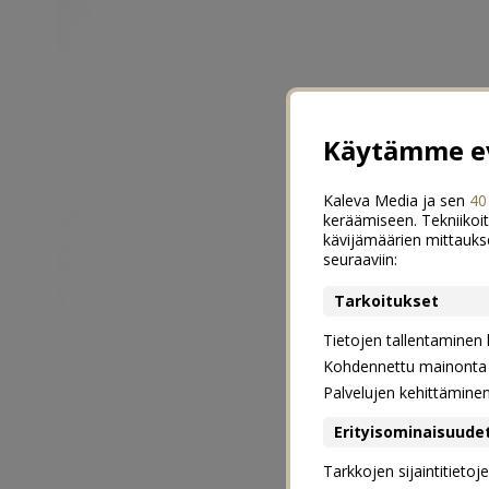
Käytämme ev
Kaleva Media ja sen
40
keräämiseen. Tekniikoit
kävijämäärien mittauks
seuraaviin:
Tarkoitukset
Tietojen tallentaminen la
Kohdennettu mainonta j
Palvelujen kehittämine
Erityisominaisuude
Tarkkojen sijaintitieto