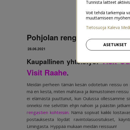
Tunnista laitteet aktiivi
Voit tehdä tarkempia va
muuttamiseen myöhemmin
Tietosuoja Kaleva Med
Pohjolan rengastien lempikoh
ASETUKSET
28.06.2021
Visit O
Kaupallinen yhteistyö:
Visit Raahe
.
Meidän perheen tämän kesän odotetuin reissu on nyt
mä en kestä, miten mahtava ja ikimuistoinen reissu me
ei elämästä puuttunut, kun Oulussa ollessamme sinn
onneksi me selvittiin ehjin nahoin ja päästiin jat
rengastien kohteisiin
. Nämä sopivat kaikki loistava
postauksesta löydät ravintolasuositukset, käy
Limingasta. Hyppää mukaan meidän reissuun!