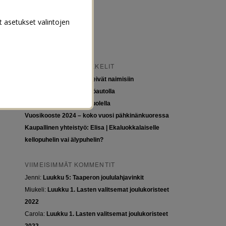
t asetukset valintojen
VIIMEISIMMÄT ARTIKKELIT
Tytöt kuuluvat kouluun, eivät naimisiin
Euroopan roadtrip sähköautolla
Tyttöjen ja tasa-arvon puolella
Vuosikooste 2024 – koko vuosi pähkinänkuoressa
Kaupallinen yhteistyö: Elisa | Ekaluokkalaiselle
kellopuhelin vai älypuhelin?
VIIMEISIMMÄT KOMMENTIT
Jenni
:
Luukku 5: Taaperon joululahjavinkit
Miukeli
:
Luukku 1. Lasten valitsemat joulukoristeet
2022
Carola
:
Luukku 1. Lasten valitsemat joulukoristeet