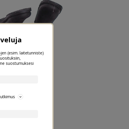
veluja
jen (esim. laitetunniste)
uosituksiin,
emme suostumuksesi
tutkimus