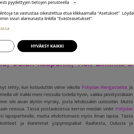
sesti pyydettyjen tietojen perusteella
lintoja tai vastustaa oikeutettua etua klikkaamalla “Asetukset”. Löydä
 sivun alareunasta linkillä “Evästeasetukset”.
iassa
teet: Raahe, Liminka ja Oulu
0
HYVÄKSY KAIKKI
ulu, Oulun kaupunki, Visit Liminka &
 tehty, kun kotiuduttiin viime viikolla
Pohjolan Rengastieltä
. Ja
illä oli! Kaikki meni reissulla todella hyvin, vaikka jännitystäkään
e iski aivan älytön myrsky, josta lehdissäkin uutisoitiin. Mutta
kamaan reissua. Tässä postauksessa kerron meidän vinkit
Pohjolan
sti lapsiperheelle, mutta ehdottomasti myös ilman lapsia. Tästä
ntikohteet ja ihanimmat yöpymispaikat Raahesta, Oulusta ja