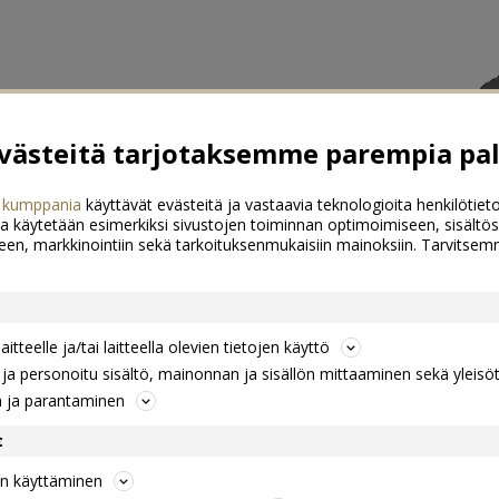
ästeitä tarjotaksemme parempia pal
 kumppania
käyttävät evästeitä ja vastaavia teknologioita henkilötieto
a käytetään esimerkiksi sivustojen toiminnan optimoimiseen, sisältös
een, markkinointiin sekä tarkoituksenmukaisiin mainoksiin. Tarvits
itteelle ja/tai laitteella olevien tietojen käyttö
a personoitu sisältö, mainonnan ja sisällön mittaaminen sekä yleisö
n ja parantaminen
t
jen käyttäminen