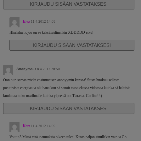
KIRJAUDU SISÄÄN VASTATAKSESI
Iina
11.4.2012 14:08
Hhahaha nojoo on se kaksimielinenkin XDDDDD eiku!
KIRJAUDU SISÄÄN VASTATAKSESI
Anonymous
8.4.2012 20:50
Oon niin samaa mieltä ensimmäisen anonyymin kanssa! Susta huokuu sellasta
positiivista energiaa ja oli ihana kun sä sanoit tossa ekassa videossa kuinka sä haluisit
kuuluttaa koko maailmalle kuinka ylpee sä oot Tiarasta. Go Iina!!:)
KIRJAUDU SISÄÄN VASTATAKSESI
Iina
11.4.2012 14:09
Voiiii<3 Mistä teitä ihanuuksia oikeen tulee! Kiitos paljon sinullekin vain ja Go