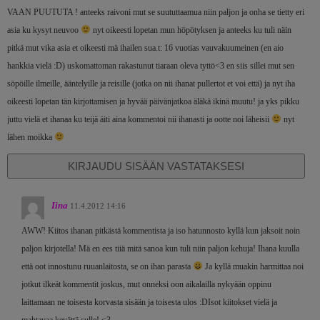
VAAN PUUTUTA ! anteeks raivoni mut se suututtaamua niin paljon ja onha se tietty eri
asia ku kysyt neuvoo
nyt oikeesti lopetan mun höpötyksen ja anteeks ku tuli näin
pitkä mut vika asia et oikeesti mä ihailen sua.t: 16 vuotias vauvakuumeinen (en aio
hankkia vielä :D) uskomattoman rakastunut tiaraan oleva tyttö<3 en siis sillei mut sen
söpöille ilmeille, ääntelyille ja reisille (jotka on nii ihanat pullertot et voi että) ja nyt iha
oikeesti lopetan tän kirjottamisen ja hyvää päivänjatkoa äläkä ikinä muutu! ja yks pikku
juttu vielä et ihanaa ku teijä äiti aina kommentoi nii ihanasti ja ootte noi läheisii
nyt
lähen moikka
KIRJAUDU SISÄÄN VASTATAKSESI
Iina
11.4.2012 14:16
AWW! Kiitos ihanan pitkästä kommentista ja iso hatunnosto kyllä kun jaksoit noin
paljon kirjotella! Mä en ees tiiä mitä sanoa kun tuli niin paljon kehuja! Ihana kuulla
että oot innostunu ruuanlaitosta, se on ihan parasta
Ja kyllä muakin harmittaa noi
jotkut ilkeät kommentit joskus, mut onneksi oon aikalailla nykyään oppinu
laittamaan ne toisesta korvasta sisään ja toisesta ulos :DIsot kiitokset vielä ja
mahtavaa kevättä sulle! <3