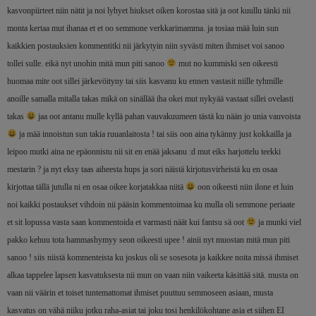
kasvonpiirteet niin nätit ja noi lyhyet hiukset oiken korostaa sitä ja oot kuullu tänki nii
monta kertaa mut ihanaa et et oo semmone verkkarimamma. ja tosiaa mää luin sun
kaikkien postauksien kommentitki nii järkytyin niin syvästi miten ihmiset voi sanoo
tollei sulle. eikä nyt unohin mitä mun piti sanoo
mut no kummiski sen oikeesti
huomaa mite oot sillei järkevöityny tai siis kasvanu ku ennen vastasit niille tyhmille
anoille samalla mitalla takas mikä on sinällää iha okei mut nykyää vastaat sillei ovelasti
takas
jaa oot antanu mulle kyllä pahan vauvakuumeen tästä ku nään jo unia vauvoista
ja mää innoistun sun takia ruuanlaitosta ! tai siis oon aina tykänny just kokkailla ja
leipoo mutki aina ne epäonnistu nii sit en enää jaksanu :d mut eiks harjottelu teekki
mestarin ? ja nyt eksy taas aiheesta hups ja sori näistä kirjotusvirheistä ku en osaa
kirjottaa tällä jutulla ni en osaa oikee korjatakkaa niitä
oon oikeesti niin ilone et luin
noi kaikki postaukset vihdoin nii pääsin kommentoimaa ku mulla oli semmone periaate
et sit lopussa vasta saan kommentoida et varmasti näät kui fantsu sä oot
ja munki viel
pakko kehuu tota hammashymyy seon oikeesti upee ! ainii nyt muostan mitä mun piti
sanoo ! siis niistä kommenteista ku joskus oli se sosesota ja kaikkee noita missä ihmiset
alkaa tappelee lapsen kasvatuksesta nii mun on vaan niin vaikeeta käsittää sitä. musta on
vaan nii väärin et toiset tuntemattomat ihmiset puuttuu semmoseen asiaan, musta
kasvatus on vähä niiku jotku raha-asiat tai joku tosi henkilökohtane asia et siihen EI