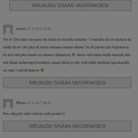
KIRJAUDU SISÄÄN VASTATAKSESI
sanna
27.4.2012 22:44
Voi ei! Oon ihan missannu tän missä on mustaki maininta <3 mustaki oli tosi mukava ku
mulla oli ees yks joka oli myös raskaana samaan aikaan! Se oli jotenki niin helpottavaa
ku tiesi että joku muuki on samassa tilanteessa
Jännä vielä miten meillä meneeki niin
että ollaan melkeempä tismalleen saman ikäsiä ja sitte vielä näillä meidänki lapsukaisilla
on vaan 5 päivää ikäeroo
KIRJAUDU SISÄÄN VASTATAKSESI
Mimis
29.5.2017 18:21
Hei, näkyykö näitä videoita vielä jostain? (:
KIRJAUDU SISÄÄN VASTATAKSESI