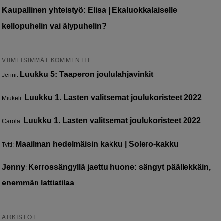
Kaupallinen yhteistyö: Elisa | Ekaluokkalaiselle
kellopuhelin vai älypuhelin?
VIIMEISIMMÄT KOMMENTIT
Luukku 5: Taaperon joululahjavinkit
Jenni
:
Luukku 1. Lasten valitsemat joulukoristeet 2022
Miukeli
:
Luukku 1. Lasten valitsemat joulukoristeet 2022
Carola
:
Maailman hedelmäisin kakku | Solero-kakku
Tytti
:
Jenny
Kerrossängyllä jaettu huone: sängyt päällekkäin,
:
enemmän lattiatilaa
ARKISTOT