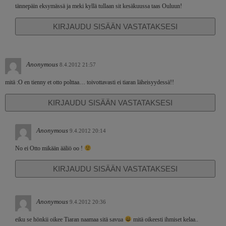
tännepäin eksymässä ja meki kyllä tullaan sit kesäkuussa taas Ouluun!
KIRJAUDU SISÄÄN VASTATAKSESI
Anonymous
8.4.2012 21:57
mitä :O en tienny et otto polttaa… toivottavasti ei tiaran läheisyydessä!!
KIRJAUDU SISÄÄN VASTATAKSESI
Anonymous
9.4.2012 20:14
No ei Otto mikään ääliö oo !
KIRJAUDU SISÄÄN VASTATAKSESI
Anonymous
9.4.2012 20:36
eiku se hönkii oikee Tiaran naamaa sitä savua
mitä oikeesti ihmiset kelaa..