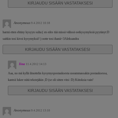
KIRJAUDU SISÄÄN VASTATAKSESI
Anonymous
9.4.2012 10:18
harmi etten ehtiny kysyyn sulta:( en edes tiiä missä välissä ootkysymyksiä pyytänyt:D
saitkin tosi kivoi kysymyksii!:) ootte tosi ihanii<3Aleksandra
KIRJAUDU SISÄÄN VASTATAKSESI
Iina
11.4.2012 14:13
Aaa, no mä kyllä ilmottelin kysymyspostauksesta useammassakin postauksessa,
kantsii lukee niitä tekstejäkin ;D (se oli sitten vitsi :D) Kiitoksia vain!
KIRJAUDU SISÄÄN VASTATAKSESI
Anonymous
9.4.2012 13:10