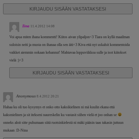
KIRJAUDU SISÄÄN VASTATAKSESI
Iina
11.4.2012 14:08
Voi apua miten ihana kommentti! Kiitos aivan ylipaljon<3 Tiara on kyllä maailman
suloisin neiti ja musta on ihanaa olla sen äiti<3 Kiva että nyt uskalsit kommentoida
vaikket aiemmin ookaan kehannut! Mahtavaa loppuviikkoa sulle ja isot kiitokset
vielä :)<3
KIRJAUDU SISÄÄN VASTATAKSESI
Anonymous
8.4.2012 20:21
Hahaa ku oli tuo kysymys et onko otto kaksikielinen ni mä kuulin ekana että
kaksmielinen ja sit itekseni naureskelin ku vastasit siihen vielä et joo onhan se
onneks aloit sitte puhumaan siitä ruotsinkielestä ni mäki pääsin taas takasin juttuun
mukaan :D-Nina