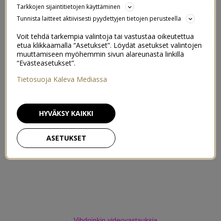
räpsiä itsestänikin kuvia postausta varten, Tiarasta
Tarkkojen sijaintitietojen käyttäminen
onkin taas parissa päivässä kertynyt aika liuta ihania
Tunnista laitteet aktiivisesti pyydettyjen tietojen perusteella
ilmeitä ja kaikkea muuta hömppää kameran
Voit tehdä tarkempia valintoja tai vastustaa oikeutettua
muistikortille. Pitäkääs ihana viimeinen lomapäivä ja
etua klikkaamalla “Asetukset”. Löydät asetukset valintojen
muuttamiseen myöhemmin sivun alareunasta linkillä
ihanaa iltaa kaikille<3
“Evästeasetukset”.
Tietosuoja Kaleva Mediassa
HYVÄKSY KAIKKI
IINA HYTTINEN 18:48
ASETUKSET
AVAINSANAT:
KYSYMYKSIÄ
,
TOIVEPOSTAUS
,
VIDEOPOSTAUS
40 KOMMENTTIA
←
Vihdoinkin videovastauksia