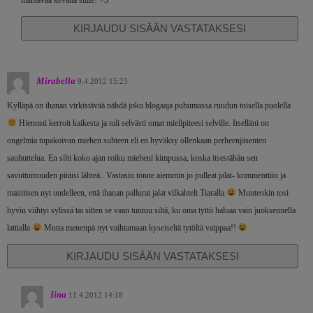
KIRJAUDU SISÄÄN VASTATAKSESI
Mirabella
9.4.2012 15:23
Kylläpä on ihanan virkistävää nähdä joku blogaaja puhumassa ruudun toisella puolella
Hienosti kerroit kaikesta ja tuli selvästi omat mielipiteesi selville. Itselläni on
ongelmia tupakoivan miehen suhteen eli en hyväksy ollenkaan perheenjäsenten
sauhuttelua. En silti koko ajan roiku mieheni kimpussa, koska itsestähän sen
savuttumuuden pitäisi lähteä.. Vastasin tonne aiemmin jo pulleat jalat- kommenttiin ja
mainitsen nyt uudelleen, että ihanan pallurat jalat vilkahteli Tiaralla
Muutenkin tosi
hyvin viihtyi sylissä tai sitten se vaan tuntuu siltä, ku oma tyttö haluaa vain juoksennella
lattialla
Mutta menenpä nyt vaihtamaan kyseiseltä tytöltä vaippaa!!
KIRJAUDU SISÄÄN VASTATAKSESI
Iina
11.4.2012 14:18