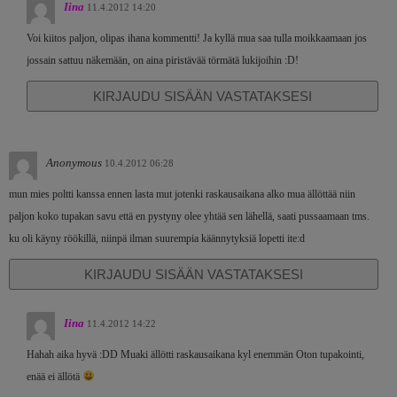
Iina
11.4.2012 14:20
Voi kiitos paljon, olipas ihana kommentti! Ja kyllä mua saa tulla moikkaamaan jos
jossain sattuu näkemään, on aina piristävää törmätä lukijoihin :D!
KIRJAUDU SISÄÄN VASTATAKSESI
Anonymous
10.4.2012 06:28
mun mies poltti kanssa ennen lasta mut jotenki raskausaikana alko mua ällöttää niin
paljon koko tupakan savu että en pystyny olee yhtää sen lähellä, saati pussaamaan tms.
ku oli käyny röökillä, niinpä ilman suurempia käännytyksiä lopetti ite:d
KIRJAUDU SISÄÄN VASTATAKSESI
Iina
11.4.2012 14:22
Hahah aika hyvä :DD Muaki ällötti raskausaikana kyl enemmän Oton tupakointi,
enää ei ällötä