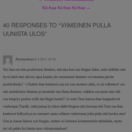
Kiii-Kaa Kii-Kaa Kii-Kaa
→
40 RESPONSES TO “VIIMEINEN PULLA
UUNISTA ULOS”
Anonymous
8.4.2012 20:10
Siis Iina oot niin positiivinen ihminen, että aina kun sun blogias lukee, tulee itellekki niin
hyvä mieli ettei sitä ees tajua kuinka yks tuntematon ihminen voi muuttaa päivän
positiivikseks! =) Ihailen ihan kauheesti sua ton sun asentees takia, se on vallottava! oot
niin aurinkoinen ihminen ja muutenki niin ihana ihminen, vaikken sua tunne niin silti
sun lempeys puskee esille tän blogin kautta!! Ja ootte Oton kanssa ihan huippuhyviä
vanhempia Tiaralle, näitä juttuja ku lukee täältä blogista niin huomaa että Tiara saa ihan
kauheesti hellyyttä ja on varmasti saanu sellaiset vanhemmat jotka pitää siitä huolen aina!
Oon jo kauan lukenu sun blogias, mutten oo kehannu kommentoida mihinkään, mutta
nyt oli pakko ku katoin tuon videopostauksen!