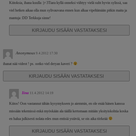
Kiitoksia, ihana kuulla :)<3Tiara kyllä onneksi viihtyy vielä suht hyvin sylissä, saa
viel hetken aikaa olla mun sylivauvana ennen kun alkaa vipeltämään pitkin maita ja
mantuja :DD Terkkuja sinne!
KIRJAUDU SISÄÄN VASTATAKSESI
Anonymous
9.4.2012 17:30
ihanat nää videot ! ps. ootko viel deryan kaveri ?
KIRJAUDU SISÄÄN VASTATAKSESI
Iina
11.4.2012 14:19
Kiitos! Oon vastannut tähän kysymykseen jo aiemmin, en ole enää hänen kanssa
missään tekemissä enkä myöskään ala täällä kertomaan mitään yksityiskohtia koska
en halua julkisesti nolata edes mun entisiä ystäviä, se ois aika törkeää
KIRJAUDU SISÄÄN VASTATAKSESI