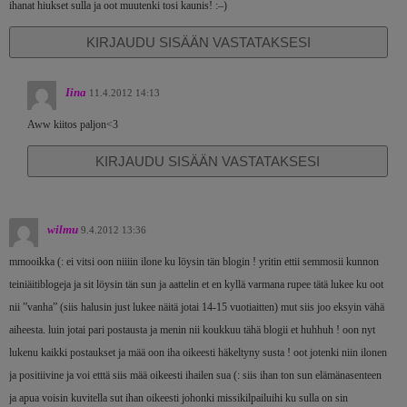
ihanat hiukset sulla ja oot muutenki tosi kaunis! :–)
KIRJAUDU SISÄÄN VASTATAKSESI
Iina
11.4.2012 14:13
Aww kiitos paljon<3
KIRJAUDU SISÄÄN VASTATAKSESI
wilmu
9.4.2012 13:36
mmooikka (: ei vitsi oon niiiin ilone ku löysin tän blogin ! yritin ettii semmosii kunnon
teiniäitiblogeja ja sit löysin tän sun ja aattelin et en kyllä varmana rupee tätä lukee ku oot
nii ”vanha” (siis halusin just lukee näitä jotai 14-15 vuotiaitten) mut siis joo eksyin vähä
aiheesta. luin jotai pari postausta ja menin nii koukkuu tähä blogii et huhhuh ! oon nyt
lukenu kaikki postaukset ja mää oon iha oikeesti häkeltyny susta ! oot jotenki niin ilonen
ja positiivine ja voi etttä siis mää oikeesti ihailen sua (: siis ihan ton sun elämänasenteen
ja apua voisin kuvitella sut ihan oikeesti johonki missikilpailuihi ku sulla on sin