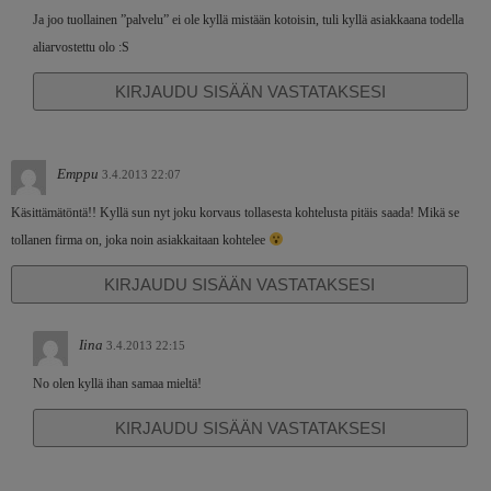
Ja joo tuollainen ”palvelu” ei ole kyllä mistään kotoisin, tuli kyllä asiakkaana todella
aliarvostettu olo :S
KIRJAUDU SISÄÄN VASTATAKSESI
Emppu
3.4.2013 22:07
Käsittämätöntä!! Kyllä sun nyt joku korvaus tollasesta kohtelusta pitäis saada! Mikä se
tollanen firma on, joka noin asiakkaitaan kohtelee
KIRJAUDU SISÄÄN VASTATAKSESI
Iina
3.4.2013 22:15
No olen kyllä ihan samaa mieltä!
KIRJAUDU SISÄÄN VASTATAKSESI