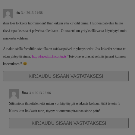
tiu
3.4.2013 21:58
ihan tosi törkeetä tuommonen! Ihan oikein että kirjoitit tänne. Huonoa palvelua tai no
tässä tapauksessa ei palvelua ollenkaan.. Outoa että on yrityksellä varaa käyttäytyä noin
asiakasta kohtaan.
Ainakin siellä facediilin sivuilla on asiakaspalvelun yhteystiedot. Jos kokeilet soittaa tai
ottaa yhteyttä sinne.
http://facediili.fi/contacts/
Toivottavasti asiat selviää ja saat kunnon
korvauksen!!
KIRJAUDU SISÄÄN VASTATAKSESI
Iina
3.4.2013 22:06
Sitä mäkin ihmettelen että miten voi käyttäytyä asiakasta kohtaan tällä tavoin :S
Kiitos kun linkkasit tuon, täytyy huomenna pirauttaa sinne päin!
KIRJAUDU SISÄÄN VASTATAKSESI