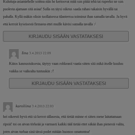
Kuluttaja-asiamiehelle soittoa niin he kertoovat mitä sun pitää tehä tai rupeeko ne sun
puolesta ajamaan sitä asiaa! Sulla on täysi oikeus saada rahasi takaisin hyvällä tai
pahalla. Kyllä mäkin olisin tuollaisessa tilanteessa toiminut ihan samalla tavalla. Ja hyvä
että kerroit kyseisestä firmasta ettei muille kävisi samalla tavalla :/
KIRJAUDU SISÄÄN VASTATAKSESI
Iina
3.4.2013 22:09
Kiitos kannustuksesta, täytyy vaan rohkeasti vaatia sitten sitä mikä itselle kuuluu
vaikka se vaikealta tuntuukin :/!
KIRJAUDU SISÄÄN VASTATAKSESI
karoliina
3.4.2013 22:03
hei oikeesti hyvä että sä kerrot tällasesta, että tietää minne ei sitten mene laitattamaan
ripsiä! toi on aivan törkeää ja varmasti kaikki tääl tietää ettet säkää ihan pienestä valita,
joten aivan turhaa sinä tässä podet mitään huonoo omatuntoa!