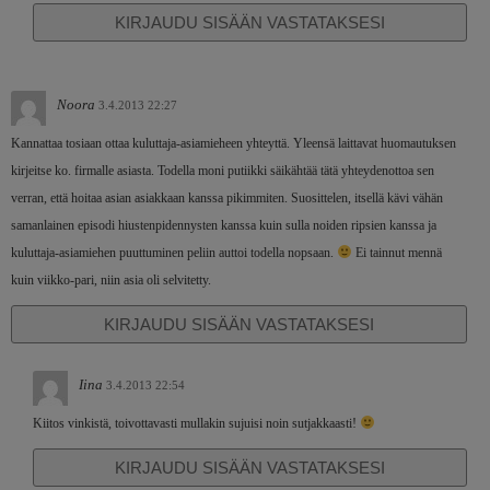
KIRJAUDU SISÄÄN VASTATAKSESI
Noora
3.4.2013 22:27
Kannattaa tosiaan ottaa kuluttaja-asiamieheen yhteyttä. Yleensä laittavat huomautuksen
kirjeitse ko. firmalle asiasta. Todella moni putiikki säikähtää tätä yhteydenottoa sen
verran, että hoitaa asian asiakkaan kanssa pikimmiten. Suosittelen, itsellä kävi vähän
samanlainen episodi hiustenpidennysten kanssa kuin sulla noiden ripsien kanssa ja
kuluttaja-asiamiehen puuttuminen peliin auttoi todella nopsaan.
Ei tainnut mennä
kuin viikko-pari, niin asia oli selvitetty.
KIRJAUDU SISÄÄN VASTATAKSESI
Iina
3.4.2013 22:54
Kiitos vinkistä, toivottavasti mullakin sujuisi noin sutjakkaasti!
KIRJAUDU SISÄÄN VASTATAKSESI