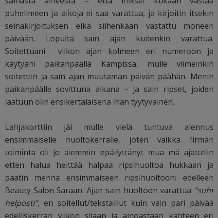
samasta aiheesta – että miksei kukaan vastaa
puhelimeen ja aikoja ei saa varattua, ja kirjoitin itsekin
seinäkirjoituksen eikä siihenkään vastattu moneen
päivään. Lopulta sain ajan kuitenkin varattua.
Soitettuani viikon ajan kolmeen eri numeroon ja
käytyäni paikanpäällä Kampissa, mulle viimeinkin
soitettiin ja sain ajan muutaman päivän päähän. Menin
paikanpäälle sovittuna aikana – ja sain ripset, joiden
laatuun olin ensikertalaisena ihan tyytyväinen.
Lahjakorttiin jäi mulle vielä tuntuva alennus
ensimmäiselle huoltokerralle, joten vaikka firman
toiminta oli jo aiemmin epäilyttänyt mua mä ajattelin
etten halua heittää halpaa ripsihuoltoa hukkaan ja
päätin mennä ensimmäiseen ripsihuoltooni edelleen
Beauty Salon Saraan. Ajan sain huoltoon varattua
”suht
helposti”
, en soitellut/tekstaillut kuin vain pari päivää
edelliskerran viikon sijaan ja ainoastaan kahteen eri