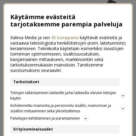
Käytämme evästeitä
tarjotaksemme parempia palveluja
Kaleva Media ja sen
40 kumppania
käyttävät evästeitä ja
vastaavia teknologioita henkilötietojen (esim. laitetunniste)
keräämiseen. Tekniikoita käytetään esimerkiksi sivustojen
toiminnan optimoimiseen, sisältösuosituksiin,
←
Aprillipäivän ulkoilut ja pieni Tipavideo
kävijämäärien mittaukseen, markkinointiin sekä
tarkoituksenmukaisiin mainoksiin. Tarvitsemme
Askel kohti oman tyylin löytämistä
→
suostumuksesi seuraaviin:
Voiko maksavaa asiakasta kohdella
Tarkoitukset
120
näin?
Tietojen tallentaminen laitteelle ja/tai laitteella olevien tietojen
käyttö
Kohdennettu mainonta ja personoitu sisältö, mainonnan ja
03.04.2013
sisällön mittaaminen sekä yleisötutkimus
Palvelujen kehittäminen ja parantaminen
Mä oon nyt muutaman päivän tässä taistellut
Erityisominaisuudet
todella ikävän asian kanssa, enkä nähnyt enää