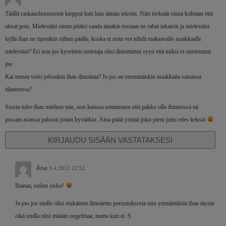
Täällä raskaushormoonit kieppui kun luin tämän tekstin. Niin törkeää sinua kohtaan että
oksat pois. Mielestäni sinun pitäisi saada ainakin tosiaan ne rahat takaisin ja mielestäni
kyllä ihan ne ripsetkin siihen päälle, koska ei noin voi tehdä maksavalle asiakkaalle
mielestäni? Eri asia jos kyseinen omistaja olisi ilmoittanut syyn että miksi ei onnistunut
jne.
Kai tuosta voisi johonkin ihan ilmoittaa? Ja jos on enemmänkin asiakkaita samassa
tilanteessa?
Siusta tulee ihan mieleen mie, oon kanssa semmonen että pakko olla ihmisessä tai
jossain asiassa pakosti jotain hyvääkin. Aina pitää yrittää joku pieni juttu edes keksiä
KIRJAUDU SISÄÄN VASTATAKSESI
Iina
3.4.2013 22:52
Ihanaa, sielun sisko!
Ja joo jos mulle olisi etukäteen ilmoitettu peruutuksesta niin ymmärtäisin ihan täysin
eikä mulla olisi mitään ongelmaa, mutta kun ei :S