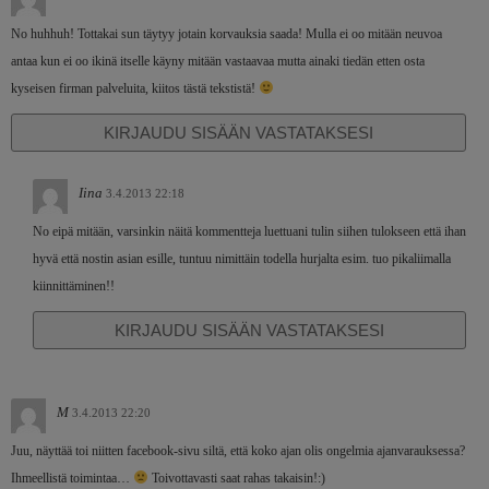
No huhhuh! Tottakai sun täytyy jotain korvauksia saada! Mulla ei oo mitään neuvoa
antaa kun ei oo ikinä itselle käyny mitään vastaavaa mutta ainaki tiedän etten osta
kyseisen firman palveluita, kiitos tästä tekstistä!
KIRJAUDU SISÄÄN VASTATAKSESI
Iina
3.4.2013 22:18
No eipä mitään, varsinkin näitä kommentteja luettuani tulin siihen tulokseen että ihan
hyvä että nostin asian esille, tuntuu nimittäin todella hurjalta esim. tuo pikaliimalla
kiinnittäminen!!
KIRJAUDU SISÄÄN VASTATAKSESI
M
3.4.2013 22:20
Juu, näyttää toi niitten facebook-sivu siltä, että koko ajan olis ongelmia ajanvarauksessa?
Ihmeellistä toimintaa…
Toivottavasti saat rahas takaisin!:)