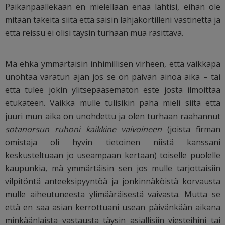
Paikanpäällekään en mielellään enää lähtisi, eihän ole
mitään takeita siitä että saisin lahjakortilleni vastinetta ja
että reissu ei olisi täysin turhaan mua rasittava.
Mä ehkä ymmärtäisin inhimillisen virheen, että vaikkapa
unohtaa varatun ajan jos se on päivän ainoa aika – tai
että tulee jokin ylitsepääsemätön este josta ilmoittaa
etukäteen. Vaikka mulle tulisikin paha mieli siitä että
juuri mun aika on unohdettu ja olen turhaan raahannut
sotanorsun ruhoni kaikkine vaivoineen
(joista firman
omistaja oli hyvin tietoinen niistä kanssani
keskusteltuaan jo useampaan kertaan) toiselle puolelle
kaupunkia, mä ymmärtäisin sen jos mulle tarjottaisiin
vilpitöntä anteeksipyyntöä ja jonkinnäköistä korvausta
mulle aiheutuneesta ylimääräisestä vaivasta. Mutta se
että en saa asian kerrottuani usean päivänkään aikana
minkäänlaista vastausta täysin asiallisiin viesteihini tai