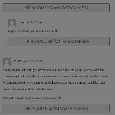
KIRJAUDU SISÄÄN VASTATAKSESI
Iina
3.4.2013 22:48
Täytyy toivoa että saan rahani takaisin
KIRJAUDU SISÄÄN VASTATAKSESI
Jelena
3.4.2013 22:20
Mä muistelisin, että mun yks kaveri osti kans facediilin tms kautta kyseessä olevaan
firmaan lahjakortin. Ja sillä oli ihan sama juttu: ei saanu varattua aikaa kunnolla. Hän oli
kyllä muistaakseni tyytyväinen lopputulokseen, aivan kuten sä, mutta hänellekin taisi
jäädä ”paha maku suuhun” tosta firmasta.
Mut tosta jatkosta en kyllä osaa sanoo mitään
KIRJAUDU SISÄÄN VASTATAKSESI