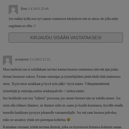
Iina
3.4.2013 22:48
Joo mäkin kyllä oon nyt saanut semmosen käsityksen että en ainoa ole jolla näitä
ongelmia on ollut ://
KIRJAUDU SISÄÄN VASTATAKSESI
scorpion
3.4.2013 22:22
Mun mielestä sun ei todellakaan tarvitse kantaa huonoa omatuntoa siitä että ajat jonku
firman huonoon valoon. Firman omistajan ja työntekijöitten pitää tehdä töitä maineensa
eteen. Tyytyväiset asiakkaat ja hyvä työn jälki= hyvä maine. Välinpitämättömät
työntekijät ja omistaja,surkea asiakaspalvelu = surkea maine.
Itse henkkoht oon tosi ”tulinen” persoona, jos menee hermot niin ne todella menee. Jos
oisin ollu tollases tilantees, ne ihmiset sielä ois saanu jo kuulla kunniansa, hyvällä omalla
tunnolla haukkunu pystyyn jokaaselle vastaantulijalle. Jos mä saan huonoa palvelua,
miks ne ansaitsis yhtää sen parempaa kohtelua
Kannattaa varmaan yrittää tavottaa ihmisiä, jotka on kyseisessä firmassa kokenut samaa