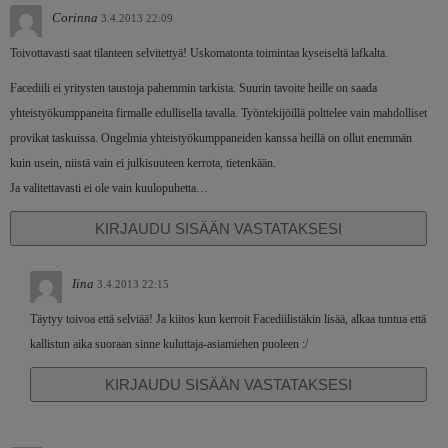
Corinna
3.4.2013 22:09
Toivottavasti saat tilanteen selvitettyä! Uskomatonta toimintaa kyseiseltä lafkalta.
Facediili ei yritysten taustoja pahemmin tarkista. Suurin tavoite heille on saada
yhteistyökumppaneita firmalle edullisella tavalla. Työntekijöillä polttelee vain mahdolliset
provikat taskuissa. Ongelmia yhteistyökumppaneiden kanssa heillä on ollut enemmän
kuin usein, niistä vain ei julkisuuteen kerrota, tietenkään.
Ja valitettavasti ei ole vain kuulopuhetta…
KIRJAUDU SISÄÄN VASTATAKSESI
Iina
3.4.2013 22:15
Täytyy toivoa että selviää! Ja kiitos kun kerroit Facediilistäkin lisää, alkaa tuntua että
kallistun aika suoraan sinne kuluttaja-asiamiehen puoleen :/
KIRJAUDU SISÄÄN VASTATAKSESI