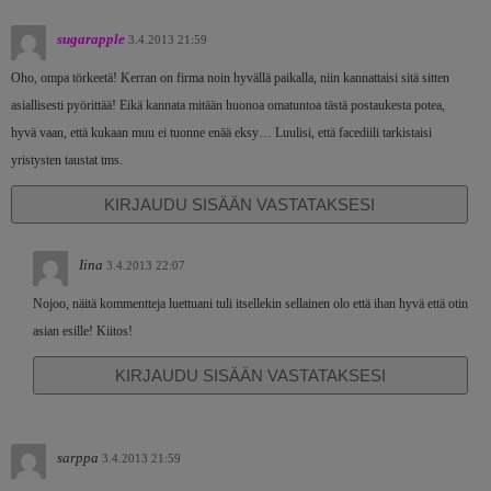
sugarapple
3.4.2013 21:59
Oho, ompa törkeetä! Kerran on firma noin hyvällä paikalla, niin kannattaisi sitä sitten
asiallisesti pyörittää! Eikä kannata mitään huonoa omatuntoa tästä postaukesta potea,
hyvä vaan, että kukaan muu ei tuonne enää eksy… Luulisi, että facediili tarkistaisi
yristysten taustat tms.
KIRJAUDU SISÄÄN VASTATAKSESI
Iina
3.4.2013 22:07
Nojoo, näitä kommentteja luettuani tuli itsellekin sellainen olo että ihan hyvä että otin
asian esille! Kiitos!
KIRJAUDU SISÄÄN VASTATAKSESI
sarppa
3.4.2013 21:59