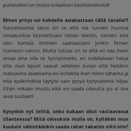
puheluihini on musta totaalisen käsittämätöntä!!
Miten yritys voi kohdella asiakastaan tällä tavalla?!
Naurettavinta tässä on se että mä tunnen huonoa
omaatuntoa kirjoitettuani tämän tekstin, tunnen että
olen kamala ihminen saattaessani jonkin firman
huonoon valoon. Mutta totuus on se että en saa itseni
antaa aina olla se kynnysmatto, en todellakaan halua
että mun lapset saavat sellaisen kuvan että heitäkin
maksavina asiakkaina voi kohdella ihan miten tahansa ja
että epäkohdista täytyisi vain pysyä tyytyväisenä hiljaa.
Eihän mikään muutu eikä voi saada oikeutta jos ei itse
avaa suutaan!
Kysynkin nyt teiltä, onko kukaan ollut vastaavassa
tilanteessa? Mitä oikeuksia mulla on, kyllähän mun
kuuluisi vähintäänkin saada rahat takaisin eikö niin?