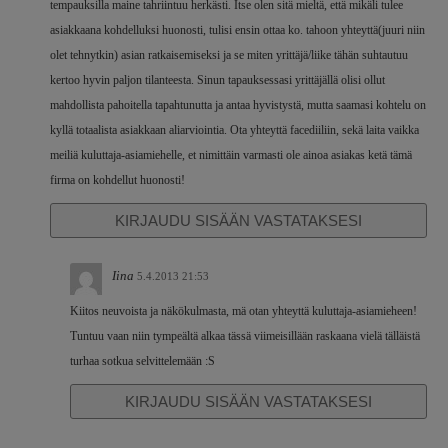
tempauksilla maine tahriintuu herkästi. Itse olen sitä mieltä, että mikäli tulee
asiakkaana kohdelluksi huonosti, tulisi ensin ottaa ko. tahoon yhteyttä(juuri niin
olet tehnytkin) asian ratkaisemiseksi ja se miten yrittäjä/liike tähän suhtautuu
kertoo hyvin paljon tilanteesta. Sinun tapauksessasi yrittäjällä olisi ollut
mahdollista pahoitella tapahtunutta ja antaa hyvistystä, mutta saamasi kohtelu on
kyllä totaalista asiakkaan aliarviointia. Ota yhteyttä facediiliin, sekä laita vaikka
meiliä kuluttaja-asiamiehelle, et nimittäin varmasti ole ainoa asiakas ketä tämä
firma on kohdellut huonosti!
KIRJAUDU SISÄÄN VASTATAKSESI
Iina
5.4.2013 21:53
Kiitos neuvoista ja näkökulmasta, mä otan yhteyttä kuluttaja-asiamieheen!
Tuntuu vaan niin tympeältä alkaa tässä viimeisillään raskaana vielä tälläistä
turhaa sotkua selvittelemään :S
KIRJAUDU SISÄÄN VASTATAKSESI