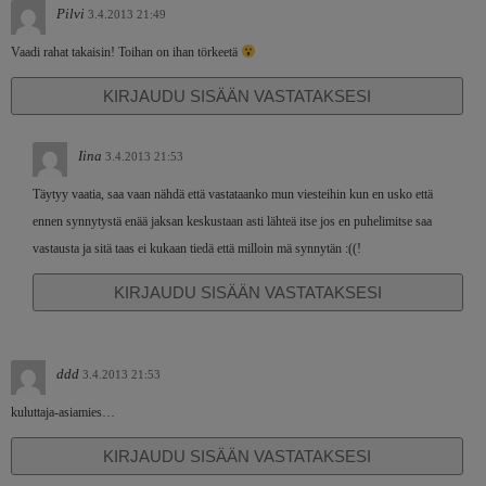
Pilvi
3.4.2013 21:49
Vaadi rahat takaisin! Toihan on ihan törkeetä
KIRJAUDU SISÄÄN VASTATAKSESI
Iina
3.4.2013 21:53
Täytyy vaatia, saa vaan nähdä että vastataanko mun viesteihin kun en usko että
ennen synnytystä enää jaksan keskustaan asti lähteä itse jos en puhelimitse saa
vastausta ja sitä taas ei kukaan tiedä että milloin mä synnytän :((!
KIRJAUDU SISÄÄN VASTATAKSESI
ddd
3.4.2013 21:53
kuluttaja-asiamies…
KIRJAUDU SISÄÄN VASTATAKSESI