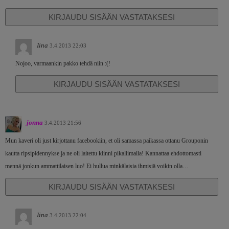
KIRJAUDU SISÄÄN VASTATAKSESI
Iina
3.4.2013 22:03
Nojoo, varmaankin pakko tehdä niin :(!
KIRJAUDU SISÄÄN VASTATAKSESI
jonna
3.4.2013 21:56
Mun kaveri oli just kirjottanu facebookiin, et oli samassa paikassa ottanu Grouponin
kautta ripsipidennykse ja ne oli laitettu kiinni pikaliimalla! Kannattaa ehdottomasti
mennä jonkun ammattilaisen luo! Ei hullua minkälaisia ihmisiä voikin olla…
KIRJAUDU SISÄÄN VASTATAKSESI
Iina
3.4.2013 22:04