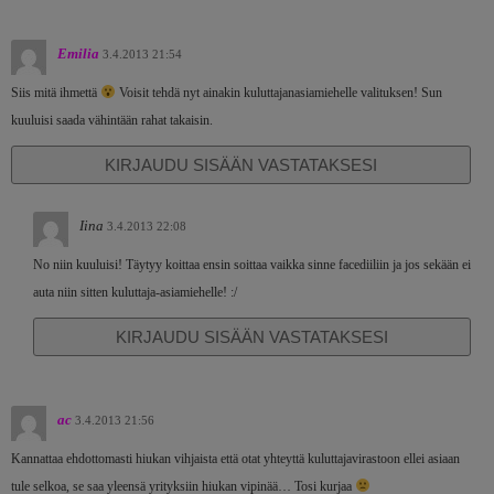
Emilia
3.4.2013 21:54
Siis mitä ihmettä
Voisit tehdä nyt ainakin kuluttajanasiamiehelle valituksen! Sun
kuuluisi saada vähintään rahat takaisin.
KIRJAUDU SISÄÄN VASTATAKSESI
Iina
3.4.2013 22:08
No niin kuuluisi! Täytyy koittaa ensin soittaa vaikka sinne facediiliin ja jos sekään ei
auta niin sitten kuluttaja-asiamiehelle! :/
KIRJAUDU SISÄÄN VASTATAKSESI
ac
3.4.2013 21:56
Kannattaa ehdottomasti hiukan vihjaista että otat yhteyttä kuluttajavirastoon ellei asiaan
tule selkoa, se saa yleensä yrityksiin hiukan vipinää… Tosi kurjaa