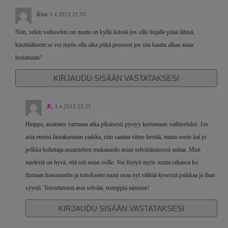
Iina
3.4.2013 21:55
Niin, sekin vaihtoehto on mutta on kyllä ikävää jos sille linjalle pitää lähteä,
käsittääkseni se voi myös olla aika pitkä prosessi jos sitä kautta alkaa asiaa
hoitamaan?
KIRJAUDU SISÄÄN VASTATAKSESI
K.
3.4.2013 22:35
Heippa, asiamies varmaan aika pikaisesti pystyy kertomaan vaihtoehdot. Jos
asia etenisi lautakuntaan saakka, niin saattaa sitten kestää, mutta usein kai jo
pelkka kuluttaja-asiamiehen mukanaolo asian selvittämisessä auttaa. Mun
mielestä on hyvä, että toit asian esille. Voi löytyä myös muita rahansa ko.
firmaan hassanneita ja toisekseen moni osaa nyt välttää kyseistä paikkaa ja ihan
syystä. Toivottavasti asia selviää, tsemppiä taistoon!
KIRJAUDU SISÄÄN VASTATAKSESI