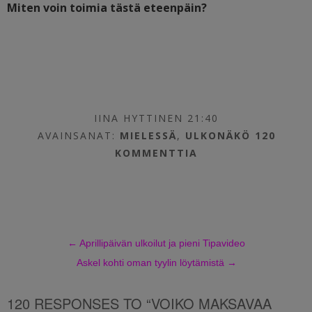
Miten voin toimia tästä eteenpäin?
IINA HYTTINEN 21:40
AVAINSANAT:
MIELESSÄ
,
ULKONÄKÖ
120
KOMMENTTIA
←
Aprillipäivän ulkoilut ja pieni Tipavideo
Askel kohti oman tyylin löytämistä
→
120 RESPONSES TO “VOIKO MAKSAVAA