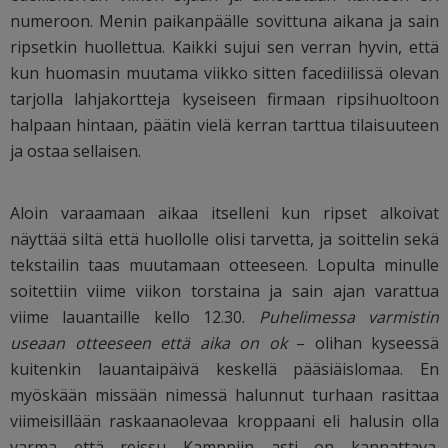
numeroon. Menin paikanpäälle sovittuna aikana ja sain
ripsetkin huollettua. Kaikki sujui sen verran hyvin, että
kun huomasin muutama viikko sitten facediilissä olevan
tarjolla lahjakortteja kyseiseen firmaan ripsihuoltoon
halpaan hintaan, päätin vielä kerran tarttua tilaisuuteen
ja ostaa sellaisen.
Aloin varaamaan aikaa itselleni kun ripset alkoivat
näyttää siltä että huollolle olisi tarvetta, ja soittelin sekä
tekstailin taas muutamaan otteeseen. Lopulta minulle
soitettiin viime viikon torstaina ja sain ajan varattua
viime lauantaille kello 12.30.
Puhelimessa varmistin
useaan otteeseen että aika on ok
– olihan kyseessä
kuitenkin lauantaipäivä keskellä pääsiäislomaa. En
myöskään missään nimessä halunnut turhaan rasittaa
viimeisillään raskaanaolevaa kroppaani eli halusin olla
varma että reissu Kamppiin asti on kannattava.