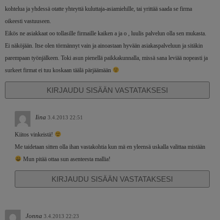
kohtelua ja yhdessä otatte yhteyttä kuluttaja-asiamiehille, tai yrittää saada se firma
oikeesti vastuuseen.
Eikös ne asiakkaat oo tollasille firmaille kaiken a ja o , luulis palvelun olla sen mukasta.
Ei näköjään. Itse olen törmännyt vain ja ainoastaan hyvään asiakaspalveluun ja sitäkin
parempaan työnjälkeen. Toki asun pienellä paikkakunnalla, missä sana leviää nopeasti ja
surkeet firmat ei tuu koskaan täälä pärjäämään
KIRJAUDU SISÄÄN VASTATAKSESI
Iina
3.4.2013 22:51
Kiitos vinkeistä!
Me taidetaan sitten olla ihan vastakohtia kun mä en yleensä uskalla valittaa mistään
Mun pitää ottaa sun asenteesta mallia!
KIRJAUDU SISÄÄN VASTATAKSESI
Jonna
3.4.2013 22:23