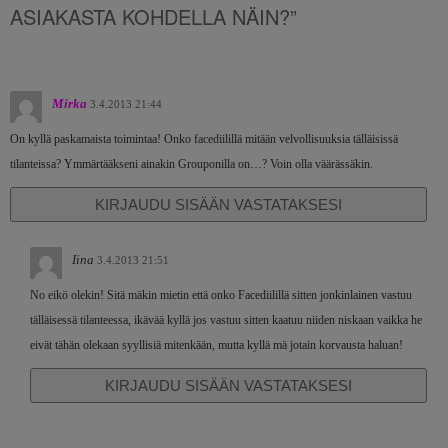
ASIAKASTA KOHDELLA NÄIN?”
Mirka
3.4.2013 21:44
On kyllä paskamaista toimintaa! Onko facediilillä mitään velvollisuuksia tälläisissä
tilanteissa? Ymmärtääkseni ainakin Grouponilla on…? Voin olla väärässäkin.
KIRJAUDU SISÄÄN VASTATAKSESI
Iina
3.4.2013 21:51
No eikö olekin! Sitä mäkin mietin että onko Facediilillä sitten jonkinlainen vastuu
tälläisessä tilanteessa, ikävää kyllä jos vastuu sitten kaatuu niiden niskaan vaikka he
eivät tähän olekaan syyllisiä mitenkään, mutta kyllä mä jotain korvausta haluan!
KIRJAUDU SISÄÄN VASTATAKSESI