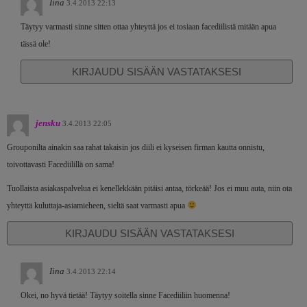
Iina
3.4.2013 22:13
Täytyy varmasti sinne sitten ottaa yhteyttä jos ei tosiaan facediilistä mitään apua
tässä ole!
KIRJAUDU SISÄÄN VASTATAKSESI
jensku
3.4.2013 22:05
Grouponilta ainakin saa rahat takaisin jos diili ei kyseisen firman kautta onnistu,
toivottavasti Facediilillä on sama!
Tuollaista asiakaspalvelua ei kenellekkään pitäisi antaa, törkeää! Jos ei muu auta, niin ota
yhteyttä kuluttaja-asiamieheen, sieltä saat varmasti apua
KIRJAUDU SISÄÄN VASTATAKSESI
Iina
3.4.2013 22:14
Okei, no hyvä tietää! Täytyy soitella sinne Facediiliin huomenna!