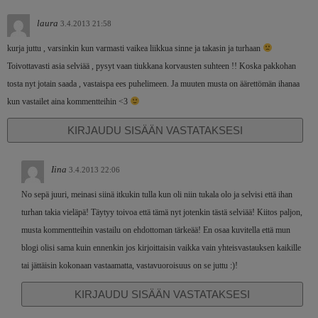
laura
3.4.2013 21:58
kurja juttu , varsinkin kun varmasti vaikea liikkua sinne ja takasin ja turhaan
Toivottavasti asia selviää , pysyt vaan tiukkana korvausten suhteen !! Koska pakkohan
tosta nyt jotain saada , vastaispa ees puhelimeen. Ja muuten musta on äärettömän ihanaa
kun vastailet aina kommentteihin <3
KIRJAUDU SISÄÄN VASTATAKSESI
Iina
3.4.2013 22:06
No sepä juuri, meinasi siinä itkukin tulla kun oli niin tukala olo ja selvisi että ihan
turhan takia vieläpä! Täytyy toivoa että tämä nyt jotenkin tästä selviää! Kiitos paljon,
musta kommentteihin vastailu on ehdottoman tärkeää! En osaa kuvitella että mun
blogi olisi sama kuin ennenkin jos kirjoittaisin vaikka vain yhteisvastauksen kaikille
tai jättäisin kokonaan vastaamatta, vastavuoroisuus on se juttu :)!
KIRJAUDU SISÄÄN VASTATAKSESI