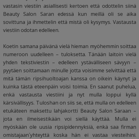
vastasin viestiin asiallisesti kertoen että odottelin siinä
Beauty Salon Saran edessä kun meillä oli se aika
sovittuna ja ihmettelin että mistä oli kysymys. Vastausta
viestiin odotan edelleen.
Koetin samana päivänä vielä hieman myöhemmin soittaa
numeroon uudelleen – tuloksetta. Tänään laitoin vielä
yhden tekstiviestin – edelleen ystävälliseen sävyyn –
pyytäen soittamaan minulle jotta voisimme selvittää että
mitä tämän ripsihuoltoajan kanssa on oikein käynyt ja
kuinka tästä eteenpäin voisi toimia. En saanut puhelua,
enkä vastausta viestiini ja nyt mulla loppui kyllä
kärsivällisyys. Tuloshan on siis se, että mulla on edelleen
etukäteen maksettu lahjakortti Beauty Salon Saraan –
jota en ilmeisestikään voi siellä käyttää. Mulla ei
myöskään ole uusia ripsipidennyksiä, enkä saa firman
omistajaan´yhteyttä koska hän ei vastaa viesteihini.