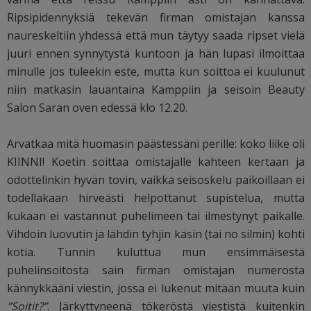
Ripsipidennyksiä tekevän firman omistajan kanssa
naureskeltiin yhdessä että mun täytyy saada ripset vielä
juuri ennen synnytystä kuntoon ja hän lupasi ilmoittaa
minulle jos tuleekin este, mutta kun soittoa ei kuulunut
niin matkasin lauantaina Kamppiin ja seisoin Beauty
Salon Saran oven edessä klo 12.20.
Arvatkaa mitä huomasin päästessäni perille: koko liike oli
KIINNI! Koetin soittaa omistajalle kahteen kertaan ja
odottelinkin hyvän tovin, vaikka seisoskelu paikoillaan ei
todellakaan hirveästi helpottanut supistelua, mutta
kukaan ei vastannut puhelimeen tai ilmestynyt paikalle.
Vihdoin luovutin ja lähdin tyhjin käsin (tai no silmin) kohti
kotia. Tunnin kuluttua mun ensimmäisestä
puhelinsoitosta sain firman omistajan numerosta
kännykkääni viestin, jossa ei lukenut mitään muuta kuin
”Soitit?”
. Järkyttyneenä tökeröstä viestistä kuitenkin