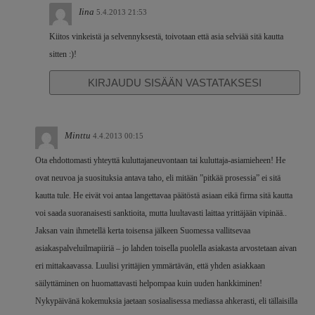
Iina
5.4.2013 21:53
Kiitos vinkeistä ja selvennyksestä, toivotaan että asia selviää sitä kautta
sitten :)!
KIRJAUDU SISÄÄN VASTATAKSESI
Minttu
4.4.2013 00:15
Ota ehdottomasti yhteyttä kuluttajaneuvontaan tai kuluttaja-asiamieheen! He
ovat neuvoa ja suosituksia antava taho, eli mitään ”pitkää prosessia” ei sitä
kautta tule. He eivät voi antaa langettavaa päätöstä asiaan eikä firma sitä kautta
voi saada suoranaisesti sanktioita, mutta luultavasti laittaa yrittäjään vipinää..
Jaksan vain ihmetellä kerta toisensa jälkeen Suomessa vallitsevaa
asiakaspalveluilmapiiriä – jo lahden toisella puolella asiakasta arvostetaan aivan
eri mittakaavassa. Luulisi yrittäjien ymmärtävän, että yhden asiakkaan
säilyttäminen on huomattavasti helpompaa kuin uuden hankkiminen!
Nykypäivänä kokemuksia jaetaan sosiaalisessa mediassa ahkerasti, eli tällaisilla