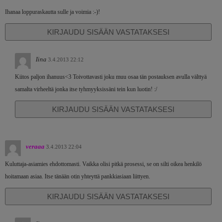
Ihanaa loppuraskautta sulle ja voimia :-)!
KIRJAUDU SISÄÄN VASTATAKSESI
Iina
3.4.2013 22:12
Kiitos paljon ihanuus<3 Toivottavasti joku muu osaa tän postauksen avulla välttyä
samalta virheeltä jonka itse tyhmyyksissäni tein kun luotin! :/
KIRJAUDU SISÄÄN VASTATAKSESI
veraaa
3.4.2013 22:04
Kuluttaja-asiamies ehdottomasti. Vaikka olisi pitkä prosessi, se on silti oikea henkilö
hoitamaan asiaa. Itse tänään otin yhteyttä pankkiasiaan liittyen.
KIRJAUDU SISÄÄN VASTATAKSESI