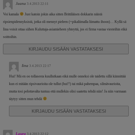
Jaana
3.4.2013 22:11
Voi kamala
Just katoin jokin aika sitten Brittiläisen dokkarin näistä
ripsienpidennyksistä, jotka oli mennyt pieleen (=pikaliimalla liimattu ihoon)… Kyllä sä
Iina voisit ottaa siihen Kuluttaja-asiamieheen yhteyttä, jos ei firma vastaa viesteihin eikä
soittoihin.
KIRJAUDU SISÄÄN VASTATAKSESI
Iina
3.4.2013 22:17
Hui! Mä en oo tollasesta kuullutkaan eikä mulle onneksi ole taidettu sillä kiinnittää
kun ei mitään ripsivaurioita ole tullut (hui!!) tai mikä pahempaa, silmävaurioita,
mutta tosi pelottavalta tuntuu että mullekin olisi saatettu tehdä niin! Ja niin varmaan
täytyy sitten mun tehdä
KIRJAUDU SISÄÄN VASTATAKSESI
Laura
3.4.2013 22:12