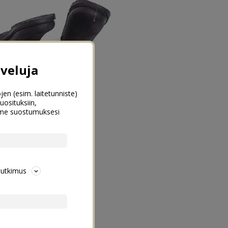
veluja
jen (esim. laitetunniste)
uosituksiin,
emme suostumuksesi
tutkimus