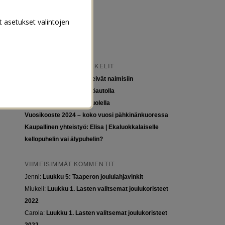
t asetukset valintojen
VIIMEISIMMÄT ARTIKKELIT
Tytöt kuuluvat kouluun, eivät naimisiin
Euroopan roadtrip sähköautolla
Tyttöjen ja tasa-arvon puolella
Vuosikooste 2024 – koko vuosi pähkinänkuoressa
Kaupallinen yhteistyö: Elisa | Ekaluokkalaiselle
kellopuhelin vai älypuhelin?
VIIMEISIMMÄT KOMMENTIT
Jenni
:
Luukku 5: Taaperon joululahjavinkit
Miukeli
:
Luukku 1. Lasten valitsemat joulukoristeet
2022
Carola
:
Luukku 1. Lasten valitsemat joulukoristeet