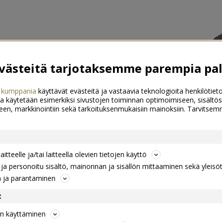
ästeitä tarjotaksemme parempia pal
 kumppania
käyttävät evästeitä ja vastaavia teknologioita henkilötieto
a käytetään esimerkiksi sivustojen toiminnan optimoimiseen, sisältös
een, markkinointiin sekä tarkoituksenmukaisiin mainoksiin. Tarvits
itteelle ja/tai laitteella olevien tietojen käyttö
a personoitu sisältö, mainonnan ja sisällön mittaaminen sekä yleisö
n ja parantaminen
t
jen käyttäminen