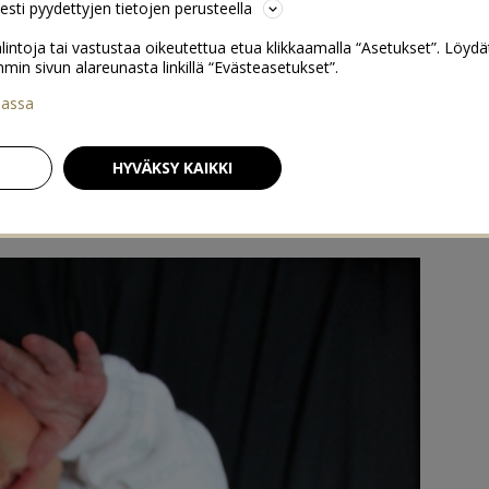
sesti pyydettyjen tietojen perusteella
lintoja tai vastustaa oikeutettua etua klikkaamalla “Asetukset”. Löydä
 sivun alareunasta linkillä “Evästeasetukset”.
iassa
Toivepostaus: Palautuminen toisen raskauden jälkeen
→
HYVÄKSY KAIKKI
tä päiviltä
62