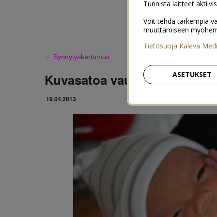
Tunnista laitteet aktiivi
Voit tehdä tarkempia va
muuttamiseen myöhemmin
Tietosuoja Kaleva Med
←
Synnytyskertomus
ASETUKSET
Kuvasatoa vauvan ensimmäisil
19.04.2013