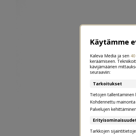
Käytämme ev
Kaleva Media ja sen
40
keräämiseen. Tekniikoit
kävijämäärien mittauks
seuraaviin:
Tarkoitukset
Tietojen tallentaminen la
Kohdennettu mainonta j
Palvelujen kehittämine
Erityisominaisuude
Tarkkojen sijaintitieto