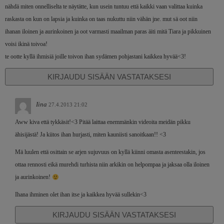
nähdä miten onnelliselta te näytätte, kun usein tuntuu että kaikki vaan valittaa kuinka
raskasta on kun on lapsia ja kuinka on taas nukuttu niin vähän jne. mut sä oot niin
ihanan iloinen ja aurinkoinen ja oot varmasti maailman paras äiti mitä Tiara ja pikkuinen
voisi ikinä toivoa!
te ootte kyllä ihmisiä joille toivon ihan sydämen pohjastani kaikkea hyvää<3!
KIRJAUDU SISÄÄN VASTATAKSESI
Iina
27.4.2013 21:02
Aww kiva että tykkäsit!<3 Pitää laittaa enemmänkin videoita meidän pikku
ähisijästä! Ja kiitos ihan hurjasti, miten kauniisti sanoitkaan!! <3
Mä luulen että osittain se arjen sujuvuus on kyllä kiinni omasta asenteestakin, jos
ottaa rennosti eikä murehdi turhista niin arkikin on helpompaa ja jaksaa olla iloinen
ja aurinkoinen!
Ihana ihminen olet ihan itse ja kaikkea hyvää sullekin<3
KIRJAUDU SISÄÄN VASTATAKSESI