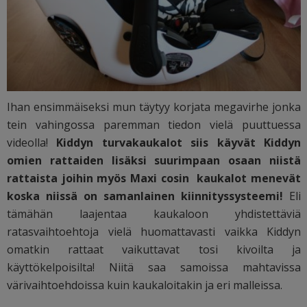
Ihan ensimmäiseksi mun täytyy korjata megavirhe jonka
tein vahingossa paremman tiedon vielä puuttuessa
videolla!
Kiddyn turvakaukalot siis käyvät Kiddyn
omien rattaiden lisäksi suurimpaan osaan niistä
rattaista joihin myös Maxi cosin kaukalot menevät
koska niissä on samanlainen kiinnityssysteemi!
Eli
tämähän laajentaa kaukaloon yhdistettäviä
ratasvaihtoehtoja vielä huomattavasti vaikka Kiddyn
omatkin rattaat vaikuttavat tosi kivoilta ja
käyttökelpoisilta! Niitä saa samoissa mahtavissa
värivaihtoehdoissa kuin kaukaloitakin ja eri malleissa.