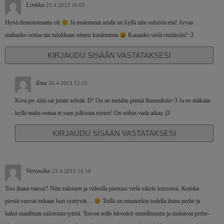
Linkku
23.4.2013 16:05
Hyvä demonstraatio oli
Ja molemmat neidit on kyllä niin suloisia että! Arvaa
maltanko oottaa tän tulokkaan nimen kuulemista
Kauanko vielä ristiäisiin? :3
KIRJAUDU SISÄÄN VASTATAKSESI
Iina
26.4.2013 12:10
Kiva jos siitä sai jotain selvää :D! On ne meidän pieniä ihanuuksia<3 Ja en mäkään
kyllä malta oottaa et saan julkistaa nimen! On niihin vielä aikaa ;D
KIRJAUDU SISÄÄN VASTATAKSESI
Veronika
23.4.2013 16:16
Tosi ihana vauva!! Niin suloinen ja videolla pienuus vielä oikein korostuu. Kuinka
pieniä vauvat onkaan kun syntyvät…
Teillä on muutenkin todella ihana perhe ja
kaksi maailman suloisinta tyttöä. Toivon teille hirveästi onnellisuutta ja mukavaa perhe-