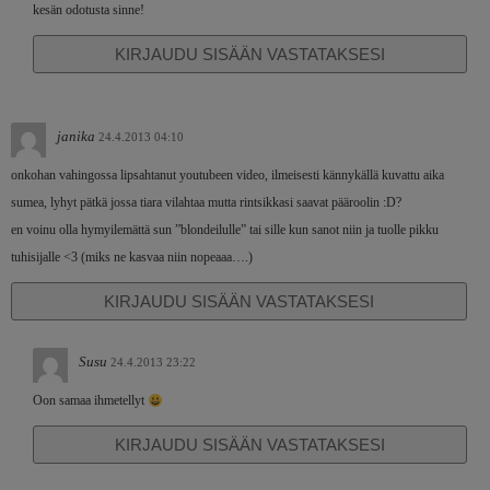
kesän odotusta sinne!
KIRJAUDU SISÄÄN VASTATAKSESI
janika
24.4.2013 04:10
onkohan vahingossa lipsahtanut youtubeen video, ilmeisesti kännykällä kuvattu aika
sumea, lyhyt pätkä jossa tiara vilahtaa mutta rintsikkasi saavat pääroolin :D?
en voinu olla hymyilemättä sun ”blondeilulle” tai sille kun sanot niin ja tuolle pikku
tuhisijalle <3 (miks ne kasvaa niin nopeaaa….)
KIRJAUDU SISÄÄN VASTATAKSESI
Susu
24.4.2013 23:22
Oon samaa ihmetellyt
KIRJAUDU SISÄÄN VASTATAKSESI