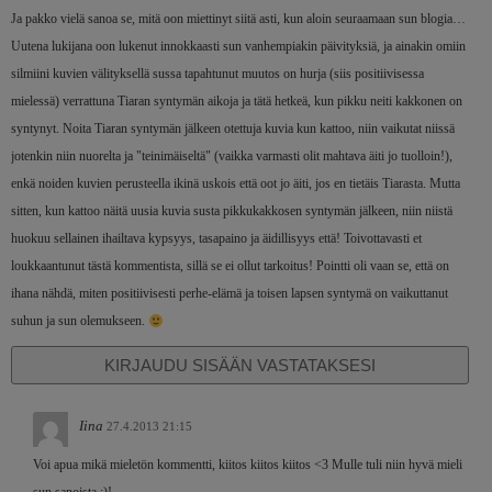
Ja pakko vielä sanoa se, mitä oon miettinyt siitä asti, kun aloin seuraamaan sun blogia…
Uutena lukijana oon lukenut innokkaasti sun vanhempiakin päivityksiä, ja ainakin omiin
silmiini kuvien välityksellä sussa tapahtunut muutos on hurja (siis positiivisessa
mielessä) verrattuna Tiaran syntymän aikoja ja tätä hetkeä, kun pikku neiti kakkonen on
syntynyt. Noita Tiaran syntymän jälkeen otettuja kuvia kun kattoo, niin vaikutat niissä
jotenkin niin nuorelta ja "teinimäiseltä" (vaikka varmasti olit mahtava äiti jo tuolloin!),
enkä noiden kuvien perusteella ikinä uskois että oot jo äiti, jos en tietäis Tiarasta. Mutta
sitten, kun kattoo näitä uusia kuvia susta pikkukakkosen syntymän jälkeen, niin niistä
huokuu sellainen ihailtava kypsyys, tasapaino ja äidillisyys että! Toivottavasti et
loukkaantunut tästä kommentista, sillä se ei ollut tarkoitus! Pointti oli vaan se, että on
ihana nähdä, miten positiivisesti perhe-elämä ja toisen lapsen syntymä on vaikuttanut
suhun ja sun olemukseen.
KIRJAUDU SISÄÄN VASTATAKSESI
Iina
27.4.2013 21:15
Voi apua mikä mieletön kommentti, kiitos kiitos kiitos <3 Mulle tuli niin hyvä mieli