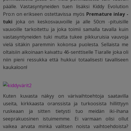
päälle. Vastasyntyneiden tuen lisäksi Kiddy Evolution
Pro:n on erikseen ostettavissa myös
Premature inlay -
tuki
joka on keskosvauvoille ja alle 50cm -pituisille
vauvoille tarkoitettu ja joka toimii samalla tavalla kuin
vastasyntyneiden tuki mutta tukee pikkuruisia vauvoja
vielä sitäkin paremmin kokonsa puolesta. Sellaista me
oltaisiin aikoinaan kaivattu 46-senttiselle Tiaralle joka oli
niin pieni ressukka että hukkui totaalisesti tavalliseen
kaukaloon!
Kuten kuvasta näkyy on värivaihtoehtoja saatavilla
useita, kirkkaasta oranssista ja turkoosista hillittyyn
ruskeaan ja sitten tietysti tuo meidän iki-ihana
seeprakuosinen istuimemme. Ei varmaan olisi ollut
vaikea arvata minkä valitsen noista vaihtoehdoista?