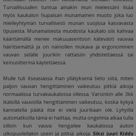
Turvallisuuden tuntua ainakin mun mielessäni lisää
myös kaukalon hupaisan munamainen muoto joka luo
mielleyhtymän turvallisesti munan suojissa kasvavasta
tipusesta. Munamaisesta muodosta kaukalo siis kahvaa
kääntämällä menee makuuasentoon kätevästi vauvaa
häiritsemättä ja on näinollen mukava ja ergonominen
vauvan selälle juurikin rattaisiin yhdistettäessä tai
keinusitterinä käytettäessä.
Mulle tuli itseasiassa ihan yllätyksenä tieto siitä, miten
paljon vauvan hengittäminen vaikeutuu pitkiä aikoja
normaalissa turvakaukalossa ollessa. Varsinkin alle 3kk
ikäisillä vauvoilla hengittäminen vaikeutuu, koska kykyä
kannatella päätä itse ei vielä juurikaan ole. Lyhyillä
automatkoilla tämä ei haittaa, mutta ongelmia alkaa tulla
silloin kun vauva hengailee kaukalossa auton
ulkopuolellakin usein ja pitkiä aikoja.
Siksi juuri Kiddy