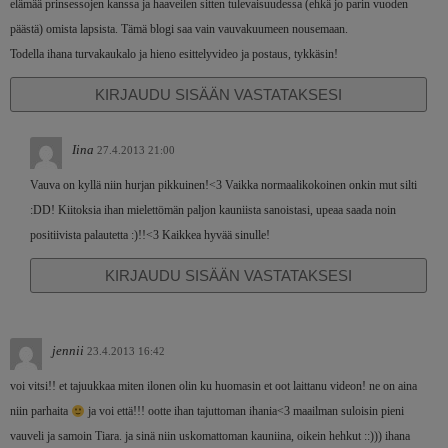
elämää prinsessojen kanssa ja haaveilen sitten tulevaisuudessa (ehkä jo parin vuoden
päästä) omista lapsista. Tämä blogi saa vain vauvakuumeen nousemaan.
Todella ihana turvakaukalo ja hieno esittelyvideo ja postaus, tykkäsin!
KIRJAUDU SISÄÄN VASTATAKSESI
Iina
27.4.2013 21:00
Vauva on kyllä niin hurjan pikkuinen!<3 Vaikka normaalikokoinen onkin mut silti
:DD! Kiitoksia ihan mielettömän paljon kauniista sanoistasi, upeaa saada noin
positiivista palautetta :)!!<3 Kaikkea hyvää sinulle!
KIRJAUDU SISÄÄN VASTATAKSESI
jennii
23.4.2013 16:42
voi vitsi!! et tajuukkaa miten ilonen olin ku huomasin et oot laittanu videon! ne on aina
niin parhaita
ja voi että!!! ootte ihan tajuttoman ihania<3 maailman suloisin pieni
vauveli ja samoin Tiara. ja sinä niin uskomattoman kauniina, oikein hehkut ::))) ihana