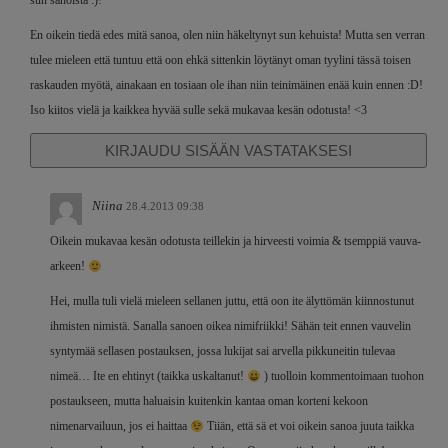
sun sanoista :)!
En oikein tiedä edes mitä sanoa, olen niin häkeltynyt sun kehuista! Mutta sen verran
tulee mieleen että tuntuu että oon ehkä sittenkin löytänyt oman tyylini tässä toisen
raskauden myötä, ainakaan en tosiaan ole ihan niin teinimäinen enää kuin ennen :D!
Iso kiitos vielä ja kaikkea hyvää sulle sekä mukavaa kesän odotusta! <3
KIRJAUDU SISÄÄN VASTATAKSESI
Niina
28.4.2013 09:38
Oikein mukavaa kesän odotusta teillekin ja hirveesti voimia & tsemppiä vauva-
arkeen!
Hei, mulla tuli vielä mieleen sellanen juttu, että oon ite älyttömän kiinnostunut
ihmisten nimistä. Sanalla sanoen oikea nimifriikki! Sähän teit ennen vauvelin
syntymää sellasen postauksen, jossa lukijat sai arvella pikkuneitin tulevaa
nimeä… Ite en ehtinyt (taikka uskaltanut!
) tuolloin kommentoimaan tuohon
postaukseen, mutta haluaisin kuitenkin kantaa oman korteni kekoon
nimenarvailuun, jos ei haittaa
Tiiän, että sä et voi oikein sanoa juuta taikka