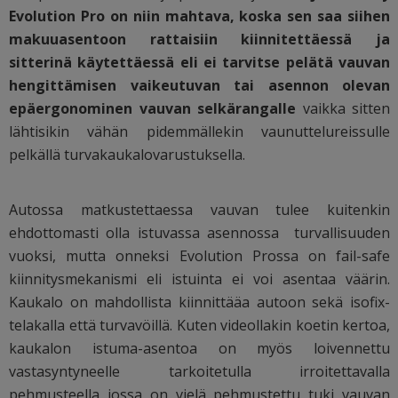
Evolution Pro on niin mahtava, koska sen saa siihen
makuuasentoon rattaisiin kiinnitettäessä ja
sitterinä käytettäessä eli ei tarvitse pelätä vauvan
hengittämisen vaikeutuvan tai asennon olevan
epäergonominen vauvan selkärangalle
vaikka sitten
lähtisikin vähän pidemmällekin vaunuttelureissulle
pelkällä turvakaukalovarustuksella.
Autossa matkustettaessa vauvan tulee kuitenkin
ehdottomasti olla istuvassa asennossa turvallisuuden
vuoksi, mutta onneksi Evolution Prossa on fail-safe
kiinnitysmekanismi eli istuinta ei voi asentaa väärin.
Kaukalo on mahdollista kiinnittääa autoon sekä isofix-
telakalla että turvavöillä. Kuten videollakin koetin kertoa,
kaukalon istuma-asentoa on myös loivennettu
vastasyntyneelle tarkoitetulla irroitettavalla
pehmusteella jossa on vielä pehmustettu tuki vauvan