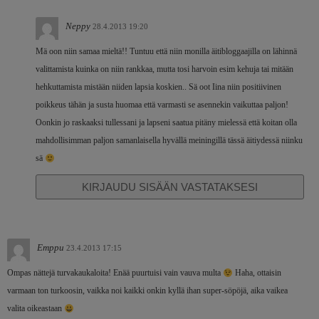
Neppy
28.4.2013 19:20
Mä oon niin samaa mieltä!! Tuntuu että niin monilla äitibloggaajilla on lähinnä
valittamista kuinka on niin rankkaa, mutta tosi harvoin esim kehuja tai mitään
hehkuttamista mistään niiden lapsia koskien.. Sä oot Iina niin positiivinen
poikkeus tähän ja susta huomaa että varmasti se asennekin vaikuttaa paljon!
Oonkin jo raskaaksi tullessani ja lapseni saatua pitäny mielessä että koitan olla
mahdollisimman paljon samanlaisella hyvällä meiningillä tässä äitiydessä niinku
sä
KIRJAUDU SISÄÄN VASTATAKSESI
Emppu
23.4.2013 17:15
Ompas nättejä turvakaukaloita! Enää puurtuisi vain vauva multa
Haha, ottaisin
varmaan ton turkoosin, vaikka noi kaikki onkin kyllä ihan super-söpöjä, aika vaikea
valita oikeastaan