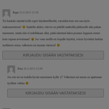
Inga
23.4.2013 15:39
Toi kaukalo näyttää kyllä super käytännölliseltä, varsinkin kun sen saa myös
makuuasentoon!
Ajattelin aluksi, että toi on pitkillä matkoilla pikkuselle aika pahan
muotonen, mutta niin ei todellakaan ollut, pitää näemmä lukea postaus loppuun ennen
kuin rupeaa arvioimaan!
Jos vaan meillä ois kopalle käyttöä, voisin hyvinkin harkita
tuollaisen ostoa, valkoisen tai mustan väreissä!
KIRJAUDU SISÄÄN VASTATAKSESI
Iina
26.4.2013 12:09
Joo siis toi on todella hyvän muotoinen kyllä :)!! Valkoinen tai musta on ajattoman
tyylikäs valinta
KIRJAUDU SISÄÄN VASTATAKSESI