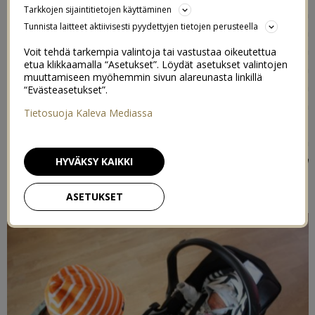
Tarkkojen sijaintitietojen käyttäminen
verran) vauvalle testailleena mä voin kyllä täysin
Tunnista laitteet aktiivisesti pyydettyjen tietojen perusteella
allekirjoittaa kaikki ylistyssanat mitä olen kaukalosta
lukenut! Kuvattiin vauviksen, Oton ja Tiaran kanssa
Voit tehdä tarkempia valintoja tai vastustaa oikeutettua
etua klikkaamalla “Asetukset”. Löydät asetukset valintojen
lauantaina pienimuotoinen esittelyvideo kaukalon
muuttamiseen myöhemmin sivun alareunasta linkillä
ominaisuuksista. Video ei valitettavasti ole autossa
“Evästeasetukset”.
kuvattu koska meillä ei omaa autoa ole ja taksissa en
Tietosuoja Kaleva Mediassa
kehdannut alkaa kuvaamaan, ymmärrätte varmaan,
mutta toivottavasti saatte edes pienen käsityksen siitä
miten mahtava vekotin se on (
ja pääsette samalla
HYVÄKSY KAIKKI
kurkkimaan meidän ähisevää vauvaa
)!
ASETUKSET