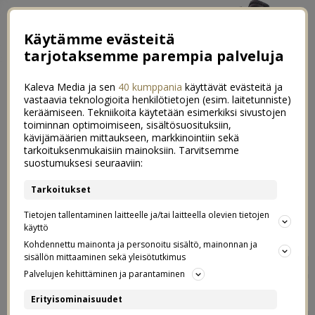
Käytämme evästeitä
tarjotaksemme parempia palveluja
Kaleva Media ja sen
40 kumppania
käyttävät evästeitä ja
vastaavia teknologioita henkilötietojen (esim. laitetunniste)
keräämiseen. Tekniikoita käytetään esimerkiksi sivustojen
toiminnan optimoimiseen, sisältösuosituksiin,
←
Toivepostaus: Palautuminen toisen raskauden jälkeen
kävijämäärien mittaukseen, markkinointiin sekä
tarkoituksenmukaisiin mainoksiin. Tarvitsemme
Leppoisaa oloa kotona
→
suostumuksesi seuraaviin:
Testissä Kiddy Evolution Pro
Tarkoitukset
37
Tietojen tallentaminen laitteelle ja/tai laitteella olevien tietojen
23.04.2013
käyttö
Kohdennettu mainonta ja personoitu sisältö, mainonnan ja
Me saatiin sopivasti juuri pari päivää ennen vauvan
sisällön mittaaminen sekä yleisötutkimus
syntymää testaukseen
Vauvapopista
Kiddyn Evolution
Palvelujen kehittäminen ja parantaminen
Pro -uutuus turvakaukalo upeassa seeprakuosissa.
Erityisominaisuudet
Kaukaloa nyt reippaan viikon (ja muutaman autokyydin