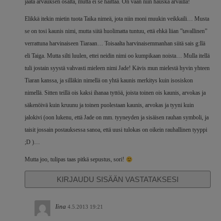
jaata arvauksen osalta, mutta ei se haittaa. On vaan niin hauska arvailla!
Elikkä itekin mietin tuota Taika nimeä, jota niin moni muukin veikkaili… Musta
se on tosi kaunis nimi, mutta siitä huolimatta tuntuu, että ehkä liian ”tavallinen”
verrattuna harvinaiseen Tiaraan… Toisaalta harvinaisemmanhan siitä sais g:llä
eli Taiga. Mutta silti luulen, ettei neidin nimi oo kumpikaan noista… Mulla itellä
tuli jostain syystä vahvasti mieleen nimi Jade! Kävis mun mielestä hyvin yhteen
Tiaran kanssa, ja silläkin nimellä on yhtä kaunis merkitys kuin isosiskon
nimellä. Sitten teillä ois kaksi ihanaa tyttöä, joista toinen ois kaunis, arvokas ja
säkenöivä kuin kruunu ja toinen puolestaan kaunis, arvokas ja tyyni kuin
jalokivi (oon lukenu, että Jade on mm. tyyneyden ja sisäisen rauhan symboli, ja
taisit jossain postauksessa sanoa, että uusi tulokas on oikein rauhallinen tyyppi
;D )…
Mutta joo, tulipas taas pitkä sepustus, sori!
KIRJAUDU SISÄÄN VASTATAKSESI
Iina
4.5.2013 19:21