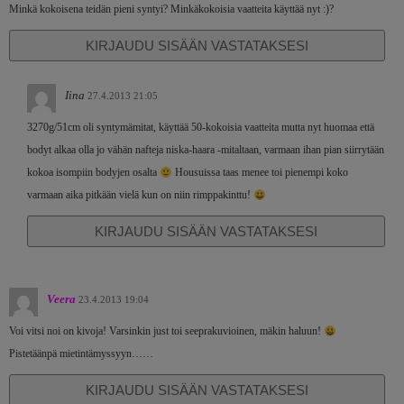
Minkä kokoisena teidän pieni syntyi? Minkäkokoisia vaatteita käyttää nyt :)?
KIRJAUDU SISÄÄN VASTATAKSESI
Iina
27.4.2013 21:05
3270g/51cm oli syntymämitat, käyttää 50-kokoisia vaatteita mutta nyt huomaa että
bodyt alkaa olla jo vähän nafteja niska-haara -mitaltaan, varmaan ihan pian siirrytään
kokoa isompiin bodyjen osalta
Housuissa taas menee toi pienempi koko
varmaan aika pitkään vielä kun on niin rimppakinttu!
KIRJAUDU SISÄÄN VASTATAKSESI
Veera
23.4.2013 19:04
Voi vitsi noi on kivoja! Varsinkin just toi seeprakuvioinen, mäkin haluun!
Pistetäänpä mietintämyssyyn……
KIRJAUDU SISÄÄN VASTATAKSESI