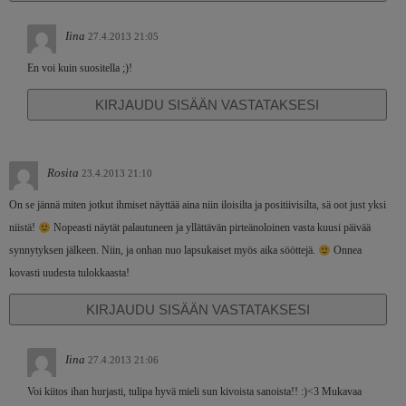
Iina
27.4.2013 21:05
En voi kuin suositella ;)!
KIRJAUDU SISÄÄN VASTATAKSESI
Rosita
23.4.2013 21:10
On se jännä miten jotkut ihmiset näyttää aina niin iloisilta ja positiivisilta, sä oot just yksi
niistä!
Nopeasti näytät palautuneen ja yllättävän pirteänoloinen vasta kuusi päivää
synnytyksen jälkeen. Niin, ja onhan nuo lapsukaiset myös aika sööttejä.
Onnea
kovasti uudesta tulokkaasta!
KIRJAUDU SISÄÄN VASTATAKSESI
Iina
27.4.2013 21:06
Voi kiitos ihan hurjasti, tulipa hyvä mieli sun kivoista sanoista!! :)<3 Mukavaa