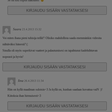
Se on tosi söpön näköinen!
KIRJAUDU SISÄÄN VASTATAKSESI
Saara
23.4.2013 15:32
Voi miten ihana pieni tuhisija teillä!! Olisiko mahdollista saada enemmänkin videoita
nähtäväksi hänestä? (:
Sinulla oli myös superkivat vaatteet ja palautumisesi on tapahtunut kadehdittavan
nopeasti ja hyvin!
KIRJAUDU SISÄÄN VASTATAKSESI
Iina
26.4.2013 11:34
Hän on kyllä maailman suloisin<3 Ja kyllä on, kunhan saadaan kuvattua vaiN :)!
Kiitoksia ihan hirmuisesti<3
KIRJAUDU SISÄÄN VASTATAKSESI