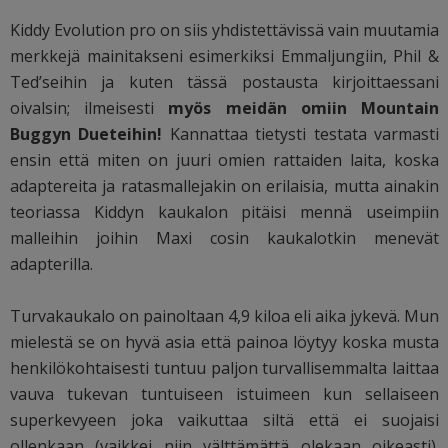
Kiddy Evolution pro on siis yhdistettävissä vain muutamia
merkkejä mainitakseni esimerkiksi Emmaljungiin, Phil &
Ted’seihin ja kuten tässä postausta kirjoittaessani
oivalsin; ilmeisesti
myös meidän omiin Mountain
Buggyn Dueteihin!
Kannattaa tietysti testata varmasti
ensin että miten on juuri omien rattaiden laita, koska
adaptereita ja ratasmallejakin on erilaisia, mutta ainakin
teoriassa Kiddyn kaukalon pitäisi mennä useimpiin
malleihin joihin Maxi cosin kaukalotkin menevät
adapterilla.
Turvakaukalo on painoltaan 4,9 kiloa eli aika jykevä. Mun
mielestä se on hyvä asia että painoa löytyy koska musta
henkilökohtaisesti tuntuu paljon turvallisemmalta laittaa
vauva tukevan tuntuiseen istuimeen kun sellaiseen
superkevyeen joka vaikuttaa siltä että ei suojaisi
ollenkaan (vaikkei niin välttämättä olekaan oikeasti).