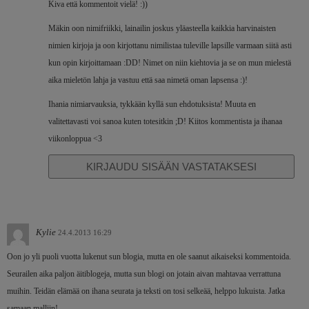
Kiva että kommentoit vielä! :))
Mäkin oon nimifriikki, lainailin joskus yläasteella kaikkia harvinaisten
nimien kirjoja ja oon kirjottanu nimilistaa tuleville lapsille varmaan siitä asti
kun opin kirjoittamaan :DD! Nimet on niin kiehtovia ja se on mun mielestä
aika mieletön lahja ja vastuu että saa nimetä oman lapsensa :)!
Ihania nimiarvauksia, tykkään kyllä sun ehdotuksista! Muuta en
valitettavasti voi sanoa kuten totesitkin ;D! Kiitos kommentista ja ihanaa
viikonloppua <3
KIRJAUDU SISÄÄN VASTATAKSESI
Kylie
24.4.2013 16:29
Oon jo yli puoli vuotta lukenut sun blogia, mutta en ole saanut aikaiseksi kommentoida.
Seurailen aika paljon äitiblogeja, mutta sun blogi on jotain aivan mahtavaa verrattuna
muihin. Teidän elämää on ihana seurata ja teksti on tosi selkeää, helppo lukuista. Jatka
samaan malliin!