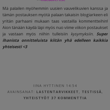
Mä palailen myöhemmin uusien vauvelikuvien kanssa ja
tämän postauksen myötä palaan takaisin blogiarkeen eli
yritän parhaani mukaan taas vastailla kommentteihin!
Aion tänään käydä läpi myös nuo viime viikon postaukset
ja vastaan myös niihin tulleisiin
kysymyksiin.
Super
ihanista onnitteluista kiitän yhä edelleen kaikkia
yhteisesti <3
IINA HYTTINEN 14:54
AVAINSANAT:
LASTENTARVIKKEET
,
TESTISSÄ
,
YHTEISTYÖT
37 KOMMENTTIA