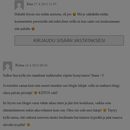
Iina
27.4.2013 21:07
Hahahh löysin sen teidän ansiosta, oli joo
Mä jo säikähdin teidän
kommenttien perusteella että mikä ihme siellä on kun saitte sen kuulostamaan
niin pahalta
KIRJAUDU SISÄÄN VASTATAKSESI
Niina
24.4.2013 09:45
Sullon Iina kyllä yks maailman kaikkeuden söpöin hymy/nauru! Ihana <3
Ja toistelen samaa kuin niin monet muutkin sun blogin lukijat: sulla on mahtava blogi;
oikea päivän piristäjä!
KIITOS siitä!
Ite löysin sun blogin vasta vähän aikaa sitten ja jäin heti koukkuun, vaikka oma
elämäntilanteeni onkin aika erilainen kuin sun. Olen siis suht uusi lukija!
Täytyy
kyllä sanoa, että vaikutat nuoresta iästäsi huolimatta harvinaisen kypsältä ja jalat maassa
olevalta tyypiltä!