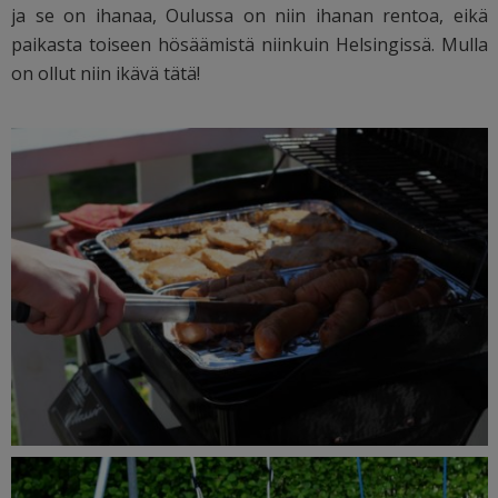
ja se on ihanaa, Oulussa on niin ihanan rentoa, eikä
paikasta toiseen hösäämistä niinkuin Helsingissä. Mulla
on ollut niin ikävä tätä!