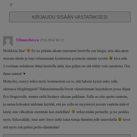
:)!
KIRJAUDU SISÄÄN VASTATAKSESI
Vilmarebecca
23.6.2014 16:12
Moikkista Iina!
En oo pitkään aikaan muistanut lueskella sun blogia, aina aika-ajoin
muistan tämän ja tuun rohmuamaan kymmenen postausta samaan syssttn
kiva näin
2-vuotiaan oululaisen äitinä lueskella näitä, kun paljon on sitä mihin voin samaistua. Oot
ihana nainen! ♥
Mutta hei, osasyy miksi myös kommentoin on se, että halusin kysyä onko sulla
olemassa blogikirppistä? Hakutoiminnolla löysin viimeisimmän kirjoituksen jossa ohjaat
fb:n blogisivulle, mutten sieltä löytänyt oikeaan paikkaan. Sulla on niin upeita vaatteita,
ja samaa kokoakin taidetaan käyttää, että jos sulla on myynnissä jossain vaatteita mitä et
käytä, niin vilkuilisin enemmän kun mielelläni!
terkut teidän perheelle, ja iso peukku
myös Akkavallalle, mun mies löysi sieltä isänä tuttuja tilanteita jolle naureskella
hyvä
että myös isät puhuu perhe-elämästään!