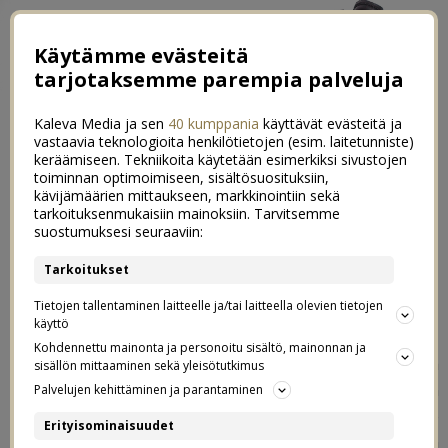
Käytämme evästeitä
tarjotaksemme parempia palveluja
Kaleva Media ja sen
40 kumppania
käyttävät evästeitä ja
vastaavia teknologioita henkilötietojen (esim. laitetunniste)
keräämiseen. Tekniikoita käytetään esimerkiksi sivustojen
toiminnan optimoimiseen, sisältösuosituksiin,
←
Ihana Tukholma
kävijämäärien mittaukseen, markkinointiin sekä
tarkoituksenmukaisiin mainoksiin. Tarvitsemme
Rakas mummola
→
suostumuksesi seuraaviin:
Juhannusfiiliksissä
Tarkoitukset
11
Tietojen tallentaminen laitteelle ja/tai laitteella olevien tietojen
21.06.2014
käyttö
Kohdennettu mainonta ja personoitu sisältö, mainonnan ja
Moikat Oulusta! Me tultiin tänne eilen päivällä junalla, ja
sisällön mittaaminen sekä yleisötutkimus
matka sujui paremmin kuin osasin kuvitella 4h yöunien
Palvelujen kehittäminen ja parantaminen
jälkeen. Kummatkin tytöt olivat oikein nätisti koko
Erityisominaisuudet
matkan ja nukkuivat päiväunetkin, niin jaksoivat hyvin