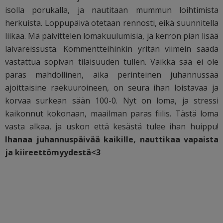
isolla porukalla, ja nautitaan mummun loihtimista
herkuista. Loppupäivä otetaan rennosti, eikä suunnitella
liikaa. Mä päivittelen lomakuulumisia, ja kerron pian lisää
laivareissusta. Kommentteihinkin yritän viimein saada
vastattua sopivan tilaisuuden tullen. Vaikka sää ei ole
paras mahdollinen, aika perinteinen juhannussää
ajoittaisine raekuuroineen, on seura ihan loistavaa ja
korvaa surkean sään 100-0. Nyt on loma, ja stressi
kaikonnut kokonaan, maailman paras fiilis. Tästä loma
vasta alkaa, ja uskon että kesästä tulee ihan huippu!
Ihanaa juhannuspäivää kaikille, nauttikaa vapaista
ja kiireettömyydestä<3