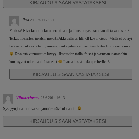
KIRJAUDU SISÄÄN VASTATAKSESI
Iina
24.6.2014 23:21
Moikka! Kiva kun tulit kommentoimaan ja kiitos hurjasti sun kauniista sanoista<3
Terkut miehellesi takaisin meidän Akkavallasta, hän oli kovin otettu! Mulla ei oo nyt
hetkeen ollut vaatteita myynnissä, mutta pitäis varmaan taas laittaa FB:n kautta niitä
Kiva että kiinnostusta löytyy! Ilmoittelen täällä, fb:ssä ja varmaan instassakin
kun myynti tulee ajankohtaiseksi
Ihanaa kesää teidän perheelle<3
KIRJAUDU SISÄÄN VASTATAKSESI
Vilmarebecca
23.6.2014 16:13
Syssyyn jopa, sori varsin ymmärrettävä ulosantini
KIRJAUDU SISÄÄN VASTATAKSESI