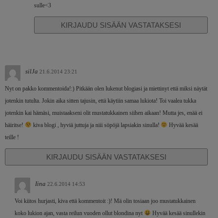
sulle<3
KIRJAUDU SISÄÄN VASTATAKSESI
silJa
21.6.2014 23:21
Nyt on pakko kommentoida!:) Pitkään olen lukenut blogiasi ja miettinyt että miksi näytät
jotenkin tutulta. Jokin aika sitten tajusin, että käytiin samaa lukiota! Toi vaalea tukka
jotenkin kai hämäsi, muistaakseni olit mustatukkainen siihen aikaan! Mutta jes, enää ei
häiritse!
kiva blogi , hyviä juttuja ja niii söpöjä lapsiakin sinulla!
Hyvää kesää
teille !
KIRJAUDU SISÄÄN VASTATAKSESI
Iina
22.6.2014 14:53
Voi kiitos hurjasti, kiva että kommentoit :)! Mä olin tosiaan joo mustatukkainen
koko lukion ajan, vasta reilun vuoden ollut blondina nyt
Hyvää kesää sinullekin