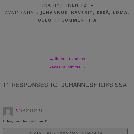
IINA HYTTINEN 12:14
AVAINSANAT:
JUHANNUS
,
KAVERIT
,
KESÄ
,
LOMA
,
OULU
11 KOMMENTTIA
←
Ihana Tukholma
Rakas mummola
→
11 RESPONSES TO “JUHANNUSFIILIKSISSÄ”
L
21.6.2014 20:54
Hahaa, ihanat trampoliinikuvat!
KIRJAUDU SISÄÄN VASTATAKSESI