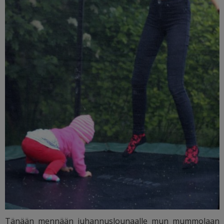
Tänään mennään juhannuslounaalle mun mummolaan