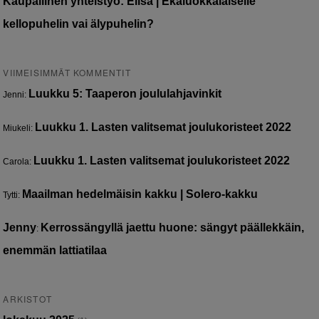
Kaupallinen yhteistyö: Elisa | Ekaluokkalaiselle
kellopuhelin vai älypuhelin?
VIIMEISIMMÄT KOMMENTIT
Luukku 5: Taaperon joululahjavinkit
Jenni
:
Luukku 1. Lasten valitsemat joulukoristeet 2022
Miukeli
:
Luukku 1. Lasten valitsemat joulukoristeet 2022
Carola
:
Maailman hedelmäisin kakku | Solero-kakku
Tytti
:
Jenny
Kerrossängyllä jaettu huone: sängyt päällekkäin,
:
enemmän lattiatilaa
ARKISTOT