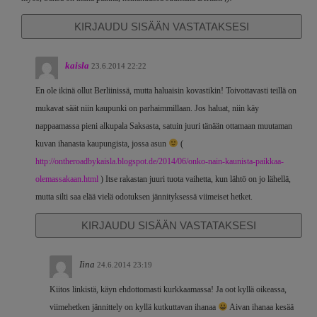
KIRJAUDU SISÄÄN VASTATAKSESI
kaisla
23.6.2014 22:22
En ole ikinä ollut Berliinissä, mutta haluaisin kovastikin! Toivottavasti teillä on
mukavat säät niin kaupunki on parhaimmillaan. Jos haluat, niin käy
nappaamassa pieni alkupala Saksasta, satuin juuri tänään ottamaan muutaman
kuvan ihanasta kaupungista, jossa asun
(
http://ontheroadbykaisla.blogspot.de/2014/06/onko-nain-kaunista-paikkaa-
olemassakaan.html
) Itse rakastan juuri tuota vaihetta, kun lähtö on jo lähellä,
mutta silti saa elää vielä odotuksen jännityksessä viimeiset hetket.
KIRJAUDU SISÄÄN VASTATAKSESI
Iina
24.6.2014 23:19
Kiitos linkistä, käyn ehdottomasti kurkkaamassa! Ja oot kyllä oikeassa,
viimehetken jännittely on kyllä kutkuttavan ihanaa
Aivan ihanaa kesää