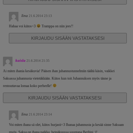
Iina
21.6.2014 23:13
Hahaa voi kiitos<3
Tramppa on niin jees!!
KIRJAUDU SISÄÄN VASTATAKSESI
kaisla
21.6.2014 21:35
Ai miten ihania kesäkuvia! Pääsen ihan juhannustunnelmiin täältä käsin, vaikkei
Saksassa juhannusta vietetäkkään. Kiitos kun toit Juhannuksen myös tänne ja
rentouttavaa lomaa koko perheelle!
KIRJAUDU SISÄÄN VASTATAKSESI
Iina
21.6.2014 23:14
Voi miten ihana sä olet, kiitos hurjasti<3 Ihanaa juhannusta ja kesää sinne Saksaan
myös, Saksa on ihana paikka, heinäkuussa suuntana Berliini ;)!