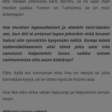
että meidän yhteisistä kans Berliini, se oli vaan ihan
meidän paikka. Toinen on Tukholma, se on mun
ikilemppari.
Itse muistan lapsuudestani ja etenkin teini-iästäni
sen, kun äiti ei antanut lupaa johonkin mitä kovasti
halusi niin rynnättiin kysymään isältä. Kumpi teistä
todennäköisemmin olisi tämä jolta saisi niin
sanotusti helpommin luvan, vaikka toinen
vanhemmista olisi asian kieltänyt?
Otto: Kyllä mä tunnustan että Iina on meistä se jolta
kannattaa kysyä, oli se sitten hyvä tai huono asia.
Iina: Mä olen ehkä vähän lepsumpi ja helpommin annan
luvan.
Millaisia lapsia olitte?