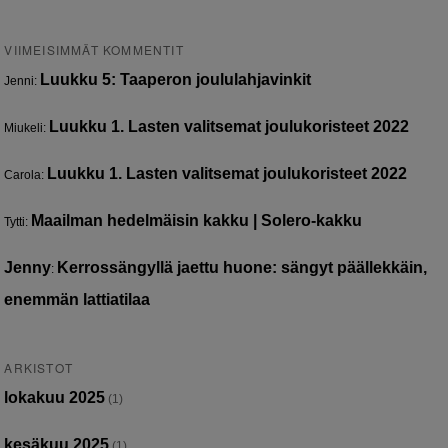
VIIMEISIMMÄT KOMMENTIT
Luukku 5: Taaperon joululahjavinkit
Jenni
:
Luukku 1. Lasten valitsemat joulukoristeet 2022
Miukeli
:
Luukku 1. Lasten valitsemat joulukoristeet 2022
Carola
:
Maailman hedelmäisin kakku | Solero-kakku
Tytti
:
Jenny
Kerrossängyllä jaettu huone: sängyt päällekkäin,
:
enemmän lattiatilaa
ARKISTOT
lokakuu 2025
(1)
kesäkuu 2025
(1)