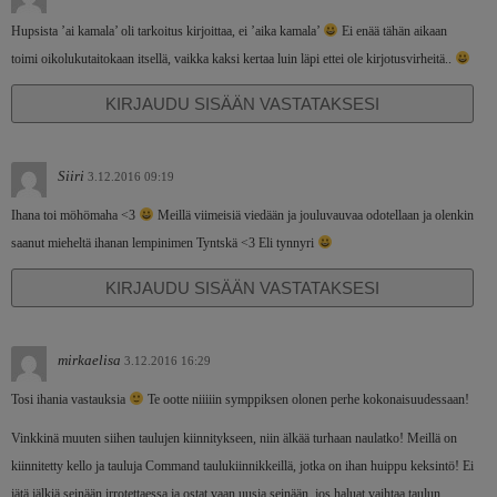
Hupsista ’ai kamala’ oli tarkoitus kirjoittaa, ei ’aika kamala’
Ei enää tähän aikaan
toimi oikolukutaitokaan itsellä, vaikka kaksi kertaa luin läpi ettei ole kirjotusvirheitä..
KIRJAUDU SISÄÄN VASTATAKSESI
Siiri
3.12.2016 09:19
Ihana toi möhömaha <3
Meillä viimeisiä viedään ja jouluvauvaa odotellaan ja olenkin
saanut mieheltä ihanan lempinimen Tyntskä <3 Eli tynnyri
KIRJAUDU SISÄÄN VASTATAKSESI
mirkaelisa
3.12.2016 16:29
Tosi ihania vastauksia
Te ootte niiiiin symppiksen olonen perhe kokonaisuudessaan!
Vinkkinä muuten siihen taulujen kiinnitykseen, niin älkää turhaan naulatko! Meillä on
kiinnitetty kello ja tauluja Command taulukiinnikkeillä, jotka on ihan huippu keksintö! Ei
jätä jälkiä seinään irrotettaessa ja ostat vaan uusia seinään, jos haluat vaihtaa taulun