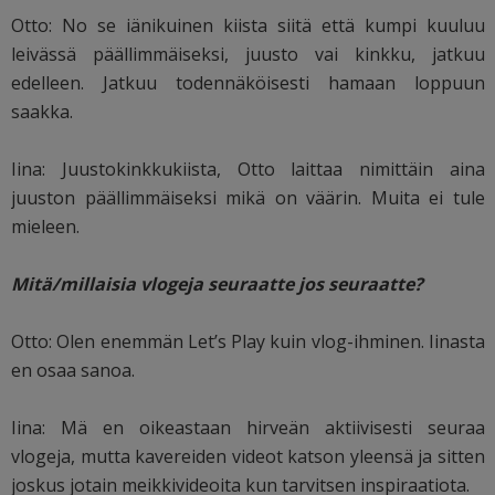
Otto: No se iänikuinen kiista siitä että kumpi kuuluu
leivässä päällimmäiseksi, juusto vai kinkku, jatkuu
edelleen. Jatkuu todennäköisesti hamaan loppuun
saakka.
Iina: Juustokinkkukiista, Otto laittaa nimittäin aina
juuston päällimmäiseksi mikä on väärin. Muita ei tule
mieleen.
Mitä/millaisia vlogeja seuraatte jos seuraatte?
Otto: Olen enemmän Let’s Play kuin vlog-ihminen. Iinasta
en osaa sanoa.
Iina: Mä en oikeastaan hirveän aktiivisesti seuraa
vlogeja, mutta kavereiden videot katson yleensä ja sitten
joskus jotain meikkivideoita kun tarvitsen inspiraatiota.