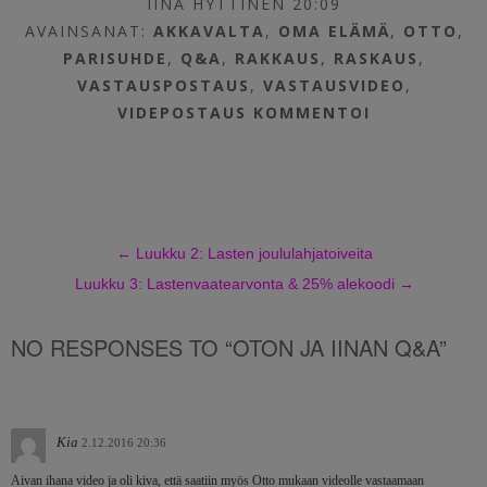
IINA HYTTINEN 20:09
AVAINSANAT:
AKKAVALTA
,
OMA ELÄMÄ
,
OTTO
,
PARISUHDE
,
Q&A
,
RAKKAUS
,
RASKAUS
,
VASTAUSPOSTAUS
,
VASTAUSVIDEO
,
VIDEPOSTAUS
KOMMENTOI
←
Luukku 2: Lasten joululahjatoiveita
Luukku 3: Lastenvaatearvonta & 25% alekoodi
→
NO RESPONSES TO “OTON JA IINAN Q&A”
Kia
2.12.2016 20:36
Aivan ihana video ja oli kiva, että saatiin myös Otto mukaan videolle vastaamaan