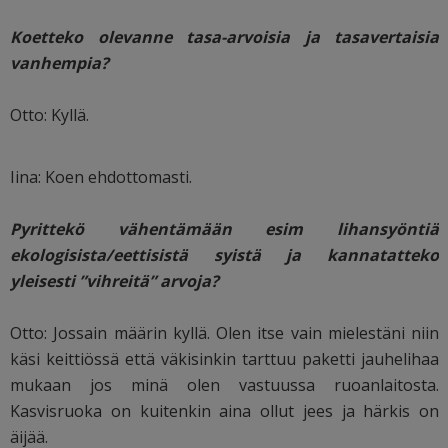
Koetteko olevanne tasa-arvoisia ja tasavertaisia
vanhempia?
Otto: Kyllä.
Iina: Koen ehdottomasti.
Pyrittekö vähentämään esim lihansyöntiä
ekologisista/eettisistä syistä ja kannatatteko
yleisesti ”vihreitä” arvoja?
Otto: Jossain määrin kyllä. Olen itse vain mielestäni niin
käsi keittiössä että väkisinkin tarttuu paketti jauhelihaa
mukaan jos minä olen vastuussa ruoanlaitosta.
Kasvisruoka on kuitenkin aina ollut jees ja härkis on
äijää.