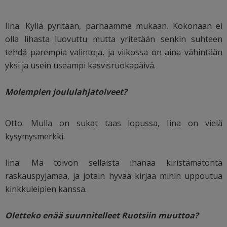
Iina: Kyllä pyritään, parhaamme mukaan. Kokonaan ei
olla lihasta luovuttu mutta yritetään senkin suhteen
tehdä parempia valintoja, ja viikossa on aina vähintään
yksi ja usein useampi kasvisruokapäivä.
Molempien joululahjatoiveet?
Otto: Mulla on sukat taas lopussa, Iina on vielä
kysymysmerkki.
Iina: Mä toivon sellaista ihanaa kiristämätöntä
raskauspyjamaa, ja jotain hyvää kirjaa mihin uppoutua
kinkkuleipien kanssa.
Oletteko enää suunnitelleet Ruotsiin muuttoa?