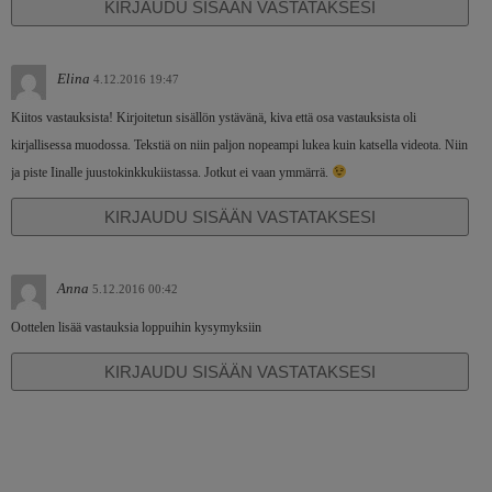
KIRJAUDU SISÄÄN VASTATAKSESI
Elina
4.12.2016 19:47
Kiitos vastauksista! Kirjoitetun sisällön ystävänä, kiva että osa vastauksista oli
kirjallisessa muodossa. Tekstiä on niin paljon nopeampi lukea kuin katsella videota. Niin
ja piste Iinalle juustokinkkukiistassa. Jotkut ei vaan ymmärrä.
KIRJAUDU SISÄÄN VASTATAKSESI
Anna
5.12.2016 00:42
Oottelen lisää vastauksia loppuihin kysymyksiin
KIRJAUDU SISÄÄN VASTATAKSESI