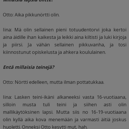
Otto: Aika pikkunörtti olin.
Iina: Mä olin sellainen pieni totuudentorvi joka kertoi
aina äidille ihan kaikesta ja leikki aina kiltisti ja luki kirjoja
ja piirsi. Ja vähän sellainen pikkuvanha, ja tosi
kiinnostunut opiskelusta ja ahkera koululainen.
Entä millaisia teinejä?
Otto: Nörtti edelleen, mutta ilman pottatukkaa.
Iina: Lasken teini-ikäni alkaneeksi vasta 16-vuotiaana,
silloin musta tuli teini ja siihen asti olin
mallikäytöksinen lapsi. Mutta siis no 16-19-vuotiaana
olin kyllä aika kova menemään ja varmasti äitiä joskus
huoletti. Onneksi Otto kesytti mut, hah.