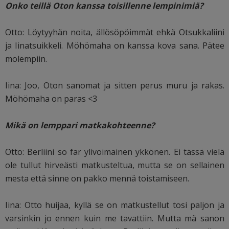
Onko teillä Oton kanssa toisillenne lempinimiä?
Otto: Löytyyhän noita, ällösöpöimmät ehkä Otsukkaliini
ja Iinatsuikkeli. Möhömaha on kanssa kova sana. Pätee
molempiin.
Iina: Joo, Oton sanomat ja sitten perus muru ja rakas.
Möhömaha on paras <3
Mikä on lemppari matkakohteenne?
Otto: Berliini so far ylivoimainen ykkönen. Ei tässä vielä
ole tullut hirveästi matkusteltua, mutta se on sellainen
mesta että sinne on pakko mennä toistamiseen.
Iina: Otto huijaa, kyllä se on matkustellut tosi paljon ja
varsinkin jo ennen kuin me tavattiin. Mutta mä sanon