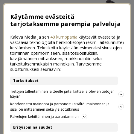
Käytämme evästeitä
tarjotaksemme parempia palveluja
Kaleva Media ja sen
40 kumppania
käyttävät evästeitä ja
vastaavia teknologioita henkilötietojen (esim. laitetunniste)
keräämiseen. Tekniikoita käytetään esimerkiksi sivustojen
toiminnan optimoimiseen, sisältösuosituksiin,
←
Luukku 2: Lasten joululahjatoiveita
kävijämäärien mittaukseen, markkinointiin sekä
tarkoituksenmukaisiin mainoksiin. Tarvitsemme
Luukku 3: Lastenvaatearvonta & 25% alekoodi
→
suostumuksesi seuraaviin:
Oton ja Iinan Q&A
Tarkoitukset
0
Tietojen tallentaminen laitteelle ja/tai laitteella olevien tietojen
02.12.2016
käyttö
Kohdennettu mainonta ja personoitu sisältö, mainonnan ja
sisällön mittaaminen sekä yleisötutkimus
Palvelujen kehittäminen ja parantaminen
Kiitos hei hurjasti kaikille jotka lähettivät kysymyksiä!
Tässä on mun ja Oton ensimmäinen osa vastauksia
Erityisominaisuudet