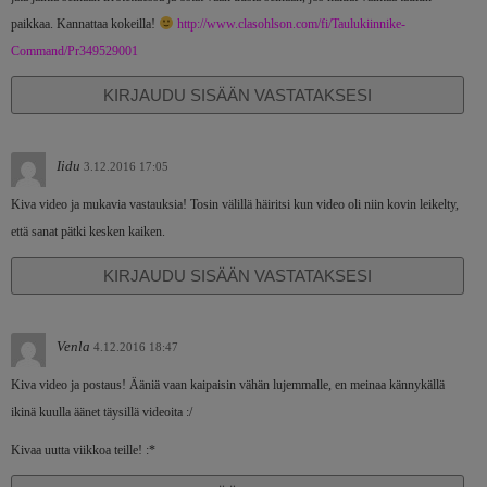
paikkaa. Kannattaa kokeilla!
http://www.clasohlson.com/fi/Taulukiinnike-
Command/Pr349529001
KIRJAUDU SISÄÄN VASTATAKSESI
Iidu
3.12.2016 17:05
Kiva video ja mukavia vastauksia! Tosin välillä häiritsi kun video oli niin kovin leikelty,
että sanat pätki kesken kaiken.
KIRJAUDU SISÄÄN VASTATAKSESI
Venla
4.12.2016 18:47
Kiva video ja postaus! Ääniä vaan kaipaisin vähän lujemmalle, en meinaa kännykällä
ikinä kuulla äänet täysillä videoita :/
Kivaa uutta viikkoa teille! :*