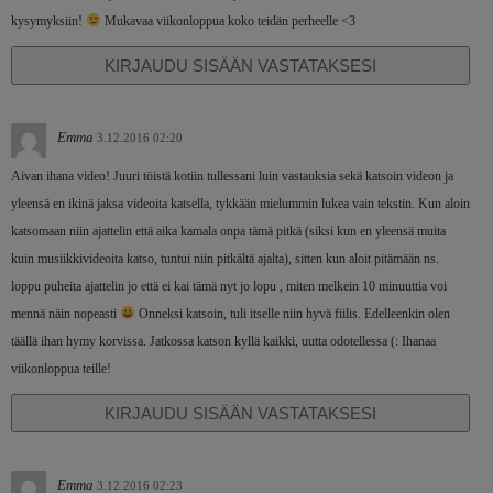
kysymyksiin!
Mukavaa viikonloppua koko teidän perheelle <3
KIRJAUDU SISÄÄN VASTATAKSESI
Emma
3.12.2016 02:20
Aivan ihana video! Juuri töistä kotiin tullessani luin vastauksia sekä katsoin videon ja
yleensä en ikinä jaksa videoita katsella, tykkään mielummin lukea vain tekstin. Kun aloin
katsomaan niin ajattelin että aika kamala onpa tämä pitkä (siksi kun en yleensä muita
kuin musiikkivideoita katso, tuntui niin pitkältä ajalta), sitten kun aloit pitämään ns.
loppu puheita ajattelin jo että ei kai tämä nyt jo lopu , miten melkein 10 minuuttia voi
mennä näin nopeasti
Onneksi katsoin, tuli itselle niin hyvä fiilis. Edelleenkin olen
täällä ihan hymy korvissa. Jatkossa katson kyllä kaikki, uutta odotellessa (: Ihanaa
viikonloppua teille!
KIRJAUDU SISÄÄN VASTATAKSESI
Emma
3.12.2016 02:23