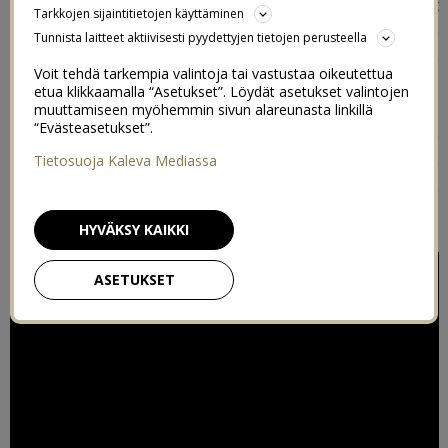
teidän kysymyksiin. Ne joihin toivottiin vastaukset
Tarkkojen sijaintitietojen käyttäminen
videolla, on vastattu videolla, ja ne jotka haluttiin
Tunnista laitteet aktiivisesti pyydettyjen tietojen perusteella
kirjallisena löytyvät tuosta videon alapuolelta
Voit tehdä tarkempia valintoja tai vastustaa oikeutettua
kirjoitettuna. Kysymyksiä tuli niin paljon että tulee
etua klikkaamalla “Asetukset”. Löydät asetukset valintojen
ainakin vielä 1 tai 2 osaa vastauksia lisää myöhemmin,
muuttamiseen myöhemmin sivun alareunasta linkillä
“Evästeasetukset”.
mutta tässä tosiaan siis nämä ensimmäiset. Vitsit meillä
oli hauskaa kun Oton kanssa kuvattiin videota ja
Tietosuoja Kaleva Mediassa
höpöteltiin ja räkätettiin. Pitää tehdä Oton kanssa lisää
videoita kun se on niin kivaa.
HYVÄKSY KAIKKI
ASETUKSET