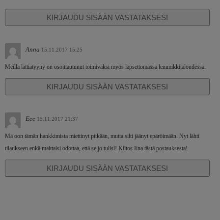
KIRJAUDU SISÄÄN VASTATAKSESI
Anna
15.11.2017 15:25
Meillä lattiatyyny on osoittautunut toimivaksi myös lapsettomassa lemmikkitaloudessa.
KIRJAUDU SISÄÄN VASTATAKSESI
Eee
15.11.2017 21:37
Mä oon tämän hankkimista miettinyt pitkään, mutta silti jäänyt epäröimään. Nyt lähti
tilaukseen enkä malttaisi odottaa, että se jo tulisi! Kiitos Iina tästä postauksesta!
KIRJAUDU SISÄÄN VASTATAKSESI