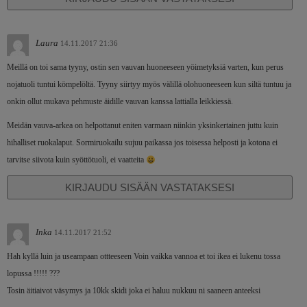
Laura
14.11.2017 21:36
Meillä on toi sama tyyny, ostin sen vauvan huoneeseen yöimetyksiä varten, kun perus
nojatuoli tuntui kömpelöltä. Tyyny siirtyy myös välillä olohuoneeseen kun siltä tuntuu ja
onkin ollut mukava pehmuste äidille vauvan kanssa lattialla leikkiessä.
Meidän vauva-arkea on helpottanut eniten varmaan niinkin yksinkertainen juttu kuin
hihalliset ruokalaput. Sormiruokailu sujuu paikassa jos toisessa helposti ja kotona ei
tarvitse siivota kuin syöttötuoli, ei vaatteita
KIRJAUDU SISÄÄN VASTATAKSESI
Inka
14.11.2017 21:52
Hah kyllä luin ja useampaan ottteeseen Voin vaikka vannoa et toi ikea ei lukenu tossa
lopussa !!!!! ???
Tosin äitiaivot väsymys ja 10kk skidi joka ei haluu nukkuu ni saaneen anteeksi