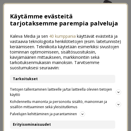
Käytämme evästeitä
tarjotaksemme parempia palveluja
Kaleva Media ja sen
40 kumppania
käyttävät evästeitä ja
vastaavia teknologioita henkilötietojen (esim. laitetunniste)
keräämiseen. Tekniikoita käytetään esimerkiksi sivustojen
toiminnan optimoimiseen, sisältösuosituksiin,
←
Viimeinen postaus vaippalähettiläänä
kävijämäärien mittaukseen, markkinointiin sekä
tarkoituksenmukaisiin mainoksiin. Tarvitsemme
”Äiti, ethän sä kuole?” – Kuinka puhua kuolemasta lapselle?
→
suostumuksesi seuraaviin:
Lapsiperheen paras hankinta
Tarkoitukset
18
Tietojen tallentaminen laitteelle ja/tai laitteella olevien tietojen
14.11.2017
käyttö
Kohdennettu mainonta ja personoitu sisältö, mainonnan ja
Nyt esittelyyn pääsee meidän perheen ”huonekalu” tai
sisällön mittaaminen sekä yleisötutkimus
asia josta kaikkein eniten saan kyselyitä blogissa ja
Palvelujen kehittäminen ja parantaminen
somekanavissa. Eli meidän lattiatyyny. Me ostettiin se
Erityisominaisuudet
elokuussa, kun jossain yhtäkkiä törmättiin siihen netissä