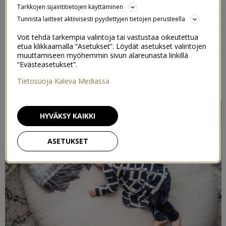
Tarkkojen sijaintitietojen käyttäminen
ja se tuntui olevan kuin vastaus meidän kaikkiin
Tunnista laitteet aktiivisesti pyydettyjen tietojen perusteella
toiveisiin. Se oli heräteostosten heräteostos, sillä
samana päivänä kun me nähtiin sen kuva, Otto kävi jo
Voit tehdä tarkempia valintoja tai vastustaa oikeutettua
etua klikkaamalla “Asetukset”. Löydät asetukset valintojen
ostamassa sellaisen. Se oli nimenomaan rakkautta
muuttamiseen myöhemmin sivun alareunasta linkillä
ensisilmäyksellä, vähän niinkuin meidän parisuhde. Kyllä,
“Evästeasetukset”.
vertasin juuri meidän parisuhdetta tyynyyn.
Tietosuoja Kaleva Mediassa
HYVÄKSY KAIKKI
ASETUKSET