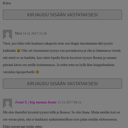
Kiitos
KIRJAUDU SISÄÄN VASTATAKSESI
Viivi
14.11.2017 21:56
Vitsit, just ehkä reilu kuukausi takaperin etsin sun blogin innoittamana tätä tyynyä
kaikkialta
Olin siis huomannut tyynyn sun postauksissa ja olin jo laittamassa viestiä,
että mistä se on hankittu, kun sitten lopulta löysin kyseisen tyynyn Ikeasta ja samana
päivänä kävin sen meille kotiuttamassa. Ja toden totta on kyllä ihan huippuhankinta
varsinkin lapsiperheelle
KIRJAUDU SISÄÄN VASTATAKSESI
Jenni S. | big mamas home
15.11.2017 08:12
Mä olen ihastellut kyseistä tyynyä teillä ja Ikeassa. Se olisi ihana. Mutta meidän koti on
sen verran pieni, että se haukkaisi epäkäytännöllisen ison palan meidän olohuoneesta.
Ehkä seuraavaan kotiin sitten.