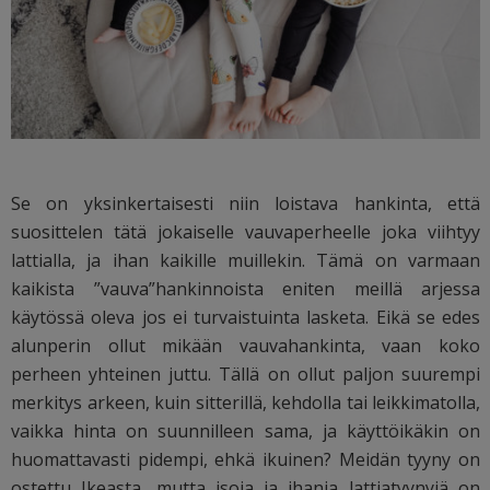
Se on yksinkertaisesti niin loistava hankinta, että
suosittelen tätä jokaiselle vauvaperheelle joka viihtyy
lattialla, ja ihan kaikille muillekin. Tämä on varmaan
kaikista ”vauva”hankinnoista eniten meillä arjessa
käytössä oleva jos ei turvaistuinta lasketa. Eikä se edes
alunperin ollut mikään vauvahankinta, vaan koko
perheen yhteinen juttu. Tällä on ollut paljon suurempi
merkitys arkeen, kuin sitterillä, kehdolla tai leikkimatolla,
vaikka hinta on suunnilleen sama, ja käyttöikäkin on
huomattavasti pidempi, ehkä ikuinen? Meidän tyyny on
ostettu Ikeasta, mutta isoja ja ihania lattiatyynyjä on