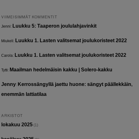
VIIMEISIMMÄT KOMMENTIT
Luukku 5: Taaperon joululahjavinkit
Jenni
:
Luukku 1. Lasten valitsemat joulukoristeet 2022
Miukeli
:
Luukku 1. Lasten valitsemat joulukoristeet 2022
Carola
:
Maailman hedelmäisin kakku | Solero-kakku
Tytti
:
Jenny
Kerrossängyllä jaettu huone: sängyt päällekkäin,
:
enemmän lattiatilaa
ARKISTOT
lokakuu 2025
(1)