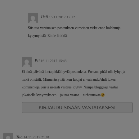
Heli
15.11.2017 17:12
Siis tuo varsinaisen postauksen viimeinen virke enne boldattuja
kysymyksiä. Ei ole linkkiä.
Pii
16.11.2017 15:43
Ei tänä päivänä lueta pitkiä hyviä postauksia. Postaus pitää olla lyhyt ja
mikä on sääli. Minua ärsyttää, kun lukijat ei vaivaudu/ehdi lukea
kommenteja, joista useasti vastaus löytyy. Niinpä bloggaaja vastaa
jokaiselle kysymykseen…ja taas vastaa…turhauttavaa
KIRJAUDU SISÄÄN VASTATAKSESI
Tiia
14.11.2017 21:01