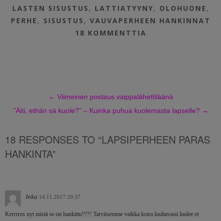
LASTEN SISUSTUS
,
LATTIATYYNY
,
OLOHUONE
,
PERHE
,
SISUSTUS
,
VAUVAPERHEEN HANKINNAT
18 KOMMENTTIA
←
Viimeinen postaus vaippalähettiläänä
”Äiti, ethän sä kuole?” – Kuinka puhua kuolemasta lapselle?
→
18 RESPONSES TO “LAPSIPERHEEN PARAS
HANKINTA”
Inka
14.11.2017 20:37
Kerrrros nyt mistä se on hankittu!!!!! Tarvitsemme vaikka koira luultavasti luulee et