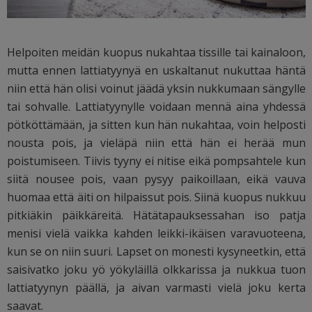
Helpoiten meidän kuopus nukahtaa tissille tai kainaloon,
mutta ennen lattiatyynyä en uskaltanut nukuttaa häntä
niin että hän olisi voinut jäädä yksin nukkumaan sängylle
tai sohvalle. Lattiatyynylle voidaan mennä aina yhdessä
pötköttämään, ja sitten kun hän nukahtaa, voin helposti
nousta pois, ja vieläpä niin että hän ei herää mun
poistumiseen. Tiivis tyyny ei nitise eikä pompsahtele kun
siitä nousee pois, vaan pysyy paikoillaan, eikä vauva
huomaa että äiti on hilpaissut pois. Siinä kuopus nukkuu
pitkiäkin päikkäreitä. Hätätapauksessahan iso patja
menisi vielä vaikka kahden leikki-ikäisen varavuoteena,
kun se on niin suuri. Lapset on monesti kysyneetkin, että
saisivatko joku yö yökyläillä olkkarissa ja nukkua tuon
lattiatyynyn päällä, ja aivan varmasti vielä joku kerta
saavat.