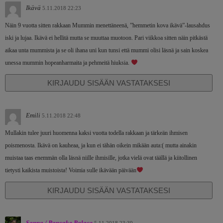
Ikävä
5.11.2018 22:23
Näin 9 vuotta sitten rakkaan Mummin menettäneenä, ”hemmetin kova ikävä”-lausahdus
iski ja lujaa. Ikävä ei hellitä mutta se muuttaa muotoon. Pari viikkoa sitten näin pitkästä
aikaa unta mummista ja se oli ihana uni kun tunsi että mummi olisi läsnä ja sain koskea
unessa mummin hopeanharmaita ja pehmeitä hiuksia.
KIRJAUDU SISÄÄN VASTATAKSESI
Emili
5.11.2018 22:48
Mullakin tulee juuri huomenna kaksi vuotta todella rakkaan ja tärkeän ihmisen
poismenosta. Ikävä on kauheaa, ja kun ei tähän oikein mikään auta:( mutta ainakin
muistaa taas enemmän olla läsnä niille ihmisille, jotka vielä ovat täällä ja kiitollinen
tietysti kaikista muistoista! Voimia sulle ikävään päivään
KIRJAUDU SISÄÄN VASTATAKSESI
Sanna / Pancake Palace