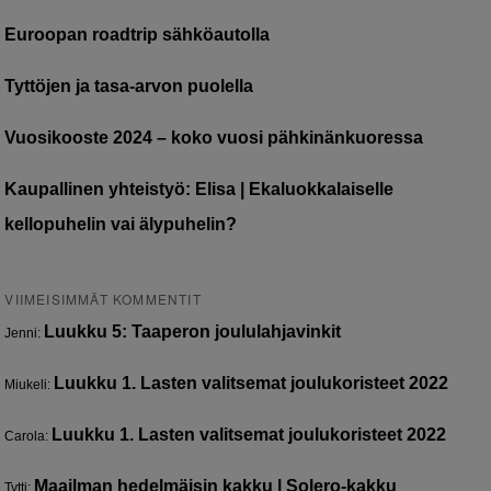
Euroopan roadtrip sähköautolla
Tyttöjen ja tasa-arvon puolella
Vuosikooste 2024 – koko vuosi pähkinänkuoressa
Kaupallinen yhteistyö: Elisa | Ekaluokkalaiselle
kellopuhelin vai älypuhelin?
VIIMEISIMMÄT KOMMENTIT
Luukku 5: Taaperon joululahjavinkit
Jenni
:
Luukku 1. Lasten valitsemat joulukoristeet 2022
Miukeli
:
Luukku 1. Lasten valitsemat joulukoristeet 2022
Carola
:
Maailman hedelmäisin kakku | Solero-kakku
Tytti
: