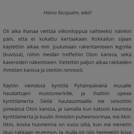
Hieno facepalm, eikö!
Oli aika ihanaa viettää viikonloppua vaihteeksi näinkin
päin, että ei kokattu kertaakaan. Kokkailun sijaan
käytettiin aikaa mm. joulumaan rakentamiseen legoilla
(kuvissa), niihin meidän treffeihin Oton kanssa, sekä
kavereiden näkemiseen. Vietettiin paljon aikaa rakkaiden
ihmisten kanssa ja otettiin rennosti.
Käytiin viemässä kynttilä Pyhäinpäivänä muualle
haudattujen muistomerkille, ja ihailtiin upeaa
kynttilämerta. Siellä hautausmaalla me seisottiin
pimeässä Oton kanssa, ja samalla kun katsoin kaunista
kynttilämerta ja kuulin ihmisten puheensorinaa, mä itkin.
Itkin, koska huomenna on vuosi siitä, kun mä menetin
mun rakkaan mummun. Ja mulla on niin hemmetin kova