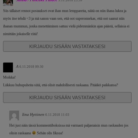
5.11.2018 23:39
Siis tällaiset rennot postaukset ovat ihan mun lemppareita, näitä on niin ihana lukea ja
myös itse tehdä <3 ja mä sanon vaan sen, että oot superonnekas, että oot saanut niin
ihanan mummun, jonka menettäminen sattuu vielä pidemmänkin ajan päästä, sellaisia ei
nimittäin jokaiselle riitä!
KIRJAUDU SISÄÄN VASTATAKSESI
A
6.11.2018 09:30
Moikka!
Liikkuu huhupuheita siitä, että olisit mahdollisesti raskaana. Pitääkö paikkansa?
KIRJAUDU SISÄÄN VASTATAKSESI
Iina Hyttinen
6.11.2018 11:03
Hei just näin tässä kommenttiboksissa mä varmasti paljastaisin mun raskauden jos
olisin raskaana
Sehän olis fiksua!