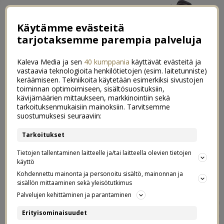
Käytämme evästeitä
tarjotaksemme parempia palveluja
Kaleva Media ja sen
40 kumppania
käyttävät evästeitä ja
vastaavia teknologioita henkilötietojen (esim. laitetunniste)
keräämiseen. Tekniikoita käytetään esimerkiksi sivustojen
toiminnan optimoimiseen, sisältösuosituksiin,
←
Kaikille meille, jotka vaan ajauduimme yrittäjiksi
kävijämäärien mittaukseen, markkinointiin sekä
tarkoituksenmukaisiin mainoksiin. Tarvitsemme
Mitä te oletatte minusta?
→
suostumuksesi seuraaviin:
Yhtenä marraskuisena
Tarkoitukset
7
viikonloppuna meidän perheessä
Tietojen tallentaminen laitteelle ja/tai laitteella olevien tietojen
käyttö
Kohdennettu mainonta ja personoitu sisältö, mainonnan ja
05.11.2018
sisällön mittaaminen sekä yleisötutkimus
Palvelujen kehittäminen ja parantaminen
Mua naurattaa. Siis me tehtiin viime viikon torstaina
Erityisominaisuudet
kunnon sellainen överikauppareissu, että ostettiin