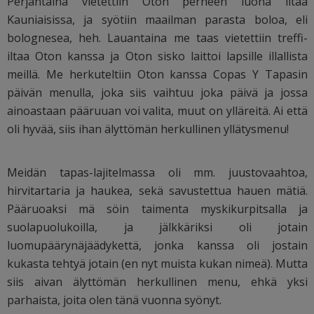
Perjantaina vietettiin Oton perheen luona iltaa
Kauniaisissa, ja syötiin maailman parasta boloa, eli
bolognesea, heh. Lauantaina me taas vietettiin treffi-
iltaa Oton kanssa ja Oton sisko laittoi lapsille illallista
meillä. Me herkuteltiin Oton kanssa Copas Y Tapasin
päivän menulla, joka siis vaihtuu joka päivä ja jossa
ainoastaan pääruuan voi valita, muut on ylläreitä. Ai että
oli hyvää, siis ihan älyttömän herkullinen yllätysmenu!
Meidän tapas-lajitelmassa oli mm. juustovaahtoa,
hirvitartaria ja haukea, sekä savustettua hauen mätiä.
Pääruoaksi mä söin taimenta myskikurpitsalla ja
suolapuolukoilla, ja jälkkäriksi oli jotain
luomupäärynäjäädykettä, jonka kanssa oli jostain
kukasta tehtyä jotain (en nyt muista kukan nimeä). Mutta
siis aivan älyttömän herkullinen menu, ehkä yksi
parhaista, joita olen tänä vuonna syönyt.