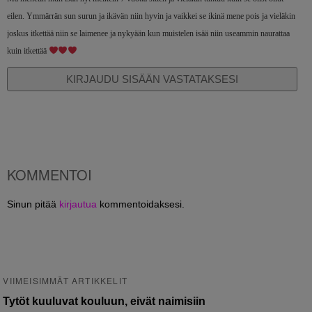
eilen. Ymmärrän sun surun ja ikävän niin hyvin ja vaikkei se ikinä mene pois ja vieläkin
joskus itkettää niin se laimenee ja nykyään kun muistelen isää niin useammin naurattaa
kuin itkettää
KIRJAUDU SISÄÄN VASTATAKSESI
KOMMENTOI
Sinun pitää
kirjautua
kommentoidaksesi.
VIIMEISIMMÄT ARTIKKELIT
Tytöt kuuluvat kouluun, eivät naimisiin