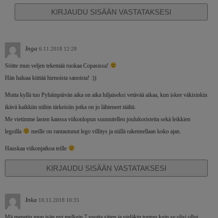
KIRJAUDU SISÄÄN VASTATAKSESI
Inga
6.11.2018 12:28
Söitte mun veljen tekemää ruokaa Copasissa!
Hän haluaa kiittää hienoista sanoista! :))
Mutta kyllä tuo Pyhäinpäivän aika on aika hiljaiseksi vetävää aikaa, kun iskee väkisinkin
ikävä kaikkiin niihin tärkeisiin jotka on jo lähteneet täältä.
Me vietimme lasten kanssa viikonlopun suunnitellen joulukoristeita sekä leikkien
legoilla
meille on rantautunut lego villitys ja niillä rakennellaan koko ajan.
Hauskaa viikonjatkoa teille
KIRJAUDU SISÄÄN VASTATAKSESI
Inka
10.11.2018 10:35
Mä menetin mun isän nyt melkein 7 vuotta sitten ja vieläkin tuntuu kuin se olisi ollut