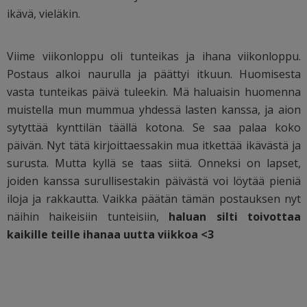
ikävä, vieläkin.
Viime viikonloppu oli tunteikas ja ihana viikonloppu.
Postaus alkoi naurulla ja päättyi itkuun. Huomisesta
vasta tunteikas päivä tuleekin. Mä haluaisin huomenna
muistella mun mummua yhdessä lasten kanssa, ja aion
sytyttää kynttilän täällä kotona. Se saa palaa koko
päivän. Nyt tätä kirjoittaessakin mua itkettää ikävästä ja
surusta. Mutta kyllä se taas siitä. Onneksi on lapset,
joiden kanssa surullisestakin päivästä voi löytää pieniä
iloja ja rakkautta. Vaikka päätän tämän postauksen nyt
näihin haikeisiin tunteisiin,
haluan silti toivottaa
kaikille teille ihanaa uutta viikkoa <3