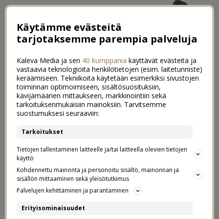
Käytämme evästeitä
tarjotaksemme parempia palveluja
Kaleva Media ja sen
40 kumppania
käyttävät evästeitä ja
vastaavia teknologioita henkilötietojen (esim. laitetunniste)
keräämiseen. Tekniikoita käytetään esimerkiksi sivustojen
toiminnan optimoimiseen, sisältösuosituksiin,
←
4x nopeat ja helpot kasvisruuat kesään | Ahmi kasviksia!
kävijämäärien mittaukseen, markkinointiin sekä
tarkoituksenmukaisiin mainoksiin. Tarvitsemme
Menee hermo migreeniin
→
suostumuksesi seuraaviin:
Keittiöremontti on alkanut, eikä
Tarkoitukset
3
yllätyksiltä vältytty
Tietojen tallentaminen laitteelle ja/tai laitteella olevien tietojen
käyttö
Kohdennettu mainonta ja personoitu sisältö, mainonnan ja
25.06.2020
sisällön mittaaminen sekä yleisötutkimus
Palvelujen kehittäminen ja parantaminen
Keittiöremppa on nyt alkanut ja tällä hetkellä me
Erityisominaisuudet
kokkaillaan grillillä ja pestään astioita