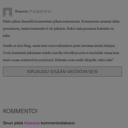
Nimetön
27.6.2020 23:13
Pakko jälleen ihmetellä kommenttien julkaisemattomuutta. Kommentoin aiemmin tähän
postaukseen, mutta kommenttia ei ole julkaistu. Kaksi uutta postausta kuitenkin on
tullut.
Sinulla on kiva blogi, mutta tämä vuorovaikutuksen puute harmittaa itseäni lukijana.
Usein kommentit julkaistaan todella suurella viiveellä ja usein et myöskään vastaa kuin
murto-osaan esitetyistä kysymyksistä. Haluatko avata meille lukijoille, miksi näin?
KIRJAUDU SISÄÄN VASTATAKSESI
KOMMENTOI
Sinun pitää
kirjautua
kommentoidaksesi.