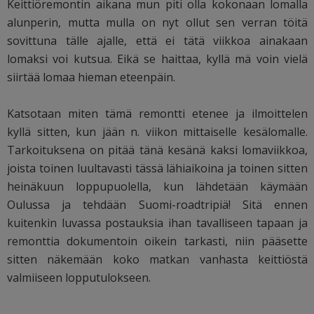
Keittiöremontin aikana mun piti olla kokonaan lomalla
alunperin, mutta mulla on nyt ollut sen verran töitä
sovittuna tälle ajalle, että ei tätä viikkoa ainakaan
lomaksi voi kutsua. Eikä se haittaa, kyllä mä voin vielä
siirtää lomaa hieman eteenpäin.
Katsotaan miten tämä remontti etenee ja ilmoittelen
kyllä sitten, kun jään n. viikon mittaiselle kesälomalle.
Tarkoituksena on pitää tänä kesänä kaksi lomaviikkoa,
joista toinen luultavasti tässä lähiaikoina ja toinen sitten
heinäkuun loppupuolella, kun lähdetään käymään
Oulussa ja tehdään Suomi-roadtripiä! Sitä ennen
kuitenkin luvassa postauksia ihan tavalliseen tapaan ja
remonttia dokumentoin oikein tarkasti, niin pääsette
sitten näkemään koko matkan vanhasta keittiöstä
valmiiseen lopputulokseen.