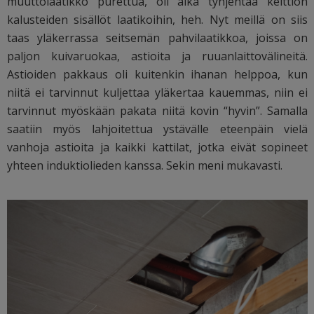
muuttolaatikko purettua, oli aika tyhjentää keittiön
kalusteiden sisällöt laatikoihin, heh. Nyt meillä on siis
taas yläkerrassa seitsemän pahvilaatikkoa, joissa on
paljon kuivaruokaa, astioita ja ruuanlaittovälineitä.
Astioiden pakkaus oli kuitenkin ihanan helppoa, kun
niitä ei tarvinnut kuljettaa yläkertaa kauemmas, niin ei
tarvinnut myöskään pakata niitä kovin “hyvin”. Samalla
saatiin myös lahjoitettua ystävälle eteenpäin vielä
vanhoja astioita ja kaikki kattilat, jotka eivät sopineet
yhteen induktiolieden kanssa. Sekin meni mukavasti.