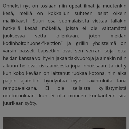
Onneksi nyt on tosiaan niin upeat ilmat ja muutenkin
kesä, meillä on kokkailun suhteen asiat oikein
mallikkaasti. Suuri osa suomalaisista viettää tälläkin
hetkellä kesää mökeillä, joissa ei ole välttämättä
juoksevaa vettä ollenkaan, joten meidän
kodinhoitohuone-”keittiön” ja grillin yhdistelmä on
varsin passeli. Lapsetkin ovat sen verran isoja, että
heidän kanssa voi hyvin jakaa tiskivuoroja ja ainakin näin
alkuun he ovat tiskaamisesta jopa innoissaan. Ja tietty
kun koko kevään on laittanut ruokaa kotona, niin aika
paljon ajateltiin hyödyntää myös ravintoloita tänä
remppa-aikana. Ei ole sellaista kyllästymistä
noutoruokaan, kun ei olla moneen kuukauteen sitä
juurikaan syöty.