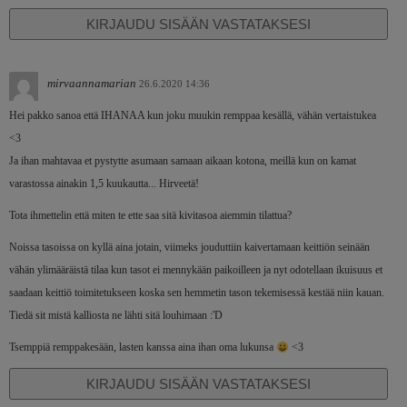
KIRJAUDU SISÄÄN VASTATAKSESI
mirvaannamarian
26.6.2020 14:36
Hei pakko sanoa että IHANAA kun joku muukin remppaa kesällä, vähän vertaistukea
<3
Ja ihan mahtavaa et pystytte asumaan samaan aikaan kotona, meillä kun on kamat
varastossa ainakin 1,5 kuukautta... Hirveetä!
Tota ihmettelin että miten te ette saa sitä kivitasoa aiemmin tilattua?
Noissa tasoissa on kyllä aina jotain, viimeks jouduttiin kaivertamaan keittiön seinään
vähän ylimääräistä tilaa kun tasot ei mennykään paikoilleen ja nyt odotellaan ikuisuus et
saadaan keittiö toimitetukseen koska sen hemmetin tason tekemisessä kestää niin kauan.
Tiedä sit mistä kalliosta ne lähti sitä louhimaan :'D
Tsemppiä remppakesään, lasten kanssa aina ihan oma lukunsa
<3
KIRJAUDU SISÄÄN VASTATAKSESI