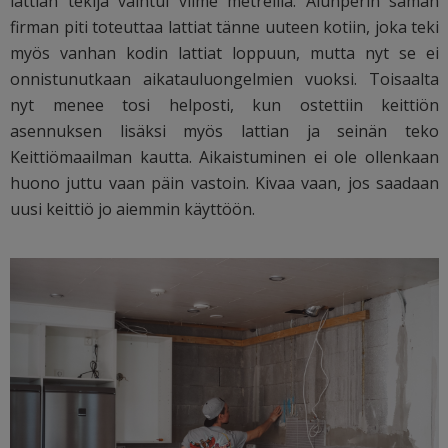
lattian tekijä vaihtui viime metreillä. Alunperin saman
firman piti toteuttaa lattiat tänne uuteen kotiin, joka teki
myös vanhan kodin lattiat loppuun, mutta nyt se ei
onnistunutkaan aikatauluongelmien vuoksi. Toisaalta
nyt menee tosi helposti, kun ostettiin keittiön
asennuksen lisäksi myös lattian ja seinän teko
Keittiömaailman kautta. Aikaistuminen ei ole ollenkaan
huono juttu vaan päin vastoin. Kivaa vaan, jos saadaan
uusi keittiö jo aiemmin käyttöön.