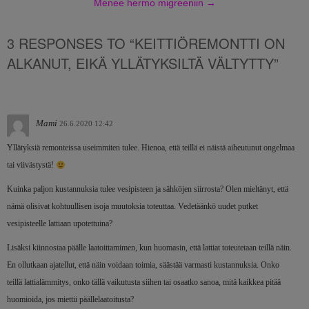
Menee hermo migreeniin
→
3 RESPONSES TO “KEITTIÖREMONTTI ON
ALKANUT, EIKÄ YLLÄTYKSILTÄ VÄLTYTTY”
Mami
26.6.2020 12:42
Yllätyksiä remonteissa useimmiten tulee. Hienoa, että teillä ei näistä aiheutunut ongelmaa
tai viivästystä!
Kuinka paljon kustannuksia tulee vesipisteen ja sähköjen siirrosta? Olen mieltänyt, että
nämä olisivat kohtuullisen isoja muutoksia toteuttaa. Vedetäänkö uudet putket
vesipisteelle lattiaan upotettuina?
Lisäksi kiinnostaa päälle laatoittamimen, kun huomasin, että lattiat toteutetaan teillä näin.
En ollutkaan ajatellut, että näin voidaan toimia, säästää varmasti kustannuksia. Onko
teillä lattialämmitys, onko tällä vaikutusta siihen tai osaatko sanoa, mitä kaikkea pitää
huomioida, jos miettii päällelaatoitusta?