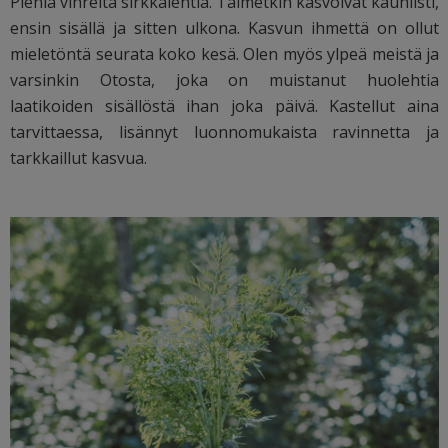
Pieniä vihreitä sirkkalehtiä. Taimetkin kasvoivat kauniisti,
ensin sisällä ja sitten ulkona. Kasvun ihmettä on ollut
mieletöntä seurata koko kesä. Olen myös ylpeä meistä ja
varsinkin Otosta, joka on muistanut huolehtia
laatikoiden sisällöstä ihan joka päivä. Kastellut aina
tarvittaessa, lisännyt luonnomukaista ravinnetta ja
tarkkaillut kasvua.