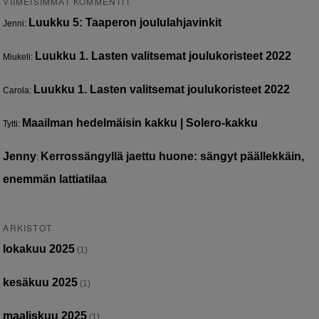
VIIMEISIMMÄT KOMMENTIT
Luukku 5: Taaperon joululahjavinkit
Jenni
:
Luukku 1. Lasten valitsemat joulukoristeet 2022
Miukeli
:
Luukku 1. Lasten valitsemat joulukoristeet 2022
Carola
:
Maailman hedelmäisin kakku | Solero-kakku
Tytti
:
Jenny
Kerrossängyllä jaettu huone: sängyt päällekkäin,
:
enemmän lattiatilaa
ARKISTOT
lokakuu 2025
(1)
kesäkuu 2025
(1)
maaliskuu 2025
(1)