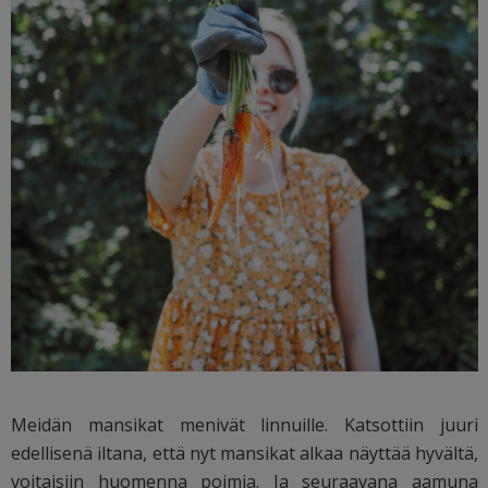
Meidän mansikat menivät linnuille. Katsottiin juuri
edellisenä iltana, että nyt mansikat alkaa näyttää hyvältä,
voitaisiin huomenna poimia. Ja seuraavana aamuna