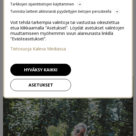
Tarkkojen sijaintitietojen käyttäminen
noviiseina
. Ei tiedetty aloittaessa mistään mitään, mutta
Tunnista laitteet aktiivisesti pyydettyjen tietojen perusteella
päätettiin silti kokeilla. Laitettiin pihalle kolme laatikkoa,
ostettiin mullat, kanankakat, siemenet ja taimet ja paljon
Voit tehdä tarkempia valintoja tai vastustaa oikeutettua
etua klikkaamalla “Asetukset”. Löydät asetukset valintojen
ruukkuja, joihin laitettiin lisää kasveja. Laitettiin
muuttamiseen myöhemmin sivun alareunasta linkillä
kupariteippiä karkottamaan etanoita ja ostettiin
“Evästeasetukset”.
hallaharsoa suojaksi. Alkuun kaikki eteni hitaasti. Meidän
Tietosuoja Kaleva Mediassa
ensimmäisistä siemenistä ei tullut mitään, taidettiin
istuttaa ne sittenkin hieman liian aikaisin.
HYVÄKSY KAIKKI
ASETUKSET