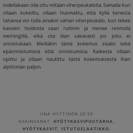
todellakaan olla oltu mitään viherpeukaloita. Samalla kun
ollaan kokeiltu, ollaan huomattu, että kyllä kenestä
tahansa voi tulla ainakin vähän viherpeukalo, kun tekee
kasvien hoidosta vaan rutiinin ja menee rennolla
meiningillä, eikä ota liian vakavasti jos joku ei
onnistukaan. Meilläkin tämä kokemus sisälsi sekä
epäonnistumisia että onnistumisia. Kaikesta ollaan
opittu ja ollaan nautittu tästä kokemuksesta ihan
älyttömän paljon.
IINA HYTTINEN 20:59
AVAINSANAT:
HYÖTYKASVIPUUTARHA
,
HYÖTYKASVIT
,
ISTUTUSLAATIKKO
,