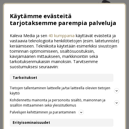
Käytämme evästeitä
tarjotaksemme parempia palveluja
Kaleva Media ja sen
40 kumppania
käyttävät evästeitä ja
vastaavia teknologioita henkilötietojen (esim. laitetunniste)
keräämiseen. Tekniikoita käytetään esimerkiksi sivustojen
toiminnan optimoimiseen, sisältösuosituksiin,
←
Ruokailutilan uusi ilme
kävijämäärien mittaukseen, markkinointiin sekä
tarkoituksenmukaisiin mainoksiin. Tarvitsemme
Vihdoinkin helteisiä iltauinteja + toinen kesälomapätkä
→
suostumuksesi seuraaviin:
Oman pihan antimia
Tarkoitukset
2
ruokapöydässä – kokemuksia
Tietojen tallentaminen laitteelle ja/tai laitteella olevien tietojen
käyttö
laatikkoviljelystä
Kohdennettu mainonta ja personoitu sisältö, mainonnan ja
sisällön mittaaminen sekä yleisötutkimus
Palvelujen kehittäminen ja parantaminen
08.08.2020
Erityisominaisuudet
Me
alettiin tänä keväänä lavakaulusviljelyyn aivan