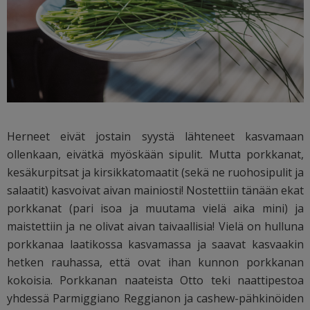
Herneet eivät jostain syystä lähteneet kasvamaan
ollenkaan, eivätkä myöskään sipulit. Mutta porkkanat,
kesäkurpitsat ja kirsikkatomaatit (sekä ne ruohosipulit ja
salaatit) kasvoivat aivan mainiosti! Nostettiin tänään ekat
porkkanat (pari isoa ja muutama vielä aika mini) ja
maistettiin ja ne olivat aivan taivaallisia! Vielä on hulluna
porkkanaa laatikossa kasvamassa ja saavat kasvaakin
hetken rauhassa, että ovat ihan kunnon porkkanan
kokoisia. Porkkanan naateista Otto teki naattipestoa
yhdessä Parmiggiano Reggianon ja cashew-pähkinöiden