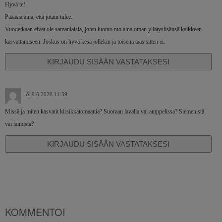
Hyvä te!
Pääasia aina, että jotain tulee.
Vuodetkaan eivät ole samanlaisia, joten luonto tuo aina oman yllätyslisänsä kaikkeen
kasvattamiseen. Joskus on hyvä kesä jollekin ja toisena taas sitten ei.
KIRJAUDU SISÄÄN VASTATAKSESI
K
9.8.2020 11:59
Missä ja miten kasvatit kirsikkatomaattia? Suoraan lavalla vai amppelissa? Siemenistä
vai taimista?
KIRJAUDU SISÄÄN VASTATAKSESI
KOMMENTOI