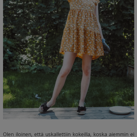
Olen iloinen, että uskallettiin kokeilla, koska aiemmin ei