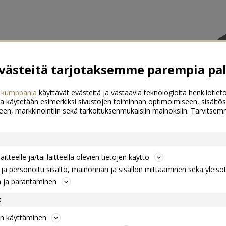
ästeitä tarjotaksemme parempia pal
 kumppania
käyttävät evästeitä ja vastaavia teknologioita henkilötieto
a käytetään esimerkiksi sivustojen toiminnan optimoimiseen, sisältös
een, markkinointiin sekä tarkoituksenmukaisiin mainoksiin. Tarvits
itteelle ja/tai laitteella olevien tietojen käyttö
a personoitu sisältö, mainonnan ja sisällön mittaaminen sekä yleisö
n ja parantaminen
t
jen käyttäminen