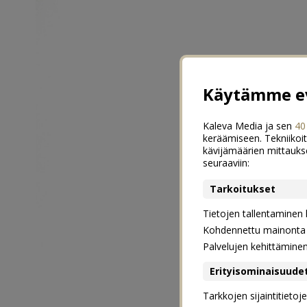
Käytämme ev
Kaleva Media ja sen
40
keräämiseen. Tekniikoit
kävijämäärien mittauks
seuraaviin:
Tarkoitukset
Tietojen tallentaminen la
Kohdennettu mainonta j
Palvelujen kehittämine
Erityisominaisuude
Tarkkojen sijaintitieto