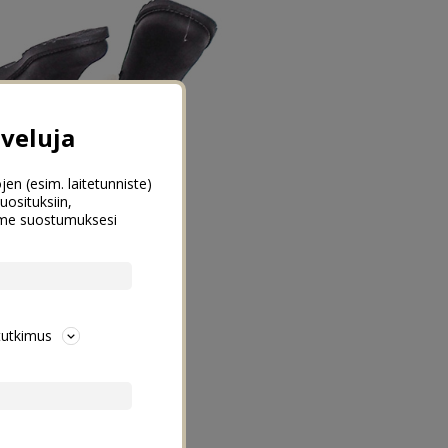
veluja
jen (esim. laitetunniste)
uosituksiin,
emme suostumuksesi
tutkimus