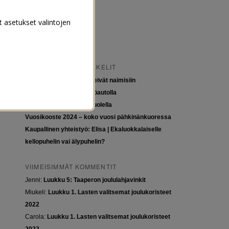
t asetukset valintojen
VIIMEISIMMÄT ARTIKKELIT
Tytöt kuuluvat kouluun, eivät naimisiin
Euroopan roadtrip sähköautolla
Tyttöjen ja tasa-arvon puolella
Vuosikooste 2024 – koko vuosi pähkinänkuoressa
Kaupallinen yhteistyö: Elisa | Ekaluokkalaiselle
kellopuhelin vai älypuhelin?
VIIMEISIMMÄT KOMMENTIT
Jenni
:
Luukku 5: Taaperon joululahjavinkit
Miukeli
:
Luukku 1. Lasten valitsemat joulukoristeet
2022
Carola
:
Luukku 1. Lasten valitsemat joulukoristeet