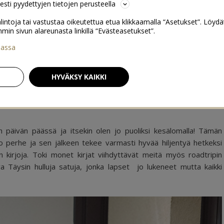
sesti pyydettyjen tietojen perusteella
lintoja tai vastustaa oikeutettua etua klikkaamalla “Asetukset”. Löydä
 sivun alareunasta linkillä “Evästeasetukset”.
iassa
uhannukseen & kesälomalle
0
HYVÄKSY KAIKKI
päivän päässä ja itsekin olen jo puoliksi kesälomalla! Tämän
o perhe ja sen jälkeen tekee varmasti hyvää hiljentyä hetkeksi
 kirjoja. Toki monet kirjat viihdyttävät meitä myös roadtripin
a Täysin hulluja satuja, jonka lapset jo lukeneet mutta kaikki