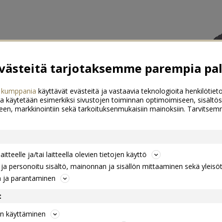
ästeitä tarjotaksemme parempia pal
 kumppania
käyttävät evästeitä ja vastaavia teknologioita henkilötieto
a käytetään esimerkiksi sivustojen toiminnan optimoimiseen, sisältös
een, markkinointiin sekä tarkoituksenmukaisiin mainoksiin. Tarvits
itteelle ja/tai laitteella olevien tietojen käyttö
a personoitu sisältö, mainonnan ja sisällön mittaaminen sekä yleisö
n ja parantaminen
t
jen käyttäminen