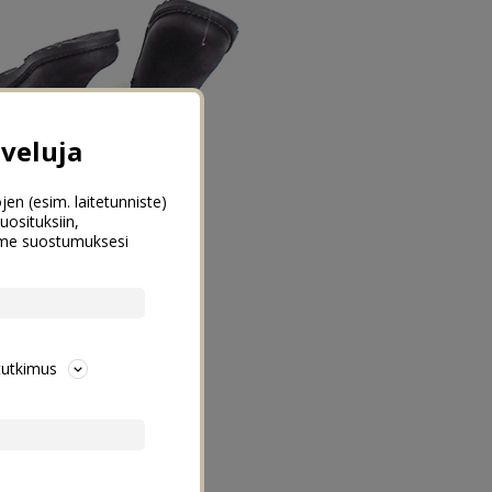
veluja
jen (esim. laitetunniste)
uosituksiin,
emme suostumuksesi
tutkimus