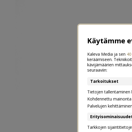
Käytämme ev
Kaleva Media ja sen
40
keräämiseen. Tekniikoit
kävijämäärien mittauks
seuraaviin:
Tarkoitukset
Tietojen tallentaminen la
Kohdennettu mainonta j
Palvelujen kehittämine
Erityisominaisuude
Tarkkojen sijaintitieto