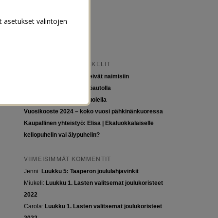
t asetukset valintojen
VIIMEISIMMÄT ARTIKKELIT
Tytöt kuuluvat kouluun, eivät naimisiin
Euroopan roadtrip sähköautolla
Tyttöjen ja tasa-arvon puolella
Vuosikooste 2024 – koko vuosi pähkinänkuoressa
Kaupallinen yhteistyö: Elisa | Ekaluokkalaiselle
kellopuhelin vai älypuhelin?
VIIMEISIMMÄT KOMMENTIT
Jenni
:
Luukku 5: Taaperon joululahjavinkit
Miukeli
:
Luukku 1. Lasten valitsemat joulukoristeet
2022
Carola
:
Luukku 1. Lasten valitsemat joulukoristeet