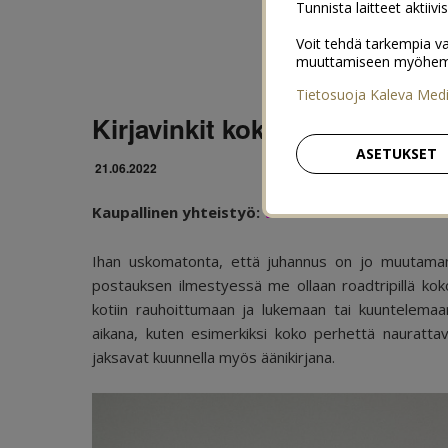
Tunnista laitteet aktiivi
Voit tehdä tarkempia va
muuttamiseen myöhemmin
Tietosuoja Kaleva Med
Kirjavinkit koko perheelle j
ASETUKSET
21.06.2022
Kaupallinen yhteistyö:
WSOY
Ihan uskomatonta, että juhannus on jo muutaman 
postauksen ilmestyessä me ollaan roadtripillä kok
kotiin rauhoittumaan ja lukemaan tai kuuntelemaan
aikana, kuten esimerkiksi koko perhettä naurattav
jaksavat kuunnella myös äänikirjana.