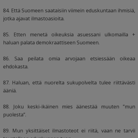
84. Että Suomeen saataisiin viimein eduskuntaan ihmisiä,
jotka ajavat ilmastoasioita.
85. Etten menetä oikeuksia asuessani ulkomailla +
haluan palata demokraattiseen Suomeen.
86. Saa peilata omia arvojaan etsiessään oikeaa
ehdokasta.
87. Haluan, että nuorelta sukupolvelta tulee riittävästi
ääniä.
88. Joku keski-ikäinen mies äänestää muuten ”mun
puolesta”.
89. Mun yksittäiset ilmastoteot ei riitä, vaan ne tarvii