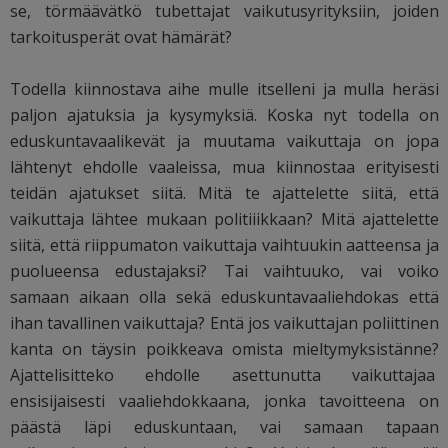
se,
törmäävätkö tubettajat vaikutusyrityksiin, joiden
tarkoitusperät ovat hämärät?
Todella kiinnostava aihe mulle itselleni ja mulla heräsi
paljon ajatuksia ja kysymyksiä. Koska nyt todella on
eduskuntavaalikevät ja muutama vaikuttaja on jopa
lähtenyt ehdolle vaaleissa, mua kiinnostaa erityisesti
teidän ajatukset siitä. Mitä te ajattelette siitä, että
vaikuttaja lähtee mukaan politiiikkaan? Mitä ajattelette
siitä, että riippumaton vaikuttaja vaihtuukin aatteensa ja
puolueensa edustajaksi? Tai vaihtuuko, vai voiko
samaan aikaan olla sekä eduskuntavaaliehdokas että
ihan tavallinen vaikuttaja? Entä jos vaikuttajan poliittinen
kanta on täysin poikkeava omista mieltymyksistänne?
Ajattelisitteko ehdolle asettunutta vaikuttajaa
ensisijaisesti vaaliehdokkaana, jonka tavoitteena on
päästä läpi eduskuntaan, vai samaan tapaan