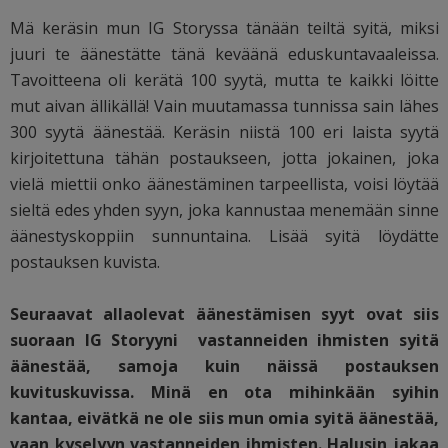
Mä keräsin mun IG Storyssa tänään teiltä syitä, miksi
juuri te äänestätte tänä keväänä eduskuntavaaleissa.
Tavoitteena oli kerätä 100 syytä, mutta te kaikki löitte
mut aivan ällikällä! Vain muutamassa tunnissa sain lähes
300 syytä äänestää. Keräsin niistä 100 eri laista syytä
kirjoitettuna tähän postaukseen, jotta jokainen, joka
vielä miettii onko äänestäminen tarpeellista, voisi löytää
sieltä edes yhden syyn, joka kannustaa menemään sinne
äänestyskoppiin sunnuntaina. Lisää syitä löydätte
postauksen kuvista.
Seuraavat allaolevat äänestämisen syyt ovat siis
suoraan IG Storyyni vastanneiden ihmisten syitä
äänestää, samoja kuin näissä postauksen
kuvituskuvissa. Minä en ota mihinkään syihin
kantaa, eivätkä ne ole siis mun omia syitä äänestää,
vaan kyselyyn vastanneiden ihmisten. Halusin jakaa