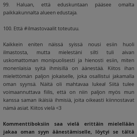
99. Haluan, että eduskuntaan pääsee omalta
paikkakunnalta alueen edustaja.
100. Että #ilmastovaalit toteutuu.
Kaikkein eniten näissä syissä nousi esiin huoli
ilmastosta, mutta mielestäni silti tuli aivan
uskomattoman monipuolisesti ja hienosti esiin, miten
monenlaisia syitä ihmisillä on äänestää. Kiitos ihan
mielettömän paljon jokaiselle, joka osallistui jakamalla
oman syynsä. Näitä oli mahtavaa lukea! Siitä tulee
voimaannuttava fiilis, että on niin paljon myös mun
kanssa saman ikäisiä ihmisiä, joita oikeasti kiinnostavat
nämä asiat. Kiitos vielä <3
Kommenttiboksiin saa vielä erittäin mielellään
jakaa oman syyn äänestämiselle, löytyi se tältä