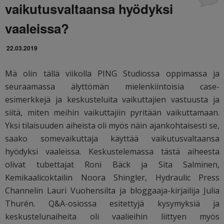
vaikutusvaltaansa hyödyksi
vaaleissa?
22.03.2019
Mä olin tällä viikolla PING Studiossa oppimassa ja
seuraamassa älyttömän mielenkiintoisia case-
esimerkkejä ja keskusteluita vaikuttajien vastuusta ja
siitä, miten meihin vaikuttajiin pyritään vaikuttamaan.
Yksi tilaisuuden aiheista oli myös näin ajankohtaisesti se,
saako somevaikuttaja käyttää vaikutusvaltaansa
hyödyksi vaaleissa. Keskustelemassa tästä aiheesta
olivat tubettajat Roni Bäck ja Sita Salminen,
Kemikaalicoktailin Noora Shingler, Hydraulic Press
Channelin Lauri Vuohensilta ja bloggaaja-kirjailija Julia
Thurén. Q&A-osiossa esitettyjä kysymyksiä ja
keskustelunaiheita oli vaalieihin liittyen myös