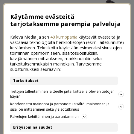
Käytämme evästeitä
tarjotaksemme parempia palveluja
Kaleva Media ja sen
40 kumppania
käyttävät evästeitä ja
vastaavia teknologioita henkilötietojen (esim. laitetunniste)
keräämiseen. Tekniikoita käytetään esimerkiksi sivustojen
toiminnan optimoimiseen, sisältösuosituksiin,
kävijämäärien mittaukseen, markkinointiin sekä
Miksi minä äänestän vaaleissa –
tarkoituksenmukaisiin mainoksiin. Tarvitsemme
12
suostumuksesi seuraaviin:
100 syytä äänestää
Tarkoitukset
eduskuntavaaleissa
Tietojen tallentaminen laitteelle ja/tai laitteella olevien tietojen
käyttö
10.04.2019
Kohdennettu mainonta ja personoitu sisältö, mainonnan ja
sisällön mittaaminen sekä yleisötutkimus
Ennakkoäänestys päättyi eilen, mutta jäljellä on vielä
Palvelujen kehittäminen ja parantaminen
virallinen vaalipäivä sunnuntai 14.4. jolloin on viimeinen
mahdollisuus antaa oma ääni ja päättää, kuka ehdokas ja
Erityisominaisuudet