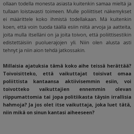
ollaan todella monesta asiasta kuitenkin samaa mieltä ja
tullaan loistavasti toimeen. Mulle poliittiset näkemykset
ei määrittele koko ihmistä todellakaan. Mä kuitenkin
koen, että voin tuoda täällä esiin niitä arvoja ja aatteita,
joita mulla itselläni on ja joita toivon, että poliittisestikin
edistettäisiin puoluerajojen yli. Niin olen alusta asti
tehnyt ja niin aion tehdä jatkossakin.
Millaisia ajatuksia tämä koko aihe teissä herättää?
Toivoisitteko, että vaikuttajat toisivat omaa
poliittista kantaansa aktiivisemmin esiin, voi
toivotteko vaikuttajien ennemmin olevan
riippumattomia tai jopa politiikasta täysin irrallisia
hahmoja? Ja jos olet itse vaikuttaja, joka luet tätä,
niin mikä on sinun kantasi aiheeseen?