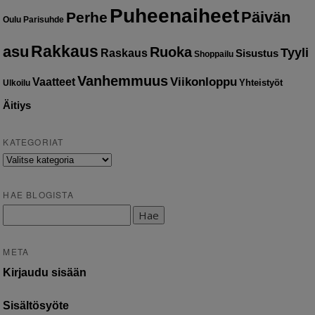
Puheenaiheet
Päivän
Perhe
Oulu
Parisuhde
Rakkaus
asu
Ruoka
Tyyli
Raskaus
Sisustus
Shoppailu
Vanhemmuus
Vaatteet
Viikonloppu
Yhteistyöt
Ulkoilu
Äitiys
KATEGORIAT
Kategoriat
HAE BLOGISTA
Haku:
META
Kirjaudu sisään
Sisältösyöte