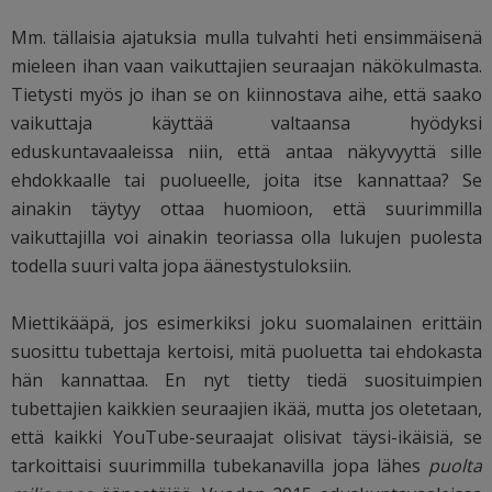
Mm. tällaisia ajatuksia mulla tulvahti heti ensimmäisenä
mieleen ihan vaan vaikuttajien seuraajan näkökulmasta.
Tietysti myös jo ihan se on kiinnostava aihe, että saako
vaikuttaja käyttää valtaansa hyödyksi
eduskuntavaaleissa niin, että antaa näkyvyyttä sille
ehdokkaalle tai puolueelle, joita itse kannattaa? Se
ainakin täytyy ottaa huomioon, että suurimmilla
vaikuttajilla voi ainakin teoriassa olla lukujen puolesta
todella suuri valta jopa äänestystuloksiin.
Miettikääpä, jos esimerkiksi joku suomalainen erittäin
suosittu tubettaja kertoisi, mitä puoluetta tai ehdokasta
hän kannattaa. En nyt tietty tiedä suosituimpien
tubettajien kaikkien seuraajien ikää, mutta jos oletetaan,
että kaikki YouTube-seuraajat olisivat täysi-ikäisiä, se
tarkoittaisi suurimmilla tubekanavilla jopa lähes
puolta