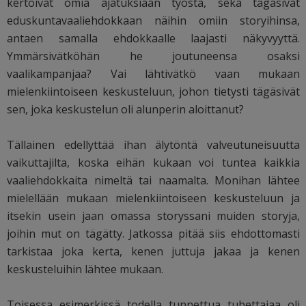
kertoivat omia ajatuksiaan työstä, sekä tägäsivät
eduskuntavaaliehdokkaan näihin omiin storyihinsa,
antaen samalla ehdokkaalle laajasti näkyvyyttä.
Ymmärsivätköhän he joutuneensa osaksi
vaalikampanjaa? Vai lähtivätkö vaan mukaan
mielenkiintoiseen keskusteluun, johon tietysti tägäsivät
sen, joka keskustelun oli alunperin aloittanut?
Tällainen edellyttää ihan älytöntä valveutuneisuutta
vaikuttajilta, koska eihän kukaan voi tuntea kaikkia
vaaliehdokkaita nimeltä tai naamalta. Monihan lähtee
mielellään mukaan mielenkiintoiseen keskusteluun ja
itsekin usein jaan omassa storyssani muiden storyja,
joihin mut on tägätty. Jatkossa pitää siis ehdottomasti
tarkistaa joka kerta, kenen juttuja jakaa ja kenen
keskusteluihin lähtee mukaan.
Toisessa esimerkissä todella tunnettua tubettajaa oli