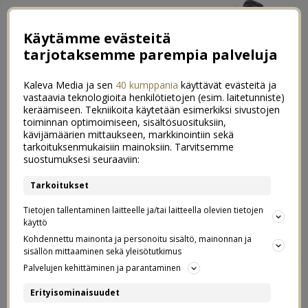
Käytämme evästeitä
tarjotaksemme parempia palveluja
Kaleva Media ja sen
40 kumppania
käyttävät evästeitä ja
vastaavia teknologioita henkilötietojen (esim. laitetunniste)
keräämiseen. Tekniikoita käytetään esimerkiksi sivustojen
toiminnan optimoimiseen, sisältösuosituksiin,
kävijämäärien mittaukseen, markkinointiin sekä
Saako somevaikuttaja käyttää
tarkoituksenmukaisiin mainoksiin. Tarvitsemme
36
suostumuksesi seuraaviin:
vaikutusvaltaansa hyödyksi
Tarkoitukset
vaaleissa?
Tietojen tallentaminen laitteelle ja/tai laitteella olevien tietojen
käyttö
22.03.2019
Kohdennettu mainonta ja personoitu sisältö, mainonnan ja
sisällön mittaaminen sekä yleisötutkimus
Mä olin tällä viikolla PING Studiossa oppimassa ja
Palvelujen kehittäminen ja parantaminen
seuraamassa älyttömän mielenkiintoisia case-
esimerkkejä ja keskusteluita vaikuttajien vastuusta ja
Erityisominaisuudet