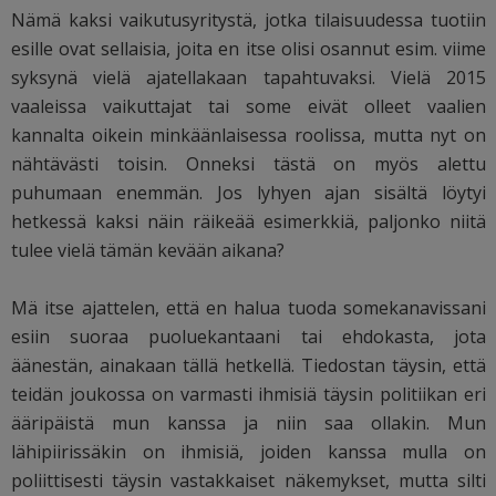
Nämä kaksi vaikutusyritystä, jotka tilaisuudessa tuotiin
esille ovat sellaisia, joita en itse olisi osannut esim. viime
syksynä vielä ajatellakaan tapahtuvaksi. Vielä 2015
vaaleissa vaikuttajat tai some eivät olleet vaalien
kannalta oikein minkäänlaisessa roolissa, mutta nyt on
nähtävästi toisin. Onneksi tästä on myös alettu
puhumaan enemmän. Jos lyhyen ajan sisältä löytyi
hetkessä kaksi näin räikeää esimerkkiä, paljonko niitä
tulee vielä tämän kevään aikana?
Mä itse ajattelen, että en halua tuoda somekanavissani
esiin suoraa puoluekantaani tai ehdokasta, jota
äänestän, ainakaan tällä hetkellä. Tiedostan täysin, että
teidän joukossa on varmasti ihmisiä täysin politiikan eri
ääripäistä mun kanssa ja niin saa ollakin. Mun
lähipiirissäkin on ihmisiä, joiden kanssa mulla on
poliittisesti täysin vastakkaiset näkemykset, mutta silti