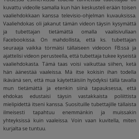
kuvattu videolle samalla kun hän keskusteli erään toisen
vaaliehdokkaan kanssa televisio-ohjelman kuvauksissa.
Vaaliehdokas oli jakanut tämän videon täysin kysymättä
ja tubettajan tietämättä omalla vaalisivullaan
Facebookissa. On mahdollista, että ks. tubettajan
seuraaja vaikka törmäisi tällaiseen videoon FB:ssä ja
ajattelisi videon perusteella, että tubettaja tukee kyseistä
vaaliehdokasta. Tämä taas voisi vaikuttaa siihen, ketä
hän äänestää vaaleissa. Mä itse kokisin ihan todella
ikävänä sen, että mua käytettäisiin hyödyksi tällä tavalla
mun tietämättä ja etenkin siinä tapauksessa, että
ehdokas edustaisi täysin vastakkaista poliittista
mielipidettä itseni kanssa. Suosituille tubettajille tällaista
ilmeisesti tapahtuu enemmänkin ja muissakin
yhteyksissä kuin vaaleissa. Voin vaan kuvitella, miten
kurjalta se tuntuu.