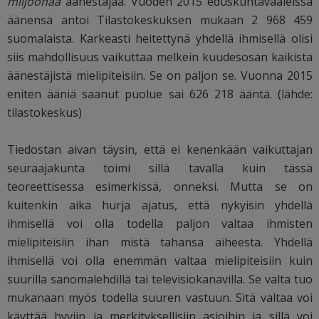
miljoonaa
äänestäjää. Vuoden 2015 eduskuntavaaleissa
äänensä antoi Tilastokeskuksen mukaan 2 968 459
suomalaista. Karkeasti heitettynä yhdellä ihmisellä olisi
siis mahdollisuus vaikuttaa melkein kuudesosan kaikista
äänestäjistä mielipiteisiin. Se on paljon se. Vuonna 2015
eniten ääniä saanut puolue sai
626 218 ääntä. (lähde:
tilastokeskus)
Tiedostan aivan täysin, että ei kenenkään vaikuttajan
seuraajakunta toimi sillä tavalla kuin tässä
teoreettisessa esimerkissä, onneksi. Mutta se on
kuitenkin aika hurja ajatus, että nykyisin yhdellä
ihmisellä voi olla todella paljon valtaa ihmisten
mielipiteisiin ihan mistä tahansa aiheesta. Yhdellä
ihmisellä voi olla enemmän valtaa mielipiteisiin kuin
suurilla sanomalehdillä tai televisiokanavilla. Se valta tuo
mukanaan myös todella suuren vastuun. Sitä valtaa voi
käyttää hyviin ja merkityksellisiin asioihin ja sillä voi