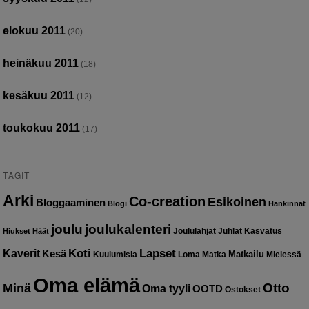
elokuu 2011
(20)
heinäkuu 2011
(18)
kesäkuu 2011
(12)
toukokuu 2011
(17)
TAGIT
Arki
Co-creation
Esikoinen
Bloggaaminen
Blogi
Hankinnat
joulu
joulukalenteri
Joululahjat
Juhlat
Kasvatus
Hiukset
Häät
Kaverit
Koti
Lapset
Kesä
Matkailu
Kuulumisia
Loma
Matka
Mielessä
Oma elämä
Otto
Minä
Oma tyyli
OOTD
Ostokset