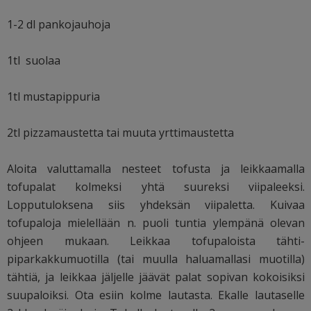
1-2 dl pankojauhoja
1tl suolaa
1tl mustapippuria
2tl pizzamaustetta tai muuta yrttimaustetta
Aloita valuttamalla nesteet tofusta ja leikkaamalla
tofupalat kolmeksi yhtä suureksi viipaleeksi.
Lopputuloksena siis yhdeksän viipaletta. Kuivaa
tofupaloja mielellään n. puoli tuntia ylempänä olevan
ohjeen mukaan. Leikkaa tofupaloista tähti-
piparkakkumuotilla (tai muulla haluamallasi muotilla)
tähtiä, ja leikkaa jäljelle jäävät palat sopivan kokoisiksi
suupaloiksi. Ota esiin kolme lautasta. Ekalle lautaselle