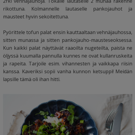
2rkl vehnäjauhoja. Tokalle lautaselle 2 munaa rakenne
rikottuna. Kolmannelle lautaselle pankojauhot ja
mausteet hyvin sekoitettuna.
Pyörittele tofun palat ensin kauttaaltaan vehnäjauhossa,
sitten munassa ja sitten pankojauho-mausteseoksessa.
Kun kaikki palat näyttävät raaoilta nugeteilta, paista ne
öljyssä kuumalla pannulla kunnes ne ovat kullanruskeita
ja rapeita. Tarjoile esim. vihannesten ja vaikkapa riisin
kanssa. Kaveriksi sopii vanha kunnon ketsuppi! Meidän
lapsille tämä oli ihan hitti.