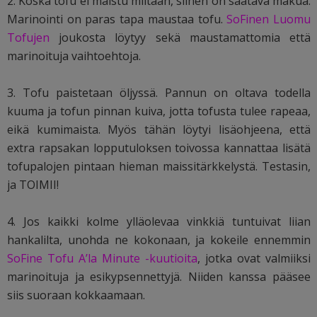
2. Koska tofu ei maistu miltään, siihen on saatava makua.
Marinointi on paras tapa maustaa tofu.
SoFinen L
uomu
Tofujen
joukosta löytyy sekä maustamattomia että
marinoituja vaihtoehtoja.
3. Tofu paistetaan öljyssä. Pannun on oltava todella
kuuma ja tofun pinnan kuiva, jotta tofusta tulee rapeaa,
eikä kumimaista. Myös tähän löytyi lisäohjeena, että
extra rapsakan lopputuloksen toivossa kannattaa lisätä
tofupalojen pintaan hieman maissitärkkelystä. Testasin,
ja TOIMII!
4. Jos kaikki kolme ylläolevaa vinkkiä tuntuivat liian
hankalilta, unohda ne kokonaan, ja kokeile ennemmin
SoFine Tofu A’la Minute -kuutioita
, jotka ovat valmiiksi
marinoituja ja esikypsennettyjä. Niiden kanssa pääsee
siis suoraan kokkaamaan.