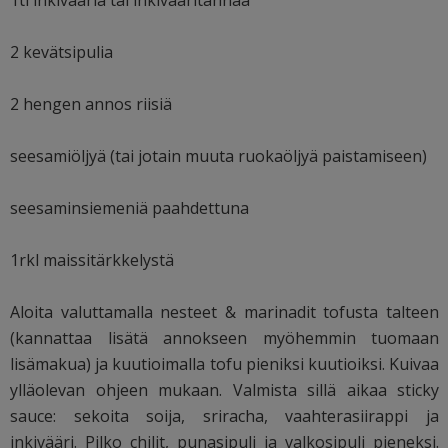
2 kevätsipulia
2 hengen annos riisiä
seesamiöljyä (tai jotain muuta ruokaöljyä paistamiseen)
seesaminsiemeniä paahdettuna
1rkl maissitärkkelystä
Aloita valuttamalla nesteet & marinadit tofusta talteen
(kannattaa lisätä annokseen myöhemmin tuomaan
lisämakua) ja kuutioimalla tofu pieniksi kuutioiksi. Kuivaa
ylläolevan ohjeen mukaan. Valmista sillä aikaa sticky
sauce: sekoita soija, sriracha, vaahterasiirappi ja
inkivääri. Pilko chilit, punasipuli ja valkosipuli pieneksi.