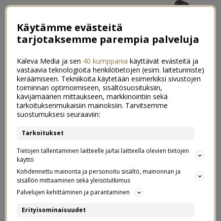
Käytämme evästeitä
tarjotaksemme parempia palveluja
Kaleva Media ja sen
40 kumppania
käyttävät evästeitä ja
vastaavia teknologioita henkilötietojen (esim. laitetunniste)
keräämiseen. Tekniikoita käytetään esimerkiksi sivustojen
toiminnan optimoimiseen, sisältösuosituksiin,
kävijämäärien mittaukseen, markkinointiin sekä
Tähtinugetit & sticky sauce tofusta
tarkoituksenmukaisiin mainoksiin. Tarvitsemme
65
suostumuksesi seuraaviin:
29.01.2019
Tarkoitukset
Postaus on tehty kaupallisessa
Tietojen tallentaminen laitteelle ja/tai laitteella olevien tietojen
SoFine Luomu Tofun
yhteistyössä
käyttö
Kohdennettu mainonta ja personoitu sisältö, mainonnan ja
kanssa.
sisällön mittaaminen sekä yleisötutkimus
Palvelujen kehittäminen ja parantaminen
Tofu. Siinäpä sellainen ruoka-aine, jota aika harvoin on
Erityisominaisuudet
tullut valittua omaan ostoskärryyn kaupasta, vaikka