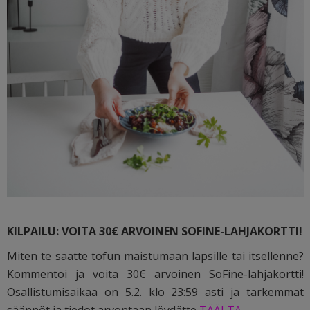
KILPAILU: VOITA 30€ ARVOINEN SOFINE-LAHJAKORTTI!
Miten te saatte tofun maistumaan lapsille tai itsellenne?
Kommentoi ja voita 30€ arvoinen SoFine-lahjakortti!
Osallistumisaikaa on 5.2. klo 23:59 asti ja tarkemmat
säännöt ja tiedot arvontaan löydätte
TÄÄLTÄ
.