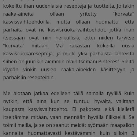
kokeiltu ihan uudenlaisia reseptejä ja tuotteita. Joitakin
raaka-aineita ollaan yritetty ”korvata”
kasvisvaihtoehdoilla, mutta ollaan huomattu, että
parhaita ovat ne kasvisruoka-vaihtoehdot, jotka ihan
itsessään ovat niin herkullisia, ettei niiden tarvitse
”korvata” mitään. Mä rakastan kokeilla uusia
kasvisruokareseptejä, ja mulle yksi parhaista lähteistä
siihen on juurikin aiemmin mainitsemani Pinterest. Sieltä
löydän vinkit uusien raaka-aineiden käsittelyyn ja
parhaisiin resepteihin.
Me aiotaan jatkaa edelleen tällä samalla tyylillä kuin
nytkin, että aina kun se tuntuu hyvältä, valitaan
kaupasta kasvisvaihtoehto. Ei pakoteta eikä kielletä
itseltämme mitään, vaan mennään hyvällä fiiliksellä. Se
toimii meillä, ja se on saanut meidät syömään maapallon
kannalta huomattavasti kestävämmin kuin silloin 3