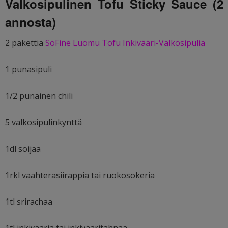
Valkosipulinen Tofu Sticky Sauce (2
annosta)
2 pakettia
SoFine Luomu Tofu Inkivääri-Valkosipulia
1 punasipuli
1/2 punainen chili
5 valkosipulinkynttä
1dl soijaa
1rkl vaahterasiirappia tai ruokosokeria
1tl srirachaa
1tl inkivääriä tai inkivääritahnaa