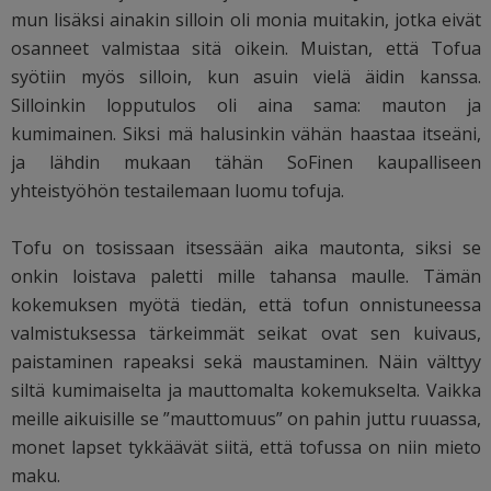
mun lisäksi ainakin silloin oli monia muitakin, jotka eivät
osanneet valmistaa sitä oikein. Muistan, että Tofua
syötiin myös silloin, kun asuin vielä äidin kanssa.
Silloinkin lopputulos oli aina sama: mauton ja
kumimainen. Siksi mä halusinkin vähän haastaa itseäni,
ja lähdin mukaan tähän SoFinen kaupalliseen
yhteistyöhön testailemaan luomu tofuja.
Tofu on tosissaan itsessään aika mautonta, siksi se
onkin loistava paletti mille tahansa maulle. Tämän
kokemuksen myötä tiedän, että tofun onnistuneessa
valmistuksessa tärkeimmät seikat ovat sen kuivaus,
paistaminen rapeaksi sekä maustaminen. Näin välttyy
siltä kumimaiselta ja mauttomalta kokemukselta. Vaikka
meille aikuisille se ”mauttomuus” on pahin juttu ruuassa,
monet lapset tykkäävät siitä, että tofussa on niin mieto
maku.