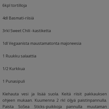
6kpl tortilloja
4dl Basmati-riisiä
3rkl Sweet Chili -kastiketta
1dl Vegaanista maustamatonta majoneesia
1 Ruukku salaattia
1/2 Kurkkua
1 Punasipuli
Kiehauta vesi ja lisää suola. Keitä riisit pakkauksen
ohjeen mukaan. Kuumenna 2 rkl öljyä paistinpannulla.
Paista SoSea Sticks-puikkoja pannulla muutaman