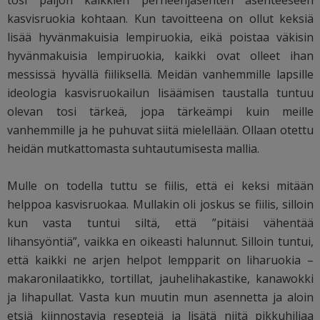
tosi paljon kaikkien perheenjäsenten asenteeseen
kasvisruokia kohtaan. Kun tavoitteena on ollut keksiä
lisää hyvänmakuisia lempiruokia, eikä poistaa väkisin
hyvänmakuisia lempiruokia, kaikki ovat olleet ihan
messissä hyvällä fiiliksellä. Meidän vanhemmille lapsille
ideologia kasvisruokailun lisäämisen taustalla tuntuu
olevan tosi tärkeä, jopa tärkeämpi kuin meille
vanhemmille ja he puhuvat siitä mielellään. Ollaan otettu
heidän mutkattomasta suhtautumisesta mallia.
Mulle on todella tuttu se fiilis, että ei keksi mitään
helppoa kasvisruokaa. Mullakin oli joskus se fiilis, silloin
kun vasta tuntui siltä, että ”pitäisi vähentää
lihansyöntiä”, vaikka en oikeasti halunnut. Silloin tuntui,
että kaikki ne arjen helpot lempparit on liharuokia –
makaronilaatikko, tortillat, jauhelihakastike, kanawokki
ja lihapullat. Vasta kun muutin mun asennetta ja aloin
etsiä kiinnostavia reseptejä ja lisätä niitä pikkuhiljaa