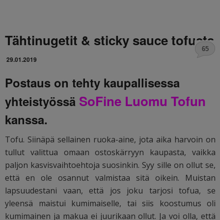
Tähtinugetit & sticky sauce tofusta
65
29.01.2019
Postaus on tehty kaupallisessa
SoFine Luomu Tofun
yhteistyössä
kanssa.
Tofu. Siinäpä sellainen ruoka-aine, jota aika harvoin on
tullut valittua omaan ostoskärryyn kaupasta, vaikka
paljon kasvisvaihtoehtoja suosinkin. Syy sille on ollut se,
että en ole osannut valmistaa sitä oikein. Muistan
lapsuudestani vaan, että jos joku tarjosi tofua, se
yleensä maistui kumimaiselle, tai siis koostumus oli
kumimainen ja makua ei juurikaan ollut. Ja voi olla, että