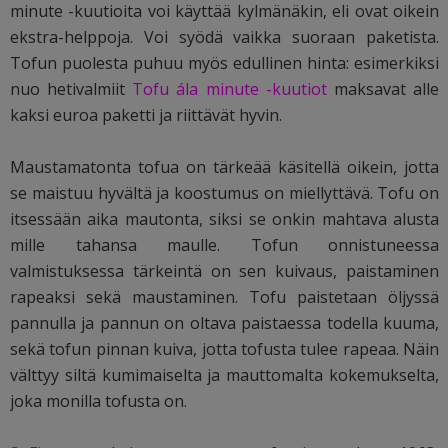
minute -kuutioita voi käyttää kylmänäkin, eli ovat oikein
ekstra-helppoja. Voi syödä vaikka suoraan paketista.
Tofun puolesta puhuu myös edullinen hinta: esimerkiksi
nuo hetivalmiit
Tofu ála minute -kuutiot
maksavat alle
kaksi euroa paketti ja riittävät hyvin.
Maustamatonta tofua on tärkeää käsitellä oikein, jotta
se maistuu hyvältä ja koostumus on miellyttävä.
Tofu on
itsessään aika mautonta, siksi se onkin mahtava alusta
mille tahansa maulle. Tofun onnistuneessa
valmistuksessa tärkeintä on sen kuivaus, paistaminen
rapeaksi sekä maustaminen. Tofu paistetaan öljyssä
pannulla ja pannun on oltava paistaessa todella kuuma,
sekä tofun pinnan kuiva, jotta tofusta tulee rapeaa. Näin
välttyy siltä kumimaiselta ja mauttomalta kokemukselta,
joka monilla tofusta on.