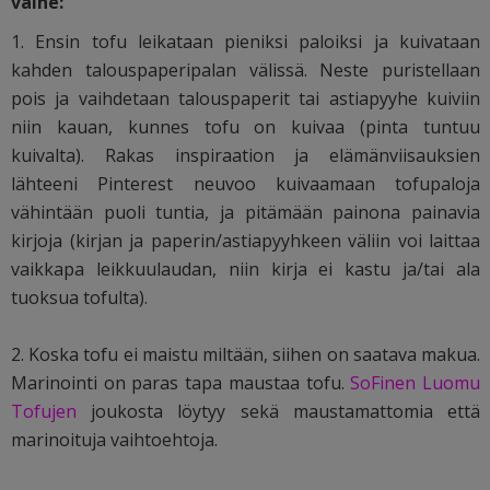
vaihe:
1. Ensin tofu leikataan pieniksi paloiksi ja kuivataan
kahden talouspaperipalan välissä. Neste puristellaan
pois ja vaihdetaan talouspaperit tai astiapyyhe kuiviin
niin kauan, kunnes tofu on kuivaa (pinta tuntuu
kuivalta). Rakas inspiraation ja elämänviisauksien
lähteeni Pinterest neuvoo kuivaamaan tofupaloja
vähintään puoli tuntia, ja pitämään painona painavia
kirjoja (kirjan ja paperin/astiapyyhkeen väliin voi laittaa
vaikkapa leikkuulaudan, niin kirja ei kastu ja/tai ala
tuoksua tofulta).
2. Koska tofu ei maistu miltään, siihen on saatava makua.
Marinointi on paras tapa maustaa tofu.
SoFinen L
uomu
Tofujen
joukosta löytyy sekä maustamattomia että
marinoituja vaihtoehtoja.