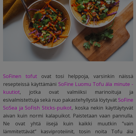
SoFinen tofut
ovat tosi helppoja, varsinkin näissä
resepteissä käyttämäni
SoFine Luomu Tofu ála minute -
kuutiot
, jotka ovat valmiiksi marinoituja ja
esivalmistettuja sekä nuo pakastehyllystä löytyvät
SoFine
SoSea ja SoFish Sticks-puikot
, koska nekin käyttäytyvät
aivan kuin normi kalapuikot. Paistetaan vaan pannulla.
Ne ovat yhtä iisejä kuin kaikki muutkin ”vain
lämmitettävät” kasviproteiinit, tosin noita Tofu ála