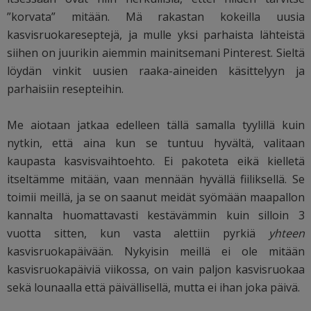
”korvata” mitään. Mä rakastan kokeilla uusia
kasvisruokareseptejä, ja mulle yksi parhaista lähteistä
siihen on juurikin aiemmin mainitsemani Pinterest. Sieltä
löydän vinkit uusien raaka-aineiden käsittelyyn ja
parhaisiin resepteihin.
Me aiotaan jatkaa edelleen tällä samalla tyylillä kuin
nytkin, että aina kun se tuntuu hyvältä, valitaan
kaupasta kasvisvaihtoehto. Ei pakoteta eikä kielletä
itseltämme mitään, vaan mennään hyvällä fiiliksellä. Se
toimii meillä, ja se on saanut meidät syömään maapallon
kannalta huomattavasti kestävämmin kuin silloin 3
vuotta sitten, kun vasta alettiin pyrkiä
yhteen
kasvisruokapäivään. Nykyisin meillä ei ole mitään
kasvisruokapäiviä viikossa, on vain paljon kasvisruokaa
sekä lounaalla että päivällisellä, mutta ei ihan joka päivä.