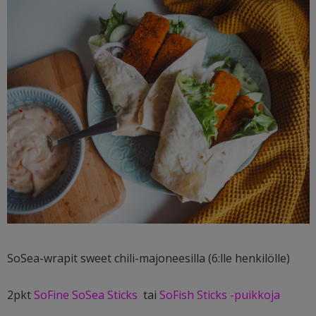
SoSea-wrapit sweet chili-majoneesilla (6:lle henkilölle)
2pkt
SoFine SoSea Sticks
tai
SoFish Sticks -puikkoja