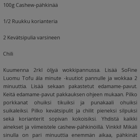
100g Cashew-pähkinää
1/2 Ruukku korianteria
2 Kevätsipulia varsineen
Chili
Kuumenna 2rkl öljyä wokkipannussa. Lisää SoFine
Luomu Tofu ála minute -kuutiot pannulle ja wokkaa 2
minuuttia. Lisää sekaan pakastetut edamame-pavut.
Keitä edamame-pavut pakkauksen ohjeen mukaan. Pilko
porkkanat ohuiksi tikuiksi ja punakaali ohuiksi
suikaleiksi. Pilko kevätsipulit ja chilit pieneksi silpuksi
sekä korianterit sopivan kokoisiksi. Yhdistä kaikki
ainekset ja viimeistele cashew-pähkinöillä. Vinkki! Mikäli
sinulla on pari minuuttia enemmän aikaa, pähkinät