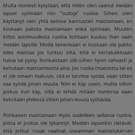
Multa monesti kysytään, että miten olen saanut meidän
lapset syömään niin ”outoja” ruokia. Siihen olen
käyttänyt vain yhtä keinoa: kannustan maistamaan, en
koskaan pakota maistamaan enkä syömään. Muuten
kiitos avoimuudesta ruokia kohtaan kuuluu ihan vaan
meidän lapsille. Meillä kenenkään ei koskaan ole pakko
edes maistaa jos tuntuu siltä, että ei kertakaikkiaan
halua tai pysty. Rohkaistaan silti siihen hyvin vahvasti ja
kehutaan maistamisesta aina. Jos ruoka (maistettu tai ei)
ei ole omaan makuun, sitä ei tarvitse syödä, vaan sitten
saa syödä jotain muuta. Niin ei käy usein, mutta silloin
joskus kun käy, siitä ei tehdä mitään numeroa vaan
keksitään yhdessä sitten jotain muuta syötävää.
Rohkaisen maistamaan myös uudelleen sellaisia ruokia,
joista ei joskus ole tykännyt. Meidän lapsetkin tietävät,
että jotkut ruuat vaativat useamman maistelukerran