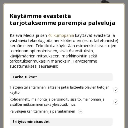
Käytämme evästeitä
tarjotaksemme parempia palveluja
Kaleva Media ja sen
40 kumppania
käyttävät evästeitä ja
vastaavia teknologioita henkilötietojen (esim. laitetunniste)
keräämiseen. Tekniikoita käytetään esimerkiksi sivustojen
toiminnan optimoimiseen, sisältösuosituksiin,
kävijämäärien mittaukseen, markkinointiin sekä
Kaksi oikeasti herkullista tofu-
tarkoituksenmukaisiin mainoksiin. Tarvitsemme
5
suostumuksesi seuraaviin:
reseptiä
Tarkoitukset
24.10.2019
Tietojen tallentaminen laitteelle ja/tai laitteella olevien tietojen
käyttö
Postaus on tehty kaupallisessa
Kohdennettu mainonta ja personoitu sisältö, mainonnan ja
SoFine
yhteistyössä
ja Indieplace
sisällön mittaaminen sekä yleisötutkimus
Palvelujen kehittäminen ja parantaminen
kanssa.
Erityisominaisuudet