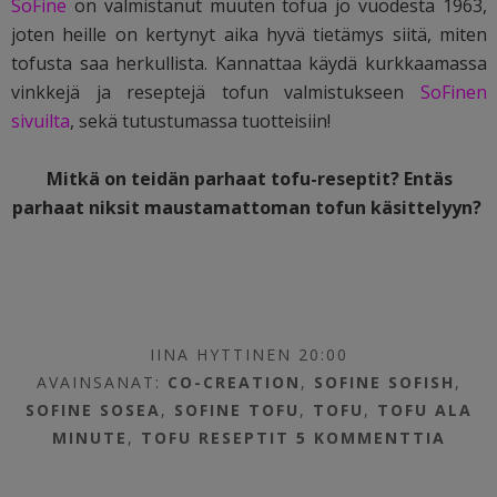
SoFine
on valmistanut muuten tofua jo vuodesta 1963,
joten heille on kertynyt aika hyvä tietämys siitä, miten
tofusta saa herkullista. Kannattaa käydä kurkkaamassa
vinkkejä ja reseptejä tofun valmistukseen
SoFinen
sivuilta
, sekä tutustumassa tuotteisiin!
Mitkä on teidän parhaat tofu-reseptit? Entäs
parhaat niksit maustamattoman tofun käsittelyyn?
IINA HYTTINEN 20:00
AVAINSANAT:
CO-CREATION
,
SOFINE SOFISH
,
SOFINE SOSEA
,
SOFINE TOFU
,
TOFU
,
TOFU ALA
MINUTE
,
TOFU RESEPTIT
5 KOMMENTTIA