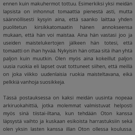
ennen kuin makuhermot tottuu. Esimerkiksi yksi meidän
lapsista on inhonnut tomaattia pienestä asti, mutta
säännöllisesti kysyin aina, että saanko laittaa yhden
puolitetun kirsikkatomaatin hänen annokseensa
mukaan, että hän voi maistaa. Aina hän vastasi joo ja
useiden maistelukertojen jälkeen hän totesi, että
tomaatti on ihan hyvää. Nykyisin hän ottaa sitä ihan yhtä
paljon kuin muutkin. Olen myös aina kokeillut paljon
uusia ruokia eli lapset ovat tottuneet siihen, että meillä
on joka viikko uudenlaisia ruokia maisteltavana, eikä
pelkkiä vanhoja suosikkeja.
Tässä postauksessa on kaksi meidän uusinta nopeaa
arkiruokahittiä, jotka molemmat valmistuvat helposti
myös sinä tiistai-iltana, kun tehdään Oton kanssa
läpsystä vaihto ja kuskaan esikoista harrastuksiin sekä
olen yksin lasten kanssa illan Oton ollessa koulussa.