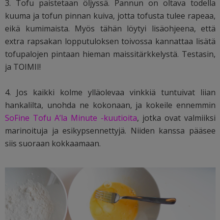
3. Tofu paistetaan öljyssä. Pannun on oltava todella
kuuma ja tofun pinnan kuiva, jotta tofusta tulee rapeaa,
eikä kumimaista. Myös tähän löytyi lisäohjeena, että
extra rapsakan lopputuloksen toivossa kannattaa lisätä
tofupalojen pintaan hieman maissitärkkelystä. Testasin,
ja TOIMII!
4. Jos kaikki kolme ylläolevaa vinkkiä tuntuivat liian
hankalilta, unohda ne kokonaan, ja kokeile ennemmin
SoFine Tofu A’la Minute -kuutioita
, jotka ovat valmiiksi
marinoituja ja esikypsennettyjä. Niiden kanssa pääsee
siis suoraan kokkaamaan.