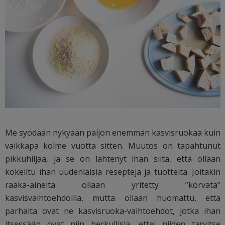
Me syödään nykyään paljon enemmän kasvisruokaa kuin
vaikkapa kolme vuotta sitten. Muutos on tapahtunut
pikkuhiljaa, ja se on lähtenyt ihan siitä, että ollaan
kokeiltu ihan uudenlaisia reseptejä ja tuotteita. Joitakin
raaka-aineita ollaan yritetty ”korvata”
kasvisvaihtoehdoilla, mutta ollaan huomattu, että
parhaita ovat ne kasvisruoka-vaihtoehdot, jotka ihan
itsessään ovat niin herkullisia, ettei niiden tarvitse