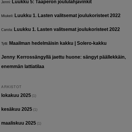
Luukku 5: Taaperon joululahjavinkit
Jenni
:
Luukku 1. Lasten valitsemat joulukoristeet 2022
Miukeli
:
Luukku 1. Lasten valitsemat joulukoristeet 2022
Carola
:
Maailman hedelmäisin kakku | Solero-kakku
Tytti
:
Jenny
Kerrossängyllä jaettu huone: sängyt päällekkäin,
:
enemmän lattiatilaa
ARKISTOT
lokakuu 2025
(1)
kesäkuu 2025
(1)
maaliskuu 2025
(1)