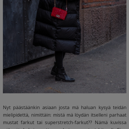
Nyt päästäänkin asiaan josta mä haluan kysyä teidän
mielipidettä, nimittäin: mistä mä löydän itselleni parhaat
mustat farkut tai superstretch-farkut?? Nämä kuvissa