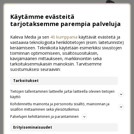
Käytämme evästeitä
tarjotaksemme parempia palveluja
Kaleva Media ja sen
40 kumppania
käyttävät evästeitä ja
vastaavia teknologioita henkilötietojen (esim. laitetunniste)
keräämiseen. Tekniikoita käytetään esimerkiksi sivustojen
toiminnan optimoimiseen, sisältösuosituksiin,
kävijämäärien mittaukseen, markkinointiin sekä
Pakkaspäivän asu Kalliossa &
tarkoituksenmukaisiin mainoksiin. Tarvitsemme
53
suostumuksesi seuraaviin:
mistä parhaat mustat farkut
Tarkoitukset
12.01.2018
Tietojen tallentaminen laitteelle ja/tai laitteella olevien tietojen
käyttö
Kävin eilen pressitilaisuudessa Kalliossa, ja samalla ihana
Kohdennettu mainonta ja personoitu sisältö, mainonnan ja
Reetta
nappasi musta asukuvat Kallion sydämessä. Mä
sisällön mittaaminen sekä yleisötutkimus
kävin yläkoulua Kalliossa siihen asti että muutettiin
Palvelujen kehittäminen ja parantaminen
Ouluun. Olin siellä myös reilun vuoden töissä ennen kuin
Erityisominaisuudet
vanhan työpaikkani toimisto muutti Kantakaupunkiin.