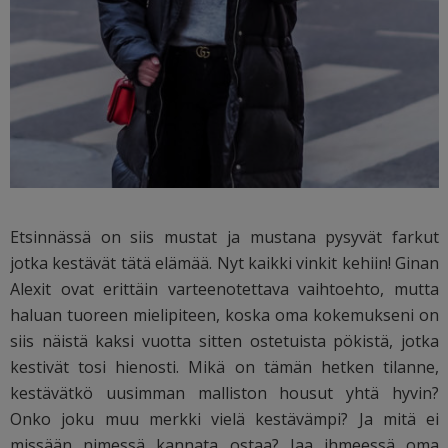
Etsinnässä on siis mustat ja mustana pysyvät farkut
jotka kestävät tätä elämää. Nyt kaikki vinkit kehiin! Ginan
Alexit ovat erittäin varteenotettava vaihtoehto, mutta
haluan tuoreen mielipiteen, koska oma kokemukseni on
siis näistä kaksi vuotta sitten ostetuista pökistä, jotka
kestivät tosi hienosti. Mikä on tämän hetken tilanne,
kestävätkö uusimman malliston housut yhtä hyvin?
Onko joku muu merkki vielä kestävämpi? Ja mitä ei
missään nimessä kannata ostaa? Jaa ihmeessä oma