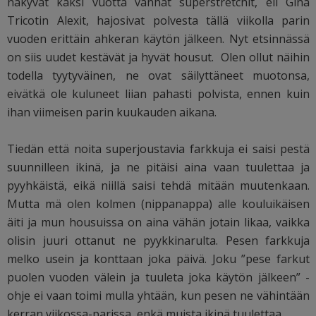
näkyvät kaksi vuotta vanhat superstretchit, eli Gina
Tricotin Alexit, hajosivat polvesta tällä viikolla parin
vuoden erittäin ahkeran käytön jälkeen. Nyt etsinnässä
on siis uudet kestävät ja hyvät housut. Olen ollut näihin
todella tyytyväinen, ne ovat säilyttäneet muotonsa,
eivätkä ole kuluneet liian pahasti polvista, ennen kuin
ihan viimeisen parin kuukauden aikana.
Tiedän että noita superjoustavia farkkuja ei saisi pestä
suunnilleen ikinä, ja ne pitäisi aina vaan tuulettaa ja
pyyhkäistä, eikä niillä saisi tehdä mitään muutenkaan.
Mutta mä olen kolmen (nippanappa) alle kouluikäisen
äiti ja mun housuissa on aina vähän jotain likaa, vaikka
olisin juuri ottanut ne pyykkinarulta. Pesen farkkuja
melko usein ja konttaan joka päivä. Joku ”pese farkut
puolen vuoden välein ja tuuleta joka käytön jälkeen” -
ohje ei vaan toimi mulla yhtään, kun pesen ne vähintään
kerran viikossa-parissa, enkä muista ikinä tuulettaa.