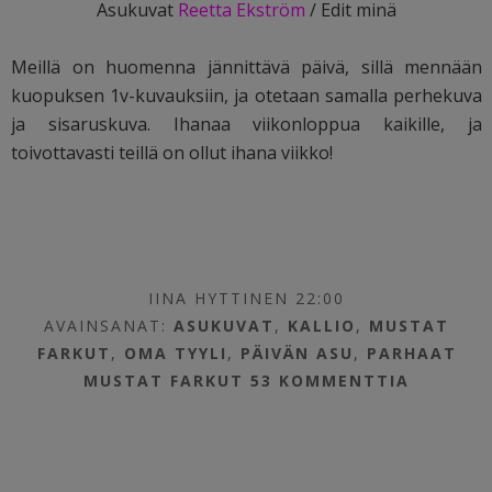
Asukuvat
Reetta Ekström
/ Edit minä
Meillä on huomenna jännittävä päivä, sillä mennään
kuopuksen 1v-kuvauksiin, ja otetaan samalla perhekuva
ja sisaruskuva. Ihanaa viikonloppua kaikille, ja
toivottavasti teillä on ollut ihana viikko!
IINA HYTTINEN 22:00
AVAINSANAT:
ASUKUVAT
,
KALLIO
,
MUSTAT
FARKUT
,
OMA TYYLI
,
PÄIVÄN ASU
,
PARHAAT
MUSTAT FARKUT
53 KOMMENTTIA