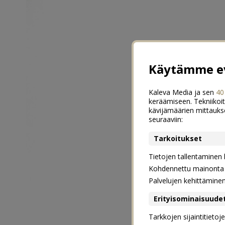
Käytämme ev
Kaleva Media ja sen
40
keräämiseen. Tekniikoit
kävijämäärien mittauks
seuraaviin:
Tarkoitukset
Tietojen tallentaminen la
Kohdennettu mainonta j
Palvelujen kehittämine
Erityisominaisuude
Tarkkojen sijaintitieto