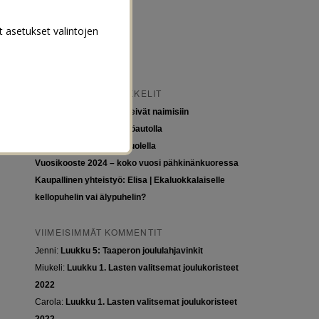
t asetukset valintojen
VIIMEISIMMÄT ARTIKKELIT
Tytöt kuuluvat kouluun, eivät naimisiin
Euroopan roadtrip sähköautolla
Tyttöjen ja tasa-arvon puolella
Vuosikooste 2024 – koko vuosi pähkinänkuoressa
Kaupallinen yhteistyö: Elisa | Ekaluokkalaiselle
kellopuhelin vai älypuhelin?
VIIMEISIMMÄT KOMMENTIT
Jenni
:
Luukku 5: Taaperon joululahjavinkit
Miukeli
:
Luukku 1. Lasten valitsemat joulukoristeet
2022
Carola
:
Luukku 1. Lasten valitsemat joulukoristeet