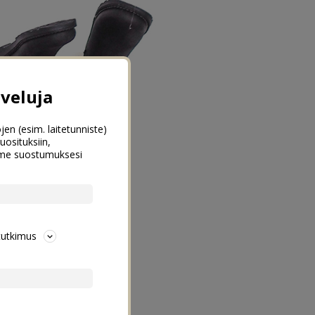
veluja
jen (esim. laitetunniste)
uosituksiin,
emme suostumuksesi
tutkimus