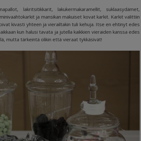
allot, lakritsitikkarit, lakukermakaramellit, suklaasydämet,
inivaahtokarkit ja mansikan makuiset kovat karkit. Karkit valittiin
at kivasti yhteen ja vierailtakin tuli kehuja. Itse en ehtinyt edes
paikkaan kun halusi tavata ja jutella kaikkien vieraiden kanssa edes
lä, mutta tärkeintä olikin että vieraat tykkäsivät!