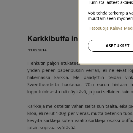
Tunnista laitteet aktiivi
Voit tehdä tarkempia va
muuttamiseen myöhemmin
Tietosuoja Kaleva Med
Karkkibuffa in action
ASETUKSET
11.02.2014
Hehkutin paljon etukäteen karkkibuffetia täällä hääb
yhden pienen paperipussin verran, eli ne eivät lop
hakemassa karkkia. Me päädyttiin teidän vink
Sweetheartista huokeaan 70:n euron hintaan hääp
lopputuloksesta tuli näyttävä, ja juuri sellainen kuin o
Karkkeja me osteltiin vähän sieltä sun täältä, eikä pi
kiloa, eli reilut 100g per vieras, mutta tietenkin t
kevyitä karkkeja kuten vaahtokarkkeja osaksi buffaa. Y
jotain sopivaa syötävää.