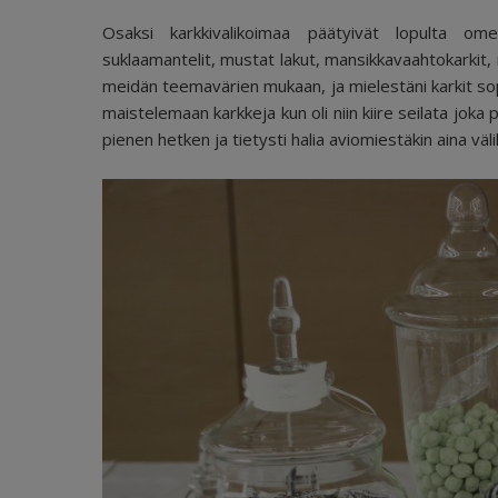
Osaksi karkkivalikoimaa päätyivät lopulta omenap
suklaamantelit, mustat lakut, mansikkavaahtokarkit, m
meidän teemavärien mukaan, ja mielestäni karkit sopiv
maistelemaan karkkeja kun oli niin kiire seilata joka 
pienen hetken ja tietysti halia aviomiestäkin aina välil