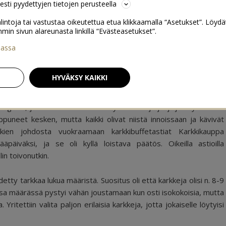
sesti pyydettyjen tietojen perusteella
lintoja tai vastustaa oikeutettua etua klikkaamalla “Asetukset”. Löydä
 sivun alareunasta linkillä “Evästeasetukset”.
iassa
5
HYVÄKSY KAIKKI
logissa, ja se todella oli menestys! Karkkeja jäi jäljelle yhteensä
puneet kesken, mutta kaikki olivat niistä innoissaan ja kävivät
kien johdosta vuokraamaan karkkibuffetastiat Karkkikauppa
äiväksi, ja se oli kyllä loistava päätös. Oikeilla astioilla
lin toivonutkin.
detty tarkkaa lukua määristä. Suositus oli että karkkeja olisi n. 8-9
uossa määrässä pystyi vähän joustamaan kun osti isokokoisia, mutta
ritettiin valita paljon erilaisia karkkeja, jotta jokaiselle löytyisi