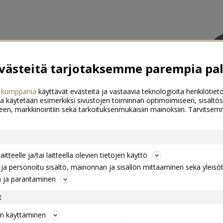
ästeitä tarjotaksemme parempia pal
 kumppania
käyttävät evästeitä ja vastaavia teknologioita henkilötieto
a käytetään esimerkiksi sivustojen toiminnan optimoimiseen, sisältös
een, markkinointiin sekä tarkoituksenmukaisiin mainoksiin. Tarvits
itteelle ja/tai laitteella olevien tietojen käyttö
a personoitu sisältö, mainonnan ja sisällön mittaaminen sekä yleisö
n ja parantaminen
t
jen käyttäminen