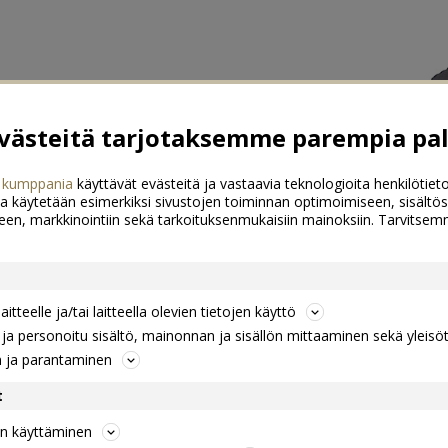
ästeitä tarjotaksemme parempia pal
 kumppania
käyttävät evästeitä ja vastaavia teknologioita henkilötieto
a käytetään esimerkiksi sivustojen toiminnan optimoimiseen, sisältös
een, markkinointiin sekä tarkoituksenmukaisiin mainoksiin. Tarvits
itteelle ja/tai laitteella olevien tietojen käyttö
a personoitu sisältö, mainonnan ja sisällön mittaaminen sekä yleisö
n ja parantaminen
t
jen käyttäminen