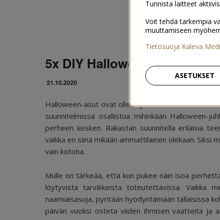
Tunnista laitteet aktiivi
Voit tehdä tarkempia va
muuttamiseen myöhemmin
Tietosuoja Kaleva Med
5x DIY Halloween-asut perhee
ASETUKSET
21.10.2020
Halloween-asut ovat olleet jo kovassa mietinnässä kulu
suunnitelmissa osallistua mihinkään Halloween-juh
perheen kesken. Rakastan suunnitella erilaisia t
vaikka en siinä mikään ammattilainen olekaan. Siksi 
vain kotona.
Mulle on tärkeää, että kun pukee näin isoa perhettä 
löytyvistä tarvikkeista toteutettavissa. Vaikka 
naamiaisasuja, pyritään hyödyntämään tällaisissa k
päivän vuoksi osteta viiden ihmisen vaatteita ja 