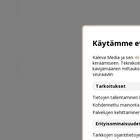
Käytämme ev
Kaleva Media ja sen
40
keräämiseen. Tekniikoit
kävijämäärien mittauks
seuraaviin:
Tarkoitukset
Tietojen tallentaminen la
Kohdennettu mainonta j
Palvelujen kehittämine
Erityisominaisuude
Tarkkojen sijaintitieto