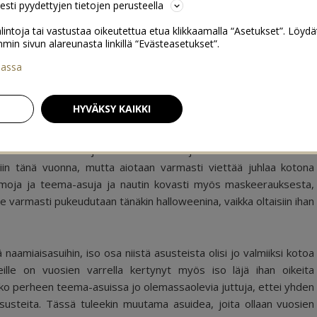
sesti pyydettyjen tietojen perusteella
lintoja tai vastustaa oikeutettua etua klikkaamalla “Asetukset”. Löydä
 sivun alareunasta linkillä “Evästeasetukset”.
iassa
lle
1
HYVÄKSY KAIKKI
neina viikkoina ja ensi viikolla onkin jo niiden aika. Meillä ei ole
liin tänä vuonna, mutta aiotaan varmasti viettää juhlaa kotona
eemoja ja teema-asuja ja nautin kovasti myös maskeerauksesta,
me varmasti pukeudutaan tänäkin halloweenina, vaikka oltaisiin ihan
naamiaisasuihin, iso osa niistä asusteista olisi jo valmiiksi kotoa
meille on vuosien varrella kertynyt myös iso läjä ihan oikeita
oko perheen teema-asuissa jo olemassaolevia juttuja, ettei yhden
asusteita. Tässä tuleekin muutama asuidea, joita ollaan vuosien