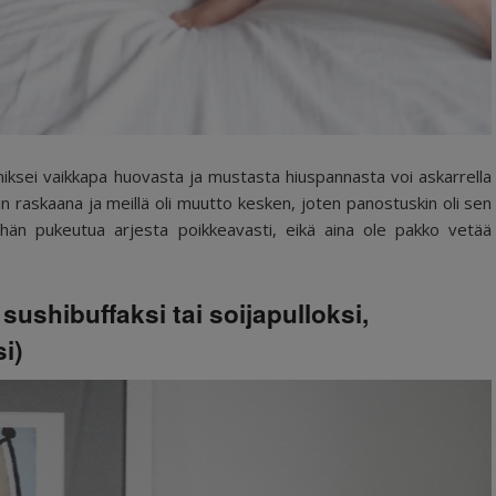
 miksei vaikkapa huovasta ja mustasta hiuspannasta voi askarrella
in raskaana ja meillä oli muutto kesken, joten panostuskin oli sen
ähän pukeutua arjesta poikkeavasti, eikä aina ole pakko vetää
ushibuffaksi tai soijapulloksi,
si)