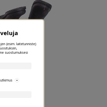
veluja
jen (esim. laitetunniste)
uosituksiin,
emme suostumuksesi
tutkimus