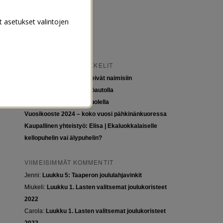
t asetukset valintojen
VIIMEISIMMÄT ARTIKKELIT
Tytöt kuuluvat kouluun, eivät naimisiin
Euroopan roadtrip sähköautolla
Tyttöjen ja tasa-arvon puolella
Vuosikooste 2024 – koko vuosi pähkinänkuoressa
Kaupallinen yhteistyö: Elisa | Ekaluokkalaiselle
kellopuhelin vai älypuhelin?
VIIMEISIMMÄT KOMMENTIT
Jenni
:
Luukku 5: Taaperon joululahjavinkit
Miukeli
:
Luukku 1. Lasten valitsemat joulukoristeet
2022
Carola
:
Luukku 1. Lasten valitsemat joulukoristeet