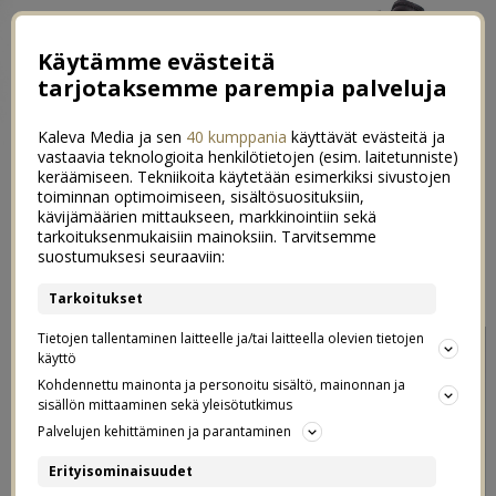
Käytämme evästeitä
tarjotaksemme parempia palveluja
Kaleva Media ja sen
40 kumppania
käyttävät evästeitä ja
vastaavia teknologioita henkilötietojen (esim. laitetunniste)
keräämiseen. Tekniikoita käytetään esimerkiksi sivustojen
toiminnan optimoimiseen, sisältösuosituksiin,
kävijämäärien mittaukseen, markkinointiin sekä
Kato mua kun mä kävelen
tarkoituksenmukaisiin mainoksiin. Tarvitsemme
7
suostumuksesi seuraaviin:
02.01.2018
Tarkoitukset
Tietojen tallentaminen laitteelle ja/tai laitteella olevien tietojen
käyttö
Kohdennettu mainonta ja personoitu sisältö, mainonnan ja
sisällön mittaaminen sekä yleisötutkimus
Palvelujen kehittäminen ja parantaminen
Erityisominaisuudet