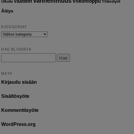
Vanhemmuus
Vaatteet
Viikonloppu
Yhteistyöt
Ulkoilu
Äitiys
KATEGORIAT
Kategoriat
HAE BLOGISTA
Haku:
META
Kirjaudu sisään
Sisältösyöte
Kommenttisyöte
WordPress.org