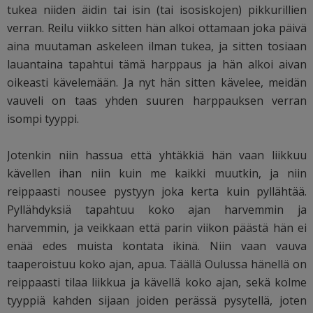
tukea niiden äidin tai isin (tai isosiskojen) pikkurillien
verran. Reilu viikko sitten hän alkoi ottamaan joka päivä
aina muutaman askeleen ilman tukea, ja sitten tosiaan
lauantaina tapahtui tämä harppaus ja hän alkoi aivan
oikeasti kävelemään. Ja nyt hän sitten kävelee, meidän
vauveli on taas yhden suuren harppauksen verran
isompi tyyppi.
Jotenkin niin hassua että yhtäkkiä hän vaan liikkuu
kävellen ihan niin kuin me kaikki muutkin, ja niin
reippaasti nousee pystyyn joka kerta kuin pyllähtää.
Pyllähdyksiä tapahtuu koko ajan harvemmin ja
harvemmin, ja veikkaan että parin viikon päästä hän ei
enää edes muista kontata ikinä. Niin vaan vauva
taaperoistuu koko ajan, apua. Täällä Oulussa hänellä on
reippaasti tilaa liikkua ja kävellä koko ajan, sekä kolme
tyyppiä kahden sijaan joiden perässä pysytellä, joten