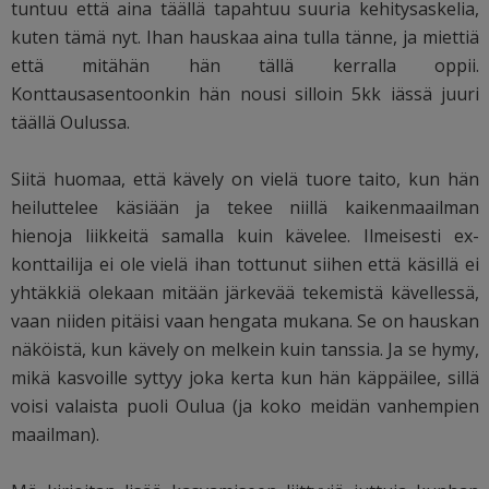
tuntuu että aina täällä tapahtuu suuria kehitysaskelia,
kuten tämä nyt. Ihan hauskaa aina tulla tänne, ja miettiä
että mitähän hän tällä kerralla oppii.
Konttausasentoonkin hän nousi silloin 5kk iässä juuri
täällä Oulussa.
Siitä huomaa, että kävely on vielä tuore taito, kun hän
heiluttelee käsiään ja tekee niillä kaikenmaailman
hienoja liikkeitä samalla kuin kävelee. Ilmeisesti ex-
konttailija ei ole vielä ihan tottunut siihen että käsillä ei
yhtäkkiä olekaan mitään järkevää tekemistä kävellessä,
vaan niiden pitäisi vaan hengata mukana. Se on hauskan
näköistä, kun kävely on melkein kuin tanssia. Ja se hymy,
mikä kasvoille syttyy joka kerta kun hän käppäilee, sillä
voisi valaista puoli Oulua (ja koko meidän vanhempien
maailman).