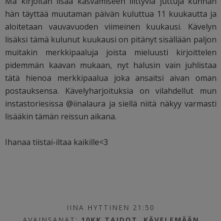
Mä kirjoitan lisää kasvamiseen liittyviä juttuja kunhan
hän täyttää muutaman päivän kuluttua 11 kuukautta ja
aloitetaan vauvavuoden viimeinen kuukausi. Kävelyn
lisäksi tämä kulunut kuukausi on pitänyt sisällään paljon
muitakin merkkipaaluja joista mieluusti kirjoittelen
pidemmän kaavan mukaan, nyt halusin vain juhlistaa
tätä hienoa merkkipaalua joka ansaitsi aivan oman
postauksensa. Kävelyharjoituksia on vilahdellut mun
instastoriesissa @iinalaura ja siellä niitä näkyy varmasti
lisääkin tämän reissun aikana.
Ihanaa tiistai-iltaa kaikille<3
IINA HYTTINEN 21:50
AVAINSANAT:
10KK TAIDOT
,
KÄVELEMÄÄN