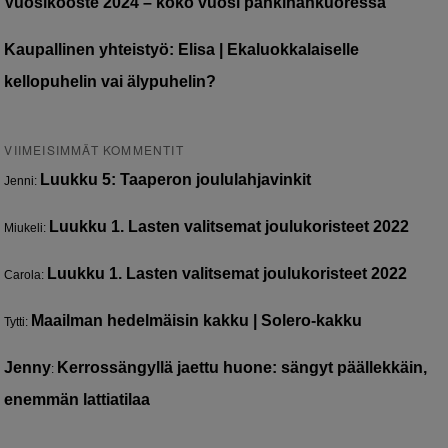
Vuosikooste 2024 – koko vuosi pähkinänkuoressa
Kaupallinen yhteistyö: Elisa | Ekaluokkalaiselle
kellopuhelin vai älypuhelin?
VIIMEISIMMÄT KOMMENTIT
Luukku 5: Taaperon joululahjavinkit
Jenni
:
Luukku 1. Lasten valitsemat joulukoristeet 2022
Miukeli
:
Luukku 1. Lasten valitsemat joulukoristeet 2022
Carola
:
Maailman hedelmäisin kakku | Solero-kakku
Tytti
:
Jenny
Kerrossängyllä jaettu huone: sängyt päällekkäin,
:
enemmän lattiatilaa