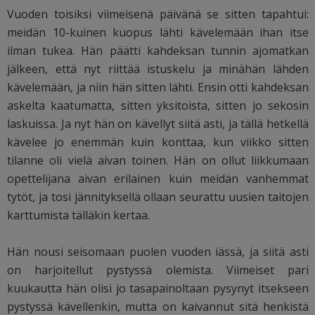
Vuoden toisiksi viimeisenä päivänä se sitten tapahtui:
meidän 10-kuinen kuopus lähti kävelemään ihan itse
ilman tukea. Hän päätti kahdeksan tunnin ajomatkan
jälkeen, että nyt riittää istuskelu ja minähän lähden
kävelemään, ja niin hän sitten lähti. Ensin otti kahdeksan
askelta kaatumatta, sitten yksitoista, sitten jo sekosin
laskuissa. Ja nyt hän on kävellyt siitä asti, ja tällä hetkellä
kävelee jo enemmän kuin konttaa, kun viikko sitten
tilanne oli vielä aivan toinen. Hän on ollut liikkumaan
opettelijana aivan erilainen kuin meidän vanhemmat
tytöt, ja tosi jännityksellä ollaan seurattu uusien taitojen
karttumista tälläkin kertaa.
Hän nousi seisomaan puolen vuoden iässä, ja siitä asti
on harjoitellut pystyssä olemista. Viimeiset pari
kuukautta hän olisi jo tasapainoltaan pysynyt itsekseen
pystyssä kävellenkin, mutta on kaivannut sitä henkistä