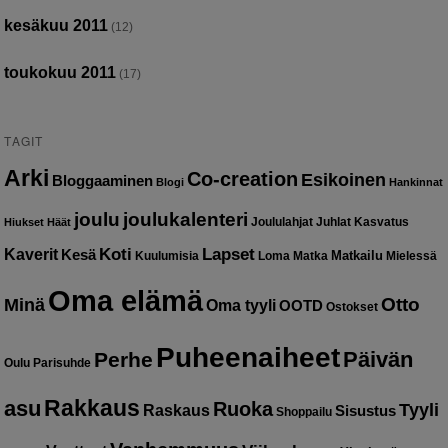
kesäkuu 2011
(12)
toukokuu 2011
(17)
TAGIT
Arki
Co-creation
Esikoinen
Bloggaaminen
Blogi
Hankinnat
joulu
joulukalenteri
Joululahjat
Juhlat
Kasvatus
Hiukset
Häät
Kaverit
Koti
Lapset
Kesä
Matkailu
Kuulumisia
Loma
Matka
Mielessä
Oma elämä
Otto
Minä
Oma tyyli
OOTD
Ostokset
Puheenaiheet
Päivän
Perhe
Oulu
Parisuhde
Rakkaus
asu
Ruoka
Tyyli
Raskaus
Sisustus
Shoppailu