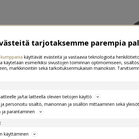
ästeitä tarjotaksemme parempia pal
 kumppania
käyttävät evästeitä ja vastaavia teknologioita henkilötieto
a käytetään esimerkiksi sivustojen toiminnan optimoimiseen, sisältös
een, markkinointiin sekä tarkoituksenmukaisiin mainoksiin. Tarvits
itteelle ja/tai laitteella olevien tietojen käyttö
a personoitu sisältö, mainonnan ja sisällön mittaaminen sekä yleisö
n ja parantaminen
t
jen käyttäminen