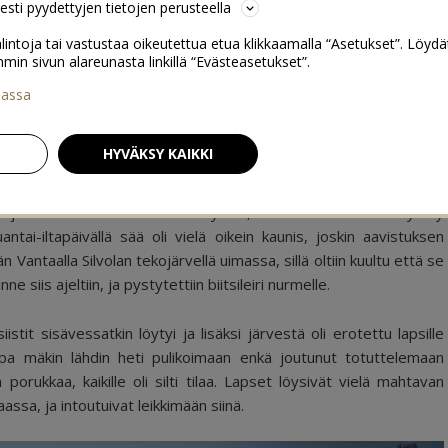
sesti pyydettyjen tietojen perusteella
lintoja tai vastustaa oikeutettua etua klikkaamalla “Asetukset”. Löydä
 sivun alareunasta linkillä “Evästeasetukset”.
iassa
11
HYVÄKSY KAIKKI
u ja sittemmin Kiiraksi nimitetty. No, meille se oli Klaara-myrsky
ntai-iltapäivällä sää oli vielä oikein kaunis, joskin aavistuksen
Vantaalla Silvolan tekojärvellä uimassa, sillä oltiin kuultu että se
e siis ajeltiin, ja pystytettiin biitsileiri nurmelle.
siistit sisävessatkin löytyi ja lisäksi järvestä oli erotettu lapsille
jopa mäkin lähdin heti pulikoimaan enkä joutunut totuttelemaan
 porukkaa, kaikille oli silti tilaa. Lapset löysivät vielä mahtavan
assa, ja intoutuivat leikkimään siinä.