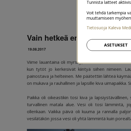
Tunnista laitteet aktiivi
Voit tehdä tarkempia va
muuttamiseen myöhemmin
Tietosuoja Kaleva Med
Vain hetkeä ennen myrskyä
ASETUKSET
19.08.2017
Viime lauantaina oli myrsky, ensin Klaaraksi kutsutt
kun tytöt jo kerkesivät kiintyä siihen nimeen. Laua
painostava ja helteinen. Me päätettiin lähteä käymään 
on mukava ja rauhallinen ja lapsille kiva uimapaikka. Sinn
Paikka oli oikeastikin tosi kiva ja lapsiystävällinen, 
turvallinen matala alue. Vesi oli tosi lämmintä, 
ollenkaan. Vaikka päivä oli kuuma ja rannalla paljon
vesilätäkön jossa vesi oli yhtä lämmintä kuin porealta