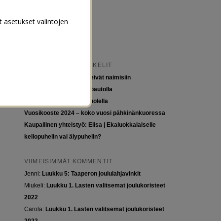
t asetukset valintojen
VIIMEISIMMÄT ARTIKKELIT
Tytöt kuuluvat kouluun, eivät naimisiin
Euroopan roadtrip sähköautolla
Tyttöjen ja tasa-arvon puolella
Vuosikooste 2024 – koko vuosi pähkinänkuoressa
Kaupallinen yhteistyö: Elisa | Ekaluokkalaiselle
kellopuhelin vai älypuhelin?
VIIMEISIMMÄT KOMMENTIT
Jenni
:
Luukku 5: Taaperon joululahjavinkit
Miukeli
:
Luukku 1. Lasten valitsemat joulukoristeet
2022
Carola
:
Luukku 1. Lasten valitsemat joulukoristeet