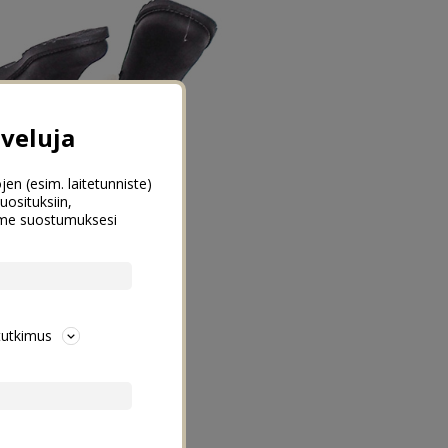
veluja
jen (esim. laitetunniste)
uosituksiin,
emme suostumuksesi
tutkimus