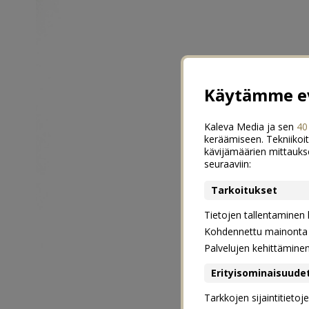
Käytämme ev
Kaleva Media ja sen
40
keräämiseen. Tekniikoit
kävijämäärien mittauks
seuraaviin:
Tarkoitukset
Tietojen tallentaminen la
Kohdennettu mainonta j
Palvelujen kehittämine
Erityisominaisuude
Tarkkojen sijaintitieto