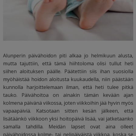
Alunperin päivähoidon piti alkaa jo helmikuun alusta,
mutta tajuttiin, että tämä hiihtoloma olisi tullut heti
siihen aloituksen päälle. Päätettiin siis ihan suosiolla
myöhäistää hoidon aloitusta kuukaudella, niin päästään
kunnolla harjoittelemaan ilman, että heti tulee pitkä
tauko. Päivähoitoa on ainakin tämän kevään ajan
kolmena päivänä viikossa, joten viikkoihin jää hyvin myös
vapaapäiviä. Katsotaan sitten kesän jälkeen, että
lisätäänkö viikkoon yksi hoitopäivä lisää, vai jatketaanko
samalla tahdilla. Meidän lapset ovat aina olleet
päivähoidossa kolme- tai nelipäiväistä viikkoa, koska se