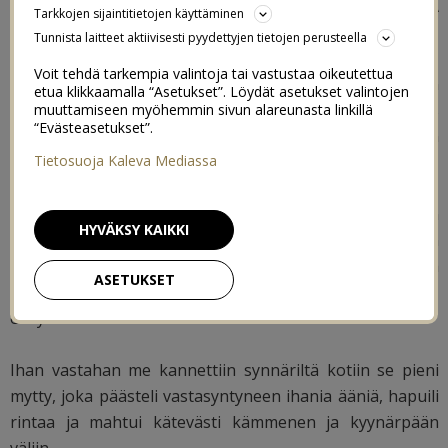
ensimmäistä kertaa. Ja siitäkin on jo neljä vuotta. NELJÄ
Tarkkojen sijaintitietojen käyttäminen
vuotta.
Tunnista laitteet aktiivisesti pyydettyjen tietojen perusteella
Voit tehdä tarkempia valintoja tai vastustaa oikeutettua
Ihan vasta me pyyhittiin kyyneliä silmäkulmasta lasten
etua klikkaamalla “Asetukset”. Löydät asetukset valintojen
ensimmäisessä kevätjuhlassa, kun kaksivuotias
muuttamiseen myöhemmin sivun alareunasta linkillä
“Evästeasetukset”.
keskimmäinenkin siellä esiintyi muiden ryhmäläisten
kanssa niin hienosti.
Tietosuoja Kaleva Mediassa
Ihan vasta mä lyllersin viimeisilläni raskaana meidän
HYVÄKSY KAIKKI
isompien lasten joulujuhlaan siihen samaan päiväkotiin
ja kökötin mahani kanssa siellä päiväkodin penkillä
ASETUKSET
juhlasalissa katsomassa esikoisen ihanaa Frozen-
esitystä.
Ihan vastahan me kannettiin synnäriltä kotiin se pieni
mytty, joka päästeli vastasyntyneen ihania ääniä, hapuili
rintaa ja mahtui kätevästi kämmenen ja kyynärpään
väliin.