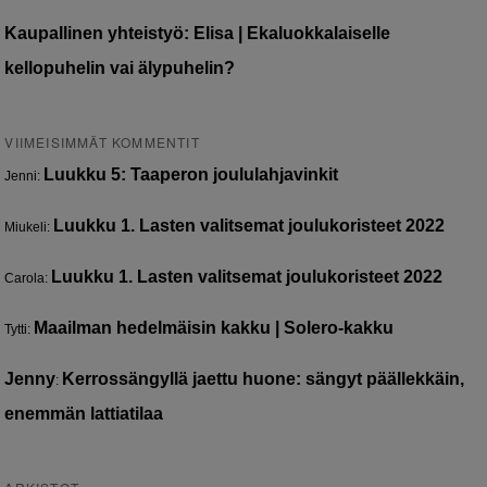
Kaupallinen yhteistyö: Elisa | Ekaluokkalaiselle
kellopuhelin vai älypuhelin?
VIIMEISIMMÄT KOMMENTIT
Luukku 5: Taaperon joululahjavinkit
Jenni
:
Luukku 1. Lasten valitsemat joulukoristeet 2022
Miukeli
:
Luukku 1. Lasten valitsemat joulukoristeet 2022
Carola
:
Maailman hedelmäisin kakku | Solero-kakku
Tytti
:
Jenny
Kerrossängyllä jaettu huone: sängyt päällekkäin,
:
enemmän lattiatilaa