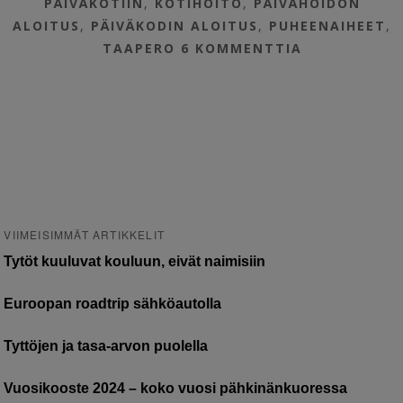
PÄIVÄKOTIIN
,
KOTIHOITO
,
PÄIVÄHOIDON
ALOITUS
,
PÄIVÄKODIN ALOITUS
,
PUHEENAIHEET
,
TAAPERO
6 KOMMENTTIA
VIIMEISIMMÄT ARTIKKELIT
Tytöt kuuluvat kouluun, eivät naimisiin
Euroopan roadtrip sähköautolla
Tyttöjen ja tasa-arvon puolella
Vuosikooste 2024 – koko vuosi pähkinänkuoressa