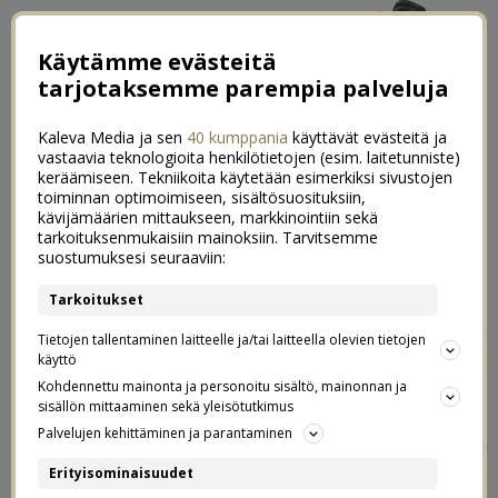
Käytämme evästeitä
tarjotaksemme parempia palveluja
Kaleva Media ja sen
40 kumppania
käyttävät evästeitä ja
vastaavia teknologioita henkilötietojen (esim. laitetunniste)
keräämiseen. Tekniikoita käytetään esimerkiksi sivustojen
toiminnan optimoimiseen, sisältösuosituksiin,
kävijämäärien mittaukseen, markkinointiin sekä
Viimeinen viikko kotihoidossa
tarkoituksenmukaisiin mainoksiin. Tarvitsemme
6
suostumuksesi seuraaviin:
17.02.2019
Tarkoitukset
Viikon kuluttua meidän taaperolla alkaa päivähoidon
Tietojen tallentaminen laitteelle ja/tai laitteella olevien tietojen
pehmeä lasku ja parin viikon kuluttua sitten se ihan
käyttö
oikea päivähoito.
Kohdennettu mainonta ja personoitu sisältö, mainonnan ja
sisällön mittaaminen sekä yleisötutkimus
Palvelujen kehittäminen ja parantaminen
Ihan eilen me vasta piru vie harjoiteltiin esikoisen ja
keskimmäisen kanssa päiväkotiin menemistä
Erityisominaisuudet