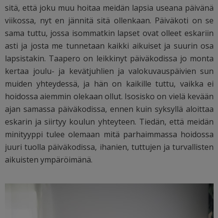
sitä, että joku muu hoitaa meidän lapsia useana päivänä
viikossa, nyt en jännitä sitä ollenkaan. Päiväkoti on se
sama tuttu, jossa isommatkin lapset ovat olleet eskariin
asti ja josta me tunnetaan kaikki aikuiset ja suurin osa
lapsistakin. Taapero on leikkinyt päiväkodissa jo monta
kertaa joulu- ja kevätjuhlien ja valokuvauspäivien sun
muiden yhteydessä, ja hän on kaikille tuttu, vaikka ei
hoidossa aiemmin olekaan ollut. Isosisko on vielä kevään
ajan samassa päiväkodissa, ennen kuin syksyllä aloittaa
eskarin ja siirtyy koulun yhteyteen. Tiedän, että meidän
minityyppi tulee olemaan mitä parhaimmassa hoidossa
juuri tuolla päiväkodissa, ihanien, tuttujen ja turvallisten
aikuisten ympäröimänä.