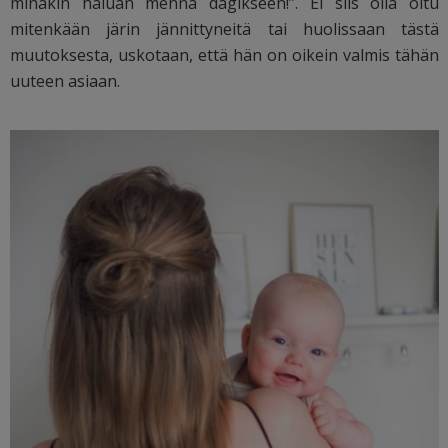
minäkin haluan mennä dagikseen!”. Ei siis olla oltu
mitenkään järin jännittyneitä tai huolissaan tästä
muutoksesta, uskotaan, että hän on oikein valmis tähän
uuteen asiaan.