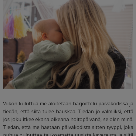
Viikon kuluttua me aloitetaan harjoittelu päiväkodissa ja
tiedän, että siitä tulee hauskaa. Tiedän jo valmiiksi, että
jos joku itkee ekana oikeana hoitopäivänä, se olen minä.
Tiedän, että me haetaan päiväkodista sitten tyyppi, joka
puhua pulputtaa taukoamatta uusista kavereista ja siitä