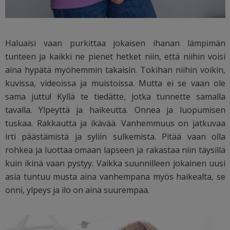
Haluaisi vaan purkittaa jokaisen ihanan lämpimän
tunteen ja kaikki ne pienet hetket niin, että niihin voisi
aina hypätä myöhemmin takaisin. Tokihan niihin voikin,
kuvissa, videoissa ja muistoissa. Mutta ei se vaan ole
sama juttu! Kyllä te tiedätte, jotka tunnette samalla
tavalla. Ylpeyttä ja haikeutta. Onnea ja luopumisen
tuskaa. Rakkautta ja ikävää. Vanhemmuus on jatkuvaa
irti päästämistä ja syliin sulkemista. Pitää vaan olla
rohkea ja luottaa omaan lapseen ja rakastaa niin täysillä
kuin ikinä vaan pystyy. Vaikka suunnilleen jokainen uusi
asia tuntuu musta aina vanhempana myös haikealta, se
onni, ylpeys ja ilo on aina suurempaa.