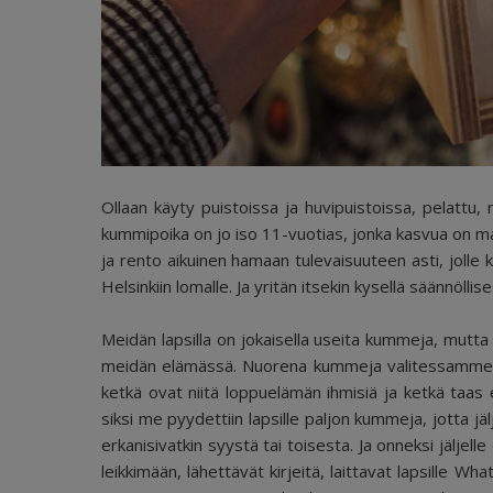
Ollaan käyty puistoissa ja huvipuistoissa, pelatt
kummipoika on jo iso 11-vuotias, jonka kasvua on mah
ja rento aikuinen hamaan tulevaisuuteen asti, jolle kum
Helsinkiin lomalle. Ja yritän itsekin kysellä säännöllise
Meidän lapsilla on jokaisella useita kummeja, mutta 
meidän elämässä. Nuorena kummeja valitessamme te
ketkä ovat niitä loppuelämän ihmisiä ja ketkä taas ei
siksi me pyydettiin lapsille paljon kummeja, jotta jäl
erkanisivatkin syystä tai toisesta. Ja onneksi jälje
leikkimään, lähettävät kirjeitä, laittavat lapsille Wha