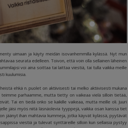
u, menty uimaan ja käyty meidän isovanhemmilla kylässä. Nyt mun
tavaa seurata edelleen. Toivon, että voin olla sellainen läheinen
milapsi voi aina soittaa tai laittaa viestiä, tai tulla vaikka meille
sti kuulumisia.
heistä ehkä n. puolet on aktiivisesti tai melko aktiivisesti mukana
imme parhaamme, mutta tietty on vaikeaa vielä silloin tietää,
vät. Tai en tiedä onko se kaikille vaikeaa, mutta meille oli. Juuri
jelle jäisi myös niitä läsnäolevia tyyppejä, vaikka osan kanssa tiet
lle on jäänyt ihan mahtavia kummeja, jotka käyvät kylässä, pyytävät
tsappissa viestiä ja tulevat synttäreille silloin kun sellaisia pystyy