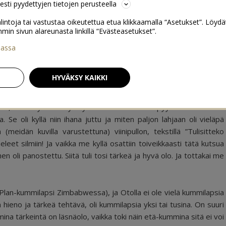
sesti pyydettyjen tietojen perusteella
lintoja tai vastustaa oikeutettua etua klikkaamalla “Asetukset”. Löydä
 sivun alareunasta linkillä “Evästeasetukset”.
iassa
dettiin kummiksi
0
HYVÄKSY KAIKKI
tä, mutta yksi oli kyllä ylitse muiden! Meitä pyydettiin nimittäin
e oli kyllä niin ihana juttu ja miten paljon lahjaan oli vieläpä
eidän kuvilla varustettuna) viinipullon, tekstillä ”Tulisitteko
neleet silmiin! Ja vaikka me kyllä osattiin toiveikkaasti tätä kutsua
iihen oli panostettu. Siitä tuli tosi tärkeä ja hyvä olo. Ja tottakai me
Plan-kummilapsi Zimbabwessa), ja Otolla ei ole vielä kummilapsia
n hieno ja tärkeä tehtävä, oli kummilapsia yksi tai tusina. On suuri
mina tärkeintä on läsnäolo, vaikka toki näin etä-kummina sitä ei voi