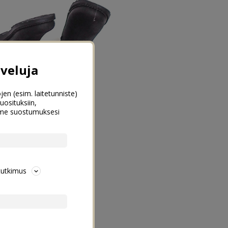
veluja
jen (esim. laitetunniste)
uosituksiin,
emme suostumuksesi
tutkimus