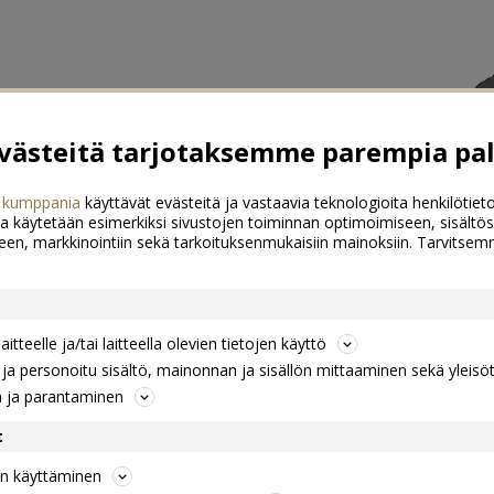
ästeitä tarjotaksemme parempia pal
 kumppania
käyttävät evästeitä ja vastaavia teknologioita henkilötieto
a käytetään esimerkiksi sivustojen toiminnan optimoimiseen, sisältös
een, markkinointiin sekä tarkoituksenmukaisiin mainoksiin. Tarvits
itteelle ja/tai laitteella olevien tietojen käyttö
a personoitu sisältö, mainonnan ja sisällön mittaaminen sekä yleisö
n ja parantaminen
t
jen käyttäminen