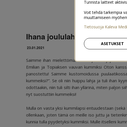
Tunnista laitteet aktiivi
Voit tehdä tarkempia va
muuttamiseen myöhemmin
Tietosuoja Kaleva Med
Ihana joululahja – meitä pyy
ASETUKSET
23.01.2021
Saimme ihan mielettömän ihania joululahjoja läheisil
Emilian ja Topiaksen vauvan kummiksi Oton kanssa. S
panostettu! Saimme kustomoidussa puulaatikossa (m
kummeiksi?”. Se oli niin huippu lahja ja tuli ihan kyy
odottaakin, niin tuli silti ihan yllärinä, miten paljon s
nyt suostuttiin kummeiksi!
Mulla on vasta yksi kummilapsi entuudestaan (sekä 
ollenkaan, joten tämä on meille iso juttu ja tietenki
kunnia tulla pyydetyksi kummiksi. Mulle itselleni kum