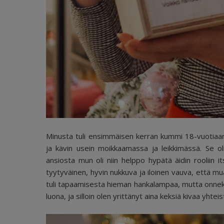
Minusta tuli ensimmäisen kerran kummi 18-vuotiaana 
ja kävin usein moikkaamassa ja leikkimässä. Se o
ansiosta mun oli niin helppo hypätä äidin rooliin 
tyytyväinen, hyvin nukkuva ja iloinen vauva, että mua
tuli tapaamisesta hieman hankalampaa, mutta onneksi
luona, ja silloin olen yrittänyt aina keksiä kivaa yhtei