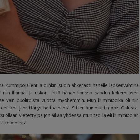
kummipojalleni ja olinkin silloin ahkerasti hänelle lapsenvahtina
li niin ihanaa! Ja uskon, että hänen kanssa saadun kokemuksen
itse vain puolitoista vuotta myöhemmin. Mun kummipoika oli niin
 ei ikinä jännittänyt hoitaa häntä. Sitten kun muutin pois Oulusta,
 ollaan vietetty paljon aikaa yhdessä mun tädillä eli kummipojan
stä tekemistä.