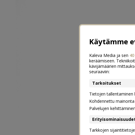
Käytämme ev
Kaleva Media ja sen
40
keräämiseen. Tekniikoit
kävijämäärien mittauks
seuraaviin:
Tarkoitukset
Tietojen tallentaminen la
Kohdennettu mainonta j
Palvelujen kehittämine
Erityisominaisuude
Tarkkojen sijaintitieto