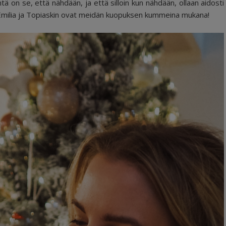
intä on se, että nähdään, ja että silloin kun nähdään, ollaan aidosti
n Emilia ja Topiaskin ovat meidän kuopuksen kummeina mukana!