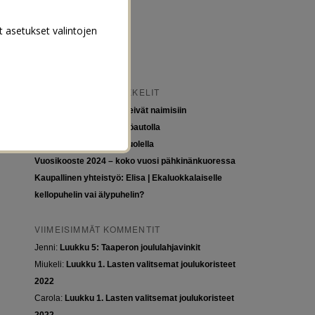
t asetukset valintojen
VIIMEISIMMÄT ARTIKKELIT
Tytöt kuuluvat kouluun, eivät naimisiin
Euroopan roadtrip sähköautolla
Tyttöjen ja tasa-arvon puolella
Vuosikooste 2024 – koko vuosi pähkinänkuoressa
Kaupallinen yhteistyö: Elisa | Ekaluokkalaiselle
kellopuhelin vai älypuhelin?
VIIMEISIMMÄT KOMMENTIT
Jenni
:
Luukku 5: Taaperon joululahjavinkit
Miukeli
:
Luukku 1. Lasten valitsemat joulukoristeet
2022
Carola
:
Luukku 1. Lasten valitsemat joulukoristeet