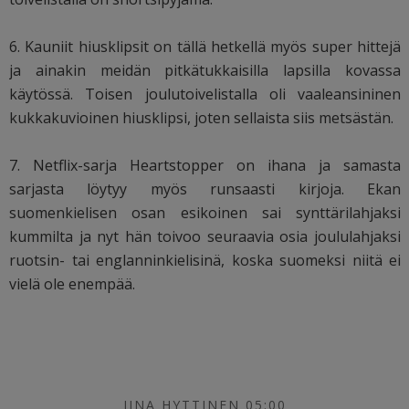
6. Kauniit hiusklipsit on tällä hetkellä myös super hittejä
ja ainakin meidän pitkätukkaisilla lapsilla kovassa
käytössä. Toisen joulutoivelistalla oli vaaleansininen
kukkakuvioinen hiusklipsi, joten sellaista siis metsästän.
7. Netflix-sarja Heartstopper on ihana ja samasta
sarjasta löytyy myös runsaasti kirjoja. Ekan
suomenkielisen osan esikoinen sai synttärilahjaksi
kummilta ja nyt hän toivoo seuraavia osia joululahjaksi
ruotsin- tai englanninkielisinä, koska suomeksi niitä ei
vielä ole enempää.
IINA HYTTINEN 05:00