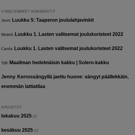
VIIMEISIMMÄT KOMMENTIT
Luukku 5: Taaperon joululahjavinkit
Jenni
:
Luukku 1. Lasten valitsemat joulukoristeet 2022
Miukeli
:
Luukku 1. Lasten valitsemat joulukoristeet 2022
Carola
:
Maailman hedelmäisin kakku | Solero-kakku
Tytti
:
Jenny
Kerrossängyllä jaettu huone: sängyt päällekkäin,
:
enemmän lattiatilaa
ARKISTOT
lokakuu 2025
(1)
kesäkuu 2025
(1)