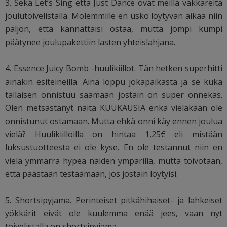
3. Sekä Let’s Sing että Just Dance ovat meillä vakkareita
joulutoivelistalla. Molemmille en usko löytyvän aikaa niin
paljon, että kannattaisi ostaa, mutta jompi kumpi
päätynee joulupakettiin lasten yhteislahjana.
4. Essence Juicy Bomb -huulikiillot. Tän hetken superhitti
ainakin esiteineillä. Aina loppu jokapaikasta ja se kuka
tällaisen onnistuu saamaan jostain on super onnekas.
Olen metsästänyt näitä KUUKAUSIA enkä vieläkään ole
onnistunut ostamaan. Mutta ehkä onni käy ennen joulua
vielä? Huulikiilloilla on hintaa 1,25€ eli mistään
luksustuotteesta ei ole kyse. En ole testannut niin en
vielä ymmärrä hypeä näiden ympärillä, mutta toivotaan,
että päästään testaamaan, jos jostain löytyisi.
5. Shortsipyjama. Perinteiset pitkähihaiset- ja lahkeiset
yökkärit eivät ole kuulemma enää jees, vaan nyt
toivelistalla on shortsipyjama.