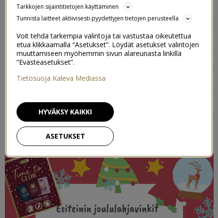
kolme vuotta nuoremman serkkuni kanssa barbie-
Tarkkojen sijaintitietojen käyttäminen
nukeilla monta vuotta aina kun oltiin Oulussa hänen
Tunnista laitteet aktiivisesti pyydettyjen tietojen perusteella
luonaan. Meillä kyllä isommat lapset leikkivät edelleen
Voit tehdä tarkempia valintoja tai vastustaa oikeutettua
pikkusiskojen kanssa kaikilla leluilla, eikä leluja ole
etua klikkaamalla “Asetukset”. Löydät asetukset valintojen
pakattu pois, koska ne ovat menneet suoraan
muuttamiseen myöhemmin sivun alareunasta linkillä
“Evästeasetukset”.
pikkusiskoille käyttöön. Mutta omia uusia leluja he eivät
enää ole toivoneet. En tiedä selittyykö se enemmän sillä,
Tietosuoja Kaleva Mediassa
että eivät koe tarvitsevansa niitä enempää, vai sillä, että
omat leikit ei enää niin paljoa kiinnosta. Tähän listalle
HYVÄKSY KAIKKI
kokosin vinkkejä, mitä meillä esiteinit ovat toivoneet
tänä jouluna.
ASETUKSET