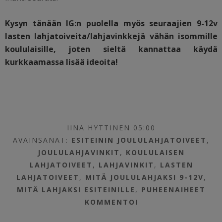
Kysyn tänään IG:n puolella myös seuraajien 9-12v
lasten lahjatoiveita/lahjavinkkejä vähän isommille
koululaisille, joten sieltä kannattaa käydä
kurkkaamassa lisää ideoita!
IINA HYTTINEN 05:00
AVAINSANAT:
ESITEININ JOULULAHJATOIVEET
,
JOULULAHJAVINKIT
,
KOULULAISEN
LAHJATOIVEET
,
LAHJAVINKIT
,
LASTEN
LAHJATOIVEET
,
MITÄ JOULULAHJAKSI 9-12V
,
MITÄ LAHJAKSI ESITEINILLE
,
PUHEENAIHEET
KOMMENTOI