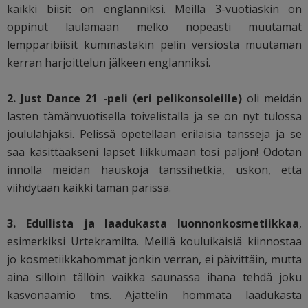
kaikki biisit on englanniksi. Meillä 3-vuotiaskin on
oppinut laulamaan melko nopeasti muutamat
lempparibiisit kummastakin pelin versiosta muutaman
kerran harjoittelun jälkeen englanniksi.
2. Just Dance 21 -peli (eri pelikonsoleille)
oli meidän
lasten tämänvuotisella toivelistalla ja se on nyt tulossa
joululahjaksi. Pelissä opetellaan erilaisia tansseja ja se
saa käsittääkseni lapset liikkumaan tosi paljon! Odotan
innolla meidän hauskoja tanssihetkiä, uskon, että
viihdytään kaikki tämän parissa.
3. Edullista ja laadukasta luonnonkosmetiikkaa
,
esimerkiksi Urtekramilta. Meillä kouluikäisiä kiinnostaa
jo kosmetiikkahommat jonkin verran, ei päivittäin, mutta
aina silloin tällöin vaikka saunassa ihana tehdä joku
kasvonaamio tms. Ajattelin hommata laadukasta