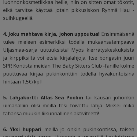
luonnonkosmetiikkaa heille, niin on sitten omat tökötit,
eikä tarvitse käyttää jotain pikkusiskon Ryhmä Hau -
suihkugeeliä.
4. Joku mahtava kirja, johon uppoutua!
Ensimmäisenä
tulee mieleen esimerkiksi todella mukaansatempaava
Uljasmaa-sarja uutuuksista! Myös kierrätyskeskuksista
ja kirppiksiltä voi etsiä kirjalahjoja. Itse bongasin juuri
SPR Kontista meidän The Baby Sitters Club -fanille kolme
puuttuvaa kirjaa pukinkonttiin todella hyväkuntoisina
hintaan 1,5€/kpl!
5. Lahjakortti Allas Sea Pooliin
tai kausari johonkin
uimahalliin olisi meillä tosi toivottu lahja. Miksei mikä
tahansa muukin liikunnallinen aktiviteetti!
6. Yksi huppari
meillä jo onkin pukinkontissa, toisen