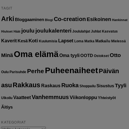
TAGIT
Arki
Co-creation
Esikoinen
Bloggaaminen
Blogi
Hankinnat
joulu
joulukalenteri
Joululahjat
Juhlat
Kasvatus
Hiukset
Häät
Kaverit
Koti
Lapset
Kesä
Matkailu
Kuulumisia
Loma
Matka
Mielessä
Oma elämä
Otto
Minä
Oma tyyli
OOTD
Ostokset
Puheenaiheet
Päivän
Perhe
Oulu
Parisuhde
Rakkaus
asu
Ruoka
Tyyli
Raskaus
Sisustus
Shoppailu
Vanhemmuus
Vaatteet
Viikonloppu
Yhteistyöt
Ulkoilu
Äitiys
KATEGORIAT