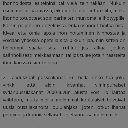
ihonhoidosta esiteininä tai vielä teininäkään. Nukuin
usein meikit naamassa, eikä mulla ollut tietoa siitä, mitkä
ihonhoitotuotteet sopi parhaiten mun omalle ihotyypille.
Kärsin paljon iho-ongelmista, enkä osannut hoitaa niitä.
Kivaa, että omia lapsia ihon hoitaminen kiinnostaa ja
voidaan yhdessä opetella sitä pikkuhiljaa, niin sitten on
helpompi saada siitä rutiini jos alkaa joskus
säännöllisesti meikkaamaan, tai jos tulee jotain haasteita
ihon kanssa esim. teininä.
2. Laadukkaat pussilakanat. En tiedä onko tää joku
vinkki, että äidin ikivanhat viininpunaiset
sydänpussilakanat 2000-luvun alusta voisi jo laittaa
vaihtoon, mutta meillä molemmat koululaiset toivoivat
uusia pussilakanoita joululahjaksi. Joten jotkut ihanat
pehmeät ja kauniit sellaiset on etsinnässä molemmille.