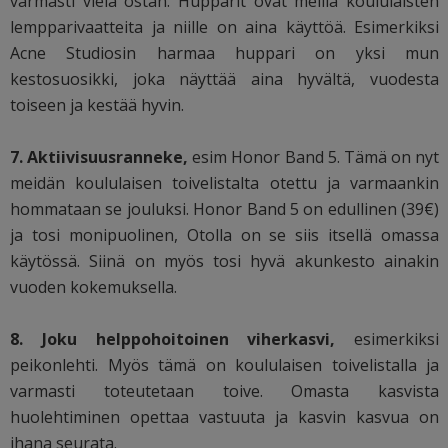
varmasti vielä ostan. Hupparit ovat meillä koululaisten
lempparivaatteita ja niille on aina käyttöä. Esimerkiksi
Acne Studiosin harmaa huppari on yksi mun
kestosuosikki, joka näyttää aina hyvältä, vuodesta
toiseen ja kestää hyvin.
7. Aktiivisuusranneke,
esim Honor Band 5. Tämä on nyt
meidän koululaisen toivelistalta otettu ja varmaankin
hommataan se jouluksi. Honor Band 5 on edullinen (39€)
ja tosi monipuolinen, Otolla on se siis itsellä omassa
käytössä. Siinä on myös tosi hyvä akunkesto ainakin
vuoden kokemuksella.
8. Joku helppohoitoinen viherkasvi,
esimerkiksi
peikonlehti. Myös tämä on koululaisen toivelistalla ja
varmasti toteutetaan toive. Omasta kasvista
huolehtiminen opettaa vastuuta ja kasvin kasvua on
ihana seurata.