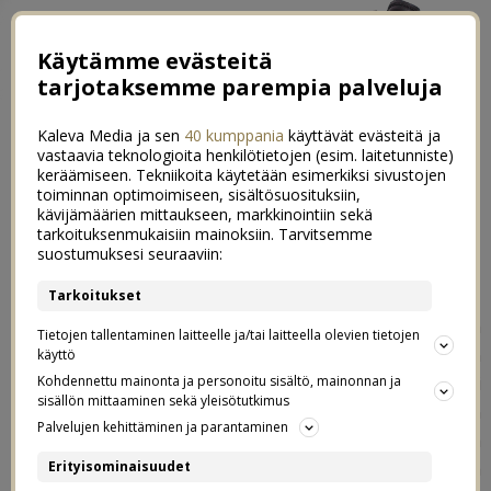
Käytämme evästeitä
tarjotaksemme parempia palveluja
Kaleva Media ja sen
40 kumppania
käyttävät evästeitä ja
vastaavia teknologioita henkilötietojen (esim. laitetunniste)
keräämiseen. Tekniikoita käytetään esimerkiksi sivustojen
toiminnan optimoimiseen, sisältösuosituksiin,
kävijämäärien mittaukseen, markkinointiin sekä
Luukku 2: Esiteinin joululahjavinkit
tarkoituksenmukaisiin mainoksiin. Tarvitsemme
0
suostumuksesi seuraaviin:
02.12.2022
Tarkoitukset
Meillä on perheessä jo kaksi tyyppiä, joita ei enää
Tietojen tallentaminen laitteelle ja/tai laitteella olevien tietojen
lelukuvastot kiinnostele, vaan toivelistalta löytyy ihan
käyttö
muita asioita. Itse toivoin vielä 11-vuotiaana esimerkiksi
Kohdennettu mainonta ja personoitu sisältö, mainonnan ja
sisällön mittaaminen sekä yleisötutkimus
Bratz-nukkeja joululahjaksi, mutta vitosen ja kutosen
Palvelujen kehittäminen ja parantaminen
välisenä kesänä sitten pakkasin barbiet ja Bratzit ja
muut lelut varastoon. Silti leikin kyllä tyytyväisenä vielä
Erityisominaisuudet