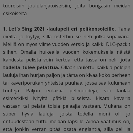
tuoreisiin joululahjatoiveisiin, joita bongasin meidän
esikoiselta.
1. Let’s Sing 2021 -laulupeli eri pelikonsoleille.
Tämä
meiltä jo löytyy, sillä ostettiin se heti julkaisupäivänä.
Meillä on myös viime vuoden versio ja kaikki DLC-packit
siihen. Omalla huikealla vuoden kokemuksella näistä
kahdesta pelistä voin kertoa, että tässä on peli,
jota
todella tulee pelattua.
Ollaan laulettu kaikkia pelejen
lauluja ihan hurjan paljon ja tämä on kivaa koko perheen
tai kaveriporukan yhteistä puuhaa, jossa saa kulumaan
tunteja. Paljon erilaisia pelimoodeja, voi laulaa
esimerkiksi lyhyitä pätkiä biiseistä, kisata kaveria
vastaan tai pelata toisia pelaajia vastaan. Mukana on
super hyviä lauluja, joista todella moni oli jo
entuudestaan tuttu meidän lapsille. Ainoa vaatimus on,
että jonkin verran pitää osata englantia, sillä peli ja