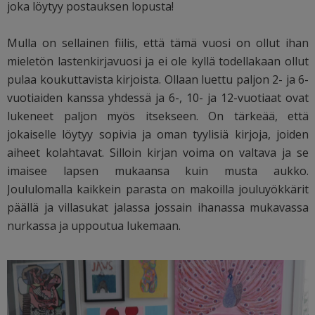
joka löytyy postauksen lopusta!
Mulla on sellainen fiilis, että tämä vuosi on ollut ihan
mieletön lastenkirjavuosi ja ei ole kyllä todellakaan ollut
pulaa koukuttavista kirjoista. Ollaan luettu paljon 2- ja 6-
vuotiaiden kanssa yhdessä ja 6-, 10- ja 12-vuotiaat ovat
lukeneet paljon myös itsekseen. On tärkeää, että
jokaiselle löytyy sopivia ja oman tyylisiä kirjoja, joiden
aiheet kolahtavat. Silloin kirjan voima on valtava ja se
imaisee lapsen mukaansa kuin musta aukko.
Joululomalla kaikkein parasta on makoilla jouluyökkärit
päällä ja villasukat jalassa jossain ihanassa mukavassa
nurkassa ja uppoutua lukemaan.