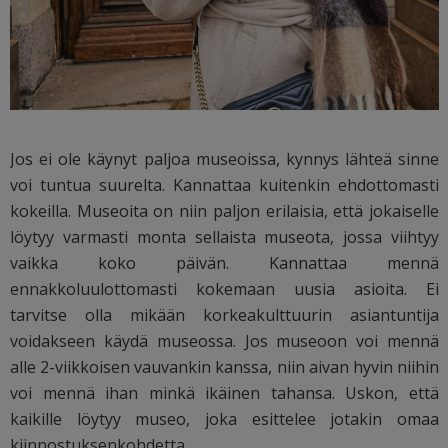
Jos ei ole käynyt paljoa museoissa, kynnys lähteä sinne
voi tuntua suurelta. Kannattaa kuitenkin ehdottomasti
kokeilla. Museoita on niin paljon erilaisia, että jokaiselle
löytyy varmasti monta sellaista museota, jossa viihtyy
vaikka koko päivän. Kannattaa mennä
ennakkoluulottomasti kokemaan uusia asioita. Ei
tarvitse olla mikään korkeakulttuurin asiantuntija
voidakseen käydä museossa. Jos museoon voi mennä
alle 2-viikkoisen vauvankin kanssa, niin aivan hyvin niihin
voi mennä ihan minkä ikäinen tahansa. Uskon, että
kaikille löytyy museo, joka esittelee jotakin omaa
kiinnostuksenkohdetta.