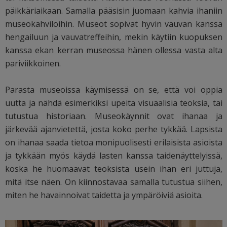
päikkäriaikaan. Samalla pääsisin juomaan kahvia ihaniin
museokahviloihin. Museot sopivat hyvin vauvan kanssa
hengailuun ja vauvatreffeihin, mekin käytiin kuopuksen
kanssa ekan kerran museossa hänen ollessa vasta alta
pariviikkoinen.
Parasta museoissa käymisessä on se, että voi oppia
uutta ja nähdä esimerkiksi upeita visuaalisia teoksia, tai
tutustua historiaan. Museokäynnit ovat ihanaa ja
järkevää ajanvietettä, josta koko perhe tykkää. Lapsista
on ihanaa saada tietoa monipuolisesti erilaisista asioista
ja tykkään myös käydä lasten kanssa taidenäyttelyissä,
koska he huomaavat teoksista usein ihan eri juttuja,
mitä itse näen. On kiinnostavaa samalla tutustua siihen,
miten he havainnoivat taidetta ja ympäröiviä asioita.