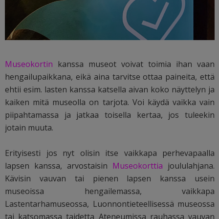
Museokortin
kanssa museot voivat toimia ihan vaan
hengailupaikkana, eikä aina tarvitse ottaa paineita, että
ehtii esim. lasten kanssa katsella aivan koko näyttelyn ja
kaiken mitä museolla on tarjota. Voi käydä vaikka vain
piipahtamassa ja jatkaa toisella kertaa, jos tuleekin
jotain muuta.
Erityisesti jos nyt olisin itse vaikkapa perhevapaalla
lapsen kanssa, arvostaisin
Museokorttia
joululahjana.
Kävisin vauvan tai pienen lapsen kanssa usein
museoissa hengailemassa, vaikkapa
Lastentarhamuseossa, Luonnontieteellisessä museossa
tai katsomassa taidetta Ateneumissa rauhassa vauvan