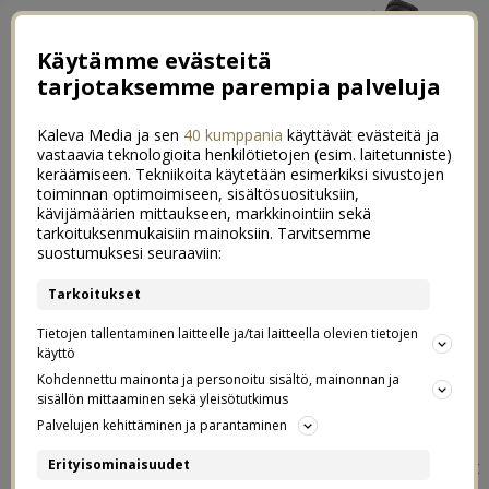
Käytämme evästeitä
tarjotaksemme parempia palveluja
Kaleva Media ja sen
40 kumppania
käyttävät evästeitä ja
vastaavia teknologioita henkilötietojen (esim. laitetunniste)
keräämiseen. Tekniikoita käytetään esimerkiksi sivustojen
toiminnan optimoimiseen, sisältösuosituksiin,
kävijämäärien mittaukseen, markkinointiin sekä
Aineeton lahja, josta on iloa koko
tarkoituksenmukaisiin mainoksiin. Tarvitsemme
0
suostumuksesi seuraaviin:
vuodeksi | Museokortti +
Tarkoitukset
joulutarjous
Tietojen tallentaminen laitteelle ja/tai laitteella olevien tietojen
käyttö
10.12.2023
Kohdennettu mainonta ja personoitu sisältö, mainonnan ja
sisällön mittaaminen sekä yleisötutkimus
Kaupallinen yhteistyö:
Museokortti
Palvelujen kehittäminen ja parantaminen
Rakastan antaa aineettomia lahjoja, koska ne sisältävät
Erityisominaisuudet