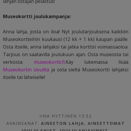
lahjan ostajan pelastus!
Museokortti joulukampanja:
Anna lahja, josta on iloa! Nyt joulutarjouksena kaikkiin
Museokortteihin kuukausi (12 kk + 1 kk) kaupan päälle.
Osta itselle, anna lahjaksi tai jatka korttisi voimassaoloa.
Tarjous on saatavilla joulukuun ajan. Osta museosta tai
verkosta:
museokortti.fi
.
Käy lukemassa lisää
Museokortin sivuilta
ja osta sieltä Museokortti lahjaksi
itselle tai läheiselle!
IINA HYTTINEN 13:52
AVAINSANAT:
AINEETON LAHJA
,
AINEETTOMAT
JOULULAHJAT
,
JOULULAHJAVINKIT
,