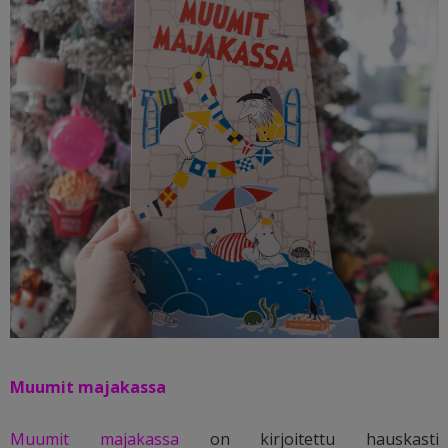
Muumit majakassa
Muumit majakassa
on kirjoitettu hauskasti