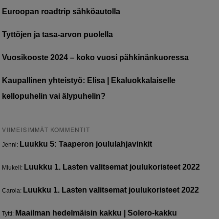
Euroopan roadtrip sähköautolla
Tyttöjen ja tasa-arvon puolella
Vuosikooste 2024 – koko vuosi pähkinänkuoressa
Kaupallinen yhteistyö: Elisa | Ekaluokkalaiselle
kellopuhelin vai älypuhelin?
VIIMEISIMMÄT KOMMENTIT
Luukku 5: Taaperon joululahjavinkit
Jenni
:
Luukku 1. Lasten valitsemat joulukoristeet 2022
Miukeli
:
Luukku 1. Lasten valitsemat joulukoristeet 2022
Carola
:
Maailman hedelmäisin kakku | Solero-kakku
Tytti
: