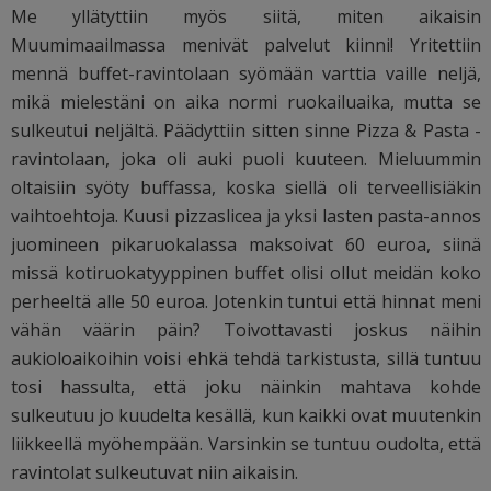
Me yllätyttiin myös siitä, miten aikaisin
Muumimaailmassa menivät palvelut kiinni! Yritettiin
mennä buffet-ravintolaan syömään varttia vaille neljä,
mikä mielestäni on aika normi ruokailuaika, mutta se
sulkeutui neljältä. Päädyttiin sitten sinne Pizza & Pasta -
ravintolaan, joka oli auki puoli kuuteen. Mieluummin
oltaisiin syöty buffassa, koska siellä oli terveellisiäkin
vaihtoehtoja. Kuusi pizzaslicea ja yksi lasten pasta-annos
juomineen pikaruokalassa maksoivat 60 euroa, siinä
missä kotiruokatyyppinen buffet olisi ollut meidän koko
perheeltä alle 50 euroa. Jotenkin tuntui että hinnat meni
vähän väärin päin? Toivottavasti joskus näihin
aukioloaikoihin voisi ehkä tehdä tarkistusta, sillä tuntuu
tosi hassulta, että joku näinkin mahtava kohde
sulkeutuu jo kuudelta kesällä, kun kaikki ovat muutenkin
liikkeellä myöhempään. Varsinkin se tuntuu oudolta, että
ravintolat sulkeutuvat niin aikaisin.