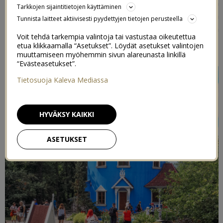
muumi-satuja. He eivät ole koskaan pyytäneet erikseen
Tarkkojen sijaintitietojen käyttäminen
muumi-leluja kaupasta, tai halunneet katsoa telkkarista
Tunnista laitteet aktiivisesti pyydettyjen tietojen perusteella
nimenomaan muumeja, mutta ovat saattaneet katsella
Voit tehdä tarkempia valintoja tai vastustaa oikeutettua
jos ne ovat sattuneet tulemaan.
etua klikkaamalla “Asetukset”. Löydät asetukset valintojen
muuttamiseen myöhemmin sivun alareunasta linkillä
“Evästeasetukset”.
Tietosuoja Kaleva Mediassa
HYVÄKSY KAIKKI
ASETUKSET