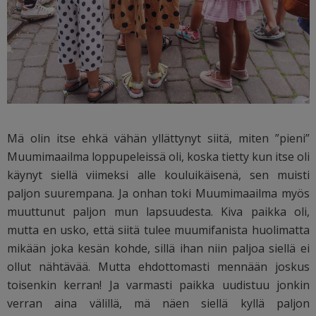
Mä olin itse ehkä vähän yllättynyt siitä, miten ”pieni”
Muumimaailma loppupeleissä oli, koska tietty kun itse oli
käynyt siellä viimeksi alle kouluikäisenä, sen muisti
paljon suurempana. Ja onhan toki Muumimaailma myös
muuttunut paljon mun lapsuudesta. Kiva paikka oli,
mutta en usko, että siitä tulee muumifanista huolimatta
mikään joka kesän kohde, sillä ihan niin paljoa siellä ei
ollut nähtävää. Mutta ehdottomasti mennään joskus
toisenkin kerran! Ja varmasti paikka uudistuu jonkin
verran aina välillä, mä näen siellä kyllä paljon