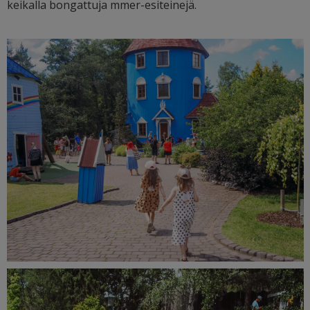
keikalla bongattuja mmer-esiteinejä.