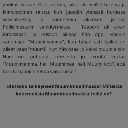
yhtikäs mitään. Päin vastoin, siitä tuli meillle hauska ja
ikimuistoinen reissu, kun juostiin yhdessä hurjassa
vesisateessa, ja kuunneltiin ukkosen jyrinää
Poliisimestarin vankityrmässä. Taapero oli aivan
innoissaan, ja reissun aikana hän oppi vihdoin
sanomaan ”Muumimamma”, kun tähän asti kaikki on
olleet vaan ”muumi”. Nyt hän osaa jo kaksi muumia siis!
Hän on puhunut reissusta jo monta kertaa
”Muumimamma, hali. Muumimaa, hali. Muumi koti”, että
taisi tosiaankin tehdä vaikutuksen.
Oletteko te käyneet Muumimaailmassa? Millaisia
kokemuksia Muumimaailmasta teillä on?