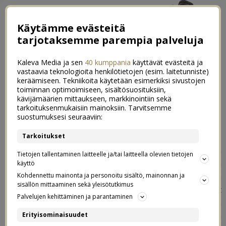
Käytämme evästeitä
tarjotaksemme parempia palveluja
Kaleva Media ja sen
40 kumppania
käyttävät evästeitä ja
vastaavia teknologioita henkilötietojen (esim. laitetunniste)
keräämiseen. Tekniikoita käytetään esimerkiksi sivustojen
toiminnan optimoimiseen, sisältösuosituksiin,
kävijämäärien mittaukseen, markkinointiin sekä
Päivä Muumimaailmassa
tarkoituksenmukaisiin mainoksiin. Tarvitsemme
11
suostumuksesi seuraaviin:
18.07.2018
Tarkoitukset
Meidän perheessä ei ennen kuopusta ole ollut sellaista
Tietojen tallentaminen laitteelle ja/tai laitteella olevien tietojen
todellista muumi-fania. Toki Oton kanssa tykätään
käyttö
kovasti muumeista, olivathan ne meidän omassa
Kohdennettu mainonta ja personoitu sisältö, mainonnan ja
sisällön mittaaminen sekä yleisötutkimus
lapsuudessa aivan super iso juttu. Isommat tytöt eivät
Palvelujen kehittäminen ja parantaminen
kuitenkaan koskaan oikein innostuneet muumeista sen
enempää, vaikka ihan mielellään ovat kuunnelleetkin
Erityisominaisuudet