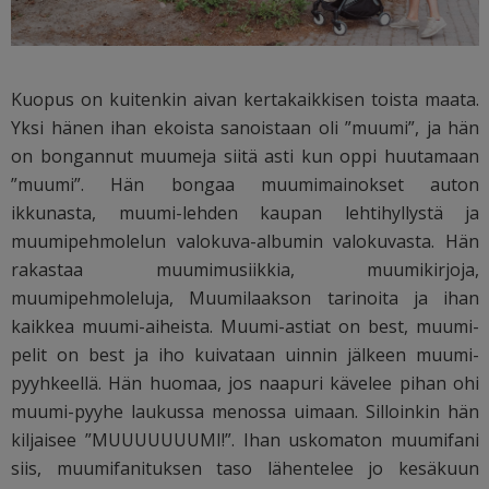
Kuopus on kuitenkin aivan kertakaikkisen toista maata.
Yksi hänen ihan ekoista sanoistaan oli ”muumi”, ja hän
on bongannut muumeja siitä asti kun oppi huutamaan
”muumi”. Hän bongaa muumimainokset auton
ikkunasta, muumi-lehden kaupan lehtihyllystä ja
muumipehmolelun valokuva-albumin valokuvasta. Hän
rakastaa muumimusiikkia, muumikirjoja,
muumipehmoleluja, Muumilaakson tarinoita ja ihan
kaikkea muumi-aiheista. Muumi-astiat on best, muumi-
pelit on best ja iho kuivataan uinnin jälkeen muumi-
pyyhkeellä. Hän huomaa, jos naapuri kävelee pihan ohi
muumi-pyyhe laukussa menossa uimaan. Silloinkin hän
kiljaisee ”MUUUUUUUMI!”. Ihan uskomaton muumifani
siis, muumifanituksen taso lähentelee jo kesäkuun