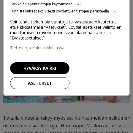
esikoisen synttäreitä (videolla kuuluu valitettavasti myös
Tarkkojen sijaintitietojen käyttäminen
mun laulua) sekä käydään Palman kaupungissa, joka oli
Tunnista laitteet aktiivisesti pyydettyjen tietojen perusteella
aivan ihana ja positiivinen kokemus.
Voit tehdä tarkempia valintoja tai vastustaa oikeutettua
etua klikkaamalla “Asetukset”. Löydät asetukset valintojen
muuttamiseen myöhemmin sivun alareunasta linkillä
“Evästeasetukset”.
Tietosuoja Kaleva Mediassa
HYVÄKSY KAIKKI
ASETUKSET
Tokalla videolla näkyy myös se, kuinka meidän esikoinen
ui ensimmäisiä kertoja. Hän oppi Mallorcan reissulla