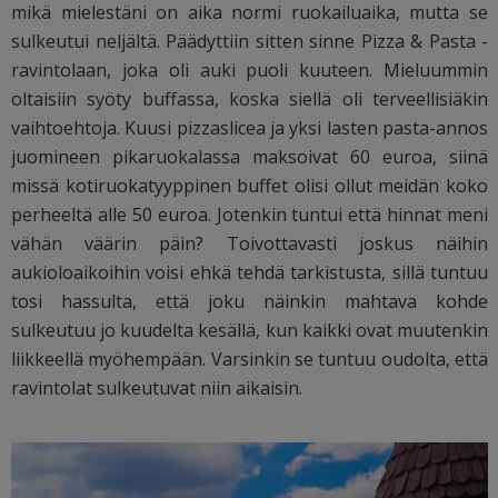
mikä mielestäni on aika normi ruokailuaika, mutta se
sulkeutui neljältä. Päädyttiin sitten sinne Pizza & Pasta -
ravintolaan, joka oli auki puoli kuuteen. Mieluummin
oltaisiin syöty buffassa, koska siellä oli terveellisiäkin
vaihtoehtoja. Kuusi pizzaslicea ja yksi lasten pasta-annos
juomineen pikaruokalassa maksoivat 60 euroa, siinä
missä kotiruokatyyppinen buffet olisi ollut meidän koko
perheeltä alle 50 euroa. Jotenkin tuntui että hinnat meni
vähän väärin päin? Toivottavasti joskus näihin
aukioloaikoihin voisi ehkä tehdä tarkistusta, sillä tuntuu
tosi hassulta, että joku näinkin mahtava kohde
sulkeutuu jo kuudelta kesällä, kun kaikki ovat muutenkin
liikkeellä myöhempään. Varsinkin se tuntuu oudolta, että
ravintolat sulkeutuvat niin aikaisin.