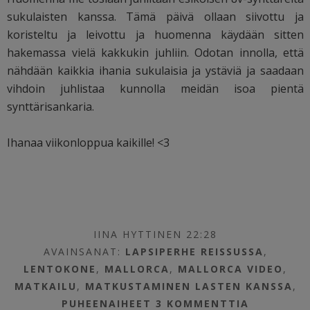
sukulaisten kanssa. Tämä päivä ollaan siivottu ja
koristeltu ja leivottu ja huomenna käydään sitten
hakemassa vielä kakkukin juhliin. Odotan innolla, että
nähdään kaikkia ihania sukulaisia ja ystäviä ja saadaan
vihdoin juhlistaa kunnolla meidän isoa pientä
synttärisankaria.
Ihanaa viikonloppua kaikille! <3
IINA HYTTINEN 22:28
AVAINSANAT:
LAPSIPERHE REISSUSSA
,
LENTOKONE
,
MALLORCA
,
MALLORCA VIDEO
,
MATKAILU
,
MATKUSTAMINEN LASTEN KANSSA
,
PUHEENAIHEET
3 KOMMENTTIA