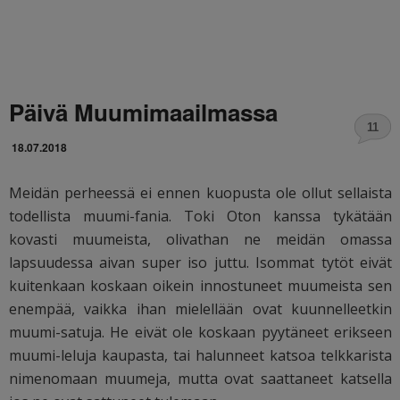
Päivä Muumimaailmassa
11
18.07.2018
Meidän perheessä ei ennen kuopusta ole ollut sellaista
todellista muumi-fania. Toki Oton kanssa tykätään
kovasti muumeista, olivathan ne meidän omassa
lapsuudessa aivan super iso juttu. Isommat tytöt eivät
kuitenkaan koskaan oikein innostuneet muumeista sen
enempää, vaikka ihan mielellään ovat kuunnelleetkin
muumi-satuja. He eivät ole koskaan pyytäneet erikseen
muumi-leluja kaupasta, tai halunneet katsoa telkkarista
nimenomaan muumeja, mutta ovat saattaneet katsella