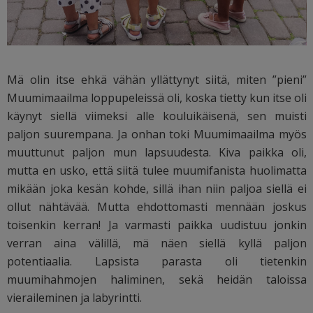
Mä olin itse ehkä vähän yllättynyt siitä, miten ”pieni”
Muumimaailma loppupeleissä oli, koska tietty kun itse oli
käynyt siellä viimeksi alle kouluikäisenä, sen muisti
paljon suurempana. Ja onhan toki Muumimaailma myös
muuttunut paljon mun lapsuudesta. Kiva paikka oli,
mutta en usko, että siitä tulee muumifanista huolimatta
mikään joka kesän kohde, sillä ihan niin paljoa siellä ei
ollut nähtävää. Mutta ehdottomasti mennään joskus
toisenkin kerran! Ja varmasti paikka uudistuu jonkin
verran aina välillä, mä näen siellä kyllä paljon
potentiaalia. Lapsista parasta oli tietenkin
muumihahmojen haliminen, sekä heidän taloissa
vieraileminen ja labyrintti.