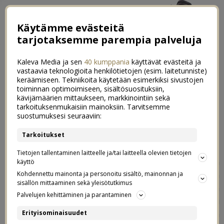
Käytämme evästeitä
tarjotaksemme parempia palveluja
Kaleva Media ja sen
40 kumppania
käyttävät evästeitä ja
vastaavia teknologioita henkilötietojen (esim. laitetunniste)
keräämiseen. Tekniikoita käytetään esimerkiksi sivustojen
toiminnan optimoimiseen, sisältösuosituksiin,
kävijämäärien mittaukseen, markkinointiin sekä
Mallorca-video osa 2
tarkoituksenmukaisiin mainoksiin. Tarvitsemme
3
suostumuksesi seuraaviin:
05.10.2019
Tarkoitukset
Meillä on täällä synttärihulinat täydessä tohinassa,
Tietojen tallentaminen laitteelle ja/tai laitteella olevien tietojen
mutta sen verran otin paussia leipomisesta, että tekstitin
käyttö
vielä meidän Mallorcan reissuvideoiden tokan osan, joka
Kohdennettu mainonta ja personoitu sisältö, mainonnan ja
sisällön mittaaminen sekä yleisötutkimus
löytyy nyt YouTubesta. Tokassa osassa me juhlitaan
Palvelujen kehittäminen ja parantaminen
mun synttäreitä (tosin päivä nyt ei ihan hirveästi
poikennut muista ihanista lomapäivistä), juhlitaan
Erityisominaisuudet