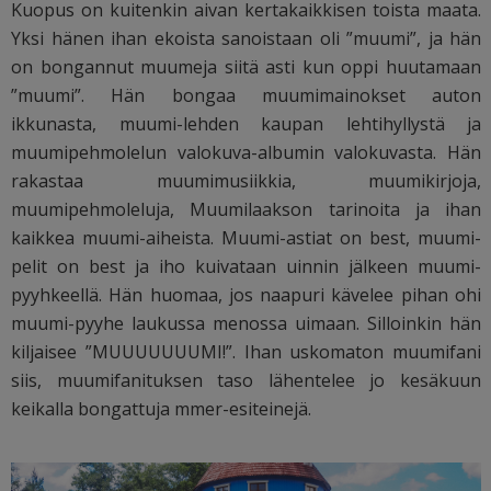
Kuopus on kuitenkin aivan kertakaikkisen toista maata.
Yksi hänen ihan ekoista sanoistaan oli ”muumi”, ja hän
on bongannut muumeja siitä asti kun oppi huutamaan
”muumi”. Hän bongaa muumimainokset auton
ikkunasta, muumi-lehden kaupan lehtihyllystä ja
muumipehmolelun valokuva-albumin valokuvasta. Hän
rakastaa muumimusiikkia, muumikirjoja,
muumipehmoleluja, Muumilaakson tarinoita ja ihan
kaikkea muumi-aiheista. Muumi-astiat on best, muumi-
pelit on best ja iho kuivataan uinnin jälkeen muumi-
pyyhkeellä. Hän huomaa, jos naapuri kävelee pihan ohi
muumi-pyyhe laukussa menossa uimaan. Silloinkin hän
kiljaisee ”MUUUUUUUMI!”. Ihan uskomaton muumifani
siis, muumifanituksen taso lähentelee jo kesäkuun
keikalla bongattuja mmer-esiteinejä.