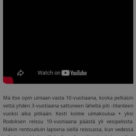
Mä itse opin uimaan vasta 10-vuotiaana, koska pelkäsin
vettä yhden 3-vuotiaana sattuneen läheltä piti -tilanteen
vuoksi aika pitkään. Kesti kolme uimakoulua + yksi
Rodoksen reissu 10-vuotiaana päästä yli vesipelosta.
Mäkin rentouduin lapsena siellä reissussa, kun vedessä