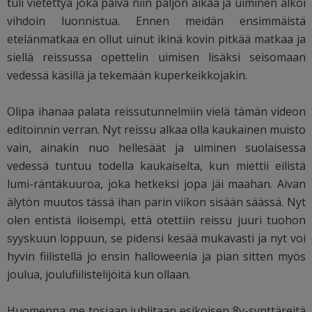
tuli vietettyä joka päivä niin paljon aikaa ja uiminen alkoi
vihdoin luonnistua. Ennen meidän ensimmäistä
etelänmatkaa en ollut uinut ikinä kovin pitkää matkaa ja
siellä reissussa opettelin uimisen lisäksi seisomaan
vedessä käsillä ja tekemään kuperkeikkojakin.
Olipa ihanaa palata reissutunnelmiin vielä tämän videon
editoinnin verran. Nyt reissu alkaa olla kaukainen muisto
vain, ainakin nuo hellesäät ja uiminen suolaisessa
vedessä tuntuu todella kaukaiselta, kun miettii eilistä
lumi-räntäkuuroa, joka hetkeksi jopa jäi maahan. Aivan
älytön muutos tässä ihan parin viikon sisään säässä. Nyt
olen entistä iloisempi, että otettiin reissu juuri tuohon
syyskuun loppuun, se pidensi kesää mukavasti ja nyt voi
hyvin fiilistellä jo ensin halloweenia ja pian sitten myös
joulua, joulufiilistelijöitä kun ollaan.
Huomenna me tosiaan juhlitaan esikoisen 8v-synttäreitä