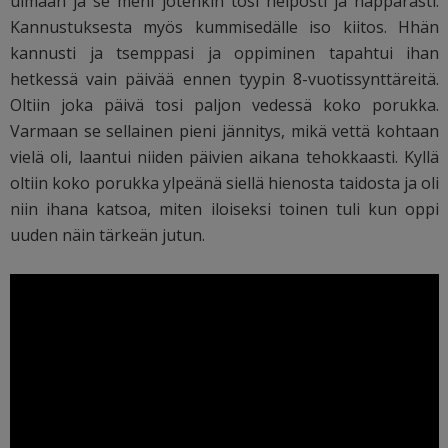
uimaan ja se meni jotenkin tosi helposti ja näppärästi.
Kannustuksesta myös kummisedälle iso kiitos. Hhän
kannusti ja tsemppasi ja oppiminen tapahtui ihan
hetkessä vain päivää ennen tyypin 8-vuotissynttäreitä.
Oltiin joka päivä tosi paljon vedessä koko porukka.
Varmaan se sellainen pieni jännitys, mikä vettä kohtaan
vielä oli, laantui niiden päivien aikana tehokkaasti. Kyllä
oltiin koko porukka ylpeänä siellä hienosta taidosta ja oli
niin ihana katsoa, miten iloiseksi toinen tuli kun oppi
uuden näin tärkeän jutun.