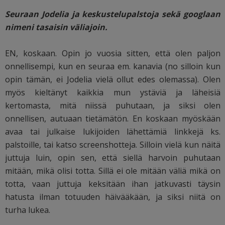
Seuraan Jodelia ja keskustelupalstoja sekä googlaan
nimeni tasaisin väliajoin.
EN, koskaan. Opin jo vuosia sitten, että olen paljon
onnellisempi, kun en seuraa em. kanavia (no silloin kun
opin tämän, ei Jodelia vielä ollut edes olemassa). Olen
myös kieltänyt kaikkia mun ystäviä ja läheisiä
kertomasta, mitä niissä puhutaan, ja siksi olen
onnellisen, autuaan tietämätön. En koskaan myöskään
avaa tai julkaise lukijoiden lähettämiä linkkejä ks.
palstoille, tai katso screenshotteja. Silloin vielä kun näitä
juttuja luin, opin sen, että siellä harvoin puhutaan
mitään, mikä olisi totta. Sillä ei ole mitään väliä mikä on
totta, vaan juttuja keksitään ihan jatkuvasti täysin
hatusta ilman totuuden häivääkään, ja siksi niitä on
turha lukea.