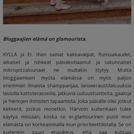
Bloggaajien elämä on glamourista.
KYLLÄ ja EI. Ihan samat kakkavaipat, flunssakaudet,
aikaiset ja nihkeät päiväkotiaamut ja satunnaiset
mikropizzalounaat ne multakin löytyy. Mutta
bloggaamisen myötä elämässä on myös paljon
enemmän ilmaista shamppanjaa, lanseeraustilaisuuksia
lasisilla kattoterasseilla, jatkuvia uutuustuotteita, gaaloja
ja hienojen ihmisten tapaamista. Joka päivälle olisi jotkut
kekkerit, joskus monetkin. Harvoin kuitenkaan tulee
käytyä missään, koska se ei-glamourinen puoli mun
elämästä on korkeammalla mun prioriteettilistalla. Se on
kuitenkin suuri etuoikeus, että saa kutsuja