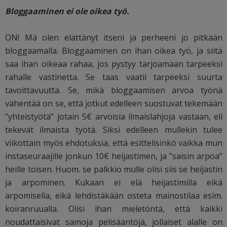
Bloggaaminen ei ole oikea työ.
ON! Mä olen elättänyt itseni ja perheeni jo pitkään
bloggaamalla. Bloggaaminen on ihan oikea työ, ja siitä
saa ihan oikeaa rahaa, jos pystyy tarjoamaan tarpeeksi
rahalle vastinetta. Se taas vaatii tarpeeksi suurta
tavoittavuutta. Se, mikä bloggaamisen arvoa työnä
vähentää on se, että jotkut edelleen suostuvat tekemään
”yhteistyötä” jotain 5€ arvoisia ilmaislahjoja vastaan, eli
tekevät ilmaista työtä. Siksi edelleen mullekin tulee
viikottain myös ehdotuksia, että esittelisinkö vaikka mun
instaseuraajille jonkun 10€ heijastimen, ja ”saisin arpoa”
heille toisen. Huom. se palkkio mulle olisi siis se heijastin
ja arpominen. Kukaan ei elä heijastimilla eikä
arpomisella, eikä lehdistäkään osteta mainostilaa esim.
koiranruualla. Olisi ihan mieletöntä, että kaikki
noudattaisivat samoja pelisääntöjä, jollaiset alalle on