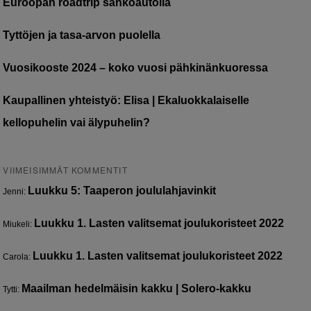
Euroopan roadtrip sähköautolla
Tyttöjen ja tasa-arvon puolella
Vuosikooste 2024 – koko vuosi pähkinänkuoressa
Kaupallinen yhteistyö: Elisa | Ekaluokkalaiselle
kellopuhelin vai älypuhelin?
VIIMEISIMMÄT KOMMENTIT
Luukku 5: Taaperon joululahjavinkit
Jenni
:
Luukku 1. Lasten valitsemat joulukoristeet 2022
Miukeli
:
Luukku 1. Lasten valitsemat joulukoristeet 2022
Carola
:
Maailman hedelmäisin kakku | Solero-kakku
Tytti
: