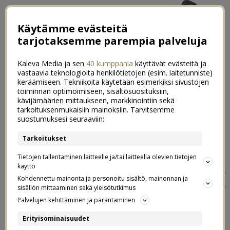
Käytämme evästeitä
tarjotaksemme parempia palveluja
Kaleva Media ja sen
40 kumppania
käyttävät evästeitä ja
vastaavia teknologioita henkilötietojen (esim. laitetunniste)
keräämiseen. Tekniikoita käytetään esimerkiksi sivustojen
toiminnan optimoimiseen, sisältösuosituksiin,
kävijämäärien mittaukseen, markkinointiin sekä
Näin valehtelen netissä -
tarkoituksenmukaisiin mainoksiin. Tarvitsemme
23
suostumuksesi seuraaviin:
blogihaaste
Tarkoitukset
26.06.2018
Tietojen tallentaminen laitteelle ja/tai laitteella olevien tietojen
käyttö
Menen niihin hotelleihin, ravintoloihin ja
Kohdennettu mainonta ja personoitu sisältö, mainonnan ja
tapahtumiin, joiden tiedän olla some-ystävällisiä ja
sisällön mittaaminen sekä yleisötutkimus
kaunista kuvattavaa.
Palvelujen kehittäminen ja parantaminen
Erityisominaisuudet
EN omasta aloitteestani, muiden järjestämien