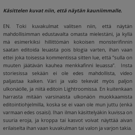
Käsittelen kuvat niin, että näytän kauniimmalle.
EN. Toki kuvakulmat valitsen niin, että näytän
mahdollisimman edustavalta omasta mielestäni, ja kyllä
mä esimerkiksi hillittömän kokoisen monsterifinnin
saatan editoida leuasta pois blogia varten, ihan vaan
ettei joka toisessa kommentissa sitten lue, että ”sulla on
muuten jäätävän kauhea menkkafinni leuassa”. Insta
storiesissa sekään ei ole edes mahdollista, video
paljastaa kaiken. Väri ja valo tekevät myös paljon
ulkonäölle, ja niitä editoin Lightroomissa. En kuitenkaan
harrasta mitään varsinaista ulkonäön muokkaamista
editointiohjelmilla, koska se ei vaan ole mun juttu (enkä
varmaan edes osaisi). Ihan ilman käsittelyäkin kuvissa on
suuria eroja, ja kroppa tai kasvot voivat näyttää aivan
erilaiselta ihan vaan kuvakulman tai valon ja varjon takia.