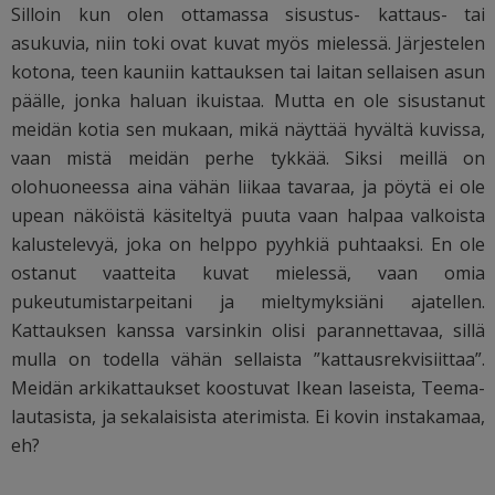
Silloin kun olen ottamassa sisustus- kattaus- tai
asukuvia, niin toki ovat kuvat myös mielessä. Järjestelen
kotona, teen kauniin kattauksen tai laitan sellaisen asun
päälle, jonka haluan ikuistaa. Mutta en ole sisustanut
meidän kotia sen mukaan, mikä näyttää hyvältä kuvissa,
vaan mistä meidän perhe tykkää. Siksi meillä on
olohuoneessa aina vähän liikaa tavaraa, ja pöytä ei ole
upean näköistä käsiteltyä puuta vaan halpaa valkoista
kalustelevyä, joka on helppo pyyhkiä puhtaaksi. En ole
ostanut vaatteita kuvat mielessä, vaan omia
pukeutumistarpeitani ja mieltymyksiäni ajatellen.
Kattauksen kanssa varsinkin olisi parannettavaa, sillä
mulla on todella vähän sellaista ”kattausrekvisiittaa”.
Meidän arkikattaukset koostuvat Ikean laseista, Teema-
lautasista, ja sekalaisista aterimista. Ei kovin instakamaa,
eh?