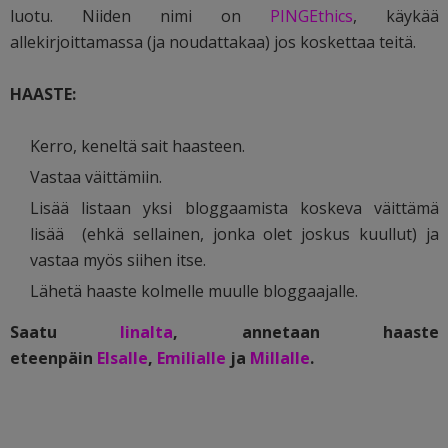
luotu. Niiden nimi on
PINGEthics
, käykää
allekirjoittamassa (ja noudattakaa) jos koskettaa teitä.
HAASTE:
Kerro, keneltä sait haasteen.
Vastaa väittämiin.
Lisää listaan yksi bloggaamista koskeva väittämä
lisää (ehkä sellainen, jonka olet joskus kuullut) ja
vastaa myös siihen itse.
Lähetä haaste kolmelle muulle bloggaajalle.
Saatu
Iinalta
, annetaan haaste
eteenpäin
Elsalle
,
Emilialle
ja
Millalle
.