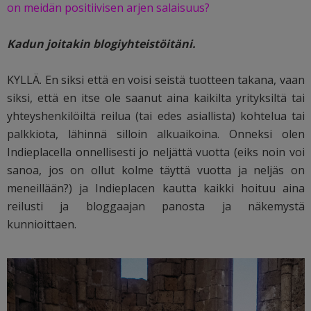
on meidän positiivisen arjen salaisuus?
Kadun joitakin blogiyhteistöitäni.
KYLLÄ. En siksi että en voisi seistä tuotteen takana, vaan
siksi, että en itse ole saanut aina kaikilta yrityksiltä tai
yhteyshenkilöiltä reilua (tai edes asiallista) kohtelua tai
palkkiota, lähinnä silloin alkuaikoina. Onneksi olen
Indieplacella onnellisesti jo neljättä vuotta (eiks noin voi
sanoa, jos on ollut kolme täyttä vuotta ja neljäs on
meneillään?) ja Indieplacen kautta kaikki hoituu aina
reilusti ja bloggaajan panosta ja näkemystä
kunnioittaen.