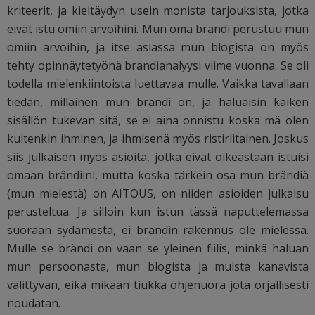
kriteerit, ja kieltäydyn usein monista tarjouksista, jotka
eivät istu omiin arvoihini. Mun oma brändi perustuu mun
omiin arvoihin, ja itse asiassa mun blogista on myös
tehty opinnäytetyönä brändianalyysi viime vuonna. Se oli
todella mielenkiintoista luettavaa mulle. Vaikka tavallaan
tiedän, millainen mun brändi on, ja haluaisin kaiken
sisällön tukevan sitä, se ei aina onnistu koska mä olen
kuitenkin ihminen, ja ihmisenä myös ristiriitainen. Joskus
siis julkaisen myös asioita, jotka eivät oikeastaan istuisi
omaan brändiini, mutta koska tärkein osa mun brändiä
(mun mielestä) on AITOUS, on niiden asioiden julkaisu
perusteltua. Ja silloin kun istun tässä naputtelemassa
suoraan sydämestä, ei brändin rakennus ole mielessä.
Mulle se brändi on vaan se yleinen fiilis, minkä haluan
mun persoonasta, mun blogista ja muista kanavista
välittyvän, eikä mikään tiukka ohjenuora jota orjallisesti
noudatan.