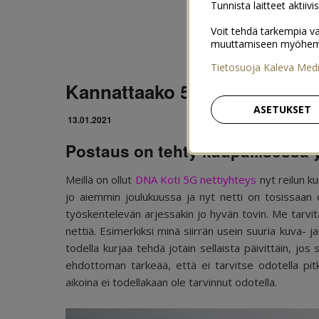
Tunnista laitteet aktiivi
Voit tehdä tarkempia va
muuttamiseen myöhemmin
Tietosuoja Kaleva Med
Kannattaako 5G-netti ottaa p
ASETUKSET
13.01.2021
Postaus on tehty kaupallisessa
Meillä on ollut
DNA Koti 5G nettiyhteys
nyt reilun k
jo aiemmin joulukuussa ja nyt netti on tosissaan ol
työskentelevän arjessakin jo hyvän tovin. Me tarvit
nettiä. Esimerkiksi minä siirrän usein suuria kuva- ja
todella kurjaa tehdä jotain sellaista päivittäin, jo
ehdottoman tärkeää, että ei tarvitse odotella pitki
aikoina ei todellakaan ole tarvinnut odotella.