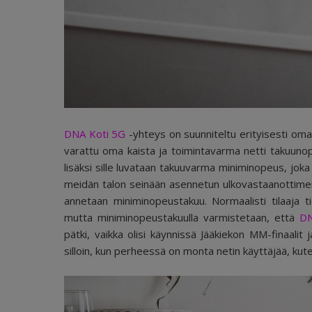
DNA Koti 5G
-yhteys
on suunniteltu erityisesti omako
varattu oma kaista ja toimintavarma netti takuuno
lisäksi sille luvataan takuuvarma miniminopeus, joka 
meidän talon seinään asennetun ulkovastaanottimen a
annetaan miniminopeustakuu. Normaalisti tilaaja tie
mutta miniminopeustakuulla varmistetaan, että
DN
pätki, vaikka olisi käynnissä Jääkiekon MM-finaalit 
silloin, kun perheessä on monta netin käyttäjää, kuten 