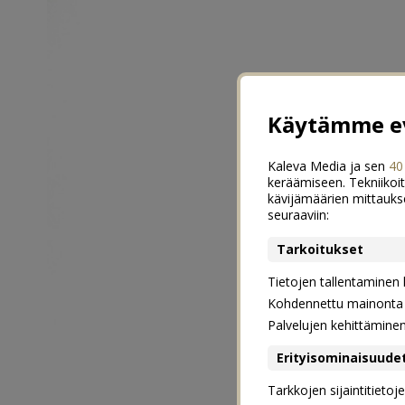
Käytämme ev
Kaleva Media ja sen
40
keräämiseen. Tekniikoit
kävijämäärien mittauks
seuraaviin:
Tarkoitukset
Tietojen tallentaminen la
Kohdennettu mainonta j
Palvelujen kehittämine
Erityisominaisuude
Tarkkojen sijaintitieto