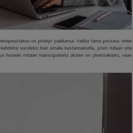
minopeustakuu on pitänyt paikkansa. Vaikka tämä postaus onkin
 kahdeksi vuodeksi ihan omalla kustannuksella, joten tullaan sitä
ässä huutele mitään mainospuheita (kuten en yleensäkään), vaan