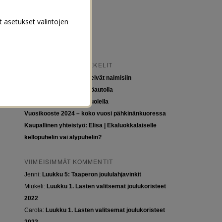
t asetukset valintojen
VIIMEISIMMÄT ARTIKKELIT
Tytöt kuuluvat kouluun, eivät naimisiin
Euroopan roadtrip sähköautolla
Tyttöjen ja tasa-arvon puolella
Vuosikooste 2024 – koko vuosi pähkinänkuoressa
Kaupallinen yhteistyö: Elisa | Ekaluokkalaiselle
kellopuhelin vai älypuhelin?
VIIMEISIMMÄT KOMMENTIT
Jenni
:
Luukku 5: Taaperon joululahjavinkit
Miukeli
:
Luukku 1. Lasten valitsemat joulukoristeet
2022
Carola
:
Luukku 1. Lasten valitsemat joulukoristeet