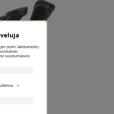
veluja
jen (esim. laitetunniste)
uosituksiin,
emme suostumuksesi
tutkimus