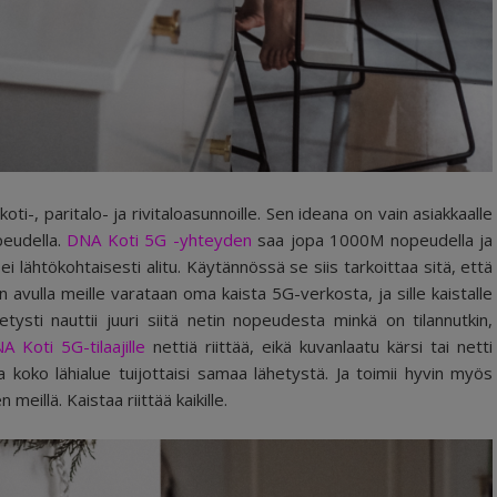
ti-, paritalo- ja rivitaloasunnoille. Sen ideana on vain asiakkaalle
peudella.
DNA Koti 5G -yhteyden
saa jopa 1000M nopeudella ja
ei lähtökohtaisesti alitu. Käytännössä se siis tarkoittaa sitä, että
vulla meille varataan oma kaista 5G-verkosta, ja sille kaistalle
tysti nauttii juuri siitä netin nopeudesta minkä on tilannutkin,
A Koti 5G-tilaajille
nettiä riittää, eikä kuvanlaatu kärsi tai netti
ja koko lähialue tuijottaisi samaa lähetystä. Ja toimii hyvin myös
meillä. Kaistaa riittää kaikille.