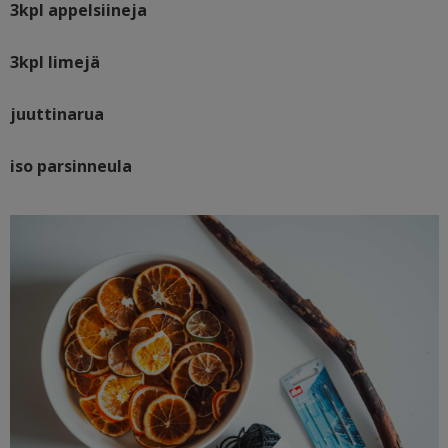
3kpl appelsiineja
3kpl limejä
juuttinarua
iso parsinneula