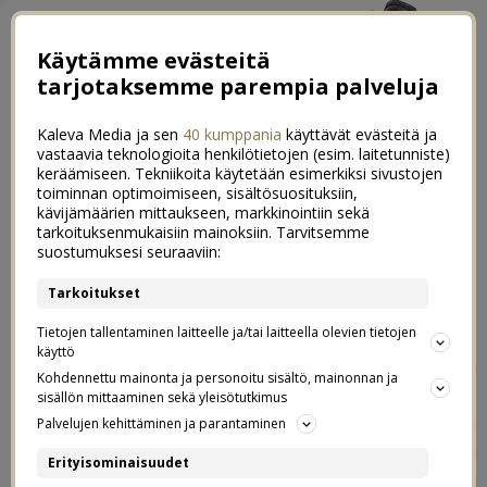
Käytämme evästeitä
tarjotaksemme parempia palveluja
Kaleva Media ja sen
40 kumppania
käyttävät evästeitä ja
vastaavia teknologioita henkilötietojen (esim. laitetunniste)
keräämiseen. Tekniikoita käytetään esimerkiksi sivustojen
toiminnan optimoimiseen, sisältösuosituksiin,
kävijämäärien mittaukseen, markkinointiin sekä
Luukku 7: Kuivatut appelsiinit |
tarkoituksenmukaisiin mainoksiin. Tarvitsemme
7
suostumuksesi seuraaviin:
DIY seinäkoriste
Tarkoitukset
07.12.2019
Tietojen tallentaminen laitteelle ja/tai laitteella olevien tietojen
käyttö
Mun muutama vuosi sitten tekemäni postaus kuivatuista
Kohdennettu mainonta ja personoitu sisältö, mainonnan ja
appelsiineista on noussut yhdeksi joulun ajan hiteistä. Se
sisällön mittaaminen sekä yleisötutkimus
nousee tasaisesti luetuimpien postausten listalla aina
Palvelujen kehittäminen ja parantaminen
joulun aikaan, tälläkin hetkellä sitä luetaan kymmeniä tai
Erityisominaisuudet
jopa satoja kertoja päivässä. Ei mikään ihme, sillä