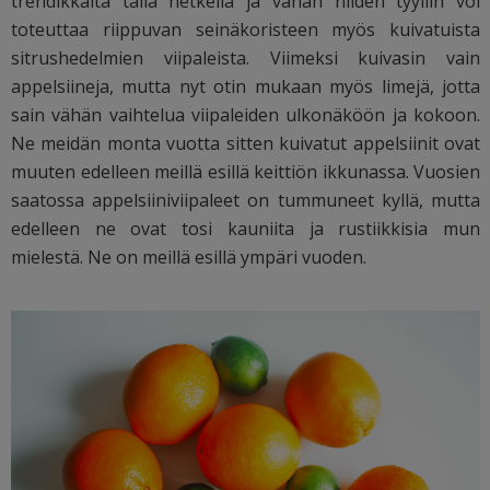
trendikkäitä tällä hetkellä ja vähän niiden tyyliin voi
toteuttaa riippuvan seinäkoristeen myös kuivatuista
sitrushedelmien viipaleista. Viimeksi kuivasin vain
appelsiineja, mutta nyt otin mukaan myös limejä, jotta
sain vähän vaihtelua viipaleiden ulkonäköön ja kokoon.
Ne meidän monta vuotta sitten kuivatut appelsiinit ovat
muuten edelleen meillä esillä keittiön ikkunassa. Vuosien
saatossa appelsiiniviipaleet on tummuneet kyllä, mutta
edelleen ne ovat tosi kauniita ja rustiikkisia mun
mielestä. Ne on meillä esillä ympäri vuoden.