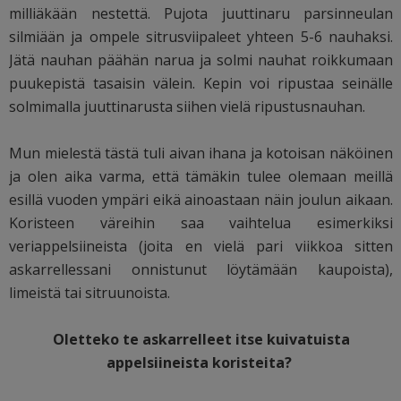
milliäkään nestettä. Pujota juuttinaru parsinneulan
silmiään ja ompele sitrusviipaleet yhteen 5-6 nauhaksi.
Jätä nauhan päähän narua ja solmi nauhat roikkumaan
puukepistä tasaisin välein. Kepin voi ripustaa seinälle
solmimalla juuttinarusta siihen vielä ripustusnauhan.
Mun mielestä tästä tuli aivan ihana ja kotoisan näköinen
ja olen aika varma, että tämäkin tulee olemaan meillä
esillä vuoden ympäri eikä ainoastaan näin joulun aikaan.
Koristeen väreihin saa vaihtelua esimerkiksi
veriappelsiineista (joita en vielä pari viikkoa sitten
askarrellessani onnistunut löytämään kaupoista),
limeistä tai sitruunoista.
Oletteko te askarrelleet itse kuivatuista
appelsiineista koristeita?