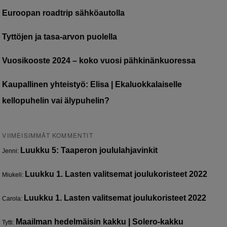
Euroopan roadtrip sähköautolla
Tyttöjen ja tasa-arvon puolella
Vuosikooste 2024 – koko vuosi pähkinänkuoressa
Kaupallinen yhteistyö: Elisa | Ekaluokkalaiselle
kellopuhelin vai älypuhelin?
VIIMEISIMMÄT KOMMENTIT
Luukku 5: Taaperon joululahjavinkit
Jenni
:
Luukku 1. Lasten valitsemat joulukoristeet 2022
Miukeli
:
Luukku 1. Lasten valitsemat joulukoristeet 2022
Carola
:
Maailman hedelmäisin kakku | Solero-kakku
Tytti
: