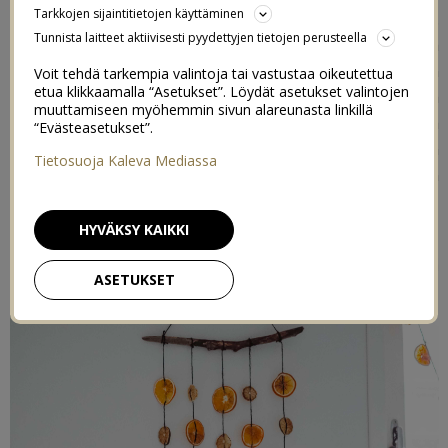
Tarkkojen sijaintitietojen käyttäminen
kuivatut appelsiinit ovat erityisen trendikkäitä juuri nyt.
Tunnista laitteet aktiivisesti pyydettyjen tietojen perusteella
Eikä varmasti vähiten siitä syystä, että niistä on todella
helppoa tehdä ekologisia ja kauniita joulukoristeita niin
Voit tehdä tarkempia valintoja tai vastustaa oikeutettua
etua klikkaamalla “Asetukset”. Löydät asetukset valintojen
kuuseen kuin seinällekin. Viimeksi mä tein kuivatuista
muuttamiseen myöhemmin sivun alareunasta linkillä
appelsiineista köynnöksen, serviettikoristeet sekä
“Evästeasetukset”.
riippuvia joulukoristeita. Tällä kertaa törmäsin vähän
Tietosuoja Kaleva Mediassa
toisenlaiseen (mutta ihanaan) ideaan Pinterestin
ihmeellisessä maailmassa.
HYVÄKSY KAIKKI
ASETUKSET