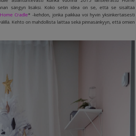
mulle asiantuntevasti kuinka vuonna 2015 lanseerattu Home
ihanan sängyn lisäksi. Koko setin idea on se, että se sisältää
 Home Cradle
* -kehdon, jonka paikkaa voi hyvin yksinkertaisesti
lillä. Kehto on mahdollista laittaa sekä pinnasänkyyn, että omien