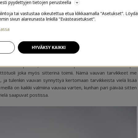
sesti pyydettyjen tietojen perusteella
lintoja tai vastustaa oikeutettua etua klikkaamalla “Asetukset”. Löydä
 sivun alareunasta linkillä “Evästeasetukset”.
iassa
me Collection
49
HYVÄKSY KAIKKI
nrakennuspuuhiin, kun meille saapuivat kotiin viimeinkin loput
ttötuoli joka myös sitterinä toimii. Nämä vauvan tarvikkeet me
, ja tulenkin vauvan synnyttyä kertomaan tarvikkeista vielä lisää
 meillä on kaikki valmiina vauvaa varten, kunhan pari päivää sitten
ielä saapuvat postissa.