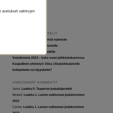
t asetukset valintojen
VIIMEISIMMÄT ARTIKKELIT
Tytöt kuuluvat kouluun, eivät naimisiin
Euroopan roadtrip sähköautolla
Tyttöjen ja tasa-arvon puolella
Vuosikooste 2024 – koko vuosi pähkinänkuoressa
Kaupallinen yhteistyö: Elisa | Ekaluokkalaiselle
kellopuhelin vai älypuhelin?
VIIMEISIMMÄT KOMMENTIT
Jenni
:
Luukku 5: Taaperon joululahjavinkit
Miukeli
:
Luukku 1. Lasten valitsemat joulukoristeet
2022
Carola
:
Luukku 1. Lasten valitsemat joulukoristeet