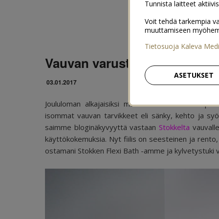
Tunnista laitteet aktiivi
Voit tehdä tarkempia va
muuttamiseen myöhemmin
Tietosuoja Kaleva Med
Vauvan varusteet: Stokke Ho
ASETUKSET
03.01.2017
Joululoman alkajaisiksi mä sain alkaa kunnon pesä
isommat vauvan tarvikkeet eli sänky, kehto ja syö
saimme bloginäkyvyyttä vastaan
Stokkelta
vauvalle
käyttökokemuksia. Nyt fiilis on seesteinen ja rento,
ostamani Stokken Flexi Bath -amme ja kylvetystuki v