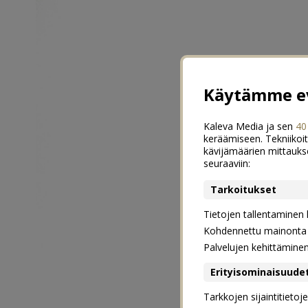
Käytämme ev
Kaleva Media ja sen
40
keräämiseen. Tekniikoit
kävijämäärien mittauks
seuraaviin:
Tarkoitukset
Tietojen tallentaminen la
Kohdennettu mainonta j
Palvelujen kehittämine
Erityisominaisuude
Tarkkojen sijaintitieto