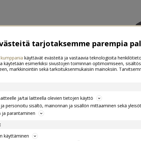
ästeitä tarjotaksemme parempia pal
 kumppania
käyttävät evästeitä ja vastaavia teknologioita henkilötieto
a käytetään esimerkiksi sivustojen toiminnan optimoimiseen, sisältös
een, markkinointiin sekä tarkoituksenmukaisiin mainoksiin. Tarvits
itteelle ja/tai laitteella olevien tietojen käyttö
a personoitu sisältö, mainonnan ja sisällön mittaaminen sekä yleisö
n ja parantaminen
t
jen käyttäminen