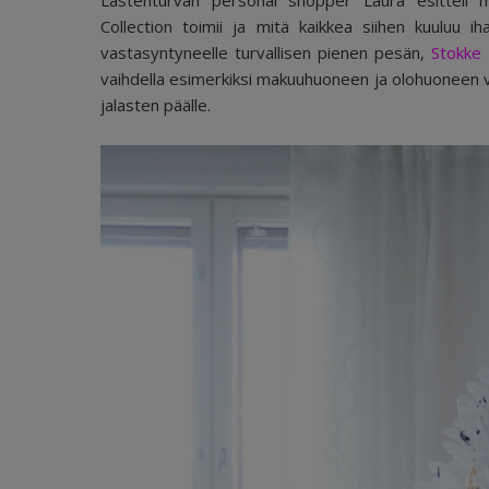
Lastenturvan personal shopper Laura esitteli 
Collection toimii ja mitä kaikkea siihen kuuluu 
vastasyntyneelle turvallisen pienen pesän,
Stokke
vaihdella esimerkiksi makuuhuoneen ja olohuoneen vä
jalasten päälle.