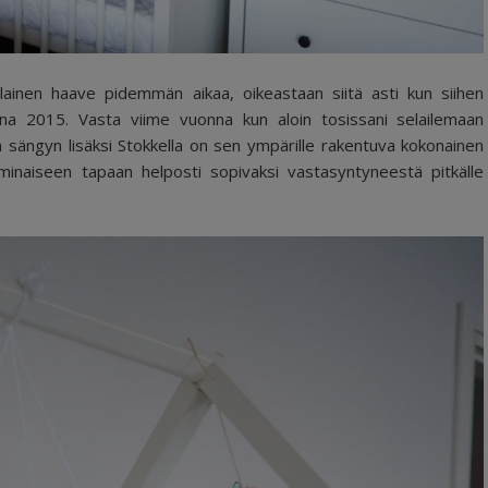
lainen haave pidemmän aikaa, oikeastaan siitä asti kun siihen
na 2015. Vasta viime vuonna kun aloin tosissani selailemaan
n sängyn lisäksi Stokkella on sen ympärille rakentuva kokonainen
inaiseen tapaan helposti sopivaksi vastasyntyneestä pitkälle