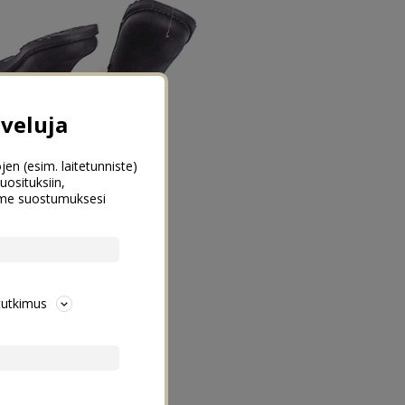
veluja
jen (esim. laitetunniste)
uosituksiin,
emme suostumuksesi
tutkimus