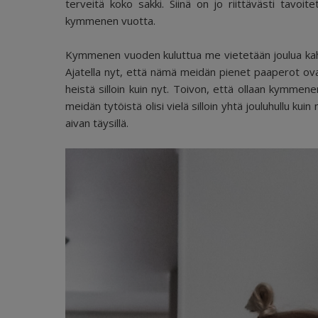
terveitä koko sakki. Siinä on jo riittävästi tavoi
kymmenen vuotta.
Kymmenen vuoden kuluttua me vietetään joulua kahde
Ajatella nyt, että nämä meidän pienet paaperot ovat
heistä silloin kuin nyt. Toivon, että ollaan kymmene
meidän tytöistä olisi vielä silloin yhtä jouluhullu ku
aivan täysillä.