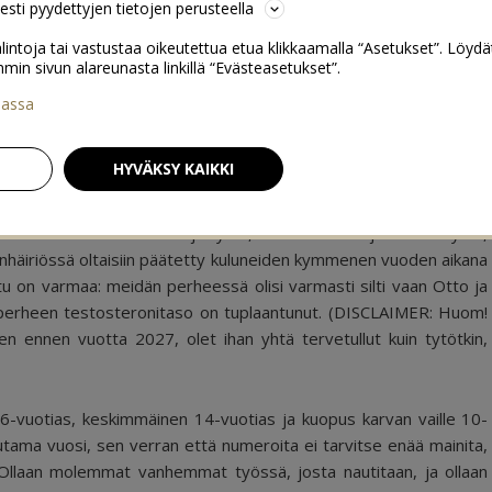
sesti pyydettyjen tietojen perusteella
lintoja tai vastustaa oikeutettua etua klikkaamalla “Asetukset”. Löydä
 sivun alareunasta linkillä “Evästeasetukset”.
iassa
eelle jouluaatoksi 2027
21
HYVÄKSY KAIKKI
sä on edelleenkin Otto ja tytöt, se on meidän juttu. Siis tytöt,
elenhäiriössä oltaisiin päätetty kuluneiden kymmenen vuoden aikana
ttu on varmaa: meidän perheessä olisi varmasti silti vaan Otto ja
än perheen testosteronitaso on tuplaantunut. (DISCLAIMER: Huom!
n ennen vuotta 2027, olet ihan yhtä tervetullut kuin tytötkin,
vuotias, keskimmäinen 14-vuotias ja kuopus karvan vaille 10-
ama vuosi, sen verran että numeroita ei tarvitse enää mainita,
Ollaan molemmat vanhemmat työssä, josta nautitaan, ja ollaan