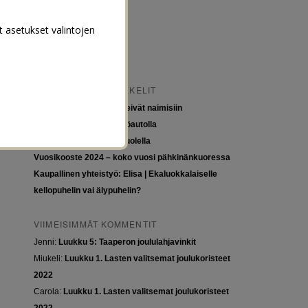
t asetukset valintojen
VIIMEISIMMÄT ARTIKKELIT
Tytöt kuuluvat kouluun, eivät naimisiin
Euroopan roadtrip sähköautolla
Tyttöjen ja tasa-arvon puolella
Vuosikooste 2024 – koko vuosi pähkinänkuoressa
Kaupallinen yhteistyö: Elisa | Ekaluokkalaiselle
kellopuhelin vai älypuhelin?
VIIMEISIMMÄT KOMMENTIT
Jenni
:
Luukku 5: Taaperon joululahjavinkit
Miukeli
:
Luukku 1. Lasten valitsemat joulukoristeet
2022
Carola
:
Luukku 1. Lasten valitsemat joulukoristeet