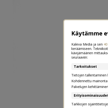
Käytämme ev
Kaleva Media ja sen
40
keräämiseen. Tekniikoit
kävijämäärien mittauks
seuraaviin:
Tarkoitukset
Tietojen tallentaminen la
Kohdennettu mainonta j
Palvelujen kehittämine
Erityisominaisuude
Tarkkojen sijaintitieto