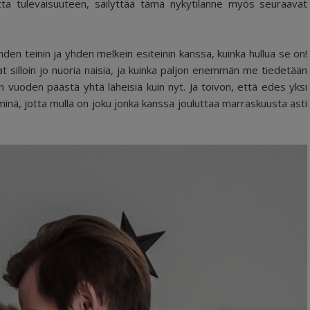
tetta tulevaisuuteen, säilyttää tämä nykytilanne myös seuraavat
n teinin ja yhden melkein esiteinin kanssa, kuinka hullua se on!
 silloin jo nuoria naisia, ja kuinka paljon enemmän me tiedetään
n vuoden päästä yhtä läheisiä kuin nyt. Ja toivon, että edes yksi
in minä, jotta mulla on joku jonka kanssa jouluttaa marraskuusta asti