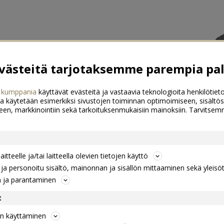
ästeitä tarjotaksemme parempia pal
 kumppania
käyttävät evästeitä ja vastaavia teknologioita henkilötieto
a käytetään esimerkiksi sivustojen toiminnan optimoimiseen, sisältös
een, markkinointiin sekä tarkoituksenmukaisiin mainoksiin. Tarvits
itteelle ja/tai laitteella olevien tietojen käyttö
a personoitu sisältö, mainonnan ja sisällön mittaaminen sekä yleisö
n ja parantaminen
t
jen käyttäminen