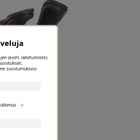
veluja
jen (esim. laitetunniste)
uosituksiin,
emme suostumuksesi
tutkimus