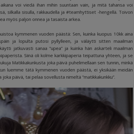
ikana voi viedä ihan mihin suuntaan vain, ja mitä tahansa voi
ä, silkalla sisulla, rakkaudella ja #teamhyttiset -hengellä. Toivon
kea myös paljon onnea ja tasaista arkea.
istoa kymmenen vuoden päästä: Sen, kuinka kuopus 10kk aina
späin ja lopulta putosi pyllylleen, ja väläytti sitten maailman
äytti jatkuvasti sanaa ”upea” ja kuinka hän askarteli maailman
paperista. Siinä oli kolme karkkipaperia teipattuna yhteen, ja se
tolukuja Matikkakunkusta joka päivä puhelimellaan sen tunnin, minkä
ä kun luemme tätä kymmenen vuoden päästä, ei yksikään meidän
 joka päivä, tai pelaa sovellusta nimeltä ”matikkakunkku”.