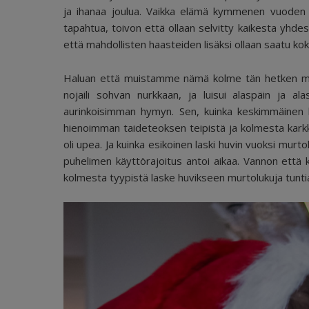
ja ihanaa joulua. Vaikka elämä kymmenen vuoden a
tapahtua, toivon että ollaan selvitty kaikesta yhdess
että mahdollisten haasteiden lisäksi ollaan saatu ko
Haluan että muistamme nämä kolme tän hetken mu
nojaili sohvan nurkkaan, ja luisui alaspäin ja ala
aurinkoisimman hymyn. Sen, kuinka keskimmäinen k
hienoimman taideteoksen teipistä ja kolmesta karkki
oli upea. Ja kuinka esikoinen laski huvin vuoksi mur
puhelimen käyttörajoitus antoi aikaa. Vannon ett
kolmesta tyypistä laske huvikseen murtolukuja tuntia