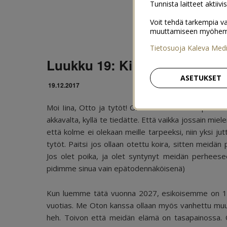
Tunnista laitteet aktiivi
Voit tehdä tarkempia va
muuttamiseen myöhemmin
Tietosuoja Kaleva Med
Luukku 19: Kirje meidän perh
ASETUKSET
19.12.2017
Moi Iina, Otto ja tytöt! Oletan että meidän perhees
akkavalta, kyllä te tiedätte. Että vaikka jossain mi
että kolme ei olekaan meille tarpeeksi, niin yksi ju
tytöt. Paitsi jos ollaan otettu koira, sitten meid
Jos olet poika, ja olet syntynyt meidän perheesee
pidimme sinua vain epätodennäköisenä)
Kun luemme tätä vuonna 2027, esikoisemme on 16-
vuotias. Me Oton kanssa ollaan myös vanhettu muut
heh. Toivon että meidän elämä on tasapainossa. 