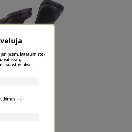
veluja
jen (esim. laitetunniste)
uosituksiin,
emme suostumuksesi
tutkimus