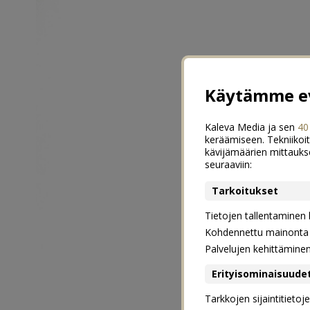
Käytämme ev
Kaleva Media ja sen
40
keräämiseen. Tekniikoit
kävijämäärien mittauks
seuraaviin:
Tarkoitukset
Tietojen tallentaminen la
Kohdennettu mainonta j
Palvelujen kehittämine
Erityisominaisuude
Tarkkojen sijaintitieto