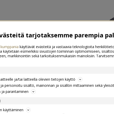
ästeitä tarjotaksemme parempia pal
 kumppania
käyttävät evästeitä ja vastaavia teknologioita henkilötieto
a käytetään esimerkiksi sivustojen toiminnan optimoimiseen, sisältös
een, markkinointiin sekä tarkoituksenmukaisiin mainoksiin. Tarvits
itteelle ja/tai laitteella olevien tietojen käyttö
a personoitu sisältö, mainonnan ja sisällön mittaaminen sekä yleisö
n ja parantaminen
t
jen käyttäminen