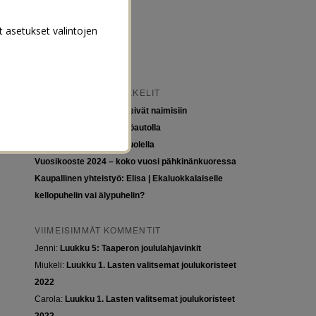
t asetukset valintojen
VIIMEISIMMÄT ARTIKKELIT
Tytöt kuuluvat kouluun, eivät naimisiin
Euroopan roadtrip sähköautolla
Tyttöjen ja tasa-arvon puolella
Vuosikooste 2024 – koko vuosi pähkinänkuoressa
Kaupallinen yhteistyö: Elisa | Ekaluokkalaiselle
kellopuhelin vai älypuhelin?
VIIMEISIMMÄT KOMMENTIT
Jenni
:
Luukku 5: Taaperon joululahjavinkit
Miukeli
:
Luukku 1. Lasten valitsemat joulukoristeet
2022
Carola
:
Luukku 1. Lasten valitsemat joulukoristeet