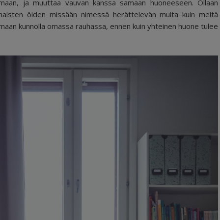
kumaan, ja muuttaa vauvan kanssa samaan huoneeseen. Ollaan
konaisten öiden missään nimessä herättelevän muita kuin meitä
kumaan kunnolla omassa rauhassa, ennen kuin yhteinen huone tulee