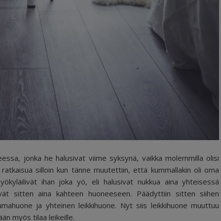
ssa, jonka he halusivat viime syksynä, vaikka molemmilla olisi
 ratkaisua silloin kun tänne muutettiin, että kummallakin oli oma
ökyläilivät ihan joka yö, eli halusivat nukkua aina yhteisessä
ivät sitten aina kahteen huoneeseen. Päädyttiin sitten siihen
kumahuone ja yhteinen leikkihuone. Nyt siis leikkihuone muuttuu
 myös tilaa leikeille.