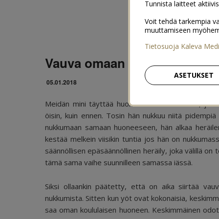
Tunnista laitteet aktiivi
Voit tehdä tarkempia va
muuttamiseen myöhemmin
Tietosuoja Kaleva Med
Vauva omaan huoneeseen n
ASETUKSET
05.01.2018
Meidän mini täyttää huomenna 11 kuukautta, ja on
öisin, kuin ennen. Tosin hän nukkuu niitä pidempiä
nukkumaan samaan huoneeseen, hän alkaa heräile
kestää melkein viisikin tuntia jos hän on nukkuma
säännöllisen epäsäännöllinen heräily, joka välillä on 
tämä sama vaihe suunnilleen samassa iässä.
Siksi ollaankin päätetty, että on aika siirtää
nukkumista. Sitten kun yöt ovat kokonaisia, keski
saa oman koululaisen huoneen. Keskimmäinen odott