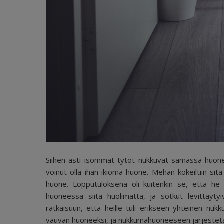
Siihen asti isommat tytöt nukkuvat samassa huonee
voinut olla ihan ikioma huone. Mehän kokeiltiin sitä
huone. Lopputuloksena oli kuitenkin se, että he y
huoneessa siitä huolimatta, ja sotkut levittäyty
ratkaisuun, että heille tuli erikseen yhteinen nuk
vauvan huoneeksi, ja nukkumahuoneeseen järjestetään