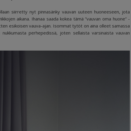
ollaan siirretty nyt pinnasänky vauvan uuteen huoneeseen, jota
viikkojen aikana. Ihanaa saada kokea tämä ”vauvan oma huone” -
a sitten esikoisen vauva-ajan. Isommat tytöt on aina olleet samassa
 nukkumasta perhepedissä, joten sellaista varsinaista vauvan