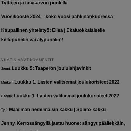
Tyttöjen ja tasa-arvon puolella
Vuosikooste 2024 – koko vuosi pähkinänkuoressa
Kaupallinen yhteistyö: Elisa | Ekaluokkalaiselle
kellopuhelin vai älypuhelin?
VIIMEISIMMÄT KOMMENTIT
Luukku 5: Taaperon joululahjavinkit
Jenni
:
Luukku 1. Lasten valitsemat joulukoristeet 2022
Miukeli
:
Luukku 1. Lasten valitsemat joulukoristeet 2022
Carola
:
Maailman hedelmäisin kakku | Solero-kakku
Tytti
:
Jenny
Kerrossängyllä jaettu huone: sängyt päällekkäin,
: