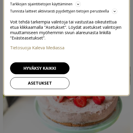
Tarkkojen sijaintitietojen käyttäminen
superherkkua syödä. Tämä on sellainen herkku joka
Tunnista laitteet aktiivisesti pyydettyjen tietojen perusteella
kelpaa aika monelle eri ruokavaliolle, tosin soija-
allergiselle pitäisi käyttää kaurakermaa soijakerman
Voit tehdä tarkempia valintoja tai vastustaa oikeutettua
etua klikkaamalla “Asetukset”. Löydät asetukset valintojen
sijaan, ja tietty koristeitakin voi vaihdella sen mukaan
muuttamiseen myöhemmin sivun alareunasta linkillä
mille kukin on allerginen. Kakku on maidottomuuden,
“Evästeasetukset”.
vegaaniuden ja gluteenittomuuden lisäksi myös
Tietosuoja Kaleva Mediassa
munaton ja pähkinätön.
HYVÄKSY KAIKKI
ASETUKSET