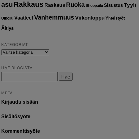
Rakkaus
asu
Ruoka
Tyyli
Raskaus
Sisustus
Shoppailu
Vanhemmuus
Vaatteet
Viikonloppu
Yhteistyöt
Ulkoilu
Äitiys
KATEGORIAT
Kategoriat
HAE BLOGISTA
Haku:
META
Kirjaudu sisään
Sisältösyöte
Kommenttisyöte