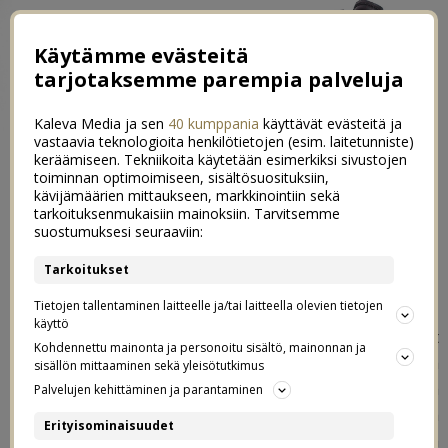
Käytämme evästeitä
tarjotaksemme parempia palveluja
Kaleva Media ja sen
40 kumppania
käyttävät evästeitä ja
vastaavia teknologioita henkilötietojen (esim. laitetunniste)
keräämiseen. Tekniikoita käytetään esimerkiksi sivustojen
toiminnan optimoimiseen, sisältösuosituksiin,
kävijämäärien mittaukseen, markkinointiin sekä
Vegaaninen ja gluteeniton
tarkoituksenmukaisiin mainoksiin. Tarvitsemme
0
suostumuksesi seuraaviin:
suklaakakku
Tarkoitukset
16.06.2016
Tietojen tallentaminen laitteelle ja/tai laitteella olevien tietojen
käyttö
Mä olen opetellut ihan uudenlaista ruuanlaittoa nyt
Kohdennettu mainonta ja personoitu sisältö, mainonnan ja
esikoisen uuden ruokavalion myötä, ja yhtä itsetehtyä
sisällön mittaaminen sekä yleisötutkimus
herkkuakin ollaan jo keretty testaamaan eli vegaanista
Palvelujen kehittäminen ja parantaminen
(maidotonta) ja gluteenitonta suklaakakkua! Ja arvatkaa
Erityisominaisuudet
mitä, sitä oli sekä superhelppoa tehdä että