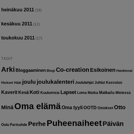
heinäkuu 2011
(18)
kesäkuu 2011
(12)
toukokuu 2011
(17)
TAGIT
Arki
Co-creation
Esikoinen
Bloggaaminen
Blogi
Hankinnat
joulu
joulukalenteri
Joululahjat
Juhlat
Kasvatus
Hiukset
Häät
Kaverit
Koti
Lapset
Kesä
Matkailu
Kuulumisia
Loma
Matka
Mielessä
Oma elämä
Otto
Minä
Oma tyyli
OOTD
Ostokset
Puheenaiheet
Päivän
Perhe
Oulu
Parisuhde