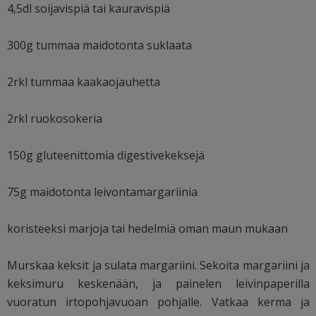
4,5dl soijavispiä tai kauravispiä
300g tummaa maidotonta suklaata
2rkl tummaa kaakaojauhetta
2rkl ruokosokeria
150g gluteenittomia digestivekeksejä
75g maidotonta leivontamargariinia
koristeeksi marjoja tai hedelmiä oman maun mukaan
Murskaa keksit ja sulata margariini. Sekoita margariini ja
keksimuru keskenään, ja painelen leivinpaperilla
vuoratun irtopohjavuoan pohjalle. Vatkaa kerma ja