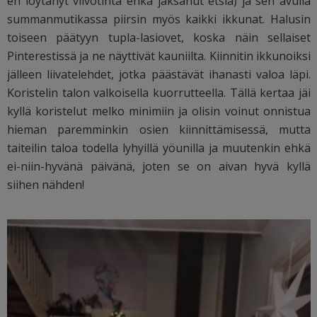
en löytänyt viivotinta enkä jaksanut etsiä) ja sen avulla
summanmutikassa piirsin myös kaikki ikkunat. Halusin
toiseen päätyyn tupla-lasiovet, koska näin sellaiset
Pinterestissä ja ne näyttivät kauniilta. Kiinnitin ikkunoiksi
jälleen liivatelehdet, jotka päästävät ihanasti valoa läpi.
Koristelin talon valkoisella kuorrutteella. Tällä kertaa jäi
kyllä koristelut melko minimiin ja olisin voinut onnistua
hieman paremminkin osien kiinnittämisessä, mutta
taiteilin taloa todella lyhyillä yöunilla ja muutenkin ehkä
ei-niin-hyvänä päivänä, joten se on aivan hyvä kyllä
siihen nähden!