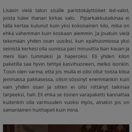
Lisäsin vielä talon sisälle paristokäyttöiset led-valot,
joista tulee ihanan kirkas valo. Piparkakkutaikinaa ei
tällä kertaa kulunut kuin yksi kokonainen kilo, mikä on
ehkä vähemmän kuin koskaan aiemmin. Ja jouduin vielä
tekemään yhden osan uusiksi, kun epähuomiossa yksi
seinistä kerkesi olla uunissa pari minuuttia liian kauan ja
meni liian tummaksi ja haperoksi. Eli yhden kilon
paketilla saa hyvin tehtyä kasvihuoneen, melko isonkin.
Tosin olen varma, että jos mulla ei olisi ollut toista kiloa
jemmassa pakkasessa, olisin sössinyt enemmänkin kuin
vain yhden osan ja sitten ei olisi riittänyt taikinaa
tarpeeksi, hah. Eli ehkä se toinen varapaketti kannattaa
kuitenkin olla varmuuden vuoksi myös, ainakin jos on
samanlainen huithapeli kuin minä.