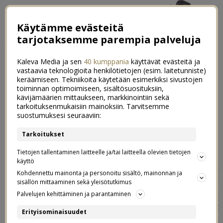
Käytämme evästeitä
tarjotaksemme parempia palveluja
Kaleva Media ja sen
40 kumppania
käyttävät evästeitä ja
vastaavia teknologioita henkilötietojen (esim. laitetunniste)
keräämiseen. Tekniikoita käytetään esimerkiksi sivustojen
toiminnan optimoimiseen, sisältösuosituksiin,
kävijämäärien mittaukseen, markkinointiin sekä
Luukku 14: Meidän piparkakkutalo
tarkoituksenmukaisiin mainoksiin. Tarvitsemme
0
suostumuksesi seuraaviin:
2022
Tarkoitukset
14.12.2022
Tietojen tallentaminen laitteelle ja/tai laitteella olevien tietojen
käyttö
Niinhän siinä kävi, että tänä vuonna me päätettiin tehdä
Kohdennettu mainonta ja personoitu sisältö, mainonnan ja
sittenkin viime vuoden kasvihuone uudelleen. Mietittiin
sisällön mittaaminen sekä yleisötutkimus
myös jouluista autoa, mutta se tuntui juuri nyt liian
Palvelujen kehittäminen ja parantaminen
haastavalta ja aikaa vievältä, tämä joulukuu on ollut
Erityisominaisuudet
jotenkin vielä tavallistakin täydempi. Juuri eilen sanoin