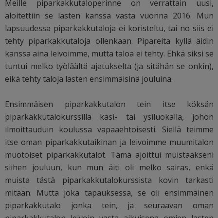
Meille piparkakkutaloperinne on verrattain uusi,
aloitettiin se lasten kanssa vasta vuonna 2016. Mun
lapsuudessa piparkakkutaloja ei koristeltu, tai no siis ei
tehty piparkakkutaloja ollenkaan. Pipareita kyllä äidin
kanssa aina leivoimme, mutta taloa ei tehty. Ehkä siksi se
tuntui melko työläältä ajatukselta (ja sitähän se onkin),
eikä tehty taloja lasten ensimmäisinä jouluina.
Ensimmäisen piparkakkutalon tein itse köksän
piparkakkutalokurssilla kasi- tai ysiluokalla, johon
ilmoittauduin koulussa vapaaehtoisesti. Siellä teimme
itse oman piparkakkutaikinan ja leivoimme muumitalon
muotoiset piparkakkutalot. Tämä ajoittui muistaakseni
siihen jouluun, kun mun äiti oli melko sairas, enkä
muista tästä piparkakkutalokurssista kovin tarkasti
mitään. Mutta joka tapauksessa, se oli ensimmäinen
piparkakkutalo jonka tein, ja seuraavan oman
piparkakkutalon leivoin vasta aikuisena omien lasten