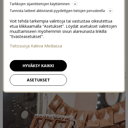
Tarkkojen sijaintitietojen käyttäminen
ystäville illallisella, että tänä vuonna sen on vasta
Tunnista laitteet aktiivisesti pyydettyjen tietojen perusteella
huomannut kunnolla, että meillä oikeasti on neljä lasta!
Tai ehkä vaan korona päättyi ja siksi kaikki viikonloput ja
Voit tehdä tarkempia valintoja tai vastustaa oikeutettua
etua klikkaamalla “Asetukset”. Löydät asetukset valintojen
illat ovat taas täynnä. Mutta noh, anyway, halusin päästä
muuttamiseen myöhemmin sivun alareunasta linkillä
nyt piparkakkutalon kanssa helpolla ja tehdä jotain
“Evästeasetukset”.
tuttua. Piparkakkukasvihuone on kuitenkin suurista
Tietosuoja Kaleva Mediassa
”lasipinnoistaan” huolimatta melko simppeli tehdä. Tai
niin mä muistelin ainakin.
HYVÄKSY KAIKKI
ASETUKSET