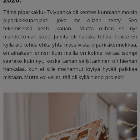
Tämä piparkakku-Tylypahka oli kenties kunnianhimoisin
piparkakkuprojekti, joka me ollaan tehty! Sen
tekemisessä kesti _kauan_. Mutta olihan se nyt
mahdottoman söpö! Ja sitä oli hauska tehdä. Toiste en
kyllä aio tehdä ehkä yhtä massiivista piparirakennelmaa,
en ainakaan ennen kuin meillä on kolme kertaa isompi
saareke kuin nyt, koska tämän säilyttäminen oli hieman
hankalaa, kun ei sille meinannut löytyä hyvää paikkaa
mistään. Mutta voi veljet, tää oli kyllä hieno projekti!