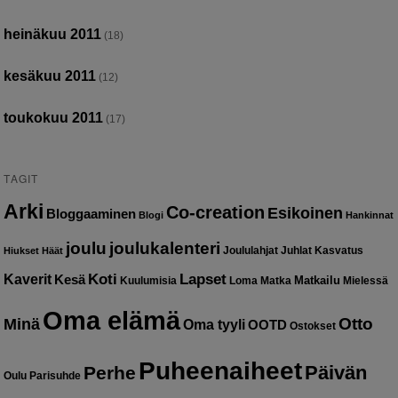
heinäkuu 2011
(18)
kesäkuu 2011
(12)
toukokuu 2011
(17)
TAGIT
Arki
Co-creation
Esikoinen
Bloggaaminen
Blogi
Hankinnat
joulu
joulukalenteri
Joululahjat
Juhlat
Kasvatus
Hiukset
Häät
Kaverit
Koti
Lapset
Kesä
Matkailu
Kuulumisia
Loma
Matka
Mielessä
Oma elämä
Otto
Minä
Oma tyyli
OOTD
Ostokset
Puheenaiheet
Päivän
Perhe
Oulu
Parisuhde