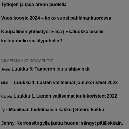
Tyttöjen ja tasa-arvon puolella
Vuosikooste 2024 – koko vuosi pähkinänkuoressa
Kaupallinen yhteistyö: Elisa | Ekaluokkalaiselle
kellopuhelin vai älypuhelin?
VIIMEISIMMÄT KOMMENTIT
Luukku 5: Taaperon joululahjavinkit
Jenni
:
Luukku 1. Lasten valitsemat joulukoristeet 2022
Miukeli
:
Luukku 1. Lasten valitsemat joulukoristeet 2022
Carola
:
Maailman hedelmäisin kakku | Solero-kakku
Tytti
:
Jenny
Kerrossängyllä jaettu huone: sängyt päällekkäin,
: