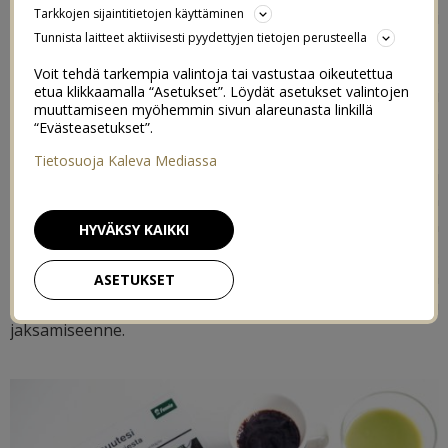
Tarkkojen sijaintitietojen käyttäminen
erilaisten teemojen kautta koko vuoden ajan, enkä voisi
Tunnista laitteet aktiivisesti pyydettyjen tietojen perusteella
olla enemmän innoissani tästä!
Voit tehdä tarkempia valintoja tai vastustaa oikeutettua
etua klikkaamalla “Asetukset”. Löydät asetukset valintojen
Olen aiemminkin kirjoittanut blogissani
muuttamiseen myöhemmin sivun alareunasta linkillä
henkivakuutusasioista yhteistyössä nimenomaan Henki-
“Evästeasetukset”.
Fennian kanssa, mutta tänä vuonna päähuomio tulee
Tietosuoja Kaleva Mediassa
olemaan ihanammassa arjessa ja jaksamisessa. Päätin
tarttua
Henki-Fennian
haasteeseen koska haluan
todistaa että vauvavuosi voi olla myös hyvinvoinnin
HYVÄKSY KAIKKI
vuosi, kun muistaa kiinnittää huomiota oikeisiin asioihin.
Samalla haluan haastaa teidätkin voimaan paremmin ja
ASETUKSET
kiinnittämään enemmän huomiota itseenne, arkeenne ja
jaksamiseenne.