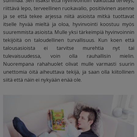
summaa. Sen lisäksi että hyvinvointiin vaikuttaa terveys,
riittävä lepo, terveellinen ruokavalio, positiivinen asenne
ja se että tekee arjessa niitä asioista mitkä tuottavat
itselle hyvää mieltä ja oloa, hyvinvointi koostuu myös
suuremmista asioista. Mulle yksi tärkeimpiä hyvinvoinnin
tekijöitä on taloudellinen turvallisuus. Kun koen että
talousasioista ei tarvitse murehtia nyt tai
tulevaisuudessa, voin olla rauhallisin mielin.
Nuorempana rahahuolet olivat mulle varmasti suurin
unettomia öitä aiheuttava tekijä, ja saan olla kiitollinen
siitä että näin ei nykyään enää ole.