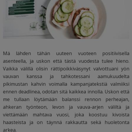
Mä lähden tähän uuteen vuoteen positiivisella
asenteella, ja uskon että tästä vuodesta tulee hieno.
Vaikka välillä olisin rättipoikkiväsynyt valvottuani yön
vauvan kanssa ja tahkotessani aamukuudelta
pikimustan kahvin voimalla kampanjatekstiä valmiiksi
ennen deadlinea, odotan sitä kaikkea innolla. Uskon että
me tullaan löytämään balanssi rennon perheajan,
ahkeran työnteon, levon ja vauva-arjen väliltä ja
viettämään mahtava vuosi, joka koostuu kivoista
haasteista ja on täynnä rakkautta sekä huoletonta
arkea.