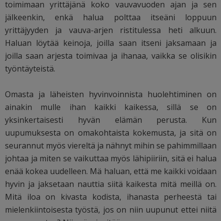
toimimaan yrittäjänä koko vauvavuoden ajan ja sen
jälkeenkin, enkä halua polttaa itseäni loppuun
yrittäjyyden ja vauva-arjen ristitulessa heti alkuun.
Haluan löytää keinoja, joilla saan itseni jaksamaan ja
joilla saan arjesta toimivaa ja ihanaa, vaikka se olisikin
työntäyteistä.
Omasta ja läheisten hyvinvoinnista huolehtiminen on
ainakin mulle ihan kaikki kaikessa, sillä se on
yksinkertaisesti hyvän elämän perusta. Kun
uupumuksesta on omakohtaista kokemusta, ja sitä on
seurannut myös viereltä ja nähnyt mihin se pahimmillaan
johtaa ja miten se vaikuttaa myös lähipiiriin, sitä ei halua
enää kokea uudelleen. Mä haluan, että me kaikki voidaan
hyvin ja jaksetaan nauttia siitä kaikesta mitä meillä on.
Mitä iloa on kivasta kodista, ihanasta perheestä tai
mielenkiintoisesta työstä, jos on niin uupunut ettei niitä