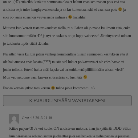
on se , (:D) että eikö ikinä tuu semmosta oloa et haluut vaan sen mahan pois että sua
ahdistaa se ja tulee hengitysvaikeuksia ja sit ku kuitenkaan sitä ei vaan saa pois
ja
eiks oo jännä et siel on vauva siellä mahassa
hahahha!
Muistan kun kerroit tästä raskaudesta täällä, ni sullahan oli jo maha ku ilmotit siitä, enkä
silti huomannut mtiään :D! ja nyt se raskaus on jo loppuvaiheessa! Jännittyneenä odotan
jo tulokasta myös täällä :Dhaha.
Nii sitten vielä ku luin jotain vanhoja kommentteja ni sain semmosen käsityksen että et
ole haluamassa enää lapsia (????) tai siis siel luki et poikavauva ei ole edes haave tai
jotain tollasta. Ettekö halua enää lapsia vai tarkotitko että piiiiiiiiiitkään aikaan vielä?.
Mun vauvakuume vaan kasvaa entisestään ku luen tätä
Ihanaa kevään jatkoa taas kerran
tulipa pitkä kommentti! <3
KIRJAUDU SISÄÄN VASTATAKSESI
Iina
4.3.2013 21:40
Kiitos paljon<3! Ja voi kuule, ON ahdistavaa nukkua, ihan järkyttävää :DDD Sillon
kun närästää ja selkään sattuu ja oksettaa ja ei saa henkeä ja maha painaa ja pissataa