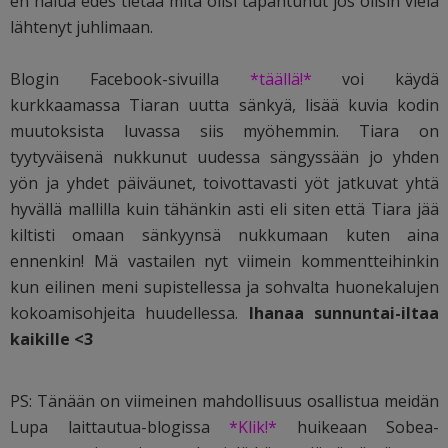
en halua edes tietää mitä olisi tapahtunut jos olisin vielä
lähtenyt juhlimaan.
Blogin Facebook-sivuilla
*täällä!*
voi käydä
kurkkaamassa Tiaran uutta sänkyä, lisää kuvia kodin
muutoksista luvassa siis myöhemmin. Tiara on
tyytyväisenä nukkunut uudessa sängyssään jo yhden
yön ja yhdet päiväunet, toivottavasti yöt jatkuvat yhtä
hyvällä mallilla kuin tähänkin asti eli siten että Tiara jää
kiltisti omaan sänkyynsä nukkumaan kuten aina
ennenkin! Mä vastailen nyt viimein kommentteihinkin
kun eilinen meni supistellessa ja sohvalta huonekalujen
kokoamisohjeita huudellessa.
Ihanaa sunnuntai-iltaa
kaikille <3
PS: Tänään on viimeinen mahdollisuus osallistua meidän
Lupa laittautua-blogissa
*Klik!*
huikeaan Sobea-