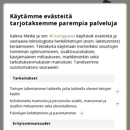
Käytämme evästeitä
tarjotaksemme parempia palveluja
Kaleva Media ja sen
40 kumppania
käyttävät evästeitä ja
vastaavia teknologioita henkilötietojen (esim. laitetunniste)
keräämiseen. Tekniikoita käytetään esimerkiksi sivustojen
toiminnan optimoimiseen, sisältösuosituksiin,
←
Väriloistoa kaapin uumenissa
kävijämäärien mittaukseen, markkinointiin sekä
tarkoituksenmukaisiin mainoksiin. Tarvitsemme
Koti vauvavalmiiksi osa 1 | Lastenhuone
→
suostumuksesi seuraaviin:
Neuvolassa jättimasun kanssa
Tarkoitukset
44
Tietojen tallentaminen laitteelle ja/tai laitteella olevien tietojen
03.03.2013
käyttö
Kohdennettu mainonta ja personoitu sisältö, mainonnan ja
Minä ja masu käytiin siis perjantaina neuvolassa pitkästä
sisällön mittaaminen sekä yleisötutkimus
aikaa ja oli kyllä niin helpottavaa kuulla että kaikki oli
Palvelujen kehittäminen ja parantaminen
hyvin. Mua ahkerasti tällä viikolla vaivannut päänsärky ja
Erityisominaisuudet
siihen liittyneet näköhäiriöt ei selkeästikään olleet