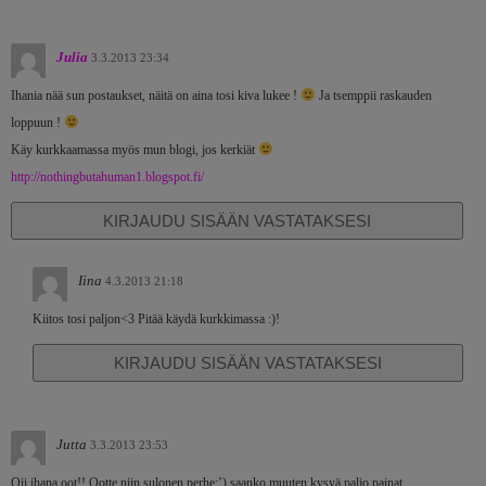
Julia
3.3.2013 23:34
Ihania nää sun postaukset, näitä on aina tosi kiva lukee !
Ja tsemppii raskauden
loppuun !
Käy kurkkaamassa myös mun blogi, jos kerkiät
http://nothingbutahuman1.blogspot.fi/
KIRJAUDU SISÄÄN VASTATAKSESI
Iina
4.3.2013 21:18
Kiitos tosi paljon<3 Pitää käydä kurkkimassa :)!
KIRJAUDU SISÄÄN VASTATAKSESI
Jutta
3.3.2013 23:53
Oii ihana oot!! Ootte niin sulonen perhe:’) saanko muuten kysyä paljo painat