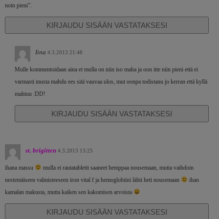
noin pieni”.
KIRJAUDU SISÄÄN VASTATAKSESI
Iina
4.3.2013 21:48
Mulle kommentoidaan aina et mulla on niin iso maha ja oon itte niin pieni että ei
varmasti musta mahdu ees sitä vauvaa ulos, mut oonpa todistanu jo kerran että kyllä
mahtuu :DD!
KIRJAUDU SISÄÄN VASTATAKSESI
st. brigitten
4.3.2013 13:25
ihana massu
mulla ei rautatabletit saaneet hemppaa nousemaan, mutta vaihdoin
nestemäiseen valmisteeseen iron vital f ja hemoglobiini lähti heti nousemaan
ihan
kamalan makusta, mutta kaiken sen kakomisen arvoista
KIRJAUDU SISÄÄN VASTATAKSESI