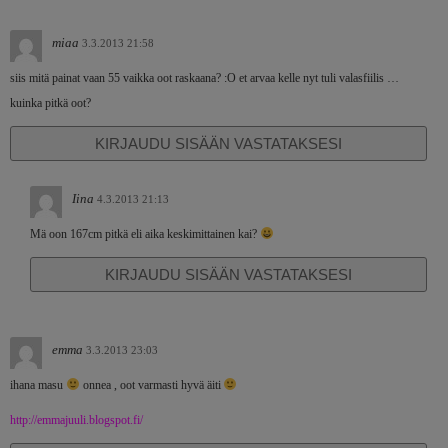
miaa
3.3.2013 21:58
siis mitä painat vaan 55 vaikka oot raskaana? :O et arvaa kelle nyt tuli valasfiilis …
kuinka pitkä oot?
KIRJAUDU SISÄÄN VASTATAKSESI
Iina
4.3.2013 21:13
Mä oon 167cm pitkä eli aika keskimittainen kai?
KIRJAUDU SISÄÄN VASTATAKSESI
emma
3.3.2013 23:03
ihana masu
onnea , oot varmasti hyvä äiti
http://emmajuuli.blogspot.fi/