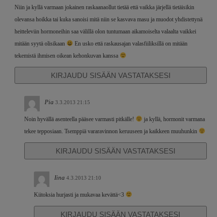
Niin ja kyllä varmaan jokainen raskaanaollut tietää että vaikka järjellä tietäisikin
olevansa hoikka tai kuka sanoisi mitä niin se kasvava masu ja muodot yhdistettynä
heitteleviin hormoneihin saa välillä olon tuntumaan aikamoiselta valaalta vaikkei
mitään syytä olisikaan
En usko että raskausajan valasfiiliksillä on mitään
tekemistä ihmisen oikean kehonkuvan kanssa
KIRJAUDU SISÄÄN VASTATAKSESI
Pia
3.3.2013 21:15
Noin hyvällä asenteella pääsee varmasti pitkälle!
ja kyllä, hormonit varmana
tekee tepposiaan. Tsemppiä vararavinnon keruuseen ja kaikkeen muuhunkin
KIRJAUDU SISÄÄN VASTATAKSESI
Iina
4.3.2013 21:10
Kiitoksia hurjasti ja mukavaa kevättä<3
KIRJAUDU SISÄÄN VASTATAKSESI