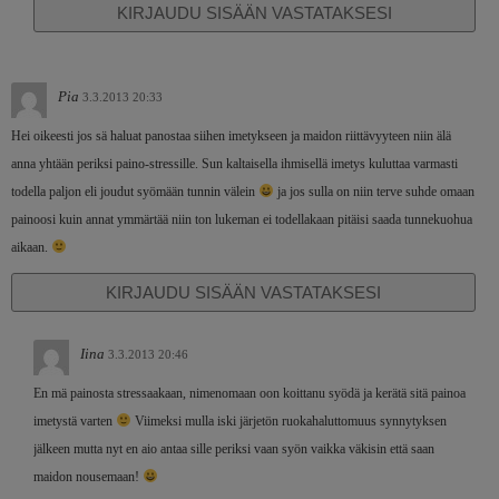
KIRJAUDU SISÄÄN VASTATAKSESI
Pia
3.3.2013 20:33
Hei oikeesti jos sä haluat panostaa siihen imetykseen ja maidon riittävyyteen niin älä
anna yhtään periksi paino-stressille. Sun kaltaisella ihmisellä imetys kuluttaa varmasti
todella paljon eli joudut syömään tunnin välein
ja jos sulla on niin terve suhde omaan
painoosi kuin annat ymmärtää niin ton lukeman ei todellakaan pitäisi saada tunnekuohua
aikaan.
KIRJAUDU SISÄÄN VASTATAKSESI
Iina
3.3.2013 20:46
En mä painosta stressaakaan, nimenomaan oon koittanu syödä ja kerätä sitä painoa
imetystä varten
Viimeksi mulla iski järjetön ruokahaluttomuus synnytyksen
jälkeen mutta nyt en aio antaa sille periksi vaan syön vaikka väkisin että saan
maidon nousemaan!