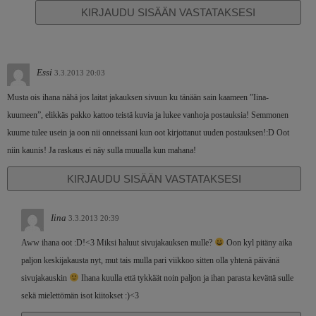
KIRJAUDU SISÄÄN VASTATAKSESI
Essi
3.3.2013 20:03
Musta ois ihana nähä jos laitat jakauksen sivuun ku tänään sain kaameen ”Iina-
kuumeen”, elikkäs pakko kattoo teistä kuvia ja lukee vanhoja postauksia! Semmonen
kuume tulee usein ja oon nii onneissani kun oot kirjottanut uuden postauksen!:D Oot
niin kaunis! Ja raskaus ei näy sulla muualla kun mahana!
KIRJAUDU SISÄÄN VASTATAKSESI
Iina
3.3.2013 20:39
Aww ihana oot :D!<3 Miksi haluut sivujakauksen mulle?
Oon kyl pitäny aika
paljon keskijakausta nyt, mut tais mulla pari viikkoo sitten olla yhtenä päivänä
sivujakauskin
Ihana kuulla että tykkäät noin paljon ja ihan parasta kevättä sulle
sekä mielettömän isot kiitokset :)<3