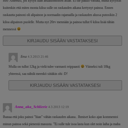
Hei! Anteeksi, jos kysyn liian arkaluontoisen asian. Ei ole pakko vastata, mutta kysyisin
kuitenkin että miten monta kiloa sulle on raskauden aikana kertynyt painoa. Ennen
raskautta painoni oli alipainon ja normaalin rajamailla ja raskauden alussa putosikin 2
kiloa alipainon puolelle. Mutta nyt 20rv mennään ja painoa tullut 6 kiloa lisää tähän
mennessä
KIRJAUDU SISÄÄN VASTATAKSESI
Iina
4.3.2013 21:46
Mulla on tullut 12kg ja vielä tulee varmasti reippaasti
Viimeksi tuli 18kg
yhteensä, saa nähdä meenkö siitäkin ohi :D!
KIRJAUDU SISÄÄN VASTATAKSESI
Anna_aka_Schlierie
4.3.2013 12:19
Ihanaa että joku painoi ”liian” vähän raskauden aikana.. Ihmiset koko ajan kommentoi
minun painoa sekä pienestä masusta. ”Ei sulle tule isoa lasta kun olet noin laiha ja maha