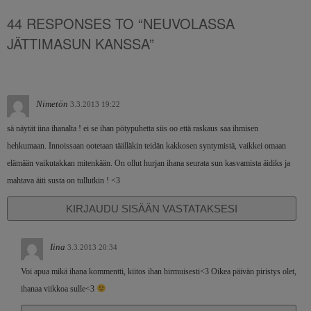
44 RESPONSES TO “NEUVOLASSA
JÄTTIMASUN KANSSA”
Nimetön
3.3.2013 19:22
sä näytät iina ihanalta ! ei se ihan pötypuhetta siis oo että raskaus saa ihmisen
hehkumaan. Innoissaan ootetaan täälläkin teidän kakkosen syntymistä, vaikkei omaan
elämään vaikutakkan mitenkään. On ollut hurjan ihana seurata sun kasvamista äidiks ja
mahtava äiti susta on tullutkin ! <3
KIRJAUDU SISÄÄN VASTATAKSESI
Iina
3.3.2013 20:34
Voi apua mikä ihana kommentti, kiitos ihan hirmuisesti<3 Oikea päivän piristys olet,
ihanaa viikkoa sulle<3