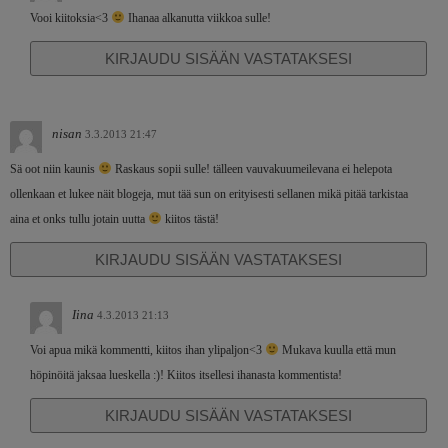
Vooi kiitoksia<3
Ihanaa alkanutta viikkoa sulle!
KIRJAUDU SISÄÄN VASTATAKSESI
nisan
3.3.2013 21:47
Sä oot niin kaunis
Raskaus sopii sulle! tälleen vauvakuumeilevana ei helepota
ollenkaan et lukee näit blogeja, mut tää sun on erityisesti sellanen mikä pitää tarkistaa
aina et onks tullu jotain uutta
kiitos tästä!
KIRJAUDU SISÄÄN VASTATAKSESI
Iina
4.3.2013 21:13
Voi apua mikä kommentti, kiitos ihan ylipaljon<3
Mukava kuulla että mun
höpinöitä jaksaa lueskella :)! Kiitos itsellesi ihanasta kommentista!
KIRJAUDU SISÄÄN VASTATAKSESI