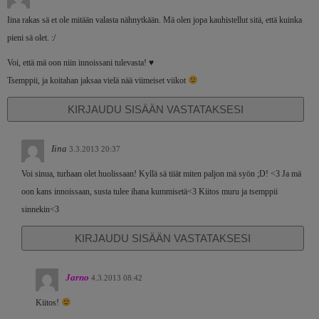
Iina rakas sä et ole mitään valasta nähnytkään. Mä olen jopa kauhistellut sitä, että kuinka
pieni sä olet. :/
Voi, että mä oon niin innoissani tulevasta! ♥
Tsemppii, ja koitahan jaksaa vielä nää viimeiset viikot
KIRJAUDU SISÄÄN VASTATAKSESI
Iina
3.3.2013 20:37
Voi sinua, turhaan olet huolissaan! Kyllä sä tiiät miten paljon mä syön ;D! <3 Ja mä
oon kans innoissaan, susta tulee ihana kummisetä<3 Kiitos muru ja tsemppii
sinnekin<3
KIRJAUDU SISÄÄN VASTATAKSESI
Jarno
4.3.2013 08:42
Kiitos!