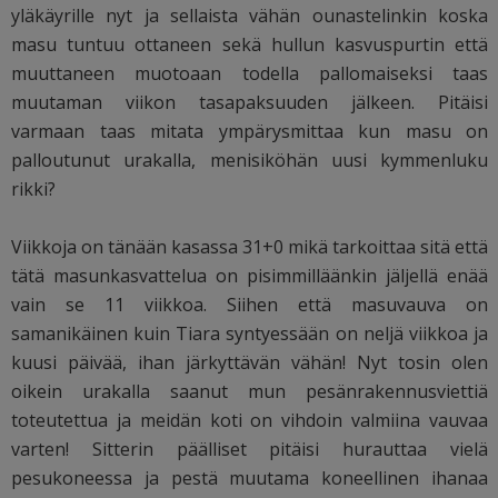
yläkäyrille nyt ja sellaista vähän ounastelinkin koska
masu tuntuu ottaneen sekä hullun kasvuspurtin että
muuttaneen muotoaan todella pallomaiseksi taas
muutaman viikon tasapaksuuden jälkeen. Pitäisi
varmaan taas mitata ympärysmittaa kun masu on
palloutunut urakalla, menisiköhän uusi kymmenluku
rikki?
Viikkoja on tänään kasassa 31+0 mikä tarkoittaa sitä että
tätä masunkasvattelua on pisimmilläänkin jäljellä enää
vain se 11 viikkoa. Siihen että masuvauva on
samanikäinen kuin Tiara syntyessään on neljä viikkoa ja
kuusi päivää, ihan järkyttävän vähän! Nyt tosin olen
oikein urakalla saanut mun pesänrakennusviettiä
toteutettua ja meidän koti on vihdoin valmiina vauvaa
varten! Sitterin päälliset pitäisi hurauttaa vielä
pesukoneessa ja pestä muutama koneellinen ihanaa