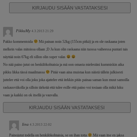
KIRJAUDU SISÄÄN VASTATAKSESI
PikkuMy
4.3.2013 21:29
Pakko kommentoida
Mä painan noin 52kg (155cm pitkä) ja en ole raskaana joten
melkein valas mitoissa ollaan ;D Ja kun olin raskaana niin tuossa vaiheessa puntari tais
näyttää noin 67kg eli sillon olin super valas
No nää paino jutut on henkilökohtaisia ja mä oon omasta mielestäni kummiskin aika
pikku likka tässä maailmassa
Pitää vaan aina muistaa kun näistä tällein julkisesti
juttelee että voi olla joku joka ajattelee että itekkin pitäs painaa saman kun muut samoilla
raskausviikolla ja silloin tärkeää että tulee esille että paino voi tosiaan olla mikä luku
vaan ja kaikki on ok itsellä ja vauvalla.
KIRJAUDU SISÄÄN VASTATAKSESI
Iina
4.3.2013 22:02
Painojutut todella on henkilökohtaisia, se on ihan totta
Mä vaan itse en jaksa