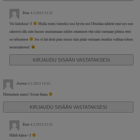
Iina
4.3.2013 21:51
Voi kiitoksia<3
Mulla toimi viimeksi tosi hyvin noi Obsidan-tabletit mut nyt oon
oikeesti ollu niin huono muistamaan niiden ottamisen että siitä varmaan johtuu ettei
oo tehonneet
Jos ei tää tästä pian nouse niin pitää varmaan munkin vaihtaa tohon
nestemäiseen!
KIRJAUDU SISÄÄN VASTATAKSESI
Jonna
4.3.2013 14:55
Hirmuinen masu! Aivan ihana
KIRJAUDU SISÄÄN VASTATAKSESI
Iina
4.3.2013 21:51
Hihih kiitos<3