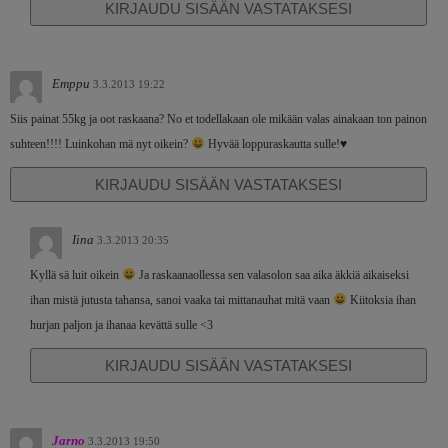
KIRJAUDU SISÄÄN VASTATAKSESI
Emppu
3.3.2013 19:22
Siis painat 55kg ja oot raskaana? No et todellakaan ole mikään valas ainakaan ton painon
suhteen!!!! Luinkohan mä nyt oikein?
Hyvää loppuraskautta sulle!♥
KIRJAUDU SISÄÄN VASTATAKSESI
Iina
3.3.2013 20:35
Kyllä sä luit oikein
Ja raskaanaollessa sen valasolon saa aika äkkiä aikaiseksi
ihan mistä jutusta tahansa, sanoi vaaka tai mittanauhat mitä vaan
Kiitoksia ihan
hurjan paljon ja ihanaa kevättä sulle <3
KIRJAUDU SISÄÄN VASTATAKSESI
Jarno
3.3.2013 19:50