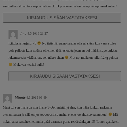
suunnilleen ilman tota söpöä palloo? :D:D ja oikeen paljon tsemppiä loppuraskauteen!
KIRJAUDU SISÄÄN VASTATAKSESI
Iina
4.3.2013 21:27
Kiitoksia hurjasti!<3
No tiettyhän paino saattaa olla eri sitten kun vauva tulee
pois pallosta kuin mitä se oli ennen tätä raskautta joten en voi mitään supertarkkaa
lukemaa edes vielä antaa, sen näkee sitten
Mut nyt mulla on tullut 12kg painoa
Mukavaa kevättä sulle!
KIRJAUDU SISÄÄN VASTATAKSESI
Minnis
4.3.2013 08:49
Must toi sun maha on niin ihana<3 Oon miettinyt aina, kun nään jonkun raskaana
olevan naisen ja sillä on jos toooooosi iso maha, et eiks oo ahdistavaa nukkua!
Mä
nukun aina vatsalteen et mulla pitää varmaan poraa reikä sänkyyn :D! Toinen ajatukseni