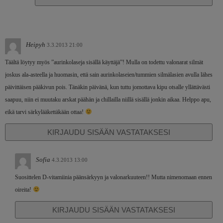
Heipyh
3.3.2013 21:00
Täältä löytyy myös ”aurinkolaseja sisällä käyttäjä”! Mulla on todettu valonarat silmät
joskus ala-asteella ja huomasin, että sain aurinkolaseien/tummien silmälasien avulla lähes
päivittäisen pääkivun pois. Tänäkin päivänä, kun tuttu jomottava kipu otsalle yllättävästi
saapuu, niin ei muutaku arskat päähän ja chillailla niillä sisällä jonkin aikaa. Helppo apu,
eikä tarvi särkylääkettäkään ottaa!
KIRJAUDU SISÄÄN VASTATAKSESI
Sofia
4.3.2013 13:00
Suosittelen D-vitamiinia päänsärkyyn ja valonarkuuteen!! Mutta nimenomaan ennen
oireita!
KIRJAUDU SISÄÄN VASTATAKSESI