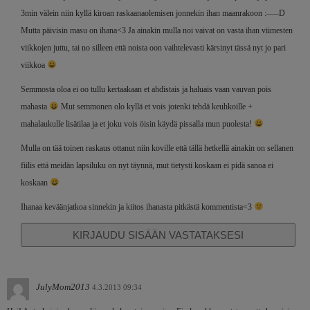
3min välein niin kyllä kiroan raskaanaolemisen jonnekin ihan maanrakoon :—–D
Mutta päivisin masu on ihana<3 Ja ainakin mulla noi vaivat on vasta ihan viimesten
viikkojen juttu, tai no silleen että noista oon vaihtelevasti kärsinyt tässä nyt jo pari
viikkoa
Semmosta oloa ei oo tullu kertaakaan et ahdistais ja haluais vaan vauvan pois
mahasta
Mut semmonen olo kyllä et vois jotenki tehdä keuhkoille +
mahalaukulle lisätilaa ja et joku vois öisin käydä pissalla mun puolesta!
Mulla on tää toinen raskaus ottanut niin koville että tällä hetkellä ainakin on sellanen
fiilis että meidän lapsiluku on nyt täynnä, mut tietysti koskaan ei pidä sanoa ei
koskaan
Ihanaa keväänjatkoa sinnekin ja kiitos ihanasta pitkästä kommentista<3
KIRJAUDU SISÄÄN VASTATAKSESI
JulyMom2013
4.3.2013 09:34