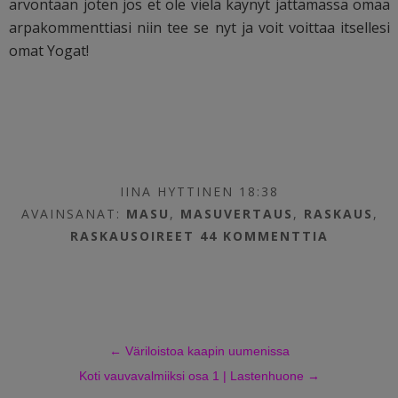
arvontaan joten jos et ole vielä käynyt jättämässä omaa
arpakommenttiasi niin tee se nyt ja voit voittaa itsellesi
omat Yogat!
IINA HYTTINEN 18:38
AVAINSANAT:
MASU
,
MASUVERTAUS
,
RASKAUS
,
RASKAUSOIREET
44 KOMMENTTIA
←
Väriloistoa kaapin uumenissa
Koti vauvavalmiiksi osa 1 | Lastenhuone
→