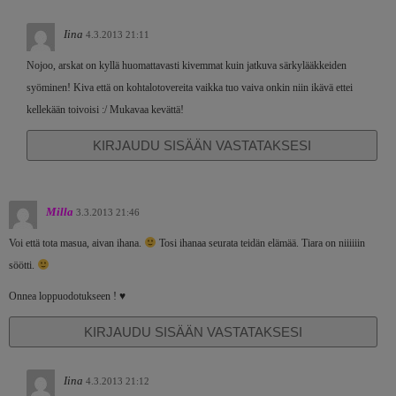
Iina
4.3.2013 21:11
Nojoo, arskat on kyllä huomattavasti kivemmat kuin jatkuva särkylääkkeiden
syöminen! Kiva että on kohtalotovereita vaikka tuo vaiva onkin niin ikävä ettei
kellekään toivoisi :/ Mukavaa kevättä!
KIRJAUDU SISÄÄN VASTATAKSESI
Milla
3.3.2013 21:46
Voi että tota masua, aivan ihana.
Tosi ihanaa seurata teidän elämää. Tiara on niiiiiin
söötti.
Onnea loppuodotukseen ! ♥
KIRJAUDU SISÄÄN VASTATAKSESI
Iina
4.3.2013 21:12