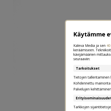
Käytämme ev
Kaleva Media ja sen
40
keräämiseen. Tekniikoit
kävijämäärien mittauks
seuraaviin:
Tarkoitukset
Tietojen tallentaminen la
Kohdennettu mainonta j
Palvelujen kehittämine
Erityisominaisuude
Tarkkojen sijaintitieto