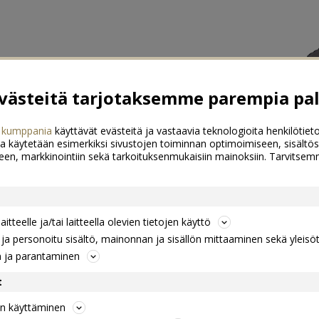
ästeitä tarjotaksemme parempia pal
 kumppania
käyttävät evästeitä ja vastaavia teknologioita henkilötieto
a käytetään esimerkiksi sivustojen toiminnan optimoimiseen, sisältös
een, markkinointiin sekä tarkoituksenmukaisiin mainoksiin. Tarvits
itteelle ja/tai laitteella olevien tietojen käyttö
a personoitu sisältö, mainonnan ja sisällön mittaaminen sekä yleisö
n ja parantaminen
t
jen käyttäminen