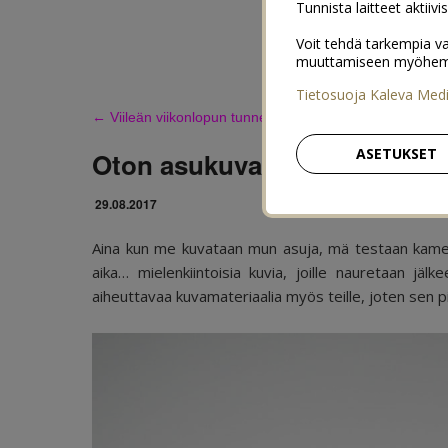
Tunnista laitteet aktiivi
Voit tehdä tarkempia va
muuttamiseen myöhemmin
Tietosuoja Kaleva Med
←
Viileän viikonlopun tunnelmia
ASETUKSET
Oton asukuvat x10
29.08.2017
Aina kun me kuvataan mun asuja, mä testaan kamer
aika… mielenkiintoisia kuvia, joille nauretaan jä
aiheuttavaa kuvamateriaalia myös teille, joten sen p