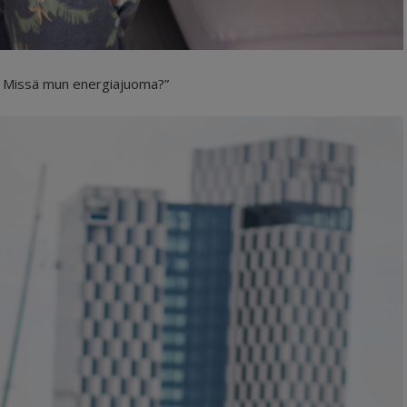
ä. Missä mun energiajuoma?”