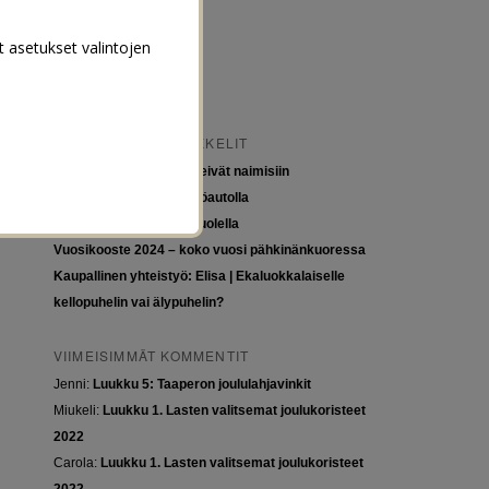
t asetukset valintojen
VIIMEISIMMÄT ARTIKKELIT
Tytöt kuuluvat kouluun, eivät naimisiin
Euroopan roadtrip sähköautolla
Tyttöjen ja tasa-arvon puolella
Vuosikooste 2024 – koko vuosi pähkinänkuoressa
Kaupallinen yhteistyö: Elisa | Ekaluokkalaiselle
kellopuhelin vai älypuhelin?
VIIMEISIMMÄT KOMMENTIT
Jenni
:
Luukku 5: Taaperon joululahjavinkit
Miukeli
:
Luukku 1. Lasten valitsemat joulukoristeet
2022
Carola
:
Luukku 1. Lasten valitsemat joulukoristeet