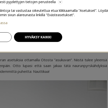
sesti pyydettyjen tietojen perusteella
lintoja tai vastustaa oikeutettua etua klikkaamalla “Asetukset”. Löydä
 sivun alareunasta linkillä “Evästeasetukset”.
iassa
Salainen kikatushetki
→
HYVÄKSY KAIKKI
10
an asetuksia ottamalla Otosta ”asukuvan”. Niistä tulee yleensä
lkeenpäin. Otto lupasi että saan jakaa tätä naurunpyrskähdyksiä
idemmittä puheitta: Nauttikaa!