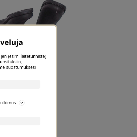
veluja
jen (esim. laitetunniste)
uosituksiin,
emme suostumuksesi
tutkimus