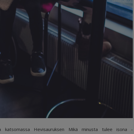
ssa katsomassa Hevisauruksen Mikä minusta tulee isona -