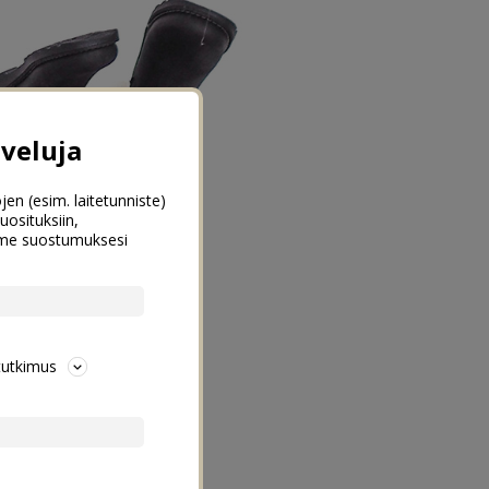
veluja
jen (esim. laitetunniste)
uosituksiin,
emme suostumuksesi
tutkimus