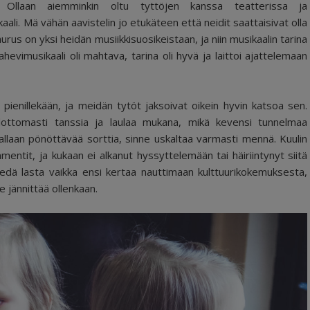
llä. Ollaan aiemminkin oltu tyttöjen kanssa teatterissa ja
li. Mä vähän aavistelin jo etukäteen että neidit saattaisivat olla
visaurus on yksi heidän musiikkisuosikeistaan, ja niin musikaalin tarina
ahevimusikaali oli mahtava, tarina oli hyvä ja laittoi ajattelemaan
pienillekään, ja meidän tytöt jaksoivat oikein hyvin katsoa sen.
ehdottomasti tanssia ja laulaa mukana, mikä kevensi tunnelmaa
kallaan pönöttävää sorttia, sinne uskaltaa varmasti mennä. Kuulin
entit, ja kukaan ei alkanut hyssyttelemään tai häiriintynyt siitä
ä viedä lasta vaikka ensi kertaa nauttimaan kulttuurikokemuksesta,
e jännittää ollenkaan.