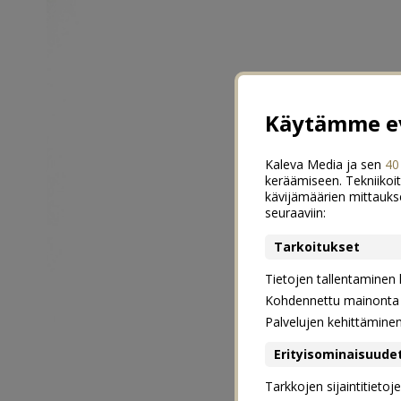
Käytämme ev
Kaleva Media ja sen
40
keräämiseen. Tekniikoit
kävijämäärien mittauks
seuraaviin:
Tarkoitukset
Tietojen tallentaminen la
Kohdennettu mainonta j
Palvelujen kehittämine
Erityisominaisuude
Tarkkojen sijaintitieto