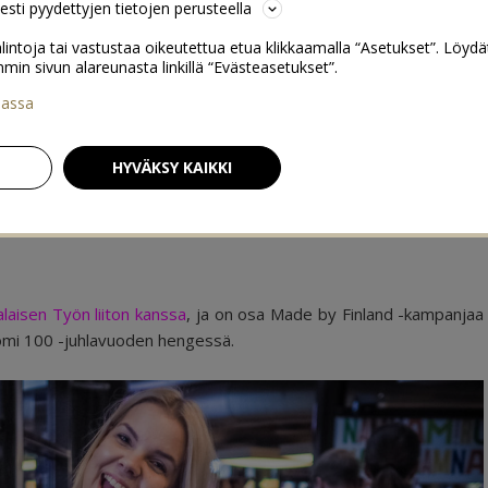
sesti pyydettyjen tietojen perusteella
lintoja tai vastustaa oikeutettua etua klikkaamalla “Asetukset”. Löydä
 sivun alareunasta linkillä “Evästeasetukset”.
iassa
Lattiaprojekti loppusuoralla
→
HYVÄKSY KAIKKI
evisaurus-musikaalissa lasten
86
laisen Työn liiton kanssa
, ja on osa Made by Finland -kampanjaa
uomi 100 -juhlavuoden hengessä.