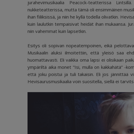
jurahevimusikaalia Peacock-teatterissa Lintsi
nukketeatterissa, mutta tämä oli ensimmäinen musikaa
ihan fiiliksissä, ja niin he kyllä todella olivatkin. He
kuin laulutkin tempaisivat heidät ihan mukaansa. Jur
niin vahemmat kuin lapsetkin.
Esitys oli sopivan nopeatempoinen, eikä pelottava 
Musikaalin aluksi ilmoitettiin, että yleisö saa 
huomattavasti. Eli vaikka oma lapsi ei olisikaan pai
ympäriltä aika monet ”Isi, mulla on kakkahätä” -komm
että joku poistui ja tuli takaisin. Eli jos jännittä
Hevisaurusmusikaalia voin suositella, siellä ei tarvits