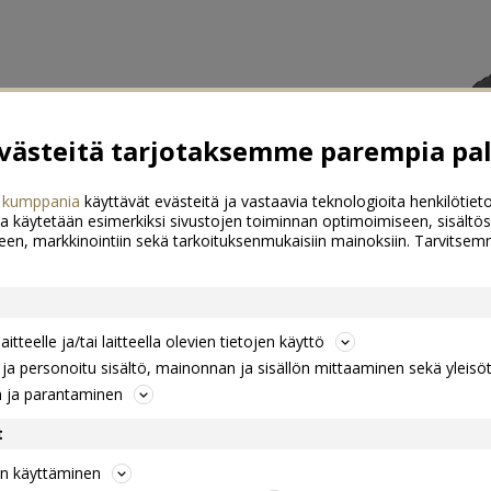
ästeitä tarjotaksemme parempia pal
 kumppania
käyttävät evästeitä ja vastaavia teknologioita henkilötieto
a käytetään esimerkiksi sivustojen toiminnan optimoimiseen, sisältös
een, markkinointiin sekä tarkoituksenmukaisiin mainoksiin. Tarvits
itteelle ja/tai laitteella olevien tietojen käyttö
a personoitu sisältö, mainonnan ja sisällön mittaaminen sekä yleisö
n ja parantaminen
t
jen käyttäminen