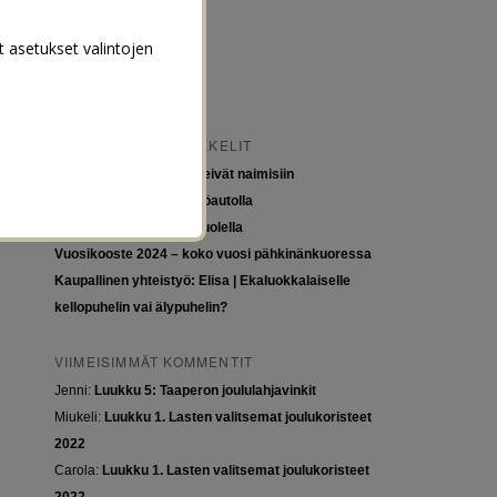
t asetukset valintojen
VIIMEISIMMÄT ARTIKKELIT
Tytöt kuuluvat kouluun, eivät naimisiin
Euroopan roadtrip sähköautolla
Tyttöjen ja tasa-arvon puolella
Vuosikooste 2024 – koko vuosi pähkinänkuoressa
Kaupallinen yhteistyö: Elisa | Ekaluokkalaiselle
kellopuhelin vai älypuhelin?
VIIMEISIMMÄT KOMMENTIT
Jenni
:
Luukku 5: Taaperon joululahjavinkit
Miukeli
:
Luukku 1. Lasten valitsemat joulukoristeet
2022
Carola
:
Luukku 1. Lasten valitsemat joulukoristeet