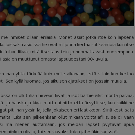
me ihmiset ollaan erilaisia. Monet asiat jotka itse koin lapsena
lla. Joissakin asioissa he ovat miljoona kertaa rohkeampia kuin itse
 vielä ihan liikaa, mitä itse taas tein jo huomattavasti nuorempana.
ni asia on muuttunut omasta lapsuudestani 90-luvulla.
n ihan yhtä tärkeää kuin mulle aikanaan, että silloin kun kertoo
asti. Sen kyllä huomaa, jos aikuisen ajatukset on jossain muualla.
jossa on ollut ihan hirveän kivat ja isot barbieleikit monta päivää,
keä ja hauska ja kiva, mutta ai hitto että ärsytti se, kun kaikki ne
t piti ihan yksin lajitella jokaiseen eri laatikkoon. Siinä kesti sata
alta. Eikä sen jälkeenkään ollut mikään voittajafiilis, se oli vaan
Siksi mä menen auttamaan, jos meidän lapset pyytävät apua
en niinkuin olis jo, tai seuraavaksi tulen jätesäkin kanssa!”.