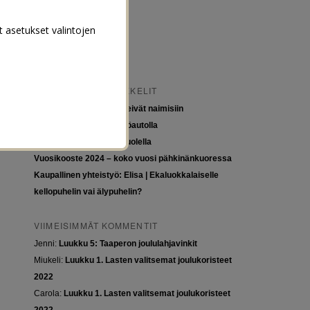
t asetukset valintojen
VIIMEISIMMÄT ARTIKKELIT
Tytöt kuuluvat kouluun, eivät naimisiin
Euroopan roadtrip sähköautolla
Tyttöjen ja tasa-arvon puolella
Vuosikooste 2024 – koko vuosi pähkinänkuoressa
Kaupallinen yhteistyö: Elisa | Ekaluokkalaiselle
kellopuhelin vai älypuhelin?
VIIMEISIMMÄT KOMMENTIT
Jenni
:
Luukku 5: Taaperon joululahjavinkit
Miukeli
:
Luukku 1. Lasten valitsemat joulukoristeet
2022
Carola
:
Luukku 1. Lasten valitsemat joulukoristeet