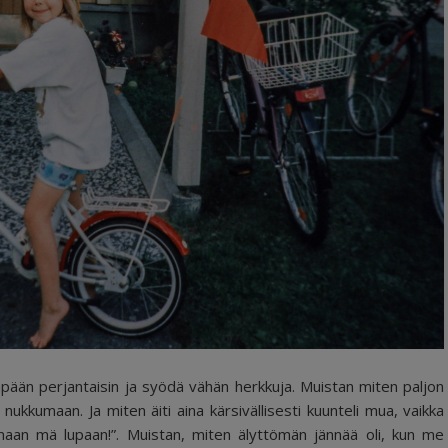
mpään perjantaisin ja syödä vähän herkkuja. Muistan miten paljon
nä nukkumaan. Ja miten äiti aina kärsivällisesti kuunteli mua, vaikka
kumaan mä lupaan!”. Muistan, miten älyttömän jännää oli, kun me