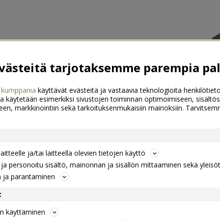
ästeitä tarjotaksemme parempia pal
 kumppania
käyttävät evästeitä ja vastaavia teknologioita henkilötieto
a käytetään esimerkiksi sivustojen toiminnan optimoimiseen, sisältös
een, markkinointiin sekä tarkoituksenmukaisiin mainoksiin. Tarvits
itteelle ja/tai laitteella olevien tietojen käyttö
a personoitu sisältö, mainonnan ja sisällön mittaaminen sekä yleisö
n ja parantaminen
t
jen käyttäminen