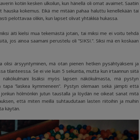
erin kotiin kesken ulkoilun, kun hänellä oli omat avaimet. Saatiin
nyt hauska kokemus. Eikä me mitään pahaa haluttu kenellekään tai
asti pelottavaa olikin, kun lapset olivat yhtäkkiä hukassa.
miksi äiti kielsi mua tekemästä jotain, tai miksi me ei voitu tehdä
 sitä, jos ainoa saamani perustelu oli ”SIKSI.”. Siksi mä en koskaan
ana olisi ärsyyntyminen, mä otan pienen hetken pysähtyäkseni ja
sa tilanteessa. Se ei vie kuin 5 sekuntia, mutta kun irtaannun siitä
an näkökulmani lisäksi myös lapsen näkökulmasta, mä pystyn
n tapa ”laskea kymmeneen”. Pystyn olemaan sekä jämpti että
onkun hölmönkin jutun taustalla ja löydän ne oikeat sanat mitä
ksen, että miten meillä suhtaudutaan lasten riitoihin ja muihin
ota käytän.