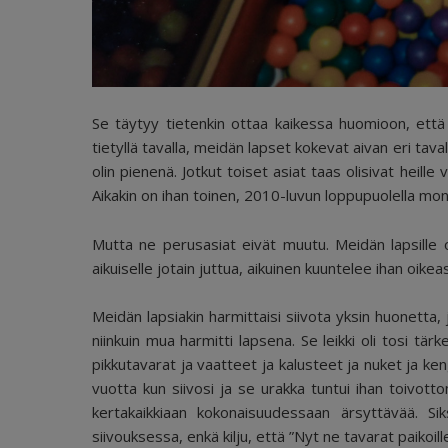
Se täytyy tietenkin ottaa kaikessa huomioon, että 
tietyllä tavalla, meidän lapset kokevat aivan eri tava
olin pienenä. Jotkut toiset asiat taas olisivat heille
Aikakin on ihan toinen, 2010-luvun loppupuolella mo
Mutta ne perusasiat eivät muutu. Meidän lapsille o
aikuiselle jotain juttua, aikuinen kuuntelee ihan oike
Meidän lapsiakin harmittaisi siivota yksin huonetta, 
niinkuin mua harmitti lapsena. Se leikki oli tosi tär
pikkutavarat ja vaatteet ja kalusteet ja nuket ja kengä
vuotta kun siivosi ja se urakka tuntui ihan toivottom
kertakaikkiaan kokonaisuudessaan ärsyttävää. 
siivouksessa, enkä kilju, että ”Nyt ne tavarat paikoille