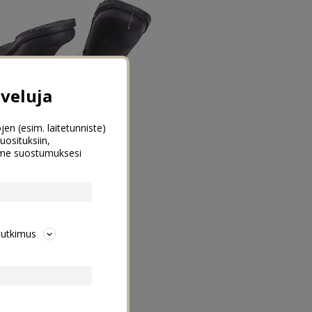
veluja
jen (esim. laitetunniste)
uosituksiin,
emme suostumuksesi
tutkimus