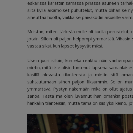
eskarissa karattiin samassa pihassa asuneen tarhakav
siitä kyllä aikamoiset puhuttelut, mutta olihan se 
aiheuttaa huolta, vaikka se päiväkodin aikuisille varm
Muistan, miten tärkeää mulle oli kuulla perustelut, 
jotain. Silloin oli paljon helpompi ymmärtää. Vihasin
vastaa siksi, kun lapset kysyvät miksi.
Usein juuri silloin, kun eka reaktio näin vanhemp
mietin, mitä itse olisin tuntenut lapsena samanlaises
käsillä olevasta tilanteesta ja mietin sitä om
suhtautumaan siihen paljon fiksummin. Se on mu
ymmärtävä. Pystyn näkemään mikä on ollut ajatus j
sanoa. Tästä mä olen luvannut ihan omankin postau
hankaliin tilanteisiin, mutta tämä on siis yksi keino, j