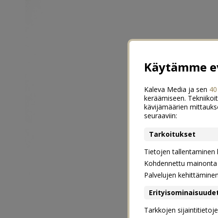
Käytämme ev
Kaleva Media ja sen
40
keräämiseen. Tekniikoit
kävijämäärien mittauks
seuraaviin:
Tarkoitukset
Tietojen tallentaminen la
Kohdennettu mainonta j
Palvelujen kehittämine
Erityisominaisuude
Tarkkojen sijaintitieto