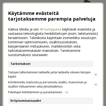
Käytämme evästeitä
tarjotaksemme parempia palveluja
Kaleva Media ja sen
40 kumppania
käyttävät evästeitä ja
vastaavia teknologioita henkilötietojen (esim. laitetunniste)
keräämiseen. Tekniikoita käytetään esimerkiksi sivustojen
toiminnan optimoimiseen, sisältösuosituksiin,
←
Pääsiäisen uunilohi & paahdettu parsa
kävijämäärien mittaukseen, markkinointiin sekä
tarkoituksenmukaisiin mainoksiin. Tarvitsemme
Terassi pikkuhiljaa kesäkuntoon
→
suostumuksesi seuraaviin:
6-vuotiaan merirosvosynttärit
Tarkoitukset
4
Tietojen tallentaminen laitteelle ja/tai laitteella olevien tietojen
15.04.2019
käyttö
Kohdennettu mainonta ja personoitu sisältö, mainonnan ja
Tämän vuoden teemana meidän synttärisankarilla oli
sisällön mittaaminen sekä yleisötutkimus
merirosvot, ihan mielettömän hauska ja monipuolinen
Palvelujen kehittäminen ja parantaminen
teema! Oli ihana lähteä toteuttamaan taas jotain uutta ja
Erityisominaisuudet
erilaista, jota ei aiemmin olla tehty. Jos ei ole jo käynyt