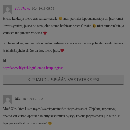
Ida ihana
16.4.2019 06:59
Hieno kakku ja hieno asu sankarittarella
mun parhaita lapsuusmuistoja on juuri omat
kaverisynttärit, joissa oli aina jokin teema barbiesta spice Girlsiin
niitä suunniteltiin ja
valmisteltiin pitkään yhdessä
on ihana lukea, kuinka paljon teidän perheessä arvostetaan lapsia ja heidän mielipiteitään
ja tehdään yhdessä. Se on iso, hieno juttu.
Ida
http://www.lily.fi/blogit/kotona-kaupungissa
KIRJAUDU SISÄÄN VASTATAKSESI
Moi
16.4.2019 12:31
Moi! Olisi kiva lukea myös kaverisynttäreiden järjestämisestä. Ohjelma, tarjottavat,
arkena vai viikonloppuna? Ja erityisesti miten pystyy kotona järjestämään juhlat isolle
lapsiporukalle ilman riehumista?