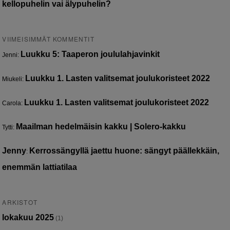
kellopuhelin vai älypuhelin?
VIIMEISIMMÄT KOMMENTIT
Luukku 5: Taaperon joululahjavinkit
Jenni
:
Luukku 1. Lasten valitsemat joulukoristeet 2022
Miukeli
:
Luukku 1. Lasten valitsemat joulukoristeet 2022
Carola
:
Maailman hedelmäisin kakku | Solero-kakku
Tytti
:
Jenny
Kerrossängyllä jaettu huone: sängyt päällekkäin,
:
enemmän lattiatilaa
ARKISTOT
lokakuu 2025
(1)