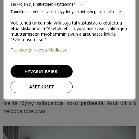
Tarkkojen sijaintitietojen käyttäminen
ilmi, mä rakastan juhlien järjestämistä ja suunnittelua
Tunnista laitteet aktiivisesti pyydettyjen tietojen perusteella
ihan älyttömästi! Siinä on jotain niin hauskaa, kun
pääsee miettimään erilaisia tapoja toteuttaa lapselle
Voit tehdä tarkempia valintoja tai vastustaa oikeutettua
etua klikkaamalla “Asetukset”. Löydät asetukset valintojen
tärkeää teemaa.
muuttamiseen myöhemmin sivun alareunasta linkillä
“Evästeasetukset”.
Me lähestyttiin merirosvoteemaa niiden perinteisten
Tietosuoja Kaleva Mediassa
juttujen kautta: pääkalloja, kultakolikoita, mustaa,
raitoja, silmälappuja ja huiveja. Synttärisankarille
kapteenin hattu ja koukkukäsi. Meiltä löytyi melkein
HYVÄKSY KAIKKI
kaikki roolivaatteet jo valmiiksi omasta takaa.
Merirosvokapteenin takki on melkein kolme vuotta
ASETUKSET
sitten Disney Storesta ostetusta Ruuturouvan asusta ja
meiltä löytyy raitapaitoja koko perheeltä. Asut oli siis
helppoa toteuttaa.