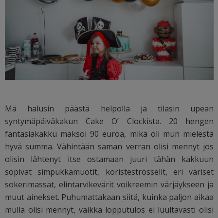
Mä halusin päästä helpolla ja tilasin upean
syntymäpäiväkakun Cake O’ Clockista. 20 hengen
fantasiakakku maksoi 90 euroa, mikä oli mun mielestä
hyvä summa. Vähintään saman verran olisi mennyt jos
olisin lähtenyt itse ostamaan juuri tähän kakkuun
sopivat simpukkamuotit, koristeströsselit, eri väriset
sokerimassat, elintarvikevärit voikreemin värjäykseen ja
muut ainekset. Puhumattakaan siitä, kuinka paljon aikaa
mulla olisi mennyt, vaikka lopputulos ei luultavasti olisi