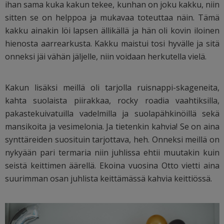
ihan sama kuka kakun tekee, kunhan on joku kakku, niin
sitten se on helppoa ja mukavaa toteuttaa näin. Tämä
kakku ainakin löi lapsen ällikällä ja hän oli kovin iloinen
hienosta aarrearkusta. Kakku maistui tosi hyvälle ja sitä
onneksi jäi vähän jäljelle, niin voidaan herkutella vielä.
Kakun lisäksi meillä oli tarjolla ruisnappi-skageneita,
kahta suolaista piirakkaa, rocky roadia vaahtiksilla,
pakastekuivatuilla vadelmilla ja suolapähkinöillä sekä
mansikoita ja vesimelonia. Ja tietenkin kahvia! Se on aina
synttäreiden suosituin tarjottava, heh. Onneksi meillä on
nykyään pari termaria niin juhlissa ehtii muutakin kuin
seistä keittimen äärellä. Ekoina vuosina Otto vietti aina
suurimman osan juhlista keittämässä kahvia keittiössä.