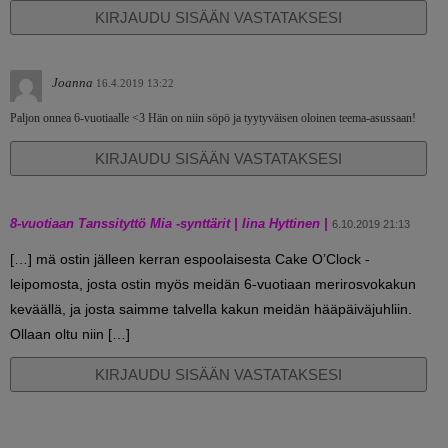
KIRJAUDU SISÄÄN VASTATAKSESI
Joanna
16.4.2019 13:22
Paljon onnea 6-vuotiaalle <3 Hän on niin söpö ja tyytyväisen oloinen teema-asussaan!
KIRJAUDU SISÄÄN VASTATAKSESI
8-vuotiaan Tanssityttö Mia -synttärit | Iina Hyttinen |
6.10.2019 21:13
[…] mä ostin jälleen kerran espoolaisesta Cake O’Clock -
leipomosta, josta ostin myös meidän 6-vuotiaan merirosvokakun
keväällä, ja josta saimme talvella kakun meidän hääpäiväjuhliin.
Ollaan oltu niin […]
KIRJAUDU SISÄÄN VASTATAKSESI