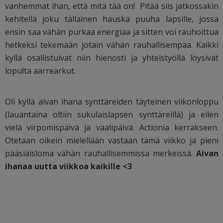
vanhemmat ihan, että mitä tää on! Pitää siis jatkossakin
kehitellä joku tällainen hauska puuha lapsille, jossa
ensin saa vähän purkaa energiaa ja sitten voi rauhoittua
hetkeksi tekemään jotain vähän rauhallisempaa. Kaikki
kyllä osallistuivat niin hienosti ja yhteistyöllä löysivät
lopulta aarrearkut.
Oli kyllä aivan ihana synttäreiden täyteinen viikonloppu
(lauantaina oltiin sukulaislapsen synttäreillä) ja eilen
vielä virpomispäivä ja vaalipäivä. Actionia kerrakseen.
Otetaan oikein mielellään vastaan tämä viikko ja pieni
pääsiäisloma vähän rauhallisemmissa merkeissä.
Aivan
ihanaa uutta viikkoa kaikille <3