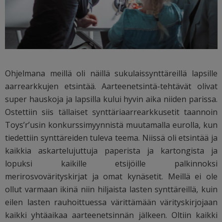
Ohjelmana meillä oli näillä sukulaissynttäreillä lapsille
aarrearkkujen etsintää. Aarteenetsintä-tehtävät olivat
super hauskoja ja lapsilla kului hyvin aika niiden parissa.
Ostettiin siis tällaiset synttäriaarrearkkusetit taannoin
Toys’r’usin konkurssimyynnistä muutamalla eurolla, kun
tiedettiin synttäreiden tuleva teema. Niissä oli etsintää ja
kaikkia askartelujuttuja paperista ja kartongista ja
lopuksi kaikille etsijöille palkinnoksi
merirosvovärityskirjat ja omat kynäsetit. Meillä ei ole
ollut varmaan ikinä niin hiljaista lasten synttäreillä, kuin
eilen lasten rauhoittuessa värittämään värityskirjojaan
kaikki yhtäaikaa aarteenetsinnän jälkeen. Oltiin kaikki