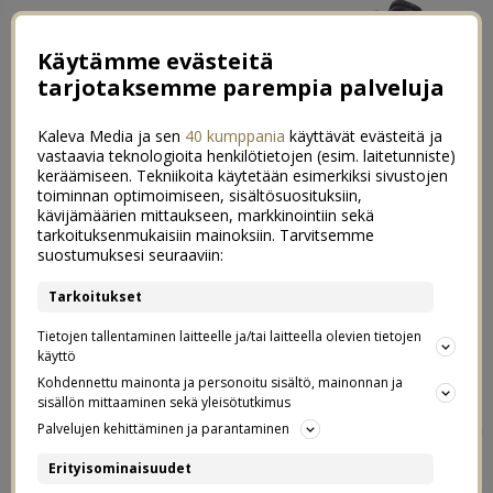
Käytämme evästeitä
tarjotaksemme parempia palveluja
Kaleva Media ja sen
40 kumppania
käyttävät evästeitä ja
vastaavia teknologioita henkilötietojen (esim. laitetunniste)
keräämiseen. Tekniikoita käytetään esimerkiksi sivustojen
toiminnan optimoimiseen, sisältösuosituksiin,
←
To do -lista ennen synnytystä
kävijämäärien mittaukseen, markkinointiin sekä
tarkoituksenmukaisiin mainoksiin. Tarvitsemme
Herkulliset grillijuhlat – helppoa kasvisruokaa grillissä
→
suostumuksesi seuraaviin:
Raskausviikko 33. (32+0-32+6)
Tarkoitukset
0
Tietojen tallentaminen laitteelle ja/tai laitteella olevien tietojen
14.07.2021
käyttö
Kohdennettu mainonta ja personoitu sisältö, mainonnan ja
Laskettuun aikaan on enää seitsemän viikkoa, ja siihen,
sisällön mittaaminen sekä yleisötutkimus
että tämä vauva on ollut mahassa yhtä kauan kuin
Palvelujen kehittäminen ja parantaminen
esikoinen syntyessään, on enää alle kolme viikkoa. Huh.
Erityisominaisuudet
Kai tässä pikkuhiljaa voi tosiaan alkaa asennoitumaan