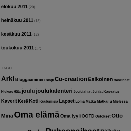
elokuu 2011
(20)
heinäkuu 2011
(18)
kesäkuu 2011
(12)
toukokuu 2011
(17)
TAGIT
Arki
Co-creation
Esikoinen
Bloggaaminen
Blogi
Hankinnat
joulu
joulukalenteri
Joululahjat
Juhlat
Kasvatus
Hiukset
Häät
Kaverit
Koti
Lapset
Kesä
Matkailu
Kuulumisia
Loma
Matka
Mielessä
Oma elämä
Otto
Minä
Oma tyyli
OOTD
Ostokset