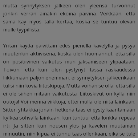
mutta synnytyksen jälkeen olen yleensä turvonnut
jonkin verran ainakin ekoina päivinä. Veikkaan, että
sama käy myös tällä kertaa, koska se tuntuu olevan
mulle tyypillistä.
Yritän käydä päivittäin edes pienellä kävelyllä ja pysyä
muutenkin aktiivisena, koska olen huomannut, että sillä
on positiivinen vaikutus mun jaksamiseen ylipäätään.
Toivon, että kun olen pystynyt tässä raskaudessa
liikkumaan paljon enemmän, ei synnytyksen jälkeenkään
tulisi niin kovia liitoskipuja. Mutta voihan se olla, että sillä
ei ole siihen mitään vaikutusta. Liitoskivut on kyllä niin
outoja! Voi mennä viikkoja, ettei mulla ole niitä lainkaan.
Sitten yhtäkkiä jonain hetkenä taas ei pysty kääntämään
kylkeä sohvalla lainkaan, kun tuntuu, että lonkka repeää
irti. Ja sitten kun nousen ylös ja kävelen muutaman
minuutin, niin kipua ei tunnu taas ollenkaan, eikä se tule