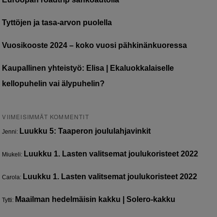
Tyttöjen ja tasa-arvon puolella
Vuosikooste 2024 – koko vuosi pähkinänkuoressa
Kaupallinen yhteistyö: Elisa | Ekaluokkalaiselle
kellopuhelin vai älypuhelin?
VIIMEISIMMÄT KOMMENTIT
Luukku 5: Taaperon joululahjavinkit
Jenni
:
Luukku 1. Lasten valitsemat joulukoristeet 2022
Miukeli
:
Luukku 1. Lasten valitsemat joulukoristeet 2022
Carola
:
Maailman hedelmäisin kakku | Solero-kakku
Tytti
: