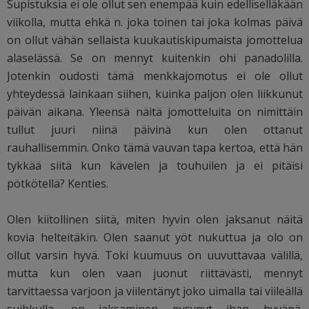
Supistuksia ei ole ollut sen enempää kuin edelliselläkään
viikolla, mutta ehkä n. joka toinen tai joka kolmas päivä
on ollut vähän sellaista kuukautiskipumaista jomottelua
alaselässä. Se on mennyt kuitenkin ohi panadolilla.
Jotenkin oudosti tämä menkkajomotus ei ole ollut
yhteydessä lainkaan siihen, kuinka paljon olen liikkunut
päivän aikana. Yleensä näitä jomotteluita on nimittäin
tullut juuri niinä päivinä kun olen ottanut
rauhallisemmin. Onko tämä vauvan tapa kertoa, että hän
tykkää siitä kun kävelen ja touhuilen ja ei pitäisi
pötkötellä? Kenties.
Olen kiitollinen siitä, miten hyvin olen jaksanut näitä
kovia helteitäkin. Olen saanut yöt nukuttua ja olo on
ollut varsin hyvä. Toki kuumuus on uuvuttavaa välillä,
mutta kun olen vaan juonut riittävästi, mennyt
tarvittaessa varjoon ja viilentänyt joko uimalla tai viileällä
suihkulla, on jaksaminen pysynyt ihan hyvänä.