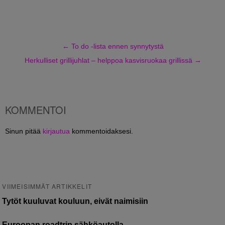
←
To do -lista ennen synnytystä
Herkulliset grillijuhlat – helppoa kasvisruokaa grillissä
→
KOMMENTOI
Sinun pitää
kirjautua
kommentoidaksesi.
VIIMEISIMMÄT ARTIKKELIT
Tytöt kuuluvat kouluun, eivät naimisiin
Euroopan roadtrip sähköautolla