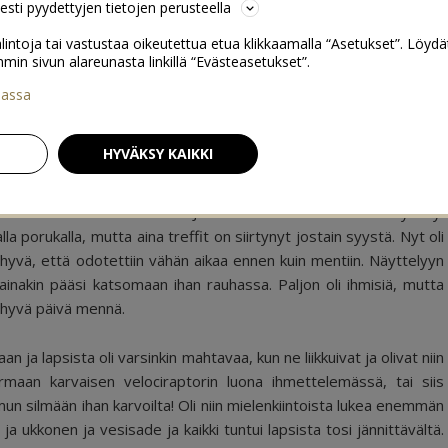
sesti pyydettyjen tietojen perusteella
lintoja tai vastustaa oikeutettua etua klikkaamalla “Asetukset”. Löydä
 sivun alareunasta linkillä “Evästeasetukset”.
iassa
29
HYVÄKSY KAIKKI
nkin tsekkaamassa Heurekan Jättimäiset Dinosaurukset -näyttely.
 porukalla, mutta aina treffit on siirtynyt jostain syystä. Nyt oli
an hyvä, että odotettiin vähän aikaa ennen kuin mentiin. Näyttelyyn
 ainakin pääsi katsomaan ihan rauhassa. Paljon oli ihmisiä, mutta
i hyvä päivä mennä.
 ja lapsista oli varsinkin mahtavaa, kun ne liikkuivat ja olivat niin
varmaan karvaisen velociraptorin luona ihmettelemässä, tai siis
mun silmään ihan karvoilta! Oli niin mielenkiintoista lukea enemmän
ja ukkonen ja vesisade ja kaikki tuntui lapsista tosi jännittävältä.