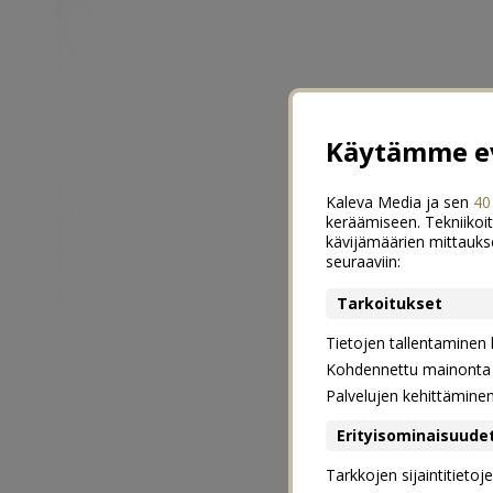
Käytämme ev
Kaleva Media ja sen
40
keräämiseen. Tekniikoit
kävijämäärien mittauks
seuraaviin:
Tarkoitukset
Tietojen tallentaminen la
Kohdennettu mainonta j
Palvelujen kehittämine
Erityisominaisuude
Tarkkojen sijaintitieto