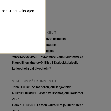
t asetukset valintojen
VIIMEISIMMÄT ARTIKKELIT
Tytöt kuuluvat kouluun, eivät naimisiin
Euroopan roadtrip sähköautolla
Tyttöjen ja tasa-arvon puolella
Vuosikooste 2024 – koko vuosi pähkinänkuoressa
Kaupallinen yhteistyö: Elisa | Ekaluokkalaiselle
kellopuhelin vai älypuhelin?
VIIMEISIMMÄT KOMMENTIT
Jenni
:
Luukku 5: Taaperon joululahjavinkit
Miukeli
:
Luukku 1. Lasten valitsemat joulukoristeet
2022
Carola
:
Luukku 1. Lasten valitsemat joulukoristeet