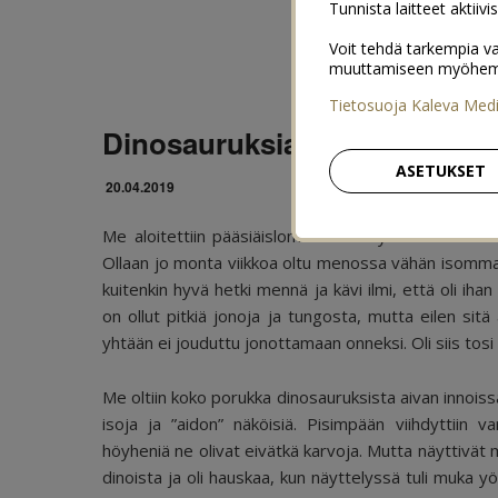
Tunnista laitteet aktiivi
Voit tehdä tarkempia va
muuttamiseen myöhemmin
Tietosuoja Kaleva Med
Dinosauruksia katsomassa
ASETUKSET
20.04.2019
Me aloitettiin pääsiäisloma eilen käymällä vihdoi
Ollaan jo monta viikkoa oltu menossa vähän isommalla
kuitenkin hyvä hetki mennä ja kävi ilmi, että oli ih
on ollut pitkiä jonoja ja tungosta, mutta eilen sitä
yhtään ei jouduttu jonottamaan onneksi. Oli siis tos
Me oltiin koko porukka dinosauruksista aivan innoissaan
isoja ja ”aidon” näköisiä. Pisimpään viihdyttiin 
höyheniä ne olivat eivätkä karvoja. Mutta näyttivät 
dinoista ja oli hauskaa, kun näyttelyssä tuli muka yö 