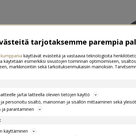
ästeitä tarjotaksemme parempia pal
 kumppania
käyttävät evästeitä ja vastaavia teknologioita henkilötieto
a käytetään esimerkiksi sivustojen toiminnan optimoimiseen, sisältös
een, markkinointiin sekä tarkoituksenmukaisiin mainoksiin. Tarvits
itteelle ja/tai laitteella olevien tietojen käyttö
a personoitu sisältö, mainonnan ja sisällön mittaaminen sekä yleisö
n ja parantaminen
t
jen käyttäminen