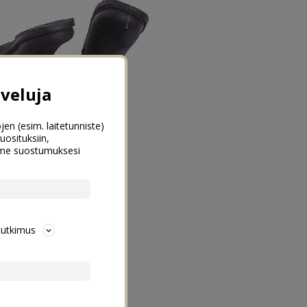
veluja
jen (esim. laitetunniste)
uosituksiin,
emme suostumuksesi
tutkimus